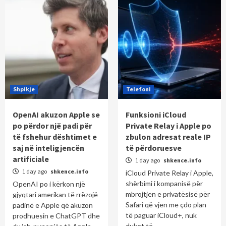
Shpikje
Telefoni
OpenAI akuzon Apple se
Funksioni iCloud
po përdor një padi për
Private Relay i Apple po
të fshehur dështimet e
zbulon adresat reale IP
saj në inteligjencën
të përdoruesve
artificiale
1 day ago
shkence.info
1 day ago
shkence.info
iCloud Private Relay i Apple,
shërbimi i kompanisë për
OpenAI po i kërkon një
mbrojtjen e privatësisë për
gjyqtari amerikan të rrëzojë
Safari që vjen me çdo plan
padinë e Apple që akuzon
të paguar iCloud+, nuk
prodhuesin e ChatGPT dhe
duket të...