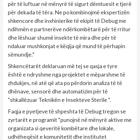
për të luftuar në mënyrë të sigurt dëmtuesit e tjerë
për dekada të tëra. Ne po kombinojmë ekspertizën
shkencore dhe inxhinierike të ekipit të Debug me
ndihmën e partnerëve ndërkombëtarë për të rritur
dhe lëshuar shumë insekte të mira dhe për të
ndaluar mushkonjat e këqija që mund të përhapin
sëmundje.”
Shkencëtarët deklaruan më tej se qasja e tyre
është e ndryshme nga projektet e mëparshme të
zhdukjes, në atë që ata po përdorin analiza të të
dhënave, sensorë dhe automatizim për të
“shkallëzuar Teknikën e Insekteve Sterile “.
Faqja e pyetjeve të shpeshta të Debug tregon se
zyrtarët e programit “punojnë në mënyrë aktive me
organizata si qeveritë kombëtare dhe lokale,
udhëheqësit e komunitetit dhe institutet