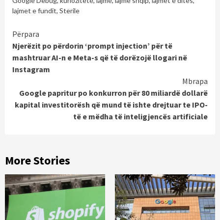
Google Debug
,
kuriozitete
,
lajme
,
lajme shqip
,
lajmet e dites
,
lajmet e fundit
,
Sterile
Continue
Përpara
Njerëzit po përdorin ‘prompt injection’ për të
Reading
mashtruar AI-n e Meta-s që të dorëzojë llogari në
Instagram
Mbrapa
Google papritur po konkurron për 80 miliardë dollarë
kapital investitorësh që mund të ishte drejtuar te IPO-
të e mëdha të inteligjencës artificiale
More Stories