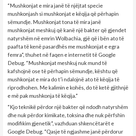
“Mushkonjat e mira janë të njëjtat specie
mushkonjash si mushkonjat e këqija që përhapin
sëmundje. Mushkonjat tona të mira janë
mushkonjat meshkuj që kanë një bakter që gjendet
natyrshëm në emrin Wolbachia, gjë që i bën ato të
paafta të kenë pasardhës me mushkonjat e egra
femra”, thuhet në faqen e internetit të Google
Debug. “Mushkonjat meshkuj nuk mund të
kafshojnë ose të përhapin sëmundje, kështu që
mushkonjat e mira do t’i ndalojnë ato të këqija të
riprodhohen. Me kalimin e kohës, do të ketë gjithnjë
e më pak mushkonja të këqija.”
“Kjo teknikë përdor një bakter që ndodh natyrshëm
dhe nuk përdor kimikate, toksina dhe nuk përfshin
modifikim gjenetik”, vazhduan shkencëtarët e
Google Debug. “Qasje të ngjashme janë përdorur