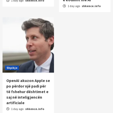
1 day ago
shkence.info
1 day ago
shkence.info
Shpikje
OpenAI akuzon Apple se
po përdor një padi për
të fshehur dështimet e
saj në inteligjencën
artificiale
1 day ago
shkence.info