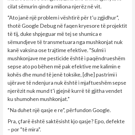
cilat sëmurin qindra miliona njerëz në vit.
“Ato janë një problem i vështirë për t’u zgjidhur”,
thotë Google Debug në faqen kryesore të projektit
të tij, duke shpjeguar më tej se shumica e
sëmundjeve të transmetuara nga mushkonjat nuk
kanë vaksina ose trajtime efektive. “Sulmi i
mushkonjave me pesticide është i paqëndrueshëm
sepse ato po bëhen më pak efektive me kalimin e
kohës dhe mund të jenë toksike, [dhe] pastrimi i
ujërave të ndenjura nuk është i mjaftueshëm sepse
njerëzit nuk mund t’i gjejnë kurrë të gjitha vendet
ku shumohen mushkonjat.”
“Na duhet një qasje e re”, përfundon Google.
Pra, çfarë është saktësisht kjo qasje? Epo, defekte
– por “të mira”.