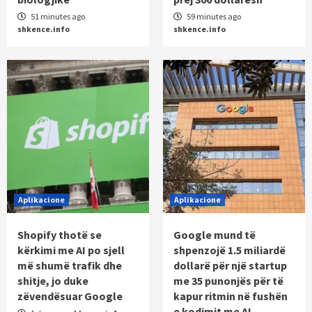
51 minutes ago
59 minutes ago
shkence.info
shkence.info
Aplikacione
Aplikacione
Shopify thotë se
Google mund të
kërkimi me AI po sjell
shpenzojë 1.5 miliardë
më shumë trafik dhe
dollarë për një startup
shitje, jo duke
me 35 punonjës për të
zëvendësuar Google
kapur ritmin në fushën
e kodimit me AI