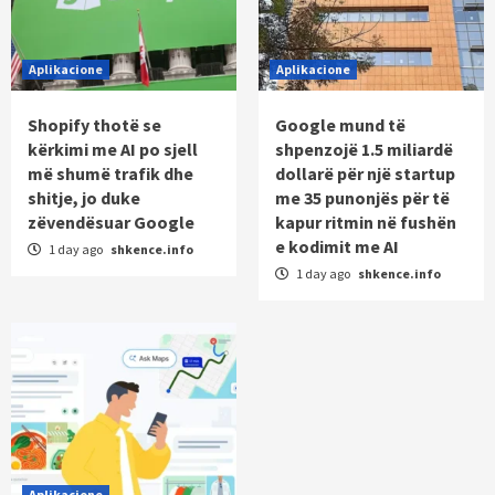
Aplikacione
Aplikacione
Shopify thotë se
Google mund të
kërkimi me AI po sjell
shpenzojë 1.5 miliardë
më shumë trafik dhe
dollarë për një startup
shitje, jo duke
me 35 punonjës për të
zëvendësuar Google
kapur ritmin në fushën
e kodimit me AI
1 day ago
shkence.info
1 day ago
shkence.info
Aplikacione