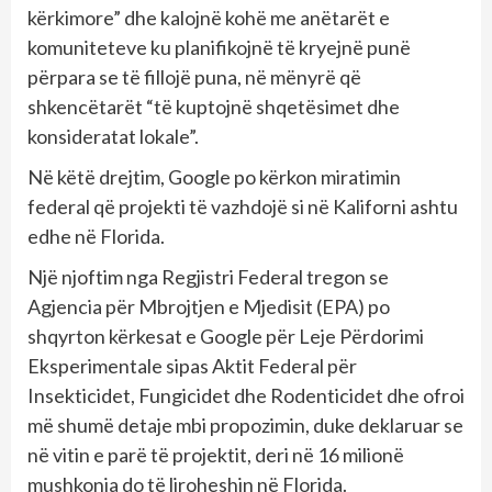
kërkimore” dhe kalojnë kohë me anëtarët e
komuniteteve ku planifikojnë të kryejnë punë
përpara se të fillojë puna, në mënyrë që
shkencëtarët “të kuptojnë shqetësimet dhe
konsideratat lokale”.
Në këtë drejtim, Google po kërkon miratimin
federal që projekti të vazhdojë si në Kaliforni ashtu
edhe në Florida.
Një njoftim nga Regjistri Federal tregon se
Agjencia për Mbrojtjen e Mjedisit (EPA) po
shqyrton kërkesat e Google për Leje Përdorimi
Eksperimentale sipas Aktit Federal për
Insekticidet, Fungicidet dhe Rodenticidet dhe ofroi
më shumë detaje mbi propozimin, duke deklaruar se
në vitin e parë të projektit, deri në 16 milionë
mushkonja do të liroheshin në Florida.