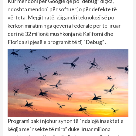
Kur mendoni për Google që po “debug” diçka,
ndoshta mendoni për softuer jo për defekte të
vërteta. Megjithatë, gjigandi i teknologjisë po
kërkon miratim nga qeveria federale për të liruar
deri në 32 milionë mushkonja në Kaliforni dhe
Florida si pjesë e programit të tij “Debug” .
Programi pak i njohur synon të “ndalojë insektet e
këqija me insekte të mira” duke liruar miliona