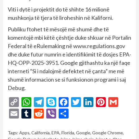
Viti i dytë i projektit do të shihte 16 milionë
mushkonja të tjera të liroheshin në Kaliforni.
Publiku ftohet të mësojë më shumë dhe të
komentojë mbi këtë çështje duke shkuar në Portalin
Federal të eRulemaking në www.regulations.gov
dhe duke futur numrin e identifikimit të dosjes EPA-
HQ-OPP-2025-3951. Google gjithashtu ka një faqe
interneti “Si i ndalojmë defektet në çanta” me më
shumë informacion se si funksionon programi i saj
Debug.
Copy
WhatsApp
Telegram
Skype
Facebook
Twitter
LinkedIn
Pintere
Gmai
Link
Email
Tumblr
Reddit
Viber
Share
Tags:
Apps
,
California
,
EPA
,
Florida
,
Google
,
Google Chrome
,