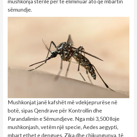
mushkonja sterile për të eliminuar ato që mbartin
sëmundje.
Mushkonjat janë kafshët më vdekjeprurëse në
botë, sipas Qendrave për Kontrollin dhe
Parandalimin e Sëmundjeve. Nga mbi 3,500 lloje
mushkonjash, vetëm një specie, Aedes aegypti,
mbart ethet e dengues, Zika dhe chikungunya, të