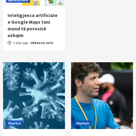
Inteligjenca artificiale
e Google Maps tani
mund të porosisë
ushqim
1 day ago
shkence.info
Shpikje
Shpikje