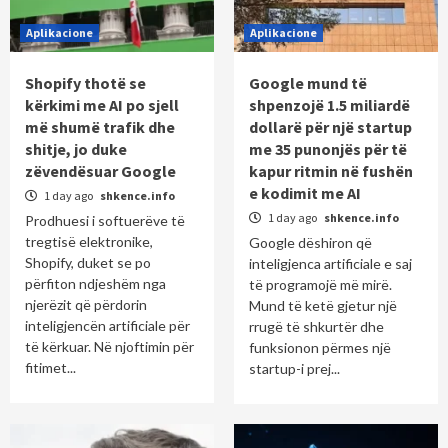
Aplikacione
Aplikacione
Shopify thotë se
Google mund të
kërkimi me AI po sjell
shpenzojë 1.5 miliardë
më shumë trafik dhe
dollarë për një startup
shitje, jo duke
me 35 punonjës për të
zëvendësuar Google
kapur ritmin në fushën
e kodimit me AI
1 day ago
shkence.info
1 day ago
shkence.info
Prodhuesi i softuerëve të
tregtisë elektronike,
Google dëshiron që
Shopify, duket se po
inteligjenca artificiale e saj
përfiton ndjeshëm nga
të programojë më mirë.
njerëzit që përdorin
Mund të ketë gjetur një
inteligjencën artificiale për
rrugë të shkurtër dhe
të kërkuar. Në njoftimin për
funksionon përmes një
fitimet...
startup-i prej...