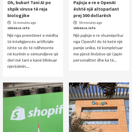
Oh, bukur! Tani AI po
Pajisja e re e OpenAI
shpik viruse të reja
është një altoparlant
biologjike
prej 300 dollarësh
51 minutes ago
59 minutes ago
shkence.info
shkence.info
Një nga premtimet e mëdha
Një pajisje e re shumëpritur
të inteligjencës artificiale
nga OpenAI do të ketë një
ishte se do të ndihmonte
pamje unike, të kompletuar
në kurimin e sëmundjeve që
me pjesë lëvizëse që i japin
deri më tani e kanë bllokuar
personalitet dhe ka të...
njerëzimin....