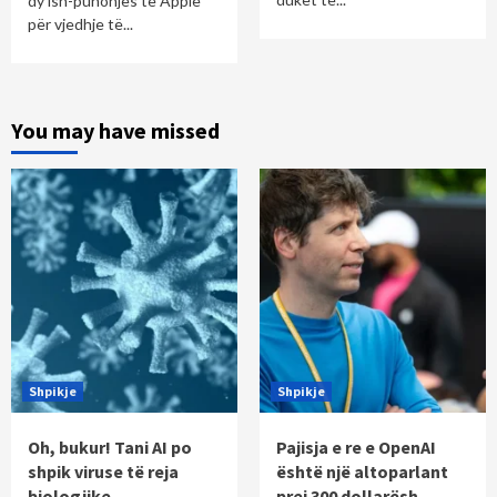
dy ish-punonjës të Apple
për vjedhje të...
You may have missed
Shpikje
Shpikje
Oh, bukur! Tani AI po
Pajisja e re e OpenAI
shpik viruse të reja
është një altoparlant
biologjike
prej 300 dollarësh