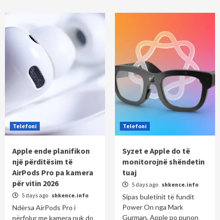
Telefoni
Telefoni
Apple ende planifikon
Syzet e Apple do të
një përditësim të
monitorojnë shëndetin
AirPods Pro pa kamera
tuaj
për vitin 2026
5 days ago
shkence.info
5 days ago
shkence.info
Sipas buletinit të fundit
Power On nga Mark
Ndërsa AirPods Pro i
Gurman, Apple po punon
përfolur me kamera nuk do