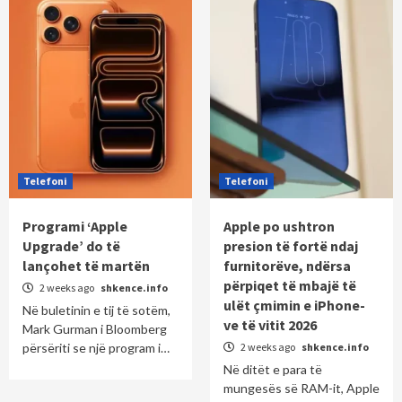
Telefoni
Telefoni
Programi ‘Apple
Apple po ushtron
Upgrade’ do të
presion të fortë ndaj
lançohet të martën
furnitorëve, ndërsa
përpiqet të mbajë të
2 weeks ago
shkence.info
ulët çmimin e iPhone-
Në buletinin e tij të sotëm,
ve të vitit 2026
Mark Gurman i Bloomberg
përsëriti se një program i…
2 weeks ago
shkence.info
Në ditët e para të
mungesës së RAM-it, Apple