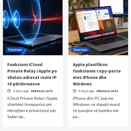
Telefoni
Telefoni
Funksioni iCloud
Apple planifikon
Private Relay i Apple po
funksionin copy-paste
zbulon adresat reale IP
mes iPhone dhe
të përdoruesve
Windows
2 days ago
shkence.info
4 days ago
shkence.info
iCloud Private Relay i Apple,
iPhone dhe PC juaj me
shërbimi i kompanisë për
Windows së shpejti mund
mbrojtjen e privatësisë për
të punojnë së bashku më
Safari që…
pa…