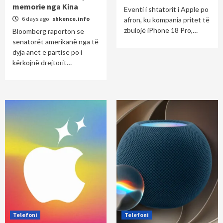
memorie nga Kina
Eventi i shtatorit i Apple po
6 days ago
shkence.info
afron, ku kompania pritet të
zbulojë iPhone 18 Pro,…
Bloomberg raporton se
senatorët amerikanë nga të
dyja anët e partisë po i
kërkojnë drejtorit…
Telefoni
Telefoni