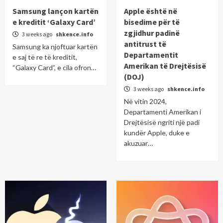
Samsung lançon kartën
Apple është në
e kreditit ‘Galaxy Card’
bisedime për të
zgjidhur padinë
3 weeks ago
shkence.info
antitrust të
Samsung ka njoftuar kartën
Departamentit
e saj të re të kreditit,
Amerikan të Drejtësisë
“Galaxy Card”, e cila ofron…
(DOJ)
3 weeks ago
shkence.info
Në vitin 2024,
Departamenti Amerikan i
Drejtësisë ngriti një padi
kundër Apple, duke e
akuzuar…