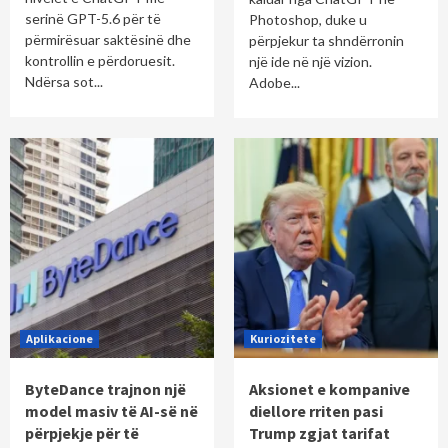
serinë GPT-5.6 për të
Photoshop, duke u
përmirësuar saktësinë dhe
përpjekur ta shndërronin
kontrollin e përdoruesit.
një ide në një vizion.
Ndërsa sot...
Adobe...
Aplikacione
Kuriozitete
ByteDance trajnon një
Aksionet e kompanive
model masiv të AI-së në
diellore rriten pasi
përpjekje për të
Trump zgjat tarifat