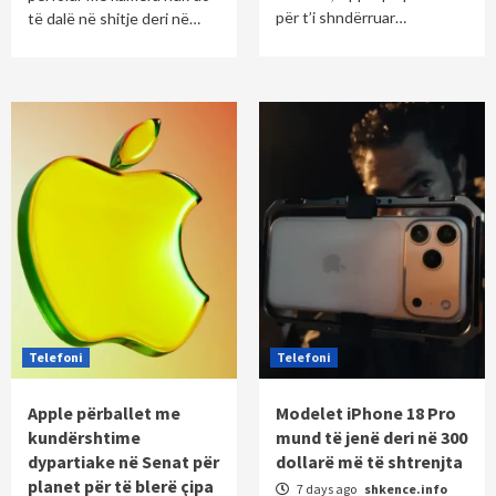
për t’i shndërruar…
të dalë në shitje deri në…
Telefoni
Telefoni
Apple përballet me
Modelet iPhone 18 Pro
kundërshtime
mund të jenë deri në 300
dypartiake në Senat për
dollarë më të shtrenjta
planet për të blerë çipa
7 days ago
shkence.info