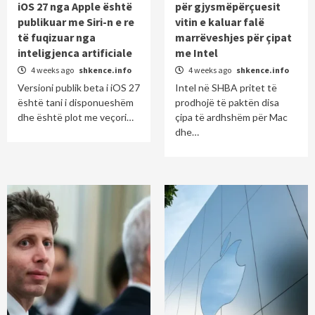
iOS 27 nga Apple është
për gjysmëpërçuesit
publikuar me Siri-n e re
vitin e kaluar falë
të fuqizuar nga
marrëveshjes për çipat
inteligjenca artificiale
me Intel
4 weeks ago
shkence.info
4 weeks ago
shkence.info
Versioni publik beta i iOS 27
Intel në SHBA pritet të
është tani i disponueshëm
prodhojë të paktën disa
dhe është plot me veçori…
çipa të ardhshëm për Mac
dhe…