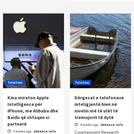
Telefoni
Telefoni
Kina miraton Apple
Dërgesat e telefonave
Intelligence për
inteligjentë bien në
iPhone, me Alibaba dhe
nivelin më të ulët të
Baidu që shfaqen si
tremujorit të dytë
partnerë
4 weeks ago
shkence.info
3 weeks ago
shkence.info
Counterpoint Research