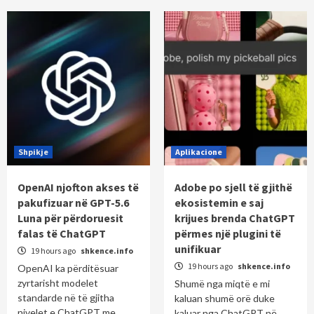
pagination
Shpikje
Aplikacione
OpenAI njofton akses të
Adobe po sjell të gjithë
pakufizuar në GPT-5.6
ekosistemin e saj
Luna për përdoruesit
krijues brenda ChatGPT
falas të ChatGPT
përmes një plugini të
unifikuar
19 hours ago
shkence.info
19 hours ago
shkence.info
OpenAI ka përditësuar
zyrtarisht modelet
Shumë nga miqtë e mi
standarde në të gjitha
kaluan shumë orë duke
nivelet e ChatGPT me
kaluar nga ChatGPT në