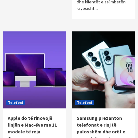
dhe klientët e saj mbetën
kryesisht…
Telefoni
Telefoni
Apple do të rinovojë
Samsung prezanton
linjën e Mac-ëve me 11
telefonat e rinj të
modele të reja
palosshëm dhe orët e