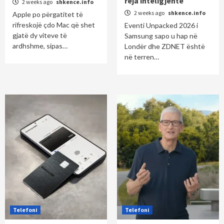
reja inteligjente
2 weeks ago
shkence.info
2 weeks ago
shkence.info
Apple po përgatitet të
rifreskojë çdo Mac që shet
Eventi Unpacked 2026 i
gjatë dy viteve të
Samsung sapo u hap në
ardhshme, sipas…
Londër dhe ZDNET është
në terren…
Telefoni
Telefoni