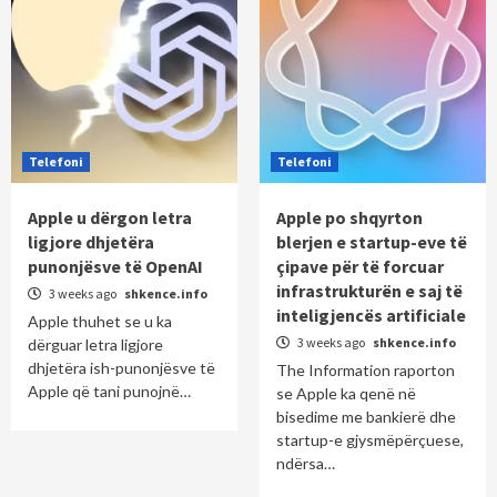
Telefoni
Telefoni
Apple u dërgon letra
Apple po shqyrton
ligjore dhjetëra
blerjen e startup-eve të
punonjësve të OpenAI
çipave për të forcuar
infrastrukturën e saj të
3 weeks ago
shkence.info
inteligjencës artificiale
Apple thuhet se u ka
3 weeks ago
shkence.info
dërguar letra ligjore
dhjetëra ish-punonjësve të
The Information raporton
Apple që tani punojnë…
se Apple ka qenë në
bisedime me bankierë dhe
startup-e gjysmëpërçuese,
ndërsa…