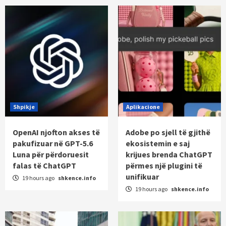
Shpikje
Aplikacione
OpenAI njofton akses të
Adobe po sjell të gjithë
pakufizuar në GPT-5.6
ekosistemin e saj
Luna për përdoruesit
krijues brenda ChatGPT
falas të ChatGPT
përmes një plugini të
unifikuar
19 hours ago
shkence.info
19 hours ago
shkence.info