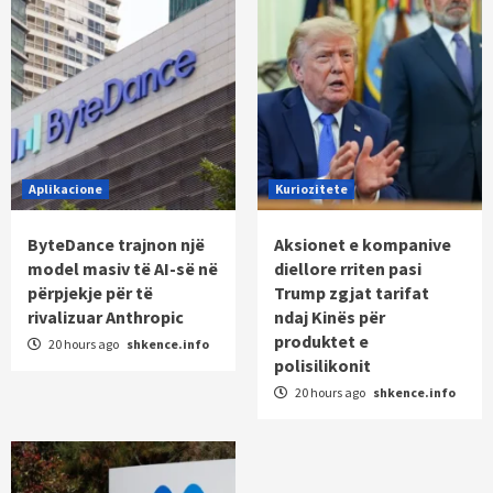
Aplikacione
Kuriozitete
ByteDance trajnon një
Aksionet e kompanive
model masiv të AI-së në
diellore rriten pasi
përpjekje për të
Trump zgjat tarifat
rivalizuar Anthropic
ndaj Kinës për
produktet e
20 hours ago
shkence.info
polisilikonit
20 hours ago
shkence.info