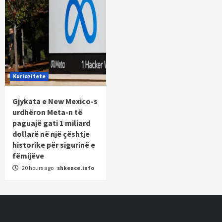
Kuriozitete
Gjykata e New Mexico-s
urdhëron Meta-n të
paguajë gati 1 miliard
dollarë në një çështje
historike për sigurinë e
fëmijëve
20 hours ago
shkence.info