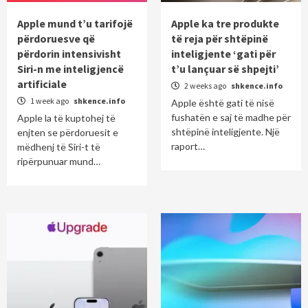
Apple mund t’u tarifojë
Apple ka tre produkte
përdoruesve që
të reja për shtëpinë
përdorin intensivisht
inteligjente ‘gati për
Siri-n me inteligjencë
t’u lançuar së shpejti’
artificiale
2 weeks ago
shkence.info
1 week ago
shkence.info
Apple është gati të nisë
fushatën e saj të madhe për
Apple la të kuptohej të
shtëpinë inteligjente. Një
enjten se përdoruesit e
raport…
mëdhenj të Siri-t të
ripërpunuar mund…