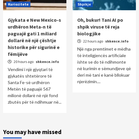
Kuriozitete
Shpikje
Gjykata e New Mexico-s
Oh, bukur! Tani AI po
urdhëron Meta-n të
shpik viruse të reja
paguajë gati 1 miliard
biologjike
dollarë në një çështje
22 hours ago
shkence.info
historike për sigurinë e
Një nga premtimet e mëdha
fëmijëve
të inteligjencës artificiale
20 hours ago
shkence.info
ishte se do të ndihmonte
në kurimin e sëmundjeve që
Vendimi i një gjyqtari të
deri më tani e kanë bllokuar
gjykatës shtetërore të
njerëzimin....
Santa Fe-së urdhëron
Metën të paguajë 567
milionë dollarë në një fond
zbutës për të ndihmuar në...
You may have missed