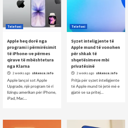
Telefoni
Telefoni
Apple heq dorë nga
Syzet inteligjente të
programi i përmirësimit
Apple mund të vonohen
të iPhone-ve përmes
për shkak të
qirave të mbështetura
shqetësimeve mbi
nga Klarna
privatësinë
2 weeks ago
shkence.info
2 weeks ago
shkence.info
Apple lançoi sot Apple
Pritja për syzet inteligjente
Upgrade, një program të ri
të Apple mund të jetë më e
lizingu amerikan për iPhone,
gjatë se sa pritej…
iPad, Mac…