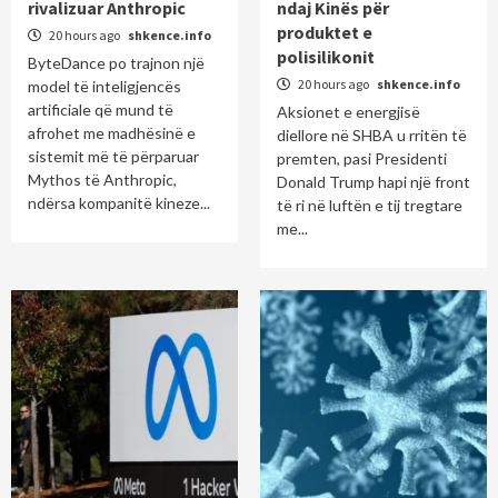
rivalizuar Anthropic
ndaj Kinës për
produktet e
20 hours ago
shkence.info
polisilikonit
ByteDance po trajnon një
20 hours ago
shkence.info
model të inteligjencës
artificiale që mund të
Aksionet e energjisë
afrohet me madhësinë e
diellore në SHBA u rritën të
sistemit më të përparuar
premten, pasi Presidenti
Mythos të Anthropic,
Donald Trump hapi një front
ndërsa kompanitë kineze...
të ri në luftën e tij tregtare
me...