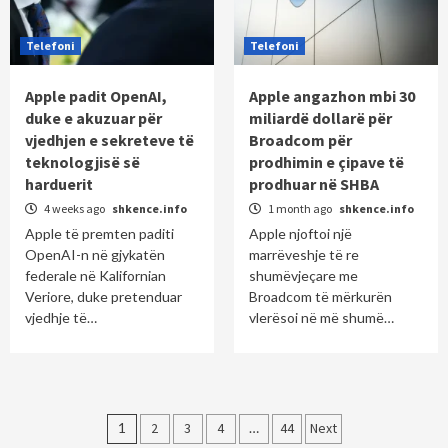
Telefoni
Telefoni
Apple padit OpenAI,
Apple angazhon mbi 30
duke e akuzuar për
miliardë dollarë për
vjedhjen e sekreteve të
Broadcom për
teknologjisë së
prodhimin e çipave të
harduerit
prodhuar në SHBA
4 weeks ago
shkence.info
1 month ago
shkence.info
Apple të premten paditi
Apple njoftoi një
OpenAI-n në gjykatën
marrëveshje të re
federale në Kalifornian
shumëvjeçare me
Veriore, duke pretenduar
Broadcom të mërkurën
vjedhje të…
vlerësoi në më shumë…
Posts
1
2
3
4
…
44
Next