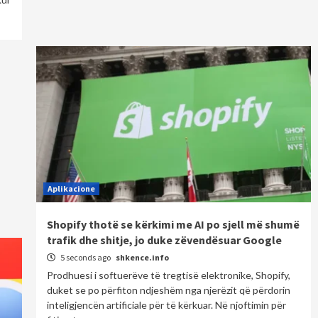
Aplikacione
Shopify thotë se kërkimi me AI po sjell më shumë
trafik dhe shitje, jo duke zëvendësuar Google
5 seconds ago
shkence.info
Prodhuesi i softuerëve të tregtisë elektronike, Shopify,
duket se po përfiton ndjeshëm nga njerëzit që përdorin
inteligjencën artificiale për të kërkuar. Në njoftimin për