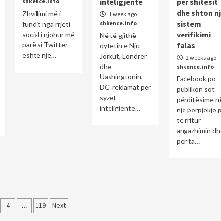
inteligjente
për shitësit
shkence.info
dhe shton n
Zhvillimi më i
1 week ago
sistem
shkence.info
fundit nga rrjeti
verifikimi
social i njohur më
Në të gjithë
parë si Twitter
falas
qytetin e Nju
është një…
Jorkut, Londrën
2 weeks ago
dhe
shkence.info
Uashingtonin,
Facebook po
DC, reklamat për
publikon sot
syzet
përditësime n
inteligjente…
një përpjekje 
të rritur
angazhimin dh
për ta…
4
…
119
Next