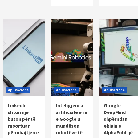
Aplikacione
Aplikacione
Aplikacione
LinkedIn
Inteligjenca
Google
shton një
artificiale e re
DeepMind
buton për të
e Google u
shpërndan
raportuar
mundëson
ekipin e
përmbajtjen e
robotëve të
AlphaFold që