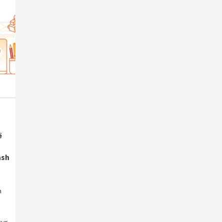
u
ë
a
ash
m
kur