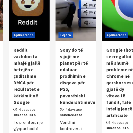
Aplikacione
Lojera
Aplikacione
Reddit
Sony do të
Google tho
vazhdon ta
vijojë me
se rregulloi
mbajë gjallë
planet për të
më shumë
betejën e
ndaluar
probleme n
çuditshme
prodhimin e
Chrome në
DMCA për
disqeve për
qershor ses
rezultatet e
PS5,
gjatë dy
kërkimit në
pavarësisht
viteve të
Google
kundërshtimeve
fundit, falë
inteligjencë
4 days ago
4 days ago
artificiale
shkence.info
shkence.info
Të premten, një
Vendimi
4 days ago
shkence.info
gjyqtar hodhi
kontrovers i