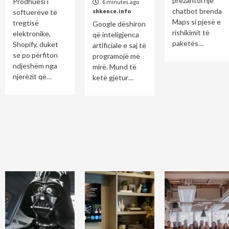
prezantoi një
Prodhuesi i
6 minutes ago
chatbot brenda
shkence.info
softuerëve të
Maps si pjesë e
tregtisë
Google dëshiron
rishikimit të
elektronike,
që inteligjenca
paketës…
Shopify, duket
artificiale e saj të
se po përfiton
programojë më
ndjeshëm nga
mirë. Mund të
njerëzit që…
ketë gjetur…