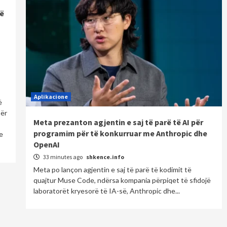
jë
Aplikacione
ë
për
Meta prezanton agjentin e saj të parë të AI për
programim për të konkurruar me Anthropic dhe
e
OpenAI
33 minutes ago
shkence.info
Meta po lançon agjentin e saj të parë të kodimit të
quajtur Muse Code, ndërsa kompania përpiqet të sfidojë
laboratorët kryesorë të IA-së, Anthropic dhe...