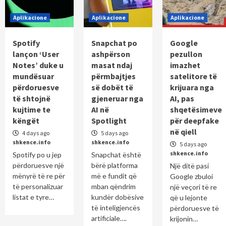
Aplikacione
Aplikacione
Aplikacione
Spotify
Snapchat po
Google
lançon ‘User
ashpërson
pezullon
Notes’ duke u
masat ndaj
imazhet
mundësuar
përmbajtjes
satelitore të
përdoruesve
së dobët të
krijuara nga
të shtojnë
gjeneruar nga
AI, pas
kujtime te
AI në
shqetësimeve
këngët
Spotlight
për deepfake
në qiell
4 days ago
5 days ago
shkence.info
shkence.info
5 days ago
shkence.info
Spotify po u jep
Snapchat është
përdoruesve një
bërë platforma
Një ditë pasi
mënyrë të re për
më e fundit që
Google zbuloi
të personalizuar
mban qëndrim
një veçori të re
listat e tyre…
kundër dobësive
që u lejonte
të inteligjencës
përdoruesve të
artificiale….
krijonin…