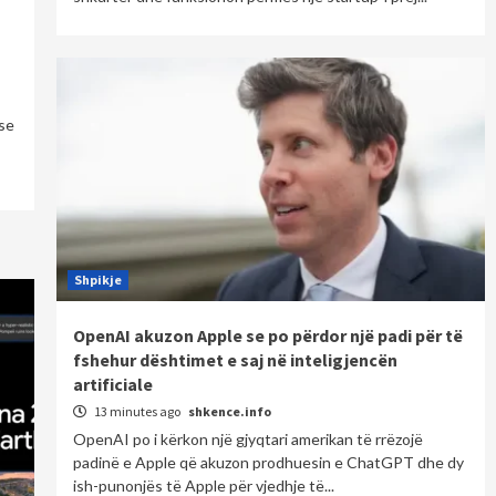
se
Shpikje
OpenAI akuzon Apple se po përdor një padi për të
fshehur dështimet e saj në inteligjencën
artificiale
13 minutes ago
shkence.info
OpenAI po i kërkon një gjyqtari amerikan të rrëzojë
padinë e Apple që akuzon prodhuesin e ChatGPT dhe dy
ish-punonjës të Apple për vjedhje të...