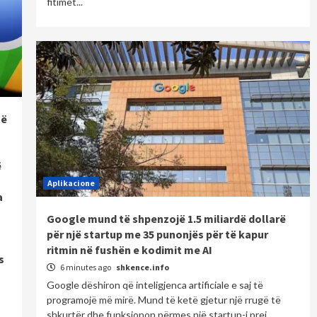
fitimet...
të
ë
Aplikacione
a
Google mund të shpenzojë 1.5 miliardë dollarë
për një startup me 35 punonjës për të kapur
ritmin në fushën e kodimit me AI
s
6 minutes ago
shkence.info
Google dëshiron që inteligjenca artificiale e saj të
programojë më mirë. Mund të ketë gjetur një rrugë të
shkurtër dhe funksionon përmes një startup-i prej...