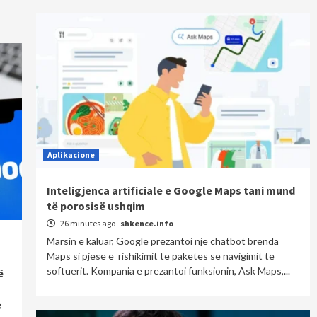
Aplikacione
Inteligjenca artificiale e Google Maps tani mund
të porosisë ushqim
26 minutes ago
shkence.info
Marsin e kaluar, Google prezantoi një chatbot brenda
Maps si pjesë e rishikimit të paketës së navigimit të
softuerit. Kompania e prezantoi funksionin, Ask Maps,...
ë
e