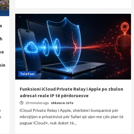
a
h
ve
min
Telefoni
Funksioni iCloud Private Relay i Apple po zbulon
adresat reale IP të përdoruesve
20 minutes ago
shkence.info
ë
iCloud Private Relay i Apple, shërbimi i kompanisë për
u
mbrojtjen e privatësisë për Safari që vjen me çdo plan të
paguar iCloud+, nuk duket të...