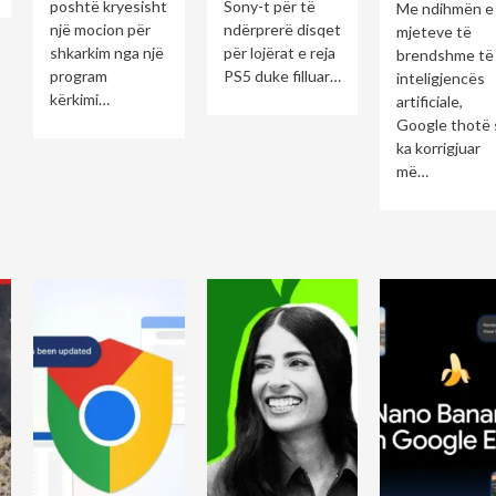
poshtë kryesisht
Sony-t për të
Me ndihmën e
një mocion për
ndërprerë disqet
mjeteve të
shkarkim nga një
për lojërat e reja
brendshme të
program
PS5 duke filluar…
inteligjencës
kërkimi…
artificiale,
Google thotë 
ka korrigjuar
më…