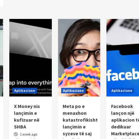
Aplikacione
Aplikacione
Aplikacione
X Money nis
Meta po e
Facebook
lançimin e
menaxhon
lançon një
kufizuar në
katastrofikisht
aplikacion t
SHBA
lançimin e
dedikuar
syzeve të saj
Marketplac
1 week ago