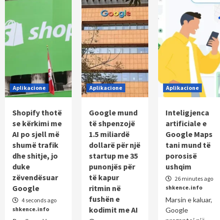
Aplikacione
Aplikacione
Aplikacione
Shopify thotë
Google mund
Inteligjenca
se kërkimi me
të shpenzojë
artificiale e
AI po sjell më
1.5 miliardë
Google Maps
shumë trafik
dollarë për një
tani mund të
dhe shitje, jo
startup me 35
porosisë
duke
punonjës për
ushqim
zëvendësuar
të kapur
26 minutes ago
Google
ritmin në
shkence.info
fushën e
Marsin e kaluar,
4 seconds ago
kodimit me AI
shkence.info
Google