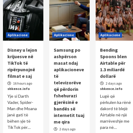
Aplikacione
Aplikacione
Aplikacione
Disney u lejon
Samsung po
Bending
krijuesve në
ashpërson
Spoons blen
TikTok të
masat ndaj
Airtable për
ripërpunojnë
aplikacioneve
1.3 miliardë
filmat e saj
të
dollarë
televizorëve
16 hours ago
2 days ago
që përdorin
shkence.info
shkence.info
fshehurazi
Yje si Darth
Lugë që
gjerësinë e
Vader, Spider-
përkulen ka rënë
bandës së
Man dhe Moana
dakord të blejë
janë gati të
internetit tuaj
Airtable në një
bëhen yje të
marrëveshje me
me qira
TikTok për…
para në…
2 days ago