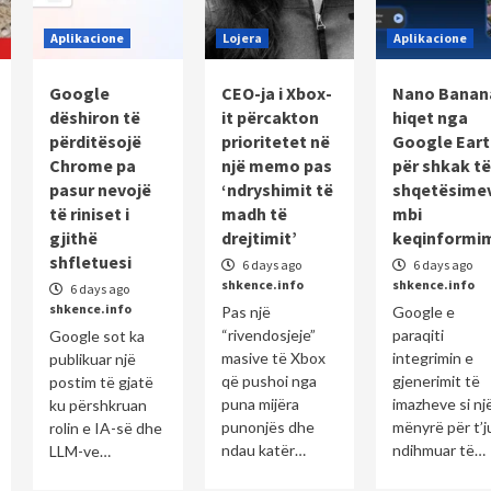
Aplikacione
Lojera
Aplikacione
Google
CEO-ja i Xbox-
Nano Banan
dëshiron të
it përcakton
hiqet nga
përditësojë
prioritetet në
Google Eart
Chrome pa
një memo pas
për shkak të
pasur nevojë
‘ndryshimit të
shqetësime
të riniset i
madh të
mbi
gjithë
drejtimit’
keqinformi
shfletuesi
6 days ago
6 days ago
shkence.info
shkence.info
6 days ago
shkence.info
Pas një
Google e
“rivendosjeje”
paraqiti
Google sot ka
masive të Xbox
integrimin e
publikuar një
që pushoi nga
gjenerimit të
postim të gjatë
puna mijëra
imazheve si nj
ku përshkruan
punonjës dhe
mënyrë për t’j
rolin e IA-së dhe
ndau katër…
ndihmuar të…
LLM-ve…