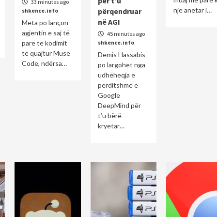
për t’u
33 minutes ago
një anëtar i…
përqendruar
shkence.info
në AGI
Meta po lançon
agjentin e saj të
45 minutes ago
parë të kodimit
shkence.info
të quajtur Muse
Demis Hassabis
Code, ndërsa…
po largohet nga
udhëheqja e
përditshme e
Google
DeepMind për
t’u bërë
kryetar…