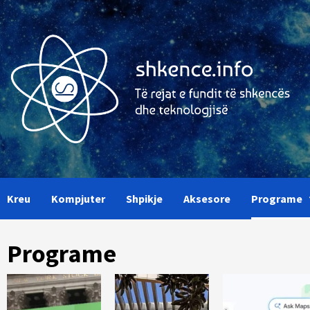
Skip
to
content
Kreu
Kompjuter
Shpikje
Aksesore
Programe
Programe