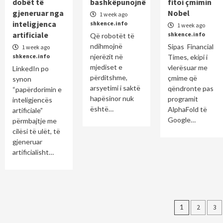
dobët të
bashkëpunojnë
fitoi çmimin
gjeneruar nga
Nobel
1 week ago
inteligjenca
shkence.info
1 week ago
artificiale
shkence.info
Që robotët të
ndihmojnë
Sipas Financial
1 week ago
shkence.info
njerëzit në
Times, ekipi i
mjediset e
vlerësuar me
LinkedIn po
përditshme,
çmime që
synon
arsyetimi i saktë
qëndronte pas
“papërdorimin e
hapësinor nuk
programit
inteligjencës
është…
AlphaFold të
artificiale”
Google…
përmbajtje me
cilësi të ulët, të
gjeneruar
artificialisht…
Posts
1
2
3