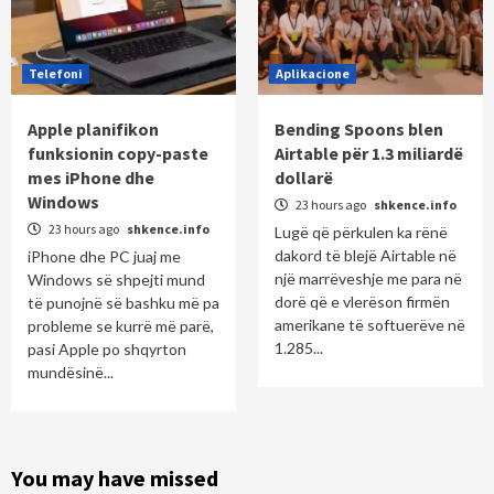
Telefoni
Aplikacione
Apple planifikon
Bending Spoons blen
funksionin copy-paste
Airtable për 1.3 miliardë
mes iPhone dhe
dollarë
Windows
23 hours ago
shkence.info
23 hours ago
shkence.info
Lugë që përkulen ka rënë
dakord të blejë Airtable në
iPhone dhe PC juaj me
një marrëveshje me para në
Windows së shpejti mund
dorë që e vlerëson firmën
të punojnë së bashku më pa
amerikane të softuerëve në
probleme se kurrë më parë,
1.285...
pasi Apple po shqyrton
mundësinë...
You may have missed