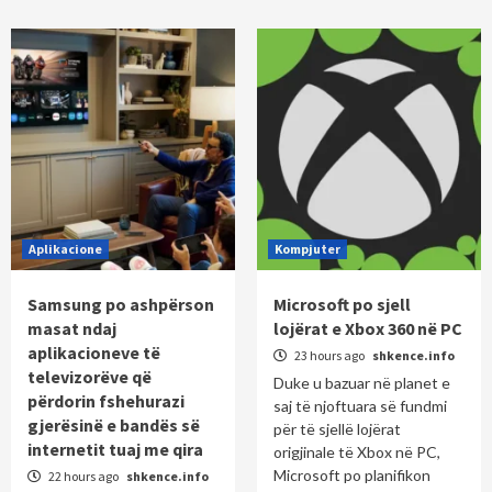
Aplikacione
Kompjuter
Samsung po ashpërson
Microsoft po sjell
masat ndaj
lojërat e Xbox 360 në PC
aplikacioneve të
23 hours ago
shkence.info
televizorëve që
Duke u bazuar në planet e
përdorin fshehurazi
saj të njoftuara së fundmi
gjerësinë e bandës së
për të sjellë lojërat
internetit tuaj me qira
origjinale të Xbox në PC,
Microsoft po planifikon
22 hours ago
shkence.info