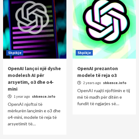
Shpikje
Shpikje
OpenAI lançoi një dyshe
OpenAI prezanton
modelesh AI për
modele të reja o3
arsyetim, o3 dhe o4-
2 years ago
shkence.info
mini
OpenAI ruajti njoftimin e tij
1 year ago
shkence.info
më të madh për ditën e
fundit të ngjarjes së…
OpenAI njoftoi të
mërkurën lançimin e o3 dhe
o4-mini, modele të reja të
arsyetimit të…