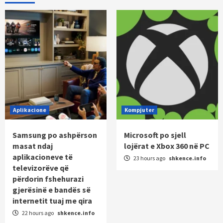
Aplikacione
Kompjuter
Samsung po ashpërson
Microsoft po sjell
masat ndaj
lojërat e Xbox 360 në PC
aplikacioneve të
23 hours ago
shkence.info
televizorëve që
përdorin fshehurazi
gjerësinë e bandës së
internetit tuaj me qira
22 hours ago
shkence.info