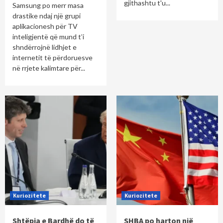
gjithashtu t'u...
Samsung po merr masa
drastike ndaj një grupi
aplikacionesh për TV
inteligjentë që mund t’i
shndërrojnë lidhjet e
internetit të përdoruesve
në rrjete kalimtare për...
Kuriozitete
Kuriozitete
Shtëpia e Bardhë do të
SHBA po harton një