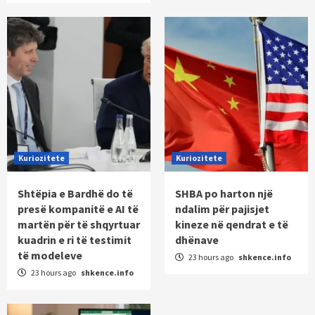
Kuriozitete
Kuriozitete
Shtëpia e Bardhë do të
SHBA po harton një
presë kompanitë e AI të
ndalim për pajisjet
martën për të shqyrtuar
kineze në qendrat e të
kuadrin e ri të testimit
dhënave
të modeleve
23 hours ago
shkence.info
23 hours ago
shkence.info