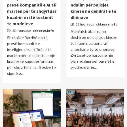
presë kompanitë e AI të
ndalim për pajisjet
martën për të shqyrtuar
kineze në qendrat e të
kuadrin e ri të testimit
dhënave
të modeleve
23 hours ago
shkence.info
23 hours ago
shkence.info
Administrata Trump
dëshiron që pajisjet kineze
Shtëpia e Bardhë do të
të hiqen nga qendrat
presë kompanitë e
amerikane të të dhënave.
inteligjencës artificiale të
Zyrtarët po hartojnë një
martën për të diskutuar një
plan ndalimi për pajisjet e
kuadër të sapopërfunduar
prodhuara në...
për shqyrtimin e aftësive të
sigurisë...