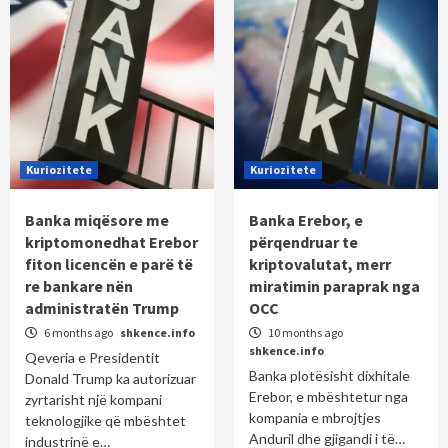
Kuriozitete
Kuriozitete
Banka miqësore me
Banka Erebor, e
kriptomonedhat Erebor
përqendruar te
fiton licencën e parë të
kriptovalutat, merr
re bankare nën
miratimin paraprak nga
administratën Trump
OCC
6 months ago
shkence.info
10 months ago
shkence.info
Qeveria e Presidentit
Banka plotësisht dixhitale
Donald Trump ka autorizuar
Erebor, e mbështetur nga
zyrtarisht një kompani
kompania e mbrojtjes
teknologjike që mbështet
Anduril dhe gjigandi i të…
industrinë e…