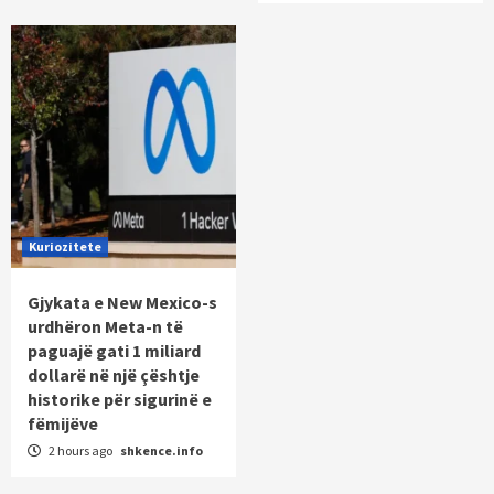
Kuriozitete
Gjykata e New Mexico-s
urdhëron Meta-n të
paguajë gati 1 miliard
dollarë në një çështje
historike për sigurinë e
fëmijëve
2 hours ago
shkence.info