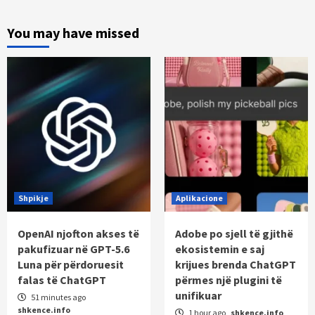
You may have missed
Shpikje
Aplikacione
OpenAI njofton akses të
Adobe po sjell të gjithë
pakufizuar në GPT-5.6
ekosistemin e saj
Luna për përdoruesit
krijues brenda ChatGPT
falas të ChatGPT
përmes një plugini të
unifikuar
51 minutes ago
shkence.info
1 hour ago
shkence.info