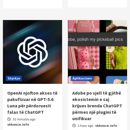
Shpikje
Aplikacione
OpenAI njofton akses të
Adobe po sjell të gjithë
pakufizuar në GPT-5.6
ekosistemin e saj
Luna për përdoruesit
krijues brenda ChatGPT
falas të ChatGPT
përmes një plugini të
unifikuar
51 minutes ago
shkence.info
1 hour ago
shkence.info