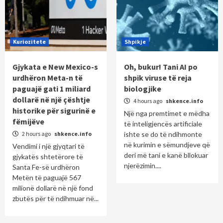
Kuriozitete
Shpikje
Gjykata e New Mexico-s
Oh, bukur! Tani AI po
urdhëron Meta-n të
shpik viruse të reja
paguajë gati 1 miliard
biologjike
dollarë në një çështje
4 hours ago
shkence.info
historike për sigurinë e
Një nga premtimet e mëdha
fëmijëve
të inteligjencës artificiale
2 hours ago
shkence.info
ishte se do të ndihmonte
në kurimin e sëmundjeve që
Vendimi i një gjyqtari të
deri më tani e kanë bllokuar
gjykatës shtetërore të
njerëzimin....
Santa Fe-së urdhëron
Metën të paguajë 567
milionë dollarë në një fond
zbutës për të ndihmuar në...