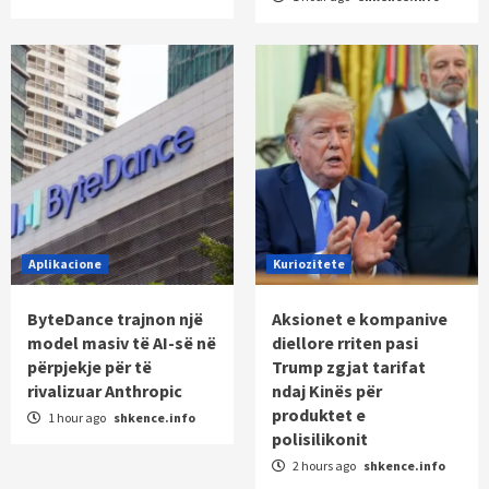
Aplikacione
Kuriozitete
ByteDance trajnon një
Aksionet e kompanive
model masiv të AI-së në
diellore rriten pasi
përpjekje për të
Trump zgjat tarifat
rivalizuar Anthropic
ndaj Kinës për
produktet e
1 hour ago
shkence.info
polisilikonit
2 hours ago
shkence.info