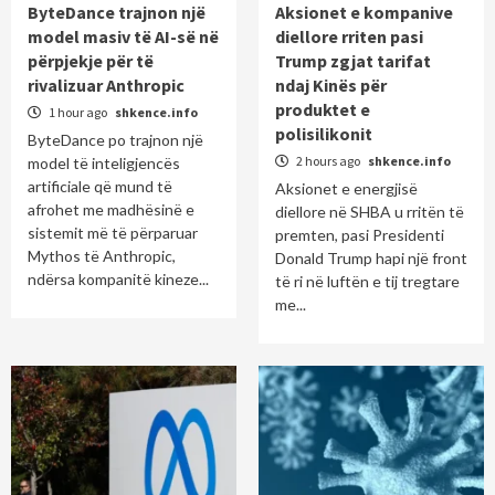
ByteDance trajnon një
Aksionet e kompanive
model masiv të AI-së në
diellore rriten pasi
përpjekje për të
Trump zgjat tarifat
rivalizuar Anthropic
ndaj Kinës për
produktet e
1 hour ago
shkence.info
polisilikonit
ByteDance po trajnon një
2 hours ago
shkence.info
model të inteligjencës
artificiale që mund të
Aksionet e energjisë
afrohet me madhësinë e
diellore në SHBA u rritën të
sistemit më të përparuar
premten, pasi Presidenti
Mythos të Anthropic,
Donald Trump hapi një front
ndërsa kompanitë kineze...
të ri në luftën e tij tregtare
me...