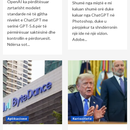
OpenAI ka përditësuar
Shumë nga miqtë e mi
zyrtarisht modelet
kaluan shumë orë duke
standarde në të gjitha
kaluar nga ChatGPT në
nivelet e ChatGPT me
Photoshop, duke u
serinë GPT-5.6 për të
përpjekur ta shndërronin
përmirësuar saktësinë dhe
një ide në një vizion.
kontrollin e përdoruesit.
Adobe...
Ndërsa sot...
Aplikacione
Kuriozitete