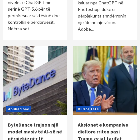
nivelet e ChatGPT me
kaluar nga ChatGPT në
serinë GPT-5.6 për të
Photoshop, duke u
përmirësuar saktësinë dhe
përpjekur ta shndërronin
kontrollin e përdoruesit.
një ide në një vizion.
Ndërsa sot...
Adobe...
Aplikacione
Kuriozitete
ByteDance trajnon një
Aksionet e kompanive
model masiv të AI-së në
diellore rriten pasi
përpjekje për të
Trump zgjat tarifat