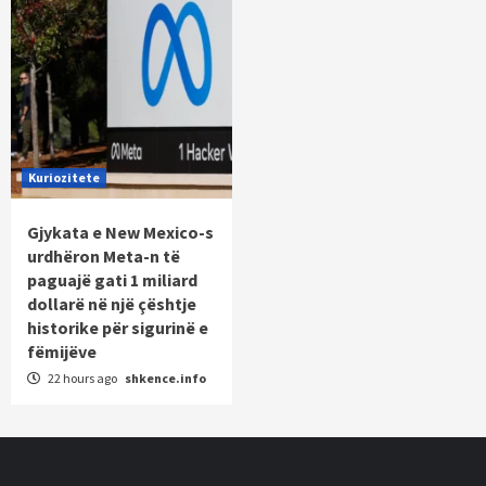
Kuriozitete
Gjykata e New Mexico-s
urdhëron Meta-n të
paguajë gati 1 miliard
dollarë në një çështje
historike për sigurinë e
fëmijëve
22 hours ago
shkence.info