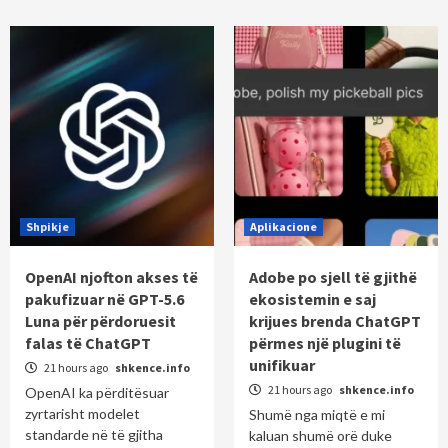
Shpikje
Aplikacione
OpenAI njofton akses të
Adobe po sjell të gjithë
pakufizuar në GPT-5.6
ekosistemin e saj
Luna për përdoruesit
krijues brenda ChatGPT
falas të ChatGPT
përmes një plugini të
unifikuar
21 hours ago
shkence.info
21 hours ago
shkence.info
OpenAI ka përditësuar
zyrtarisht modelet
Shumë nga miqtë e mi
standarde në të gjitha
kaluan shumë orë duke