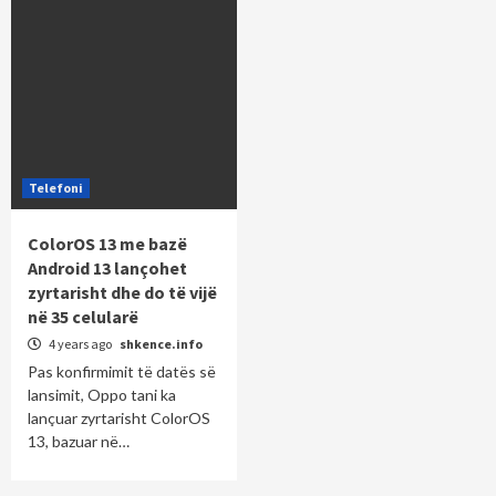
Telefoni
ColorOS 13 me bazë
Android 13 lançohet
zyrtarisht dhe do të vijë
në 35 celularë
4 years ago
shkence.info
Pas konfirmimit të datës së
lansimit, Oppo tani ka
lançuar zyrtarisht ColorOS
13, bazuar në…