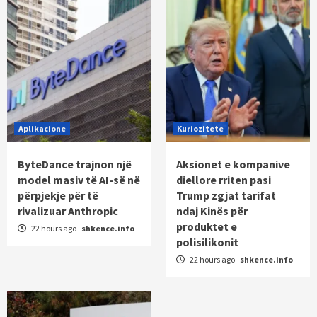
Aplikacione
Kuriozitete
ByteDance trajnon një
Aksionet e kompanive
model masiv të AI-së në
diellore rriten pasi
përpjekje për të
Trump zgjat tarifat
rivalizuar Anthropic
ndaj Kinës për
produktet e
22 hours ago
shkence.info
polisilikonit
22 hours ago
shkence.info