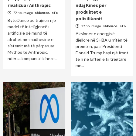
rivalizuar Anthropic
ndaj Kinës për
produktet e
22 hours ago
shkence.info
polisilikonit
ByteDance po trajnon një
22 hours ago
shkence.info
model të inteligjencës
artificiale që mund të
Aksionet e energjisë
afrohet me madhësinë e
diellore në SHBA u rritën të
sistemit më të përparuar
premten, pasi Presidenti
Mythos të Anthropic,
Donald Trump hapi një front
ndërsa kompanitë kineze...
të ri në luftën e tij tregtare
me...