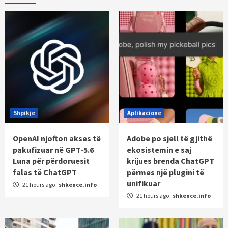
Shpikje
Aplikacione
OpenAI njofton akses të
Adobe po sjell të gjithë
pakufizuar në GPT-5.6
ekosistemin e saj
Luna për përdoruesit
krijues brenda ChatGPT
falas të ChatGPT
përmes një plugini të
unifikuar
21 hours ago
shkence.info
21 hours ago
shkence.info