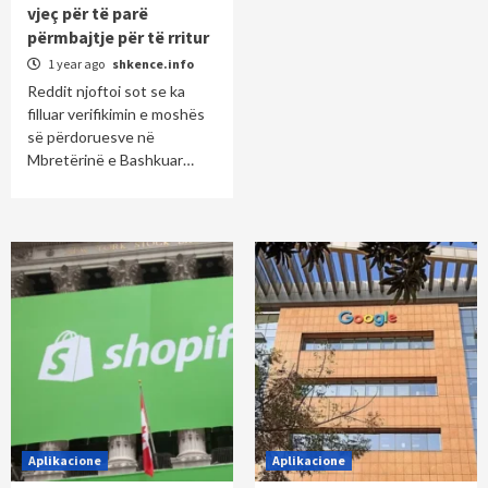
vjeç për të parë
përmbajtje për të rritur
1 year ago
shkence.info
Reddit njoftoi sot se ka
filluar verifikimin e moshës
së përdoruesve në
Mbretërinë e Bashkuar…
Aplikacione
Aplikacione