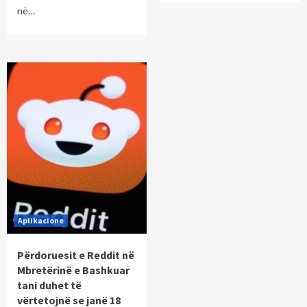
në…
Aplikacione
Përdoruesit e Reddit në
Mbretërinë e Bashkuar
tani duhet të
vërtetojnë se janë 18