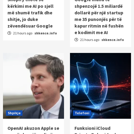
kërkimi me AI po sjell
shpenzojë 1.5 miliardë
më shumë trafik dhe
dollarë për një startup
shitje, jo duke
me 35 punonjës për të
zëvendësuar Google
kapur ritmin në fushën
e kodimit me AI
21 hours ago
shkence.info
21 hours ago
shkence.info
Shpikje
Telefoni
OpenAI akuzon Apple se
Funksioni iCloud