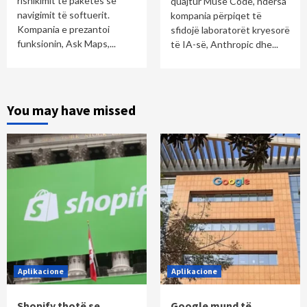
rishikimit të paketës së
quajtur Muse Code, ndërsa
navigimit të softuerit.
kompania përpiqet të
Kompania e prezantoi
sfidojë laboratorët kryesorë
funksionin, Ask Maps,...
të IA-së, Anthropic dhe...
You may have missed
Aplikacione
Aplikacione
Shopify thotë se
Google mund të