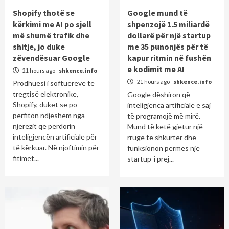
Shopify thotë se
Google mund të
kërkimi me AI po sjell
shpenzojë 1.5 miliardë
më shumë trafik dhe
dollarë për një startup
shitje, jo duke
me 35 punonjës për të
zëvendësuar Google
kapur ritmin në fushën
e kodimit me AI
21 hours ago
shkence.info
21 hours ago
shkence.info
Prodhuesi i softuerëve të
tregtisë elektronike,
Google dëshiron që
Shopify, duket se po
inteligjenca artificiale e saj
përfiton ndjeshëm nga
të programojë më mirë.
njerëzit që përdorin
Mund të ketë gjetur një
inteligjencën artificiale për
rrugë të shkurtër dhe
të kërkuar. Në njoftimin për
funksionon përmes një
fitimet...
startup-i prej...