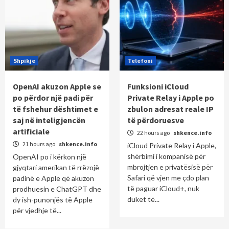
Shpikje
Telefoni
OpenAI akuzon Apple se
Funksioni iCloud
po përdor një padi për
Private Relay i Apple po
të fshehur dështimet e
zbulon adresat reale IP
saj në inteligjencën
të përdoruesve
artificiale
22 hours ago
shkence.info
21 hours ago
shkence.info
iCloud Private Relay i Apple,
shërbimi i kompanisë për
OpenAI po i kërkon një
mbrojtjen e privatësisë për
gjyqtari amerikan të rrëzojë
Safari që vjen me çdo plan
padinë e Apple që akuzon
të paguar iCloud+, nuk
prodhuesin e ChatGPT dhe
duket të...
dy ish-punonjës të Apple
për vjedhje të...