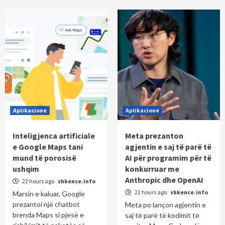
Aplikacione
Aplikacione
Inteligjenca artificiale
Meta prezanton
e Google Maps tani
agjentin e saj të parë të
mund të porosisë
AI për programim për të
ushqim
konkurruar me
Anthropic dhe OpenAI
22 hours ago
shkence.info
22 hours ago
shkence.info
Marsin e kaluar, Google
prezantoi një chatbot
Meta po lançon agjentin e
brenda Maps si pjesë e
saj të parë të kodimit të