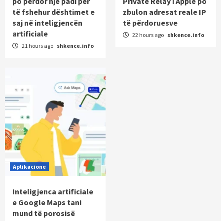
po përdor një padi për
Private Relay i Apple po
të fshehur dështimet e
zbulon adresat reale IP
saj në inteligjencën
të përdoruesve
artificiale
22 hours ago
shkence.info
21 hours ago
shkence.info
Aplikacione
Inteligjenca artificiale
e Google Maps tani
mund të porosisë