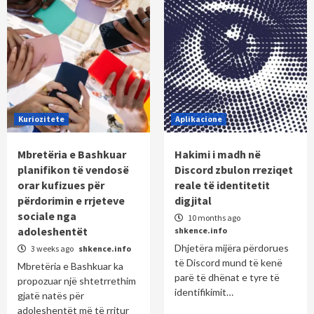
Kuriozitete
Aplikacione
Mbretëria e Bashkuar
Hakimi i madh në
planifikon të vendosë
Discord zbulon rreziqet
orar kufizues për
reale të identitetit
përdorimin e rrjeteve
digjital
sociale nga
10 months ago
adoleshentët
shkence.info
Dhjetëra mijëra përdorues
3 weeks ago
shkence.info
të Discord mund të kenë
Mbretëria e Bashkuar ka
parë të dhënat e tyre të
propozuar një shtetrrethim
identifikimit…
gjatë natës për
adoleshentët më të rritur