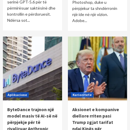
serinë GPT-5.6 për të
Photoshop, duke u
përmirësuar saktësinë dhe
përpjekur ta shndërronin
kontrollin e përdoruesit.
një ide në një vizion.
Ndërsa sot...
Adobe...
Aplikacione
Kuriozitete
ByteDance trajnon një
Aksionet e kompanive
model masiv të AI-së në
diellore rriten pasi
përpjekje për të
Trump zgjat tarifat
rivalizuar Anthropic
ndaj Kinës për