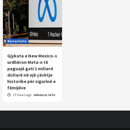
Kuriozitete
Gjykata e New Mexico-s
urdhëron Meta-n të
paguajë gati 1 miliard
dollarë në një çështje
historike për sigurinë e
fëmijëve
17 hours ago
shkence.info