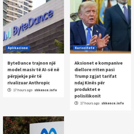
Aplikacione
Kuriozitete
ByteDance trajnon një
Aksionet e kompanive
model masiv të AI-së në
diellore rriten pasi
përpjekje për të
Trump zgjat tarifat
rivalizuar Anthropic
ndaj Kinës për
produktet e
17 hours ago
shkence.info
polisilikonit
17 hours ago
shkence.info