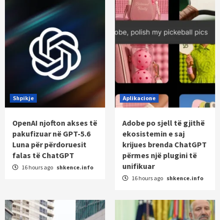
Shpikje
Aplikacione
OpenAI njofton akses të
Adobe po sjell të gjithë
pakufizuar në GPT-5.6
ekosistemin e saj
Luna për përdoruesit
krijues brenda ChatGPT
falas të ChatGPT
përmes një plugini të
unifikuar
16 hours ago
shkence.info
16 hours ago
shkence.info