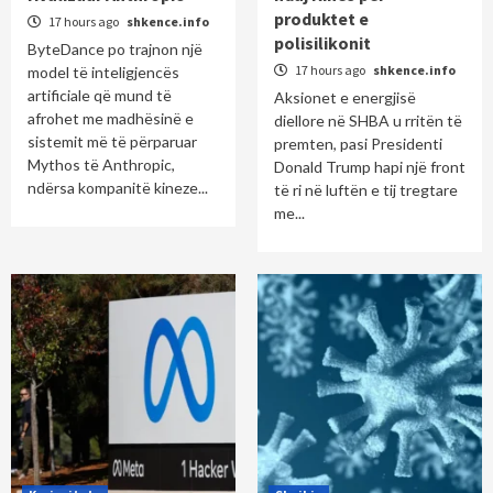
produktet e
17 hours ago
shkence.info
polisilikonit
ByteDance po trajnon një
17 hours ago
shkence.info
model të inteligjencës
artificiale që mund të
Aksionet e energjisë
afrohet me madhësinë e
diellore në SHBA u rritën të
sistemit më të përparuar
premten, pasi Presidenti
Mythos të Anthropic,
Donald Trump hapi një front
ndërsa kompanitë kineze...
të ri në luftën e tij tregtare
me...