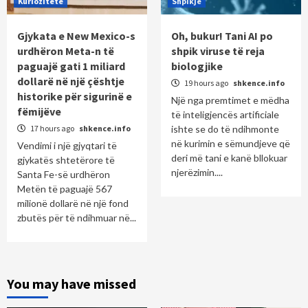
Kuriozitete
Shpikje
Gjykata e New Mexico-s
Oh, bukur! Tani AI po
urdhëron Meta-n të
shpik viruse të reja
paguajë gati 1 miliard
biologjike
dollarë në një çështje
19 hours ago
shkence.info
historike për sigurinë e
Një nga premtimet e mëdha
fëmijëve
të inteligjencës artificiale
17 hours ago
shkence.info
ishte se do të ndihmonte
në kurimin e sëmundjeve që
Vendimi i një gjyqtari të
deri më tani e kanë bllokuar
gjykatës shtetërore të
njerëzimin....
Santa Fe-së urdhëron
Metën të paguajë 567
milionë dollarë në një fond
zbutës për të ndihmuar në...
You may have missed