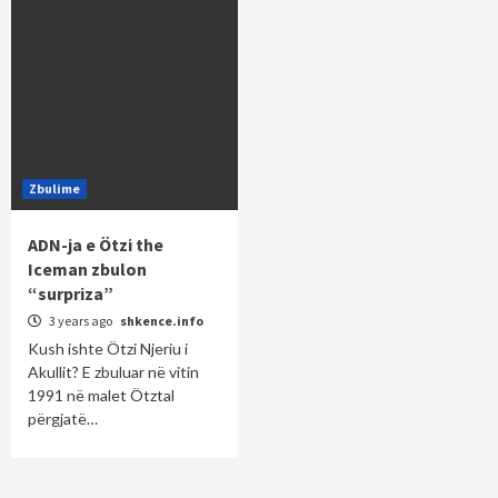
Zbulime
ADN-ja e Ötzi the
Iceman zbulon
“surpriza”
3 years ago
shkence.info
Kush ishte Ötzi Njeriu i
Akullit? E zbuluar në vitin
1991 në malet Ötztal
përgjatë…