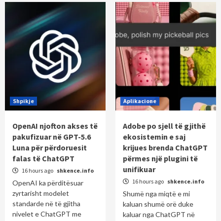
Shpikje
Aplikacione
OpenAI njofton akses të
Adobe po sjell të gjithë
pakufizuar në GPT-5.6
ekosistemin e saj
Luna për përdoruesit
krijues brenda ChatGPT
falas të ChatGPT
përmes një plugini të
unifikuar
16 hours ago
shkence.info
16 hours ago
shkence.info
OpenAI ka përditësuar
zyrtarisht modelet
Shumë nga miqtë e mi
standarde në të gjitha
kaluan shumë orë duke
nivelet e ChatGPT me
kaluar nga ChatGPT në