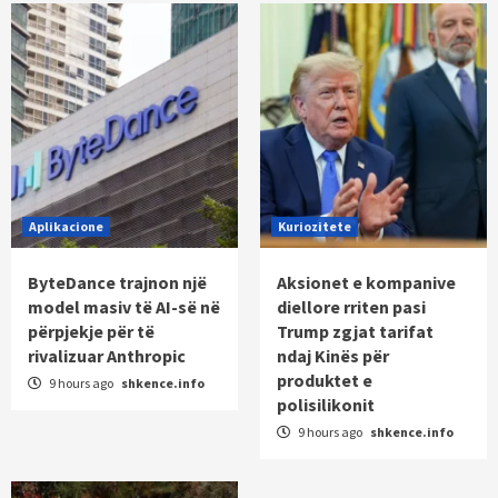
Aplikacione
Kuriozitete
ByteDance trajnon një
Aksionet e kompanive
model masiv të AI-së në
diellore rriten pasi
përpjekje për të
Trump zgjat tarifat
rivalizuar Anthropic
ndaj Kinës për
produktet e
9 hours ago
shkence.info
polisilikonit
9 hours ago
shkence.info