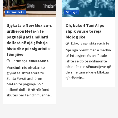
Kuriozitete
Shpikje
Gjykata e New Mexico-s
Oh, bukur! Tani AI po
urdhëron Meta-n të
shpik viruse të reja
paguajë gati 1 miliard
biologjike
dollarë në një çështje
11 hours ago
shkence.info
historike për sigurinë e
Një nga premtimet e mëdha
fëmijëve
të inteligjencës artificiale
9 hours ago
shkence.info
ishte se do të ndihmonte
në kurimin e sëmundjeve që
Vendimi i një gjyqtari të
deri më tani e kanë bllokuar
gjykatës shtetërore të
njerëzimin....
Santa Fe-së urdhëron
Metën të paguajë 567
milionë dollarë në një fond
zbutës për të ndihmuar në...