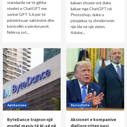
standarde në të gjitha
kaluan shumë orë duke
nivelet e ChatGPT me
kaluar nga ChatGPT në
serinë GPT-5.6 për të
Photoshop, duke u
përmirësuar saktësinë dhe
përpjekur ta shndërronin
kontrollin e përdoruesit.
një ide në një vizion.
Ndërsa sot...
Adobe...
Aplikacione
Kuriozitete
ByteDance trajnon një
Aksionet e kompanive
model masiv të AI-së në
diellore rriten pasi