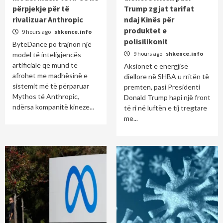
përpjekje për të
Trump zgjat tarifat
rivalizuar Anthropic
ndaj Kinës për
produktet e
9 hours ago
shkence.info
polisilikonit
ByteDance po trajnon një
9 hours ago
shkence.info
model të inteligjencës
artificiale që mund të
Aksionet e energjisë
afrohet me madhësinë e
diellore në SHBA u rritën të
sistemit më të përparuar
premten, pasi Presidenti
Mythos të Anthropic,
Donald Trump hapi një front
ndërsa kompanitë kineze...
të ri në luftën e tij tregtare
me...