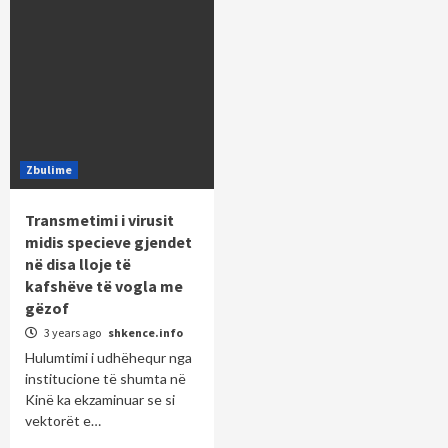
Zbulime
Transmetimi i virusit
midis specieve gjendet
në disa lloje të
kafshëve të vogla me
gëzof
3 years ago
shkence.info
Hulumtimi i udhëhequr nga
institucione të shumta në
Kinë ka ekzaminuar se si
vektorët e…