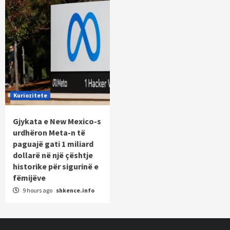
Kuriozitete
Gjykata e New Mexico-s
urdhëron Meta-n të
paguajë gati 1 miliard
dollarë në një çështje
historike për sigurinë e
fëmijëve
9 hours ago
shkence.info