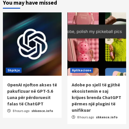
You may have missed
Shpikje
Aplikacione
OpenAI njofton akses të
Adobe po sjell të gjithë
pakufizuar në GPT-5.6
ekosistemin e saj
Luna për përdoruesit
krijues brenda ChatGPT
falas të ChatGPT
përmes një plugini të
unifikuar
8 hours ago
shkence.info
8 hours ago
shkence.info