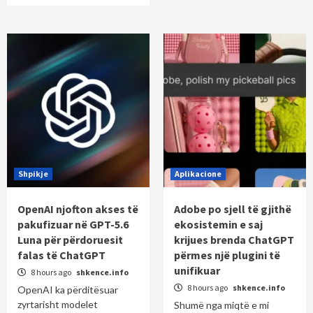
Shpikje
Aplikacione
OpenAI njofton akses të
Adobe po sjell të gjithë
pakufizuar në GPT-5.6
ekosistemin e saj
Luna për përdoruesit
krijues brenda ChatGPT
falas të ChatGPT
përmes një plugini të
unifikuar
8 hours ago
shkence.info
8 hours ago
shkence.info
OpenAI ka përditësuar
zyrtarisht modelet
Shumë nga miqtë e mi