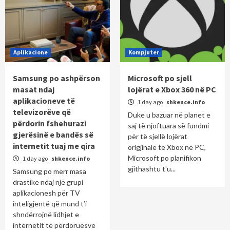
Aplikacione
Kompjuter
Samsung po ashpërson
Microsoft po sjell
masat ndaj
lojërat e Xbox 360 në PC
aplikacioneve të
1 day ago
shkence.info
televizorëve që
Duke u bazuar në planet e
përdorin fshehurazi
saj të njoftuara së fundmi
gjerësinë e bandës së
për të sjellë lojërat
internetit tuaj me qira
origjinale të Xbox në PC,
Microsoft po planifikon
1 day ago
shkence.info
gjithashtu t'u...
Samsung po merr masa
drastike ndaj një grupi
aplikacionesh për TV
inteligjentë që mund t’i
shndërrojnë lidhjet e
internetit të përdoruesve