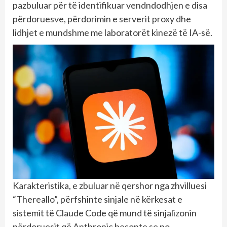
pazbuluar për të identifikuar vendndodhjen e disa
përdoruesve, përdorimin e serverit proxy dhe
lidhjet e mundshme me laboratorët kinezë të IA-së.
Karakteristika, e zbuluar në qershor nga zhvilluesi
“Thereallo”, përfshinte sinjale në kërkesat e
sistemit të Claude Code që mund të sinjalizonin
përdoruesit që Anthropic besonte se po