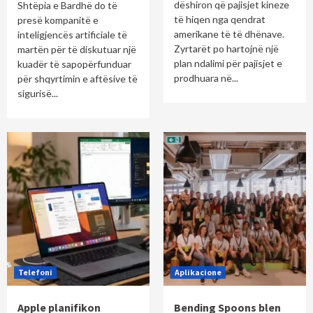
dëshiron që pajisjet kineze
Shtëpia e Bardhë do të
të hiqen nga qendrat
presë kompanitë e
amerikane të të dhënave.
inteligjencës artificiale të
Zyrtarët po hartojnë një
martën për të diskutuar një
plan ndalimi për pajisjet e
kuadër të sapopërfunduar
prodhuara në...
për shqyrtimin e aftësive të
sigurisë...
Telefoni
Aplikacione
Apple planifikon
Bending Spoons blen