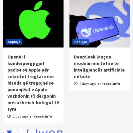
Shpikje
Shpikje
OpenAI i
DeepSeek lançon
kundërpërgjigjet
modelin më të lirë të
padisë së Apple për
inteligjencës artificiale
sekretet tregtare me
në botë
biseda që tregojnë se
2 days ago
shkence.info
punonjësit e Apple
vazhdonin t’i dërgonin
mesazhe ish-kolegut të
tyre
1 day ago
shkence.info