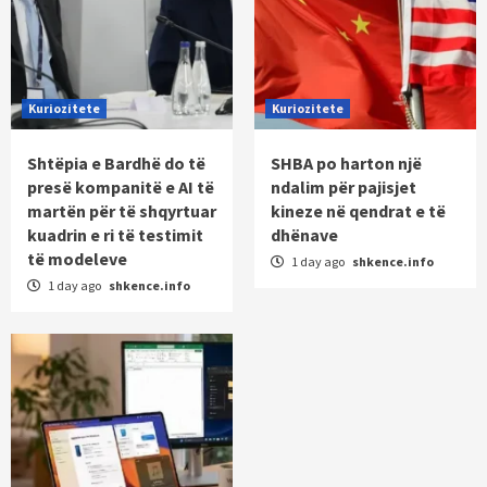
Kuriozitete
Kuriozitete
Shtëpia e Bardhë do të
SHBA po harton një
presë kompanitë e AI të
ndalim për pajisjet
martën për të shqyrtuar
kineze në qendrat e të
kuadrin e ri të testimit
dhënave
të modeleve
1 day ago
shkence.info
1 day ago
shkence.info