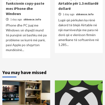
funksionin copy-paste
Airtable për 1.3 miliardë
mes iPhone dhe
dollarë
Windows
1 day ago
shkence.info
1 day ago
shkence.info
Lugë që përkulen ka rënë
dakord të blejë Airtable në
iPhone dhe PC juaj me
një marrëveshje me para në
Windows së shpejti mund
dorë që e vlerëson firmën
të punojnë së bashku më pa
amerikane të softuerëve në
probleme se kurrë më parë,
1.285...
pasi Apple po shqyrton
mundësinë...
You may have missed