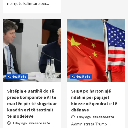
në rrjete kalimtare për...
Kuriozitete
Kuriozitete
Shtëpia e Bardhë do të
SHBA po harton një
presë kompanitë e AI të
ndalim për pajisjet
martën për të shqyrtuar
kineze në qendrat e të
kuadrin e ri të testimit
dhënave
të modeleve
1 day ago
shkence.info
1 day ago
shkence.info
Administrata Trump