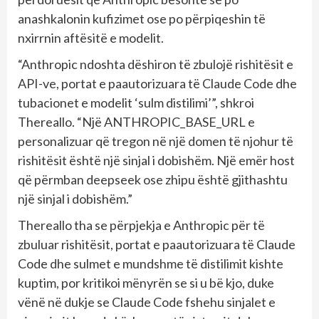
anashkalonin kufizimet ose po përpiqeshin të
nxirrnin aftësitë e modelit.
“Anthropic ndoshta dëshiron të zbulojë rishitësit e
API-ve, portat e paautorizuara të Claude Code dhe
tubacionet e modelit ‘sulm distilimi’”, shkroi
Thereallo. “Një ANTHROPIC_BASE_URL e
personalizuar që tregon në një domen të njohur të
rishitësit është një sinjal i dobishëm. Një emër host
që përmban deepseek ose zhipu është gjithashtu
një sinjal i dobishëm.”
Thereallo tha se përpjekja e Anthropic për të
zbuluar rishitësit, portat e paautorizuara të Claude
Code dhe sulmet e mundshme të distilimit kishte
kuptim, por kritikoi mënyrën se si u bë kjo, duke
vënë në dukje se Claude Code fshehu sinjalet e