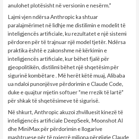
anulohet plotësisht në versionin e nesërm.”
Lajmi vjen ndërsa Anthropic ka shtuar
paralajmërimet në lidhje me distilimin e modelit të
inteligjencës artificiale, ku rezultatet e një sistemi
përdoren për të trajnuar një model tjetër. Ndërsa
praktika është e zakonshme në kërkimin e
inteligjencës artificiale, kur bëhet fjalë për
gjeopolitikën, distilimi bëhet një shqetësim për
sigurinë kombëtare . Më herët këtë muaj, Alibaba
ua ndaloi punonjësve përdorimin e Claude Code,
duke e quajtur mjetin softuer “me rrezik të lartë”
për shkak të shqetësimeve të sigurisë.
Në shkurt, Anthropic akuzoi zhvilluesit kinezë të
inteligjencës artificiale DeepSeek, Moonshot AI
dhe MiniMax për përdorimin e llogarive
mashtruese për të nxjerrë miliona përgjigje Claude