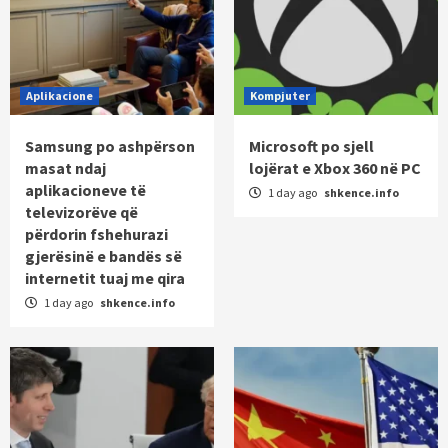
Aplikacione
Kompjuter
Samsung po ashpërson
Microsoft po sjell
masat ndaj
lojërat e Xbox 360 në PC
aplikacioneve të
1 day ago
shkence.info
televizorëve që
përdorin fshehurazi
gjerësinë e bandës së
internetit tuaj me qira
1 day ago
shkence.info