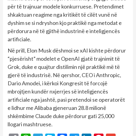
për të trajnuar modele konkurruese. Pretendimet
shkaktuan reagime nga kritikët të cilët vunë në
dyshim se si ndryshon kjo praktikë nga metodat e
përdorura në të gjithë industrinë e inteligjencës
artificiale.
Në prill, Elon Musk dëshmoi se xAI kishte përdorur
“pjesërisht” modelet e OpenAI gjatë trajnimit të
Grok, duke e quajtur distilimin një praktikë më të
gjerë të industrisë. Në qershor, CEO i Anthropic,
Dario Amodei, i kërkoi Kongresit të forcojë
mbrojtjen kundër nxjerrjes së inteligjencës
artificiale nga jashtë, pasi pretendoi se operatorët
e lidhur me Alibaba gjeneruan 28.8 milionë
shkëmbime Claude duke përdorur gati 25,000
llogari mashtruese.