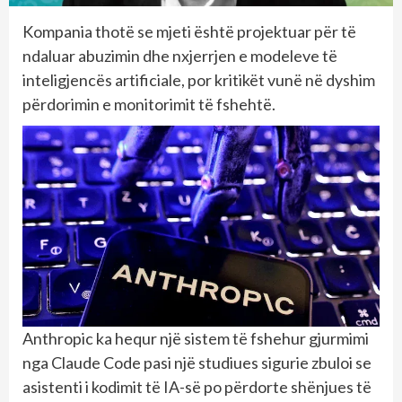
Kompania thotë se mjeti është projektuar për të
ndaluar abuzimin dhe nxjerrjen e modeleve të
inteligjencës artificiale, por kritikët vunë në dyshim
përdorimin e monitorimit të fshehtë.
Anthropic ka hequr një sistem të fshehur gjurmimi
nga Claude Code pasi një studiues sigurie zbuloi se
asistenti i kodimit të IA-së po përdorte shënjues të