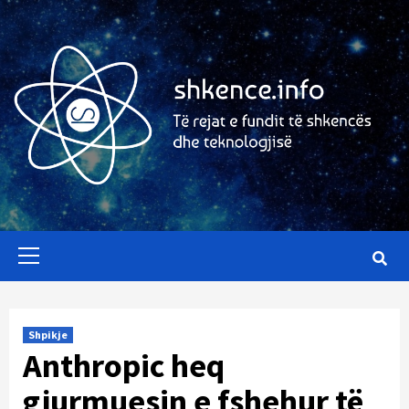
Skip
to
content
Primary
Menu
Shpikje
Anthropic heq
gjurmuesin e fshehur të