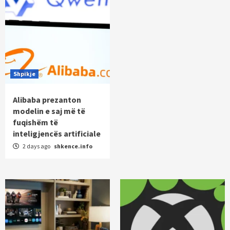
Shpikje
Alibaba prezanton
modelin e saj më të
fuqishëm të
inteligjencës artificiale
2 days ago
shkence.info