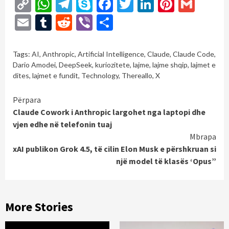
Copy
WhatsApp
Telegram
Skype
Facebook
Twitter
LinkedIn
Pintere
Gmai
Link
Email
Tumblr
Reddit
Viber
Share
Tags:
AI
,
Anthropic
,
Artificial Intelligence
,
Claude
,
Claude Code
,
Dario Amodei
,
DeepSeek
,
kuriozitete
,
lajme
,
lajme shqip
,
lajmet e
dites
,
lajmet e fundit
,
Technology
,
Thereallo
,
X
Continue
Përpara
Claude Cowork i Anthropic largohet nga laptopi dhe
Reading
vjen edhe në telefonin tuaj
Mbrapa
xAI publikon Grok 4.5, të cilin Elon Musk e përshkruan si
një model të klasës ‘Opus”
More Stories