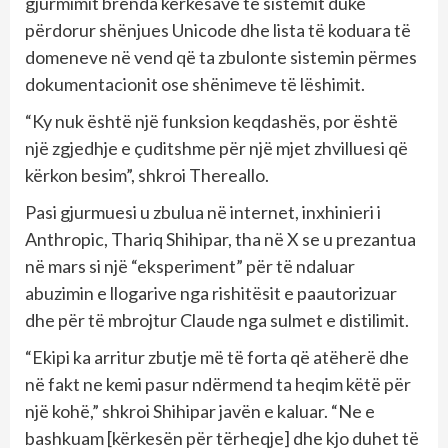
gjurmimit brenda kërkesave të sistemit duke
përdorur shënjues Unicode dhe lista të koduara të
domeneve në vend që ta zbulonte sistemin përmes
dokumentacionit ose shënimeve të lëshimit.
“Ky nuk është një funksion keqdashës, por është
një zgjedhje e çuditshme për një mjet zhvilluesi që
kërkon besim”, shkroi Thereallo.
Pasi gjurmuesi u zbulua në internet, inxhinieri i
Anthropic, Thariq Shihipar, tha në X se u prezantua
në mars si një “eksperiment” për të ndaluar
abuzimin e llogarive nga rishitësit e paautorizuar
dhe për të mbrojtur Claude nga sulmet e distilimit.
“Ekipi ka arritur zbutje më të forta që atëherë dhe
në fakt ne kemi pasur ndërmend ta heqim këtë për
një kohë,” shkroi Shihipar javën e kaluar. “Ne e
bashkuam [kërkesën për tërheqje] dhe kjo duhet të