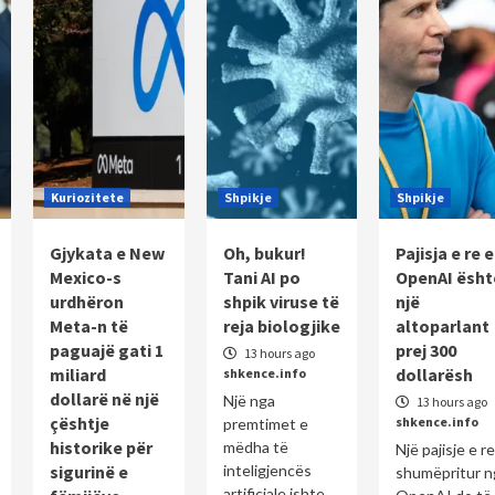
Kuriozitete
Shpikje
Shpikje
Gjykata e New
Oh, bukur!
Pajisja e re e
Mexico-s
Tani AI po
OpenAI ësht
urdhëron
shpik viruse të
një
Meta-n të
reja biologjike
altoparlant
paguajë gati 1
prej 300
13 hours ago
miliard
dollarësh
shkence.info
dollarë në një
Një nga
13 hours ago
çështje
shkence.info
premtimet e
historike për
mëdha të
Një pajisje e re
sigurinë e
inteligjencës
shumëpritur n
artificiale ishte