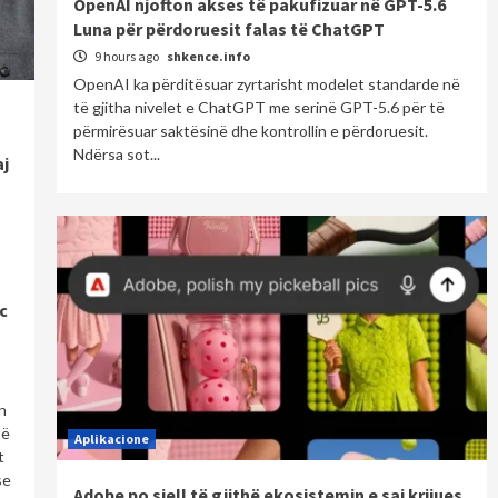
OpenAI njofton akses të pakufizuar në GPT-5.6
Luna për përdoruesit falas të ChatGPT
9 hours ago
shkence.info
OpenAI ka përditësuar zyrtarisht modelet standarde në
të gjitha nivelet e ChatGPT me serinë GPT-5.6 për të
përmirësuar saktësinë dhe kontrollin e përdoruesit.
Ndërsa sot...
aj
c
n
të
Aplikacione
t
se
Adobe po sjell të gjithë ekosistemin e saj krijues