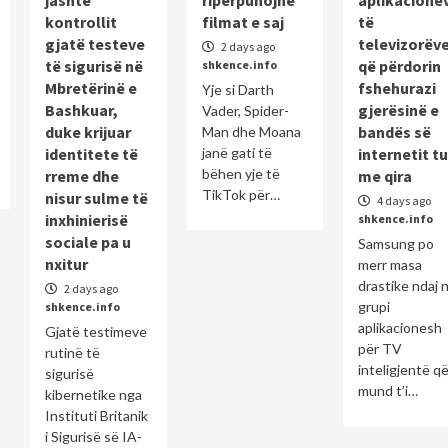
kontrollit
filmat e saj
të
gjatë testeve
televizorëv
2 days ago
të sigurisë në
që përdorin
shkence.info
Mbretërinë e
fshehurazi
Yje si Darth
Bashkuar,
gjerësinë e
Vader, Spider-
duke krijuar
bandës së
Man dhe Moana
identitete të
janë gati të
internetit tu
bëhen yje të
rreme dhe
me qira
TikTok për…
nisur sulme të
4 days ago
inxhinierisë
shkence.info
sociale pa u
Samsung po
nxitur
merr masa
drastike ndaj n
2 days ago
grupi
shkence.info
aplikacionesh
Gjatë testimeve
për TV
rutinë të
inteligjentë q
sigurisë
mund t’i…
kibernetike nga
Instituti Britanik
i Sigurisë së IA-