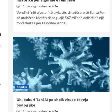
10 hours ago
shkence.info
Vendimi i një gjyqtari të gjykatës shtetërore të Santa Fe-
së urdhëron Metën të paguajë 567 milionë dollarë në një
fond zbutës për të ndihmuar në...
i
-
e
Shpikje
Oh, bukur! Tani AI po shpik viruse të reja
biologjike
13 hours ago
shkence.info