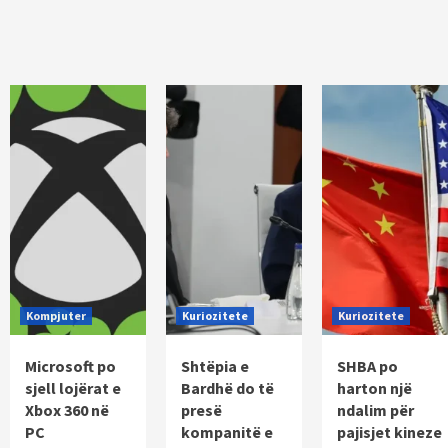
Kompjuter
Kuriozitete
Kuriozitete
Microsoft po
Shtëpia e
SHBA po
sjell lojërat e
Bardhë do të
harton një
Xbox 360 në
presë
ndalim për
PC
kompanitë e
pajisjet kineze