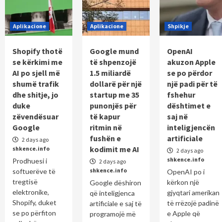
Aplikacione
Aplikacione
Shpikje
Shopify thotë
Google mund
OpenAI
se kërkimi me
të shpenzojë
akuzon Apple
AI po sjell më
1.5 miliardë
se po përdor
shumë trafik
dollarë për një
një padi për të
dhe shitje, jo
startup me 35
fshehur
duke
punonjës për
dështimet e
zëvendësuar
të kapur
saj në
Google
ritmin në
inteligjencën
fushën e
artificiale
2 days ago
kodimit me AI
shkence.info
2 days ago
shkence.info
Prodhuesi i
2 days ago
shkence.info
softuerëve të
OpenAI po i
tregtisë
kërkon një
Google dëshiron
elektronike,
gjyqtari amerikan
që inteligjenca
Shopify, duket
të rrëzojë padinë
artificiale e saj të
se po përfiton
e Apple që
programojë më