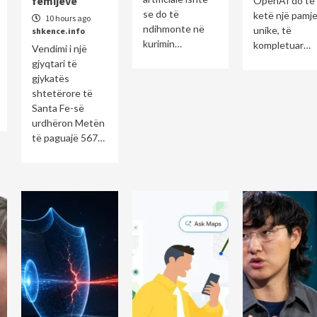
fëmijëve
OpenAI do të
se do të
ketë një pamj
10 hours ago
ndihmonte në
unike, të
shkence.info
kurimin…
kompletuar…
Vendimi i një
gjyqtari të
gjykatës
shtetërore të
Santa Fe-së
urdhëron Metën
të paguajë 567…