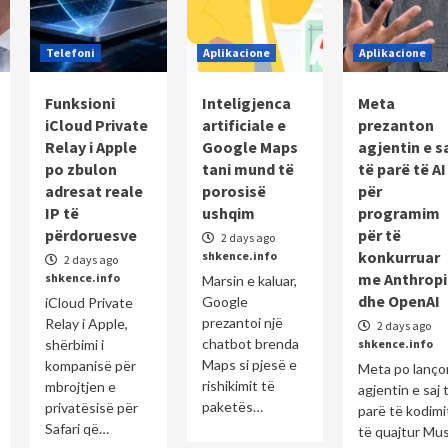
Telefoni
Aplikacione
Aplikacione
Funksioni
Inteligjenca
Meta
iCloud Private
artificiale e
prezanton
Relay i Apple
Google Maps
agjentin e s
po zbulon
tani mund të
të parë të AI
adresat reale
porosisë
për
IP të
ushqim
programim
përdoruesve
për të
2 days ago
konkurruar
shkence.info
2 days ago
me Anthropi
shkence.info
Marsin e kaluar,
dhe OpenAI
Google
iCloud Private
prezantoi një
Relay i Apple,
2 days ago
chatbot brenda
shërbimi i
shkence.info
Maps si pjesë e
kompanisë për
Meta po lanço
rishikimit të
mbrojtjen e
agjentin e saj 
paketës…
privatësisë për
parë të kodimi
Safari që…
të quajtur Mu