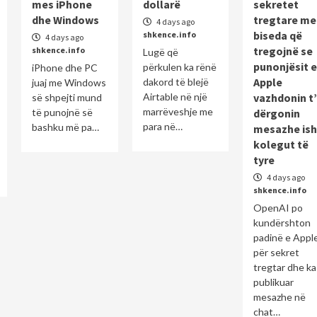
mes iPhone
dollarë
sekretet
dhe Windows
tregtare me
4 days ago
biseda që
shkence.info
4 days ago
tregojnë se
shkence.info
Lugë që
punonjësit e
përkulen ka rënë
iPhone dhe PC
Apple
dakord të blejë
juaj me Windows
Airtable në një
vazhdonin t’
së shpejti mund
marrëveshje me
të punojnë së
dërgonin
para në…
bashku më pa…
mesazhe ish
kolegut të
tyre
4 days ago
shkence.info
OpenAI po
kundërshton
padinë e Appl
për sekret
tregtar dhe ka
publikuar
mesazhe në
chat…