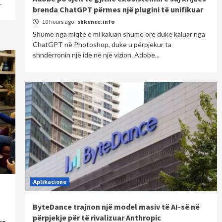
…
brenda ChatGPT përmes një plugini të unifikuar
10 hours ago
shkence.info
Shumë nga miqtë e mi kaluan shumë orë duke kaluar nga
ChatGPT në Photoshop, duke u përpjekur ta
shndërronin një ide në një vizion. Adobe...
Aplikacione
ByteDance trajnon një model masiv të AI-së në
përpjekje për të rivalizuar Anthropic
ve