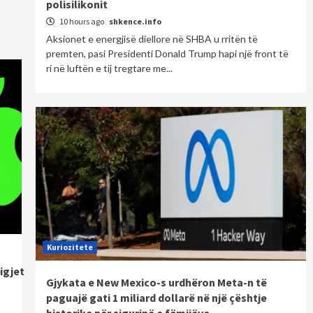
polisilikonit
10 hours ago
shkence.info
Aksionet e energjisë diellore në SHBA u rritën të
premten, pasi Presidenti Donald Trump hapi një front të
ri në luftën e tij tregtare me...
Kuriozitete
igjet
Gjykata e New Mexico-s urdhëron Meta-n të
paguajë gati 1 miliard dollarë në një çështje
historike për sigurinë e fëmijëve