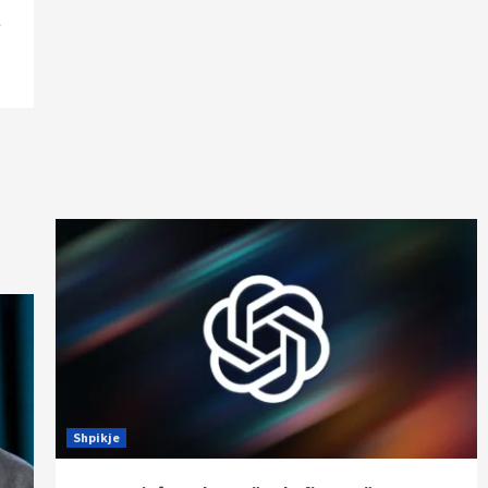
e
Shpikje