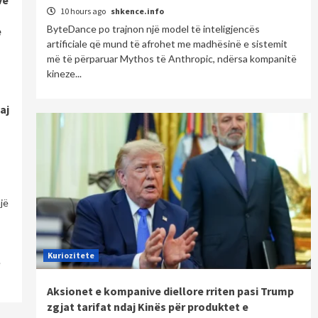
10 hours ago
shkence.info
ByteDance po trajnon një model të inteligjencës
e
artificiale që mund të afrohet me madhësinë e sistemit
më të përparuar Mythos të Anthropic, ndërsa kompanitë
kineze...
aj
jë
Kuriozitete
ë
Aksionet e kompanive diellore rriten pasi Trump
zgjat tarifat ndaj Kinës për produktet e