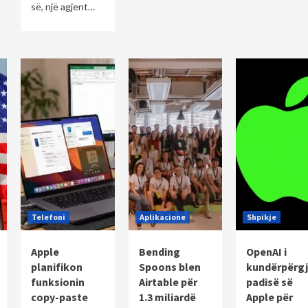
së, një agjent…
Telefoni
Aplikacione
Shpikje
Apple
Bending
OpenAI i
planifikon
Spoons blen
kundërpërgj
funksionin
Airtable për
padisë së
copy-paste
1.3 miliardë
Apple për