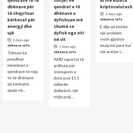
dhënave për
qendrat e të
kriptovalutash
të shqyrtuar
dhënave u
2 days ago
kërkesat për
dyfishuan më
shkence.info
energji dhe
shumë se
E dija që kishim
ujë
dyfish nga viti
një problem
në vit
rreth gjashtë
2 days ago
muaj më parë kur
shkence.info
2 days ago
një anëtar i…
shkence.info
Teksasi ka
pezulluar
AMD raportoi të
miratimet e
ardhura për
qendrave të reja
tremujorin e
të të dhënave
dytë prej 11.5
që kërkojnë
miliardë
qasje në…
dollarësh, një
rritje prej…