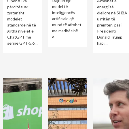
trajnon një
OpenAI ka
Aksionet e
model të
përditësuar
energjisë
inteligjencës
zyrtarisht
diellore në SHBA
artificiale që
modelet
u rritën të
mund të afrohet
standarde në të
premten, pasi
me madhësinë
gjitha nivelet e
Presidenti
e…
ChatGPT me
Donald Trump
serinë GPT-5.6…
hapi…