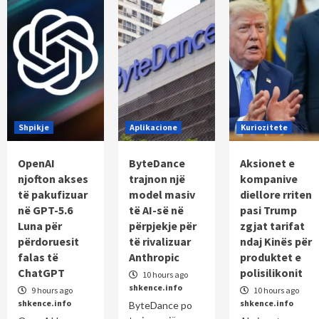
Shpikje
Aplikacione
Kuriozitete
OpenAI
ByteDance
Aksionet e
njofton akses
trajnon një
kompanive
të pakufizuar
model masiv
diellore rriten
në GPT-5.6
të AI-së në
pasi Trump
Luna për
përpjekje për
zgjat tarifat
përdoruesit
të rivalizuar
ndaj Kinës për
falas të
Anthropic
produktet e
ChatGPT
polisilikonit
10 hours ago
shkence.info
9 hours ago
10 hours ago
shkence.info
shkence.info
ByteDance po