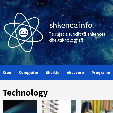
Skip
to
content
Kreu
Kompjuter
Shpikje
Aksesore
Programe
Technology