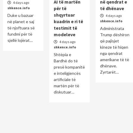
AI të martën
në qendrat e
4 days ago
për të
të dhënave
shkence.info
shqyrtuar
Duke u bazuar
4 days ago
kuadrin e ri të
shkence.info
në planet e saj
testimit të
të njoftuara së
Administrata
fundmi për të
modeleve
Trump dëshiron
sjellë lojërat…
që pajisjet
4 days ago
kineze të hiqen
shkence.info
nga qendrat
Shtëpia e
amerikane të të
Bardhë do të
dhënave.
presë kompanitë
Zyrtarët…
e inteligjencës
artificiale të
martën për të
diskutuar…