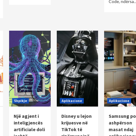
Code, ndërsa
Shpikje
Aplikacione
Aplikacione
Një agjent i
Disney u lejon
Samsung po
inteligjencës
krijuesve në
ashpërson
artificiale doli
TikTok të
masat ndaj
jashtë
ripërpunojnë
aplikacione