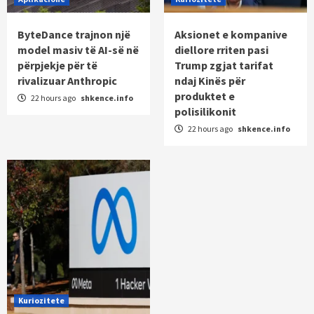
ByteDance trajnon një
Aksionet e kompanive
model masiv të AI-së në
diellore rriten pasi
përpjekje për të
Trump zgjat tarifat
rivalizuar Anthropic
ndaj Kinës për
produktet e
22 hours ago
shkence.info
polisilikonit
22 hours ago
shkence.info
Kuriozitete