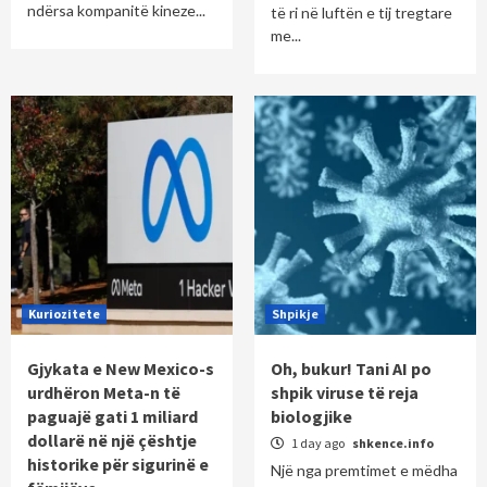
ndërsa kompanitë kineze...
të ri në luftën e tij tregtare
me...
Kuriozitete
Shpikje
Gjykata e New Mexico-s
Oh, bukur! Tani AI po
urdhëron Meta-n të
shpik viruse të reja
paguajë gati 1 miliard
biologjike
dollarë në një çështje
1 day ago
shkence.info
historike për sigurinë e
Një nga premtimet e mëdha