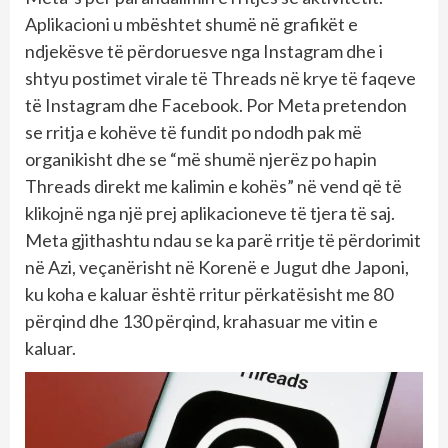
Aplikacioni u mbështet shumë në grafikët e
ndjekësve të përdoruesve nga Instagram dhe i
shtyu postimet virale të Threads në krye të faqeve
të Instagram dhe Facebook. Por Meta pretendon
se rritja e kohëve të fundit po ndodh pak më
organikisht dhe se “më shumë njerëz po hapin
Threads direkt me kalimin e kohës” në vend që të
klikojnë nga një prej aplikacioneve të tjera të saj.
Meta gjithashtu ndau se ka parë rritje të përdorimit
në Azi, veçanërisht në Korenë e Jugut dhe Japoni,
ku koha e kaluar është rritur përkatësisht me 80
përqind dhe 130 përqind, krahasuar me vitin e
kaluar.