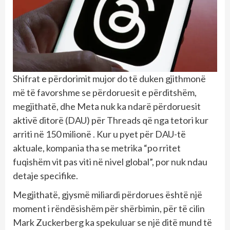
Shifrat e përdorimit mujor do të duken gjithmonë
më të favorshme se përdoruesit e përditshëm,
megjithatë, dhe Meta nuk ka ndarë përdoruesit
aktivë ditorë (DAU) për Threads që nga tetori kur
arriti në 150 milionë . Kur u pyet për DAU-të
aktuale, kompania tha se metrika “po rritet
fuqishëm vit pas viti në nivel global”, por nuk ndau
detaje specifike.
Megjithatë, gjysmë miliardi përdorues është një
moment i rëndësishëm për shërbimin, për të cilin
Mark Zuckerberg ka spekuluar se një ditë mund të