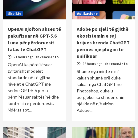
Shpikje
Aplikacione
OpenAI njofton akses të
Adobe po sjell të gjithë
pakufizuar në GPT-5.6
ekosistemin e saj
Luna për përdoruesit
krijues brenda ChatGPT
falas të ChatGPT
përmes një plugini të
unifikuar
21 hours ago
shkence.info
22 hours ago
shkence.info
OpenAI ka përditësuar
zyrtarisht modelet
Shumë nga miqtë e mi
standarde në të gjitha
kaluan shumë orë duke
nivelet e ChatGPT me
kaluar nga ChatGPT në
serinë GPT-5.6 për të
Photoshop, duke u
përmirësuar saktësinë dhe
përpjekur ta shndërronin
kontrollin e përdoruesit.
një ide në një vizion.
Ndërsa sot...
Adobe...