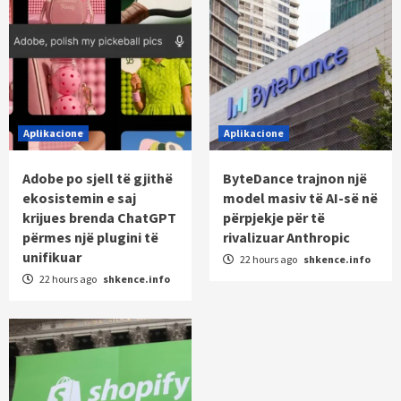
Aplikacione
Aplikacione
Adobe po sjell të gjithë
ByteDance trajnon një
ekosistemin e saj
model masiv të AI-së në
krijues brenda ChatGPT
përpjekje për të
përmes një plugini të
rivalizuar Anthropic
unifikuar
22 hours ago
shkence.info
22 hours ago
shkence.info