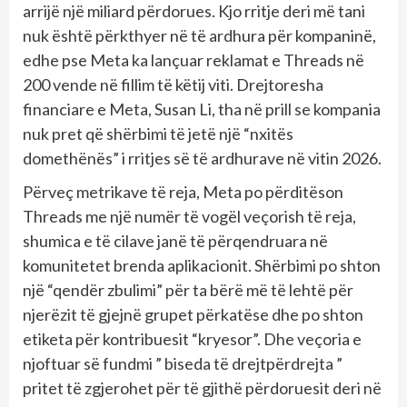
arrijë një miliard përdorues. Kjo rritje deri më tani
nuk është përkthyer në të ardhura për kompaninë,
edhe pse Meta ka lançuar reklamat e Threads në
200 vende në fillim të këtij viti. Drejtoresha
financiare e Meta, Susan Li, tha në prill se kompania
nuk pret që shërbimi të jetë një “nxitës
domethënës” i rritjes së të ardhurave në vitin 2026.
Përveç metrikave të reja, Meta po përditëson
Threads me një numër të vogël veçorish të reja,
shumica e të cilave janë të përqendruara në
komunitetet brenda aplikacionit. Shërbimi po shton
një “qendër zbulimi” për ta bërë më të lehtë për
njerëzit të gjejnë grupet përkatëse dhe po shton
etiketa për kontribuesit “kryesor”. Dhe veçoria e
njoftuar së fundmi ” biseda të drejtpërdrejta ”
pritet të zgjerohet për të gjithë përdoruesit deri në