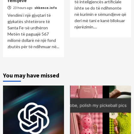
fëmijëve
të inteligjencës artificiale
23 hours ago
shkence.info
ishte se do të ndihmonte
në kurimin e sëmundjeve që
Vendimi i një gjyqtari të
deri më tani e kanë bllokuar
gjykatës shtetërore të
njerëzimin....
Santa Fe-së urdhëron
Metën të paguajë 567
milionë dollarë në një fond
zbutës për të ndihmuar në...
You may have missed