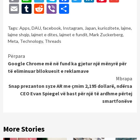
Link
Email
Tumblr
Reddit
Viber
Share
Tags:
Apps
,
DAU
,
facebook
,
Instagram
,
Japan
,
kuriozitete
,
lajme
,
lajme shqip
,
lajmet e dites
,
lajmet e fundit
,
Mark Zuckerberg
,
Meta
,
Technology
,
Threads
Continue
Përpara
Google Chrome më në fund ka gjetur një mënyrë për
Reading
të eliminuar bllokuesit e reklamave
Mbrapa
Snap prezanton syze AR me çmim 2,195 dollarë, ndërsa
CEO Evan Spiegel vë bast për një të ardhme përtej
smartfonëve
More Stories