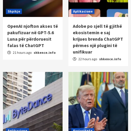
Shpikje
Aplikacione
OpenAI njofton akses të
Adobe po sjell të gjithë
pakufizuar në GPT-5.6
ekosistemin e saj
Luna për përdoruesit
krijues brenda ChatGPT
falas të ChatGPT
përmes një plugini të
unifikuar
21 hours ago
shkence.info
22 hours ago
shkence.info
Aplikacione
Kuriozitete