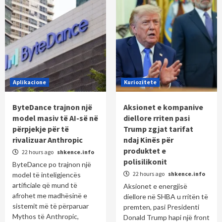
Aplikacione
Kuriozitete
ByteDance trajnon një
Aksionet e kompanive
model masiv të AI-së në
diellore rriten pasi
përpjekje për të
Trump zgjat tarifat
rivalizuar Anthropic
ndaj Kinës për
produktet e
22 hours ago
shkence.info
polisilikonit
ByteDance po trajnon një
22 hours ago
shkence.info
model të inteligjencës
artificiale që mund të
Aksionet e energjisë
afrohet me madhësinë e
diellore në SHBA u rritën të
sistemit më të përparuar
premten, pasi Presidenti
Mythos të Anthropic,
Donald Trump hapi një front