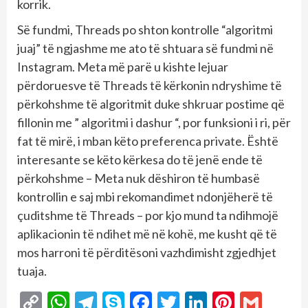
korrik.
Së fundmi, Threads po shton kontrolle “algoritmi
juaj” të ngjashme me ato të shtuara së fundmi në
Instagram. Meta më parë u kishte lejuar
përdoruesve të Threads të kërkonin ndryshime të
përkohshme të algoritmit duke shkruar postime që
fillonin me ” algoritmi i dashur “, por funksioni i ri, për
fat të mirë, i mban këto preferenca private. Është
interesante se këto kërkesa do të jenë ende të
përkohshme – Meta nuk dëshiron të humbasë
kontrollin e saj mbi rekomandimet ndonjëherë të
çuditshme të Threads – por kjo mund ta ndihmojë
aplikacionin të ndihet më në kohë, me kusht që të
mos harroni të përditësoni vazhdimisht zgjedhjet
tuaja.
Copy
WhatsApp
Telegram
Skype
Facebook
Twitter
LinkedIn
Pintere
Gmai