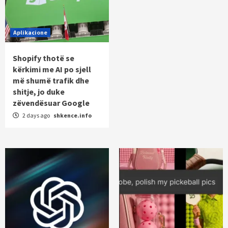
Aplikacione
Shopify thotë se
kërkimi me AI po sjell
më shumë trafik dhe
shitje, jo duke
zëvendësuar Google
2 days ago
shkence.info