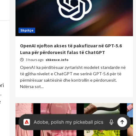
Shpikje
OpenAI njofton akses të pakufizuar në GPT-5.6
Luna për përdoruesit falas të ChatGPT
3 hours ago
shkence.info
OpenAI ka përditësuar zyrtarisht modelet standarde në
të gjitha nivelet e ChatGPT me serinë GPT-5.6 për të
përmirësuar saktësinë dhe kontrollin e përdoruesit.
ri
Ndërsa sot...
.
e