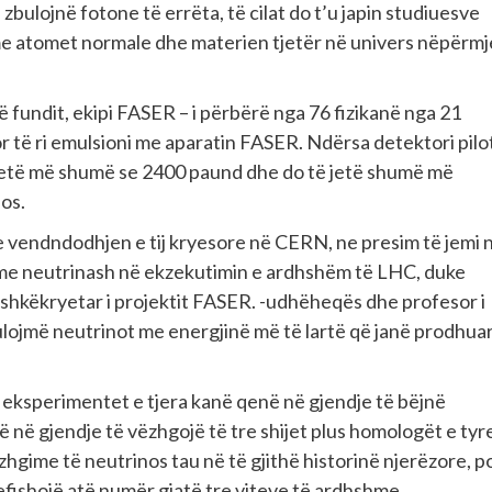
bulojnë fotone të errëta, të cilat do t’u japin studiuesve
 me atomet normale dhe materien tjetër në univers nëpërmj
 fundit, ekipi FASER – i përbërë nga 76 fizikanë nga 21
 të ri emulsioni me aparatin FASER. Ndërsa detektori pilo
jetë më shumë se 2400 paund dhe do të jetë shumë më
nos.
e vendndodhjen e tij kryesore në CERN, ne presim të jemi 
ime neutrinash në ekzekutimin e ardhshëm të LHC, duke
bashkëkryetar i projektit FASER. -udhëheqës dhe profesor i
bulojmë neutrinot me energjinë më të lartë që janë prodhua
 eksperimentet e tjera kanë qenë në gjendje të bëjnë
etë në gjendje të vëzhgojë të tre shijet plus homologët e tyr
hgime të neutrinos tau në të gjithë historinë njerëzore, p
 trefishojë atë numër gjatë tre viteve të ardhshme.