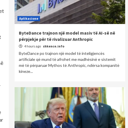
et
Aplikacione
ByteDance trajnon një model masiv të AI-së në
t
përpjekje për të rivalizuar Anthropic
4 hours ago
shkence.info
ByteDance po trajnon një model të inteligjencës
artificiale që mund të afrohet me madhësinë e sistemit
në
më të përparuar Mythos të Anthropic, ndërsa kompanitë
kineze...
r
e
or