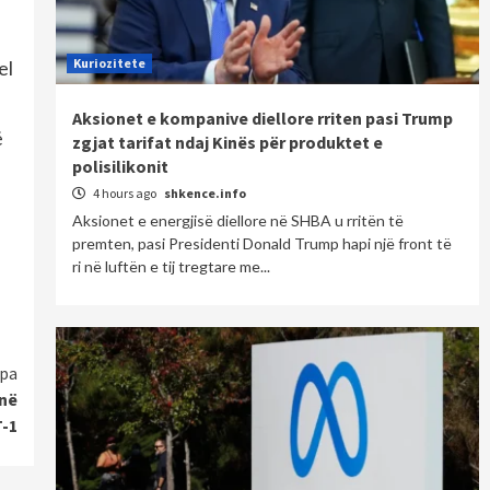
Kuriozitete
el
Aksionet e kompanive diellore rriten pasi Trump
ë
zgjat tarifat ndaj Kinës për produktet e
polisilikonit
4 hours ago
shkence.info
Aksionet e energjisë diellore në SHBA u rritën të
premten, pasi Presidenti Donald Trump hapi një front të
ri në luftën e tij tregtare me...
pa
 në
-1