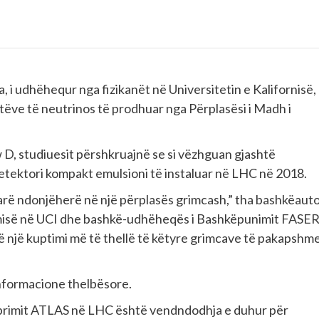
 i udhëhequr nga fizikanët në Universitetin e Kalifornisë,
atëve të neutrinos të prodhuar nga Përplasësi i Madh i
 D, studiuesit përshkruajnë se si vëzhguan gjashtë
 detektori kompakt emulsioni të instaluar në LHC në 2018.
parë ndonjëherë në një përplasës grimcash,” tha bashkëauto
nomisë në UCI dhe bashkë-udhëheqës i Bashkëpunimit FASER
 të një kuptimi më të thellë të këtyre grimcave të pakapshm
dy informacione thelbësore.
ërveprimit ATLAS në LHC është vendndodhja e duhur për