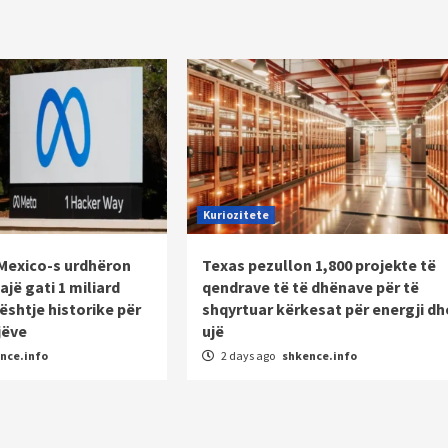
Kuriozitete
Mexico-s urdhëron
Texas pezullon 1,800 projekte të
jë gati 1 miliard
qendrave të të dhënave për të
çështje historike për
shqyrtuar kërkesat për energji dh
jëve
ujë
nce.info
2 days ago
shkence.info