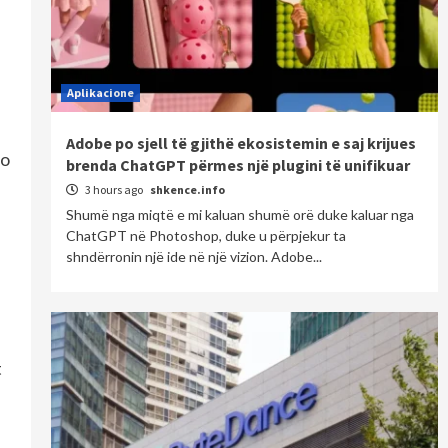
Aplikacione
Adobe po sjell të gjithë ekosistemin e saj krijues
no
brenda ChatGPT përmes një plugini të unifikuar
3 hours ago
shkence.info
Shumë nga miqtë e mi kaluan shumë orë duke kaluar nga
ChatGPT në Photoshop, duke u përpjekur ta
shndërronin një ide në një vizion. Adobe...
t