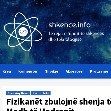
Skip
to
content
Kreu
Kompjuter
Shpikje
Aksesore
Programe
Breaking News
Kuriozitete
Fizikanët zbulojnë shenja t