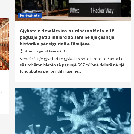
Kuriozitete
Gjykata e New Mexico-s urdhëron Meta-n të
paguajë gati 1 miliard dollarë në një çështje
historike për sigurinë e fëmijëve
4 hours ago
shkence.info
Vendimi i një gjyqtari të gjykatës shtetërore të Santa Fe-
së urdhëron Metën të paguajë 567 milionë dollarë në një
fond zbutës për të ndihmuar në...
e