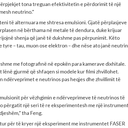
 përpjekjet tona treguan efektivitetin e përdorimit të një
imesh neutrino.”
teni të alternuara me shtresa emulsioni. Gjatë përplasjeve
rplasen në bërthama në metale të dendura, duke krijuar
rijojnë shenja që janë të dukshme pas përpunimit. Këto
 e tyre – tau, muon ose elektron – dhe nëse ato janë neutri
jashme me fotografinë në epokën para kamerave dixhitale.
t lënë gjurmë që shfaqen si modele kur filmi zhvillohet.
in ndërveprimet e neutrinos pas heqjes dhe zhvillimit të
ë emulsionit për vëzhgimin e ndërveprimeve të neutrinos të
o përgatit një seri të re eksperimentesh me një instrumen
djeshëm,” tha Feng.
atitur për të kryer një eksperiment me instrumentet FASER