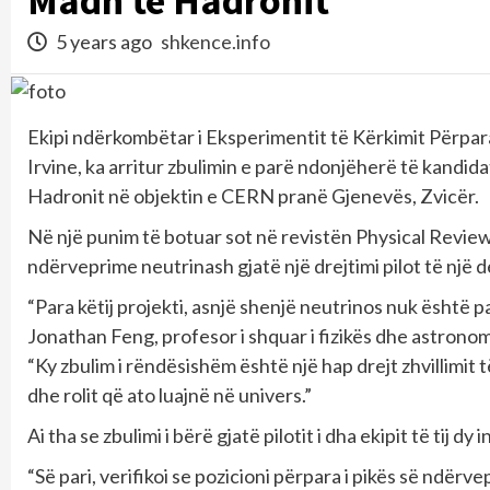
Madh të Hadronit
5 years ago
shkence.info
Ekipi ndërkombëtar i Eksperimentit të Kërkimit Përpara,
Irvine, ka arritur zbulimin e parë ndonjëherë të kandid
Hadronit në objektin e CERN pranë Gjenevës, Zvicër.
Në një punim të botuar sot në revistën Physical Review
ndërveprime neutrinash gjatë një drejtimi pilot të një
“Para këtij projekti, asnjë shenjë neutrinos nuk është 
Jonathan Feng, profesor i shquar i fizikës dhe astro
“Ky zbulim i rëndësishëm është një hap drejt zhvillimit
dhe rolit që ato luajnë në univers.”
Ai tha se zbulimi i bërë gjatë pilotit i dha ekipit të tij 
“Së pari, verifikoi se pozicioni përpara i pikës së nd