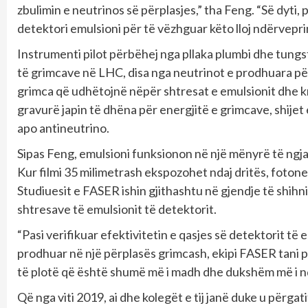
zbulimin e neutrinos së përplasjes,” tha Feng. “Së dyti,
detektori emulsioni për të vëzhguar këto lloj ndërvepr
Instrumenti pilot përbëhej nga pllaka plumbi dhe tungs
të grimcave në LHC, disa nga neutrinot e prodhuara pë
grimca që udhëtojnë nëpër shtresat e emulsionit dhe k
gravurë japin të dhëna për energjitë e grimcave, shijet
apo antineutrino.
Sipas Feng, emulsioni funksionon në një mënyrë të ng
Kur filmi 35 milimetrash ekspozohet ndaj dritës, fotone
Studiuesit e FASER ishin gjithashtu në gjendje të shihn
shtresave të emulsionit të detektorit.
“Pasi verifikuar efektivitetin e qasjes së detektorit t
prodhuar në një përplasës grimcash, ekipi FASER tani p
të plotë që është shumë më i madh dhe dukshëm më i n
Që nga viti 2019, ai dhe kolegët e tij janë duke u përg