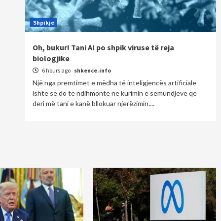
Shpikje
Oh, bukur! Tani AI po shpik viruse të reja
biologjike
6 hours ago
shkence.info
Një nga premtimet e mëdha të inteligjencës artificiale
ishte se do të ndihmonte në kurimin e sëmundjeve që
deri më tani e kanë bllokuar njerëzimin....