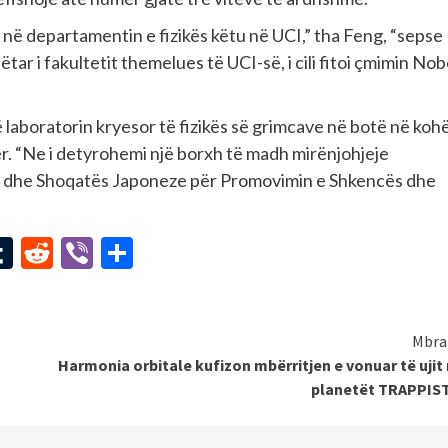
n në departamentin e fizikës këtu në UCI,” tha Feng, “sepse
r i fakultetit themelues të UCI-së, i cili fitoi çmimin Nob
 laboratorin kryesor të fizikës së grimcave në botë në koh
r. “Ne i detyrohemi një borxh të madh mirënjohjeje
si dhe Shoqatës Japoneze për Promovimin e Shkencës dhe
st
l
mail
Tumblr
Reddit
Viber
Share
Mbra
Harmonia orbitale kufizon mbërritjen e vonuar të ujit
planetët TRAPPIST