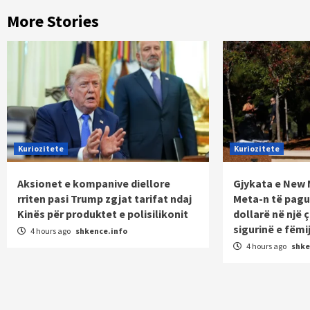
More Stories
Kuriozitete
Kuriozitete
Aksionet e kompanive diellore
Gjykata e New 
rriten pasi Trump zgjat tarifat ndaj
Meta-n të pagua
Kinës për produktet e polisilikonit
dollarë në një 
sigurinë e fëmi
4 hours ago
shkence.info
4 hours ago
shke