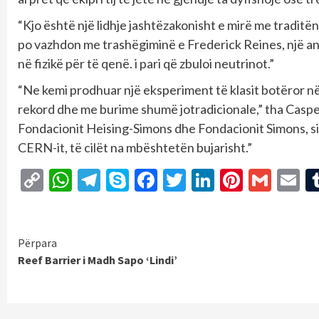
“Kjo është një lidhje jashtëzakonisht e mirë me traditë
po vazhdon me trashëgiminë e Frederick Reines, një anëta
në fizikë për të qenë. i pari që zbuloi neutrinot.”
“Ne kemi prodhuar një eksperiment të klasit botëror në
rekord dhe me burime shumë jotradicionale,” tha Caspe
Fondacionit Heising-Simons dhe Fondacionit Simons, 
CERN-it, të cilët na mbështetën bujarisht.”
Copy
WhatsApp
Telegram
Skype
Facebook
Twitter
LinkedIn
Pintere
Gmai
E
Link
Continue
Përpara
Reef Barrier i Madh Sapo ‘Lindi’
Reading