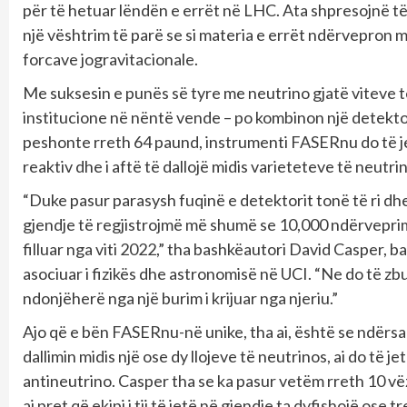
për të hetuar lëndën e errët në LHC. Ata shpresojnë të z
një vështrim të parë se si materia e errët ndërvepron
forcave jogravitacionale.
Me suksesin e punës së tyre me neutrino gjatë viteve të
institucione në nëntë vende – po kombinon një detektor
peshonte rreth 64 paund, instrumenti FASERnu do të 
reaktiv dhe i aftë të dallojë midis varieteteve të neutri
“Duke pasur parasysh fuqinë e detektorit tonë të ri dh
gjendje të regjistrojmë më shumë se 10,000 ndërvepr
filluar nga viti 2022,” tha bashkëautori David Casper, 
asociuar i fizikës dhe astronomisë në UCI. “Ne do të z
ndonjëherë nga një burim i krijuar nga njeriu.”
Ajo që e bën FASERnu-në unike, tha ai, është se ndërsa
dallimin midis një ose dy llojeve të neutrinos, ai do të j
antineutrino. Casper tha se ka pasur vetëm rreth 10 vëz
ai pret që ekipi i tij të jetë në gjendje ta dyfishojë ose