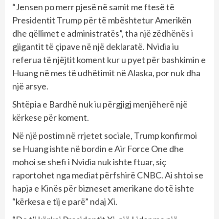
“Jensen po merr pjesë në samit me ftesë të
Presidentit Trump për të mbështetur Amerikën
dhe qëllimet e administratës”, tha një zëdhënës i
gjigantit të çipave në një deklaratë. Nvidia iu
referua të njëjtit koment kur u pyet për bashkimin e
Huang në mes të udhëtimit në Alaska, por nuk dha
një arsye.
Shtëpia e Bardhë nuk iu përgjigj menjëherë një
kërkese për koment.
Në një postim në rrjetet sociale, Trump konfirmoi
se Huang ishte në bordin e Air Force One dhe
mohoi se shefi i Nvidia nuk ishte ftuar, siç
raportohet nga mediat përfshirë CNBC. Ai shtoi se
hapja e Kinës për bizneset amerikane do të ishte
“kërkesa e tij e parë” ndaj Xi.