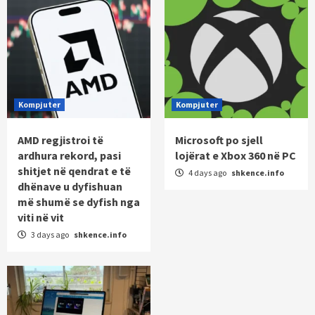
Kompjuter
Kompjuter
AMD regjistroi të
Microsoft po sjell
ardhura rekord, pasi
lojërat e Xbox 360 në PC
shitjet në qendrat e të
4 days ago
shkence.info
dhënave u dyfishuan
më shumë se dyfish nga
viti në vit
3 days ago
shkence.info