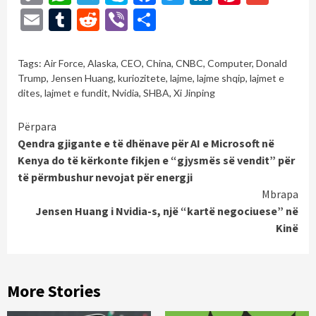
Link
Email
Tumblr
Reddit
Viber
Share
Tags:
Air Force
,
Alaska
,
CEO
,
China
,
CNBC
,
Computer
,
Donald
Trump
,
Jensen Huang
,
kuriozitete
,
lajme
,
lajme shqip
,
lajmet e
dites
,
lajmet e fundit
,
Nvidia
,
SHBA
,
Xi Jinping
Continue
Përpara
Qendra gjigante e të dhënave për AI e Microsoft në
Reading
Kenya do të kërkonte fikjen e “gjysmës së vendit” për
të përmbushur nevojat për energji
Mbrapa
Jensen Huang i Nvidia-s, një “kartë negociuese” në
Kinë
More Stories