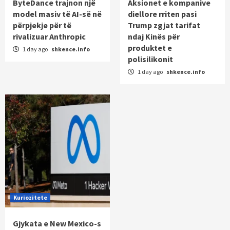
ByteDance trajnon një
Aksionet e kompanive
model masiv të AI-së në
diellore rriten pasi
përpjekje për të
Trump zgjat tarifat
rivalizuar Anthropic
ndaj Kinës për
produktet e
1 day ago
shkence.info
polisilikonit
1 day ago
shkence.info
Kuriozitete
Gjykata e New Mexico-s