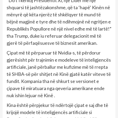
“Do t’i kërkoj Presidentit Xi, një Lider me një
shquarsi të jashtëzakonshme, që ta ‘hapë’ Kinën në
mënyrë që këta njerëz të shkëlqyer të mund të
bëjnë magjinë e tyre dhe të ndihmojnë në ngritjen e
Republikës Popullore në një nivel edhe më të lartë!”
tha Trump, duke iu referuar delegacionit më të
gjerë të përfaqësuesve të biznesit amerikan.
Çipat më të përparuar të Nvidia-s, të përdorur
gjerësisht për trajnimin e modeleve të inteligjencës
artificiale, janë përballur me kufizime më të rrepta
të SHBA-së për shitjet në Kinë gjatë katër viteve të
fundit. Kompania tha në shkurt se versionet e
çipave të miratuara nga qeveria amerikane ende
nuk ishin lejuar në Kinë .
Kina është përpjekur të ndërtojë çipat e saj dhe të
krijojë modele të inteligjencës artificiale si