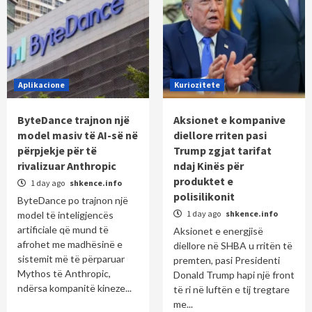
Aplikacione
Kuriozitete
ByteDance trajnon një
Aksionet e kompanive
model masiv të AI-së në
diellore rriten pasi
përpjekje për të
Trump zgjat tarifat
rivalizuar Anthropic
ndaj Kinës për
produktet e
1 day ago
shkence.info
polisilikonit
ByteDance po trajnon një
1 day ago
shkence.info
model të inteligjencës
artificiale që mund të
Aksionet e energjisë
afrohet me madhësinë e
diellore në SHBA u rritën të
sistemit më të përparuar
premten, pasi Presidenti
Mythos të Anthropic,
Donald Trump hapi një front
ndërsa kompanitë kineze...
të ri në luftën e tij tregtare
me...