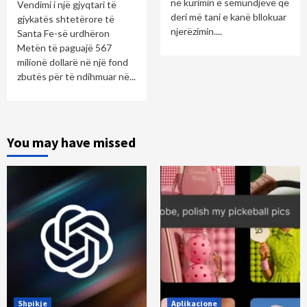
në kurimin e sëmundjeve që
Vendimi i një gjyqtari të
deri më tani e kanë bllokuar
gjykatës shtetërore të
njerëzimin....
Santa Fe-së urdhëron
Metën të paguajë 567
milionë dollarë në një fond
zbutës për të ndihmuar në...
You may have missed
Shpikje
Aplikacione