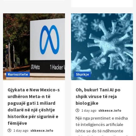
Kuriozitete
Shpikje
Gjykata e New Mexico-s
Oh, bukur! Tani AI po
urdhëron Meta-n të
shpik viruse të reja
paguajë gati 1 miliard
biologjike
dollarë në një çështje
1 day ago
shkence.info
historike për sigurinë e
Një nga premtimet e mëdha
fëmijëve
të inteligjencës artificiale
1 day ago
shkence.info
ishte se do të ndihmonte