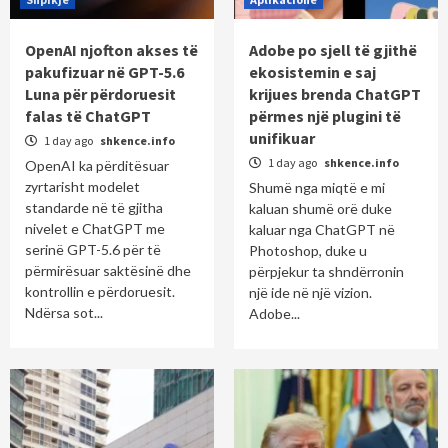
OpenAI njofton akses të
Adobe po sjell të gjithë
pakufizuar në GPT-5.6
ekosistemin e saj
Luna për përdoruesit
krijues brenda ChatGPT
falas të ChatGPT
përmes një plugini të
unifikuar
1 day ago
shkence.info
1 day ago
shkence.info
OpenAI ka përditësuar
zyrtarisht modelet
Shumë nga miqtë e mi
standarde në të gjitha
kaluan shumë orë duke
nivelet e ChatGPT me
kaluar nga ChatGPT në
serinë GPT-5.6 për të
Photoshop, duke u
përmirësuar saktësinë dhe
përpjekur ta shndërronin
kontrollin e përdoruesit.
një ide në një vizion.
Ndërsa sot...
Adobe...