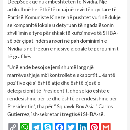
DeepSeek që nuk mbështeten te Nvidia. Një
artikull më herët këtë muaj në revistën zyrtare të
Partisë Komuniste Kineze në pushtet vuri në dukje
se kompanitë lokale u detyruan të ngadalësonin
zhvillimin e tyre për shkak të kufizimeve të SHBA-
së për çipat, ndërsa nxori në pah dominimin e
Nvidia-s në tregun e njësive globale të përpunimit
të grafikës.
“Unë ende besoj se jemi shumë larg një
marrëveshjeje mbi kontrollet e eksportit… është
pozitive që ai është atje dhe është pjesë e
delegacionit të Presidentit, dhe se kjo është e
rëndësishme për të dhe është e rëndësishme për
Presidentin”, tha për “ Squawk Box Asia ” Carlos
Gutierrez, ish-sekretar i tregtisë i SHBA-së.
Copy
WhatsApp
Telegram
Skype
Facebook
Twitter
LinkedIn
Pintere
Gmai