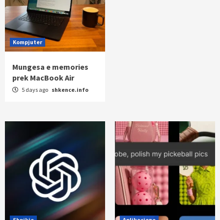
Kompjuter
Mungesa e memories
prek MacBook Air
5 days ago
shkence.info
Shpikje
Aplikacione