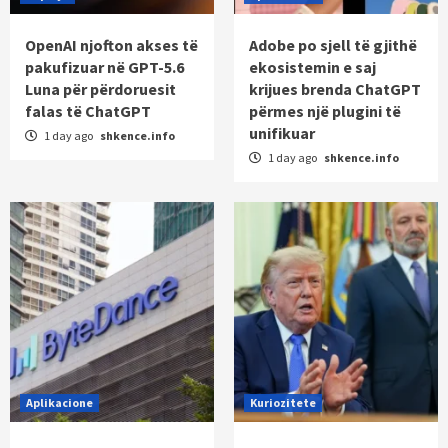
OpenAI njofton akses të
Adobe po sjell të gjithë
pakufizuar në GPT-5.6
ekosistemin e saj
Luna për përdoruesit
krijues brenda ChatGPT
falas të ChatGPT
përmes një plugini të
unifikuar
1 day ago
shkence.info
1 day ago
shkence.info
Aplikacione
Kuriozitete