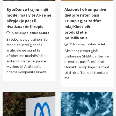
ByteDance trajnon një
Aksionet e kompanive
model masiv të AI-së në
diellore rriten pasi
përpjekje për të
Trump zgjat tarifat
rivalizuar Anthropic
ndaj Kinës për
produktet e
22 hours ago
shkence.info
polisilikonit
ByteDance po trajnon një
23 hours ago
shkence.info
model të inteligjencës
artificiale që mund të
Aksionet e energjisë
afrohet me madhësinë e
diellore në SHBA u rritën të
sistemit më të përparuar
premten, pasi Presidenti
Mythos të Anthropic,
Donald Trump hapi një front
ndërsa kompanitë kineze...
të ri në luftën e tij tregtare
me...