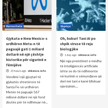
Kuriozitete
Shpikje
Gjykata e New Mexico-s
Oh, bukur! Tani AI po
urdhëron Meta-n të
shpik viruse të reja
paguajë gati 1 miliard
biologjike
dollarë në një çështje
1 day ago
shkence.info
historike për sigurinë e
Një nga premtimet e mëdha
fëmijëve
të inteligjencës artificiale
23 hours ago
shkence.info
ishte se do të ndihmonte
në kurimin e sëmundjeve që
Vendimi i një gjyqtari të
deri më tani e kanë bllokuar
gjykatës shtetërore të
njerëzimin....
Santa Fe-së urdhëron
Metën të paguajë 567
milionë dollarë në një fond
zbutës për të ndihmuar në...