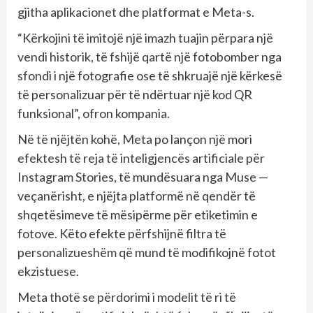
gjitha aplikacionet dhe platformat e Meta-s.
“Kërkojini të imitojë një imazh tuajin përpara një
vendi historik, të fshijë qartë një fotobomber nga
sfondi i një fotografie ose të shkruajë një kërkesë
të personalizuar për të ndërtuar një kod QR
funksional”, ofron kompania.
Në të njëjtën kohë, Meta po lançon një mori
efektesh të reja të inteligjencës artificiale për
Instagram Stories, të mundësuara nga Muse —
veçanërisht, e njëjta platformë në qendër të
shqetësimeve të mësipërme për etiketimin e
fotove. Këto efekte përfshijnë filtra të
personalizueshëm që mund të modifikojnë fotot
ekzistuese.
Meta thotë se përdorimi i modelit të ri të