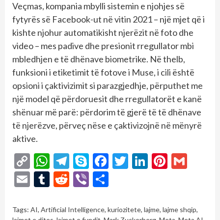
Veçmas, kompania mbylli sistemin e njohjes së
fytyrës së Facebook-ut në vitin 2021 – një mjet që i
kishte njohur automatikisht njerëzit në foto dhe
video – mes padive dhe presionit rregullator mbi
mbledhjen e të dhënave biometrike. Në thelb,
funksioni i etiketimit të fotove i Muse, i cili është
opsioni i çaktivizimit si parazgjedhje, përputhet me
një model që përdoruesit dhe rregullatorët e kanë
shënuar më parë: përdorim të gjerë të të dhënave
të njerëzve, përveç nëse e çaktivizojnë në mënyrë
aktive.
Copy
WhatsApp
Telegram
Skype
Facebook
Twitter
LinkedIn
Pintere
Gmai
Link
Email
Tumblr
Reddit
Viber
Share
Tags:
AI
,
Artificial Intelligence
,
kuriozitete
,
lajme
,
lajme shqip
,
lajmet e dites
,
lajmet e fundit
,
Mark Zuckerberg
,
Meta
,
Meta AI
,