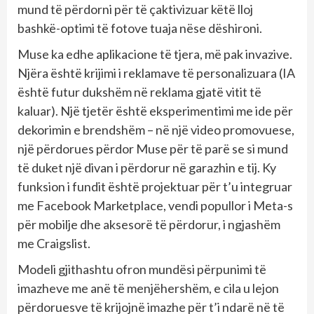
mund të përdorni për të çaktivizuar këtë lloj
bashkë-optimi të fotove tuaja nëse dëshironi.
Muse ka edhe aplikacione të tjera, më pak invazive.
Njëra është krijimi i reklamave të personalizuara (IA
është futur dukshëm në reklama gjatë vitit të
kaluar). Një tjetër është eksperimentimi me ide për
dekorimin e brendshëm – në një video promovuese,
një përdorues përdor Muse për të parë se si mund
të duket një divan i përdorur në garazhin e tij. Ky
funksion i fundit është projektuar për t’u integruar
me Facebook Marketplace, vendi popullor i Meta-s
për mobilje dhe aksesorë të përdorur, i ngjashëm
me Craigslist.
Modeli gjithashtu ofron mundësi përpunimi të
imazheve me anë të menjëhershëm, e cila u lejon
përdoruesve të krijojnë imazhe për t’i ndarë në të