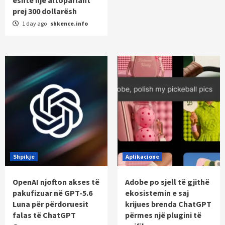
prej 300 dollarësh
1 day ago
shkence.info
Shpikje
Aplikacione
OpenAI njofton akses të
Adobe po sjell të gjithë
pakufizuar në GPT-5.6
ekosistemin e saj
Luna për përdoruesit
krijues brenda ChatGPT
falas të ChatGPT
përmes një plugini të