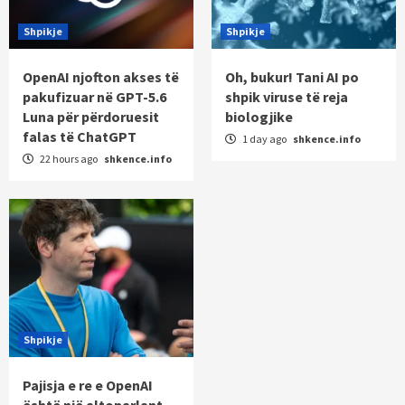
Shpikje
Shpikje
OpenAI njofton akses të
Oh, bukur! Tani AI po
pakufizuar në GPT-5.6
shpik viruse të reja
Luna për përdoruesit
biologjike
falas të ChatGPT
1 day ago
shkence.info
22 hours ago
shkence.info
Shpikje
Pajisja e re e OpenAI
është një altoparlant