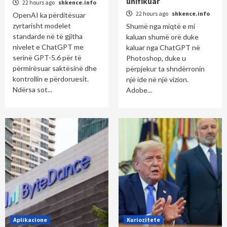
unifikuar
22 hours ago
shkence.info
22 hours ago
shkence.info
OpenAI ka përditësuar
zyrtarisht modelet
Shumë nga miqtë e mi
standarde në të gjitha
kaluan shumë orë duke
nivelet e ChatGPT me
kaluar nga ChatGPT në
serinë GPT-5.6 për të
Photoshop, duke u
përmirësuar saktësinë dhe
përpjekur ta shndërronin
kontrollin e përdoruesit.
një ide në një vizion.
Ndërsa sot...
Adobe...
Aplikacione
Kuriozitete