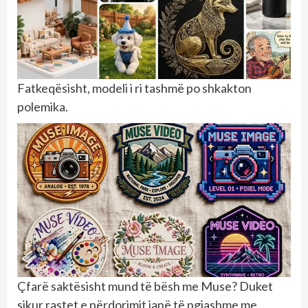
Fatkeqësisht, modeli i ri tashmë po shkakton
polemika.
Çfarë saktësisht mund të bësh me Muse? Duket
sikur rastet e përdorimit janë të ngjashme me