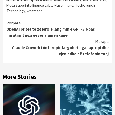
Meta Superintelligence Labs
,
Muse Image
,
TechCrunch
,
Technology
,
whatsapp
Continue
Përpara
OpenAI pritet të zgjerojë lançimin e GPT-5.6 pas
Reading
miratimit nga qeveria amerikane
Mbrapa
Claude Cowork i Anthropic largohet nga laptopi dhe
vjen edhe në telefonin tuaj
More Stories