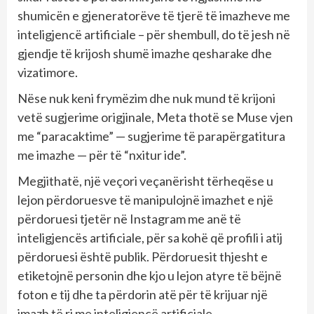
shumicën e gjeneratorëve të tjerë të imazheve me
inteligjencë artificiale – për shembull, do të jesh në
gjendje të krijosh shumë imazhe qesharake dhe
vizatimore.
Nëse nuk keni frymëzim dhe nuk mund të krijoni
vetë sugjerime origjinale, Meta thotë se Muse vjen
me “paracaktime” — sugjerime të parapërgatitura
me imazhe — për të “nxitur ide”.
Megjithatë, një veçori veçanërisht tërheqëse u
lejon përdoruesve të manipulojnë imazhet e një
përdoruesi tjetër në Instagram me anë të
inteligjencës artificiale, për sa kohë që profili i atij
përdoruesi është publik. Përdoruesit thjesht e
etiketojnë personin dhe kjo u lejon atyre të bëjnë
foton e tij dhe ta përdorin atë për të krijuar një
imazh të ri me inteligjencë artificiale.