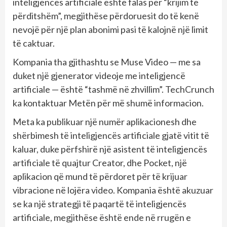
inteligjencës artificiale është falas për “krijim të
përditshëm”, megjithëse përdoruesit do të kenë
nevojë për një plan abonimi pasi të kalojnë një limit
të caktuar.
Kompania tha gjithashtu se Muse Video — me sa
duket një gjenerator videoje me inteligjencë
artificiale — është “tashmë në zhvillim”. TechCrunch
ka kontaktuar Metën për më shumë informacion.
Meta ka publikuar një numër aplikacionesh dhe
shërbimesh të inteligjencës artificiale gjatë vitit të
kaluar, duke përfshirë një asistent të inteligjencës
artificiale të quajtur Creator, dhe Pocket, një
aplikacion që mund të përdoret për të krijuar
vibracione në lojëra video. Kompania është akuzuar
se ka një strategji të paqartë të inteligjencës
artificiale, megjithëse është ende në rrugën e