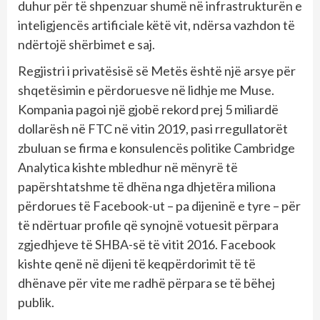
duhur për të shpenzuar shumë në infrastrukturën e
inteligjencës artificiale këtë vit, ndërsa vazhdon të
ndërtojë shërbimet e saj.
Regjistri i privatësisë së Metës është një arsye për
shqetësimin e përdoruesve në lidhje me Muse.
Kompania pagoi një gjobë rekord prej 5 miliardë
dollarësh në FTC në vitin 2019, pasi rregullatorët
zbuluan se firma e konsulencës politike Cambridge
Analytica kishte mbledhur në mënyrë të
papërshtatshme të dhëna nga dhjetëra miliona
përdorues të Facebook-ut – pa dijeninë e tyre – për
të ndërtuar profile që synojnë votuesit përpara
zgjedhjeve të SHBA-së të vitit 2016. Facebook
kishte qenë në dijeni të keqpërdorimit të të
dhënave për vite me radhë përpara se të bëhej
publik.