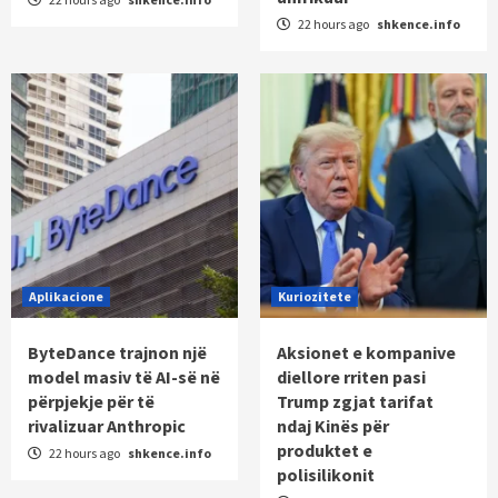
22 hours ago
shkence.info
Aplikacione
Kuriozitete
ByteDance trajnon një
Aksionet e kompanive
model masiv të AI-së në
diellore rriten pasi
përpjekje për të
Trump zgjat tarifat
rivalizuar Anthropic
ndaj Kinës për
produktet e
22 hours ago
shkence.info
polisilikonit