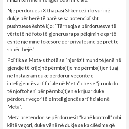
Një përdorues i X tha pasi Shkence.info vuri në
dukje për herë të parë se sa potencialisht
pushtuese është kjo: “Tërheqja e përdoruesve të
vërtetë në foto të gjeneruara pa pëlqimin e qartë
është një minë tokësore për privatësinë që pret të
shpërthejë.”
Politika e Meta-s thotë se “njerëzit mund të jenë në
gjendje të krijojnë përmbajtje me përmbajtjen tuaj
në Instagram duke përdorur veçoritë e
inteligjencës artificiale në Meta” dhe se “ju nuk do
të njoftoheni për përmbajtjen e krijuar duke
përdorur veçoritë e inteligjencës artificiale në
Meta”.
Meta pretendon se përdoruesit “kanë kontroll” mbi
këtë veçori, duke vënë në dukje se ka cilësime që