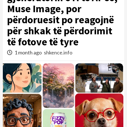
Muse Image, por
përdoruesit po reagojnë
për shkak të përdorimit
të fotove të tyre
1 month ago
shkence.info