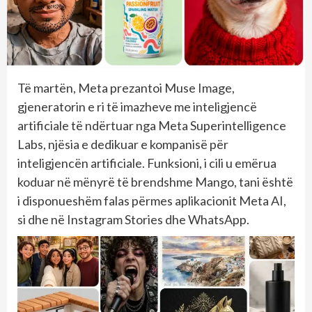
Të martën, Meta prezantoi Muse Image,
gjeneratorin e ri të imazheve me inteligjencë
artificiale të ndërtuar nga Meta Superintelligence
Labs, njësia e dedikuar e kompanisë për
inteligjencën artificiale. Funksioni, i cili u emërua
koduar në mënyrë të brendshme Mango, tani është
i disponueshëm falas përmes aplikacionit Meta AI,
si dhe në Instagram Stories dhe WhatsApp.