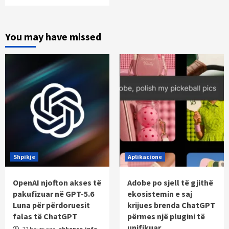
You may have missed
Shpikje
Aplikacione
OpenAI njofton akses të
Adobe po sjell të gjithë
pakufizuar në GPT-5.6
ekosistemin e saj
Luna për përdoruesit
krijues brenda ChatGPT
falas të ChatGPT
përmes një plugini të
unifikuar
22 hours ago
shkence.info