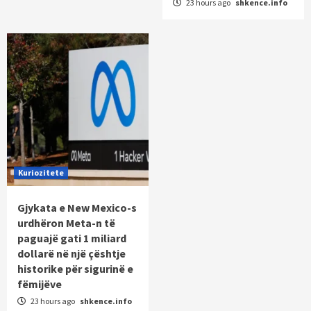
23 hours ago
shkence.info
Kuriozitete
Gjykata e New Mexico-s
urdhëron Meta-n të
paguajë gati 1 miliard
dollarë në një çështje
historike për sigurinë e
fëmijëve
23 hours ago
shkence.info