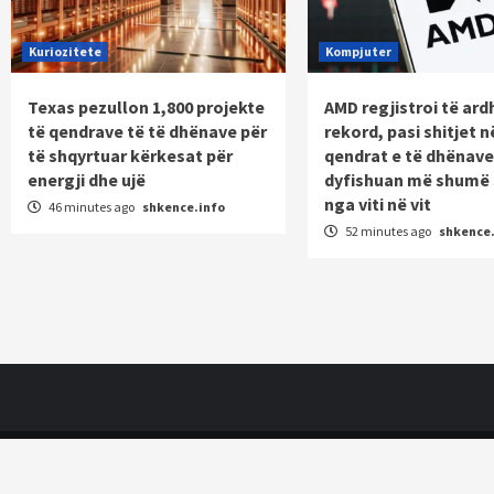
Kuriozitete
Kompjuter
Texas pezullon 1,800 projekte
AMD regjistroi të ard
të qendrave të të dhënave për
rekord, pasi shitjet n
të shqyrtuar kërkesat për
qendrat e të dhënave
energji dhe ujë
dyfishuan më shumë 
nga viti në vit
46 minutes ago
shkence.info
52 minutes ago
shkence.