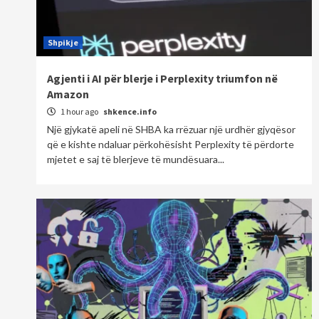
Shpikje
Agjenti i AI për blerje i Perplexity triumfon në
Amazon
1 hour ago
shkence.info
Një gjykatë apeli në SHBA ka rrëzuar një urdhër gjyqësor
që e kishte ndaluar përkohësisht Perplexity të përdorte
mjetet e saj të blerjeve të mundësuara...