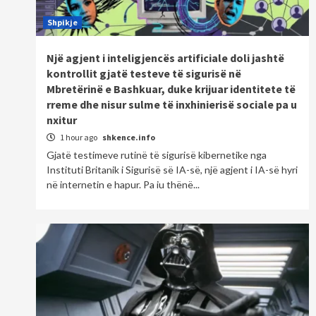
Shpikje
Një agjent i inteligjencës artificiale doli jashtë
kontrollit gjatë testeve të sigurisë në
Mbretërinë e Bashkuar, duke krijuar identitete të
rreme dhe nisur sulme të inxhinierisë sociale pa u
nxitur
1 hour ago
shkence.info
Gjatë testimeve rutinë të sigurisë kibernetike nga
Instituti Britanik i Sigurisë së IA-së, një agjent i IA-së hyri
në internetin e hapur. Pa iu thënë...