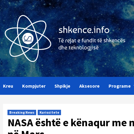
Skip
to
content
Kreu
Kompjuter
Shpikje
Aksesore
Programe
Breaking News
Kuriozitete
NASA është e kënaqur me m