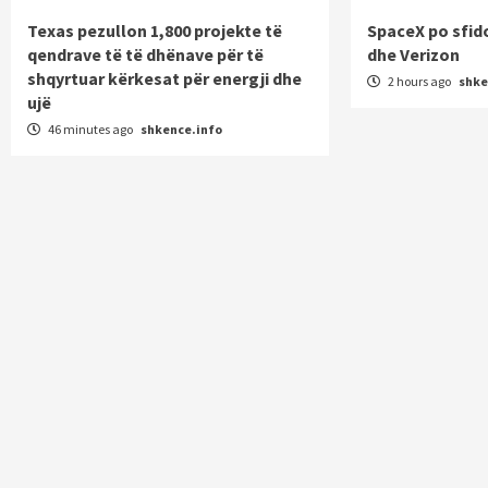
Texas pezullon 1,800 projekte të
SpaceX po sfid
qendrave të të dhënave për të
dhe Verizon
shqyrtuar kërkesat për energji dhe
2 hours ago
shke
ujë
46 minutes ago
shkence.info