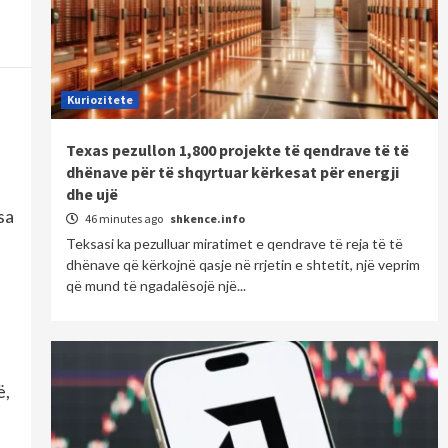
Kuriozitete
Texas pezullon 1,800 projekte të qendrave të të
dhënave për të shqyrtuar kërkesat për energji
dhe ujë
sa
46 minutes ago
shkence.info
Teksasi ka pezulluar miratimet e qendrave të reja të të
dhënave që kërkojnë qasje në rrjetin e shtetit, një veprim
që mund të ngadalësojë një...
ë,