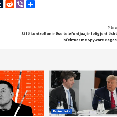
st
l
mail
Tumblr
Reddit
Viber
Share
Mbra
Si të kontrolloni nëse telefoni juaj inteligjent ësht
infektuar me Spyware Pegas
Kuriozitete