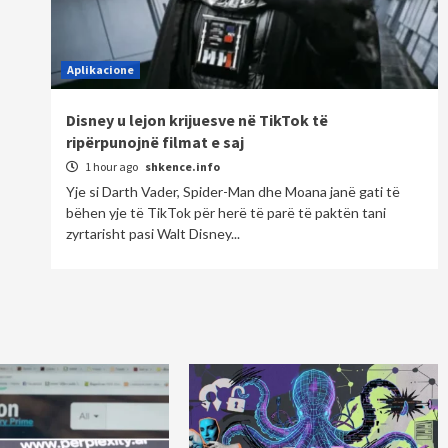
Aplikacione
Disney u lejon krijuesve në TikTok të
ripërpunojnë filmat e saj
1 hour ago
shkence.info
Yje si Darth Vader, Spider-Man dhe Moana janë gati të
bëhen yje të TikTok për herë të parë të paktën tani
zyrtarisht pasi Walt Disney...