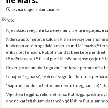
në Mars.
5 years ago
shkence.info
Një sukses i veçantë ka qenë mënyra e tij e ngasjes, e cil
Ndërsa automjetet e kaluara kishin nevojë për shumë dr
lundronin vetëm ngadalë, roveri mund të imazhojë terr
efikasitet të madh. Roboti mund ta bëjë këtë për dre
të ndërlikuara, të tilla si gurë të mëdhenj ose çarje në t
Roveri po ndihmohet nga zbulimi i kryer përmes mini-hel
I quajtur “zgjuarsi”, ky dron i vogël ka fluturuar përpa
“Sapo përfunduam fluturimin nëntë (të zgjuarsisë)”, th
“Ajo theu të gjitha rekordet tona. Kohëzgjatja ishte dy
dhe ne katërfishuam distancën që kishim fluturuar ndo