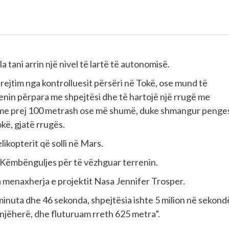
a tani arrin një nivel të lartë të autonomisë.
ejtim nga kontrolluesit përsëri në Tokë, ose mund të
enin përpara me shpejtësi dhe të hartojë një rrugë me
jtime prej 100 metrash ose më shumë, duke shmangur penge
okë, gjatë rrugës.
ikopterit që solli në Mars.
ra Këmbënguljes për të vëzhguar terrenin.
a menaxherja e projektit Nasa Jennifer Trosper.
 minuta dhe 46 sekonda, shpejtësia ishte 5 milion në sekond
njëherë, dhe fluturuam rreth 625 metra”.