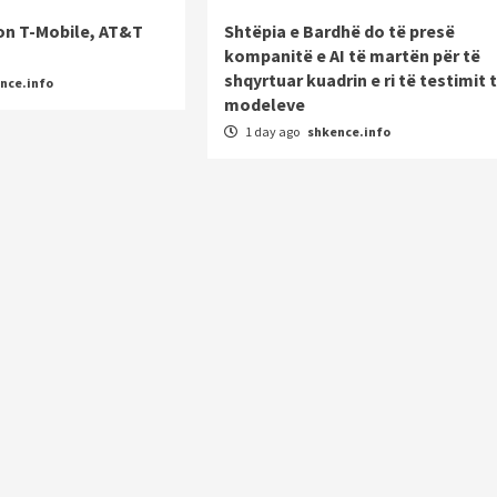
on T-Mobile, AT&T
Shtëpia e Bardhë do të presë
kompanitë e AI të martën për të
shqyrtuar kuadrin e ri të testimit 
nce.info
modeleve
1 day ago
shkence.info