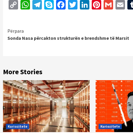
Copy
WhatsApp
Telegram
Skype
Facebook
Twitter
LinkedIn
Pintere
Gmai
E
Link
Continue
Përpara
Sonda Nasa përcakton strukturën e brendshme të Marsit
Reading
More Stories
Kuriozitete
Kuriozitete