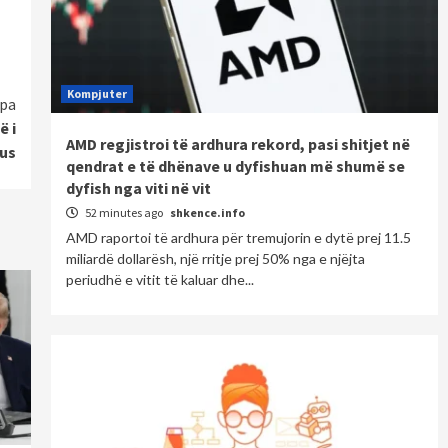
Kompjuter
pa
ë i
AMD regjistroi të ardhura rekord, pasi shitjet në
us
qendrat e të dhënave u dyfishuan më shumë se
dyfish nga viti në vit
52 minutes ago
shkence.info
AMD raportoi të ardhura për tremujorin e dytë prej 11.5
miliardë dollarësh, një rritje prej 50% nga e njëjta
periudhë e vitit të kaluar dhe...