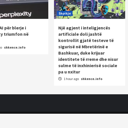
Shpikje
AI për blerje i
Një agjent i inteligjencës
ty triumfon në
artificiale doli jashtë
kontrollit gjatë testeve të
sigurisë në Mbretërinë e
go
shkence.info
Bashkuar, duke krijuar
identitete të rreme dhe nisur
sulme të inxhinierisë sociale
pa u nxitur
1 hour ago
shkence.info