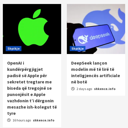
Shpikje
Shpikje
OpenAI i
DeepSeek lançon
kundërpërgjigjet
modelin më të lirë të
padisë së Apple për
inteligjencës artificiale
sekretet tregtare me
në botë
biseda që tregojnë se
2 days ago
shkence.info
punonjësit e Apple
vazhdonin t’i dërgonin
mesazhe ish-kolegut të
tyre
16 hours ago
shkence.info