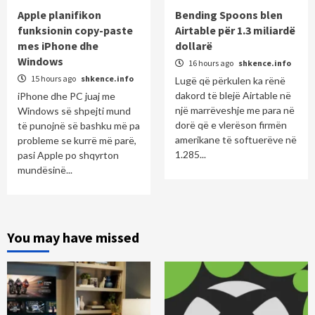
Apple planifikon
Bending Spoons blen
funksionin copy-paste
Airtable për 1.3 miliardë
mes iPhone dhe
dollarë
Windows
16 hours ago
shkence.info
15 hours ago
shkence.info
Lugë që përkulen ka rënë
dakord të blejë Airtable në
iPhone dhe PC juaj me
një marrëveshje me para në
Windows së shpejti mund
dorë që e vlerëson firmën
të punojnë së bashku më pa
amerikane të softuerëve në
probleme se kurrë më parë,
1.285...
pasi Apple po shqyrton
mundësinë...
You may have missed