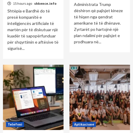
15 hours ago
shkence.info
Administrata Trump
dëshiron që pajisjet kineze
Shtëpia e Bardhë do të
të hiqen nga qendrat
presë kompanitë e
amerikane të të dhënave.
inteligjencës artificiale të
Zyrtarët po hartojnë një
martën për të diskutuar një
plan ndalimi për pajisjet e
kuadër të sapopërfunduar
prodhuara në...
për shqyrtimin e aftësive të
sigurisë...
Telefoni
Aplikacione