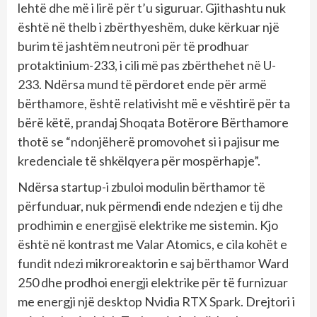
lehtë dhe më i lirë për t’u siguruar. Gjithashtu nuk
është në thelb i zbërthyeshëm, duke kërkuar një
burim të jashtëm neutroni për të prodhuar
protaktinium-233, i cili më pas zbërthehet në U-
233. Ndërsa mund të përdoret ende për armë
bërthamore, është relativisht më e vështirë për ta
bërë këtë, prandaj Shoqata Botërore Bërthamore
thotë se “ndonjëherë promovohet si i pajisur me
kredenciale të shkëlqyera për mospërhapje”.
Ndërsa startup-i zbuloi modulin bërthamor të
përfunduar, nuk përmendi ende ndezjen e tij dhe
prodhimin e energjisë elektrike me sistemin. Kjo
është në kontrast me Valar Atomics, e cila kohët e
fundit ndezi mikroreaktorin e saj bërthamor Ward
250 dhe prodhoi energji elektrike për të furnizuar
me energji një desktop Nvidia RTX Spark. Drejtori i