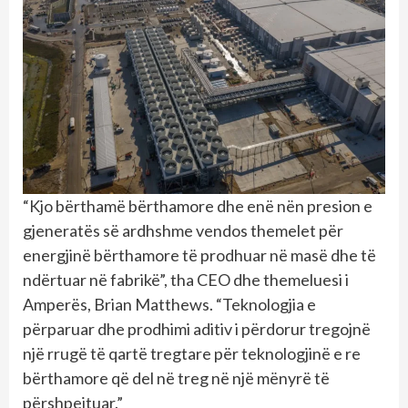
“Kjo bërthamë bërthamore dhe enë nën presion e
gjeneratës së ardhshme vendos themelet për
energjinë bërthamore të prodhuar në masë dhe të
ndërtuar në fabrikë”, tha CEO dhe themeluesi i
Amperës, Brian Matthews. “Teknologjia e
përparuar dhe prodhimi aditiv i përdorur tregojnë
një rrugë të qartë tregtare për teknologjinë e re
bërthamore që del në treg në një mënyrë të
përshpejtuar.”