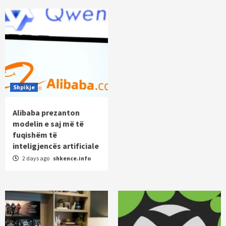
Shpikje
Alibaba prezanton
modelin e saj më të
fuqishëm të
inteligjencës artificiale
2 days ago
shkence.info