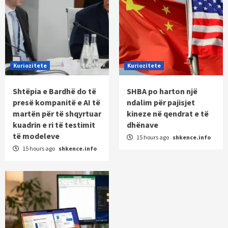
Kuriozitete
Kuriozitete
Shtëpia e Bardhë do të
SHBA po harton një
presë kompanitë e AI të
ndalim për pajisjet
martën për të shqyrtuar
kineze në qendrat e të
kuadrin e ri të testimit
dhënave
të modeleve
15 hours ago
shkence.info
15 hours ago
shkence.info