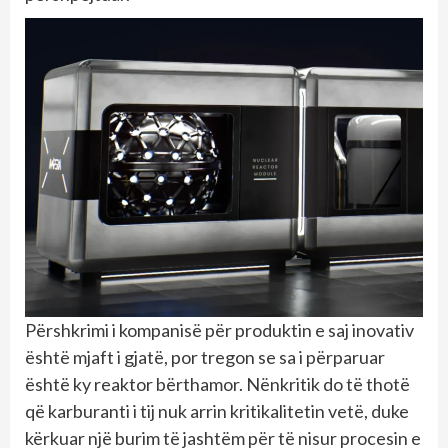
Përshkrimi i kompanisë për produktin e saj inovativ
është mjaft i gjatë, por tregon se sa i përparuar
është ky reaktor bërthamor. Nënkritik do të thotë
që karburanti i tij nuk arrin kritikalitetin vetë, duke
kërkuar një burim të jashtëm për të nisur procesin e