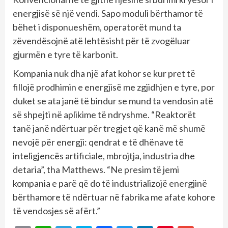
energjisë së një vendi. Sapo moduli bërthamor të
bëhet i disponueshëm, operatorët mund ta
zëvendësojnë atë lehtësisht për të zvogëluar
gjurmën e tyre të karbonit.
Kompania nuk dha një afat kohor se kur pret të
fillojë prodhimin e energjisë me zgjidhjen e tyre, por
duket se ata janë të bindur se mund ta vendosin atë
së shpejti në aplikime të ndryshme. “Reaktorët
tanë janë ndërtuar për tregjet që kanë më shumë
nevojë për energji: qendrat e të dhënave të
inteligjencës artificiale, mbrojtja, industria dhe
detaria”, tha Matthews. “Ne presim të jemi
kompania e parë që do të industrializojë energjinë
bërthamore të ndërtuar në fabrika me afate kohore
të vendosjes së afërt.”