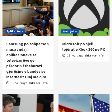
Aplikacione
Kompjuter
Samsung po ashpërson
Microsoft po sjell
masat ndaj
lojërat e Xbox 360 në PC
aplikacioneve të
15 hours ago
shkence.info
televizorëve që
përdorin fshehurazi
gjerësinë e bandës së
internetit tuaj me qira
15 hours ago
shkence.info