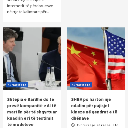
internetit të përdoruesve
në rrjete kalimtare për...
Kuriozitete
Kuriozitete
Shtëpia e Bardhë do të
SHBA po harton një
presë kompanitë e AI të
ndalim për pajisjet
martën për të shqyrtuar
kineze në qendrat e të
kuadrin e ri të testimit
dhënave
të modeleve
15 hours ago
shkence.info