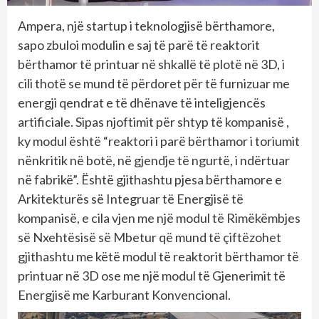
Ampera, një startup i teknologjisë bërthamore,
sapo zbuloi modulin e saj të parë të reaktorit
bërthamor të printuar në shkallë të plotë në 3D, i
cili thotë se mund të përdoret për të furnizuar me
energji qendrat e të dhënave të inteligjencës
artificiale. Sipas njoftimit për shtyp të kompanisë ,
ky modul është “reaktori i parë bërthamor i toriumit
nënkritik në botë, në gjendje të ngurtë, i ndërtuar
në fabrikë”. Është gjithashtu pjesa bërthamore e
Arkitekturës së Integruar të Energjisë të
kompanisë, e cila vjen me një modul të Rimëkëmbjes
së Nxehtësisë së Mbetur që mund të çiftëzohet
gjithashtu me këtë modul të reaktorit bërthamor të
printuar në 3D ose me një modul të Gjenerimit të
Energjisë me Karburant Konvencional.