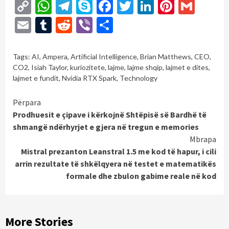
Copy
WhatsApp
Telegram
Skype
Facebook
Twitter
LinkedIn
Pintere
Gmai
Link
Email
Tumblr
Reddit
Viber
Share
Tags:
AI
,
Ampera
,
Artificial Intelligence
,
Brian Matthews
,
CEO
,
CO2
,
Isiah Taylor
,
kuriozitete
,
lajme
,
lajme shqip
,
lajmet e dites
,
lajmet e fundit
,
Nvidia RTX Spark
,
Technology
Continue
Përpara
Prodhuesit e çipave i kërkojnë Shtëpisë së Bardhë të
Reading
shmangë ndërhyrjet e gjera në tregun e memories
Mbrapa
Mistral prezanton Leanstral 1.5 me kod të hapur, i cili
arrin rezultate të shkëlqyera në testet e matematikës
formale dhe zbulon gabime reale në kod
More Stories