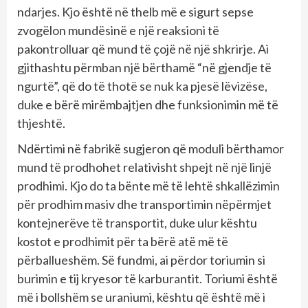
ndarjes. Kjo është në thelb më e sigurt sepse
zvogëlon mundësinë e një reaksioni të
pakontrolluar që mund të çojë në një shkrirje. Ai
gjithashtu përmban një bërthamë “në gjendje të
ngurtë”, që do të thotë se nuk ka pjesë lëvizëse,
duke e bërë mirëmbajtjen dhe funksionimin më të
thjeshtë.
Ndërtimi në fabrikë sugjeron që moduli bërthamor
mund të prodhohet relativisht shpejt në një linjë
prodhimi. Kjo do ta bënte më të lehtë shkallëzimin
për prodhim masiv dhe transportimin nëpërmjet
kontejnerëve të transportit, duke ulur kështu
kostot e prodhimit për ta bërë atë më të
përballueshëm. Së fundmi, ai përdor toriumin si
burimin e tij kryesor të karburantit. Toriumi është
më i bollshëm se uraniumi, kështu që është më i