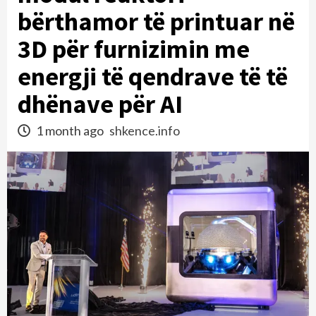
bërthamor të printuar në
3D për furnizimin me
energji të qendrave të të
dhënave për AI
1 month ago
shkence.info