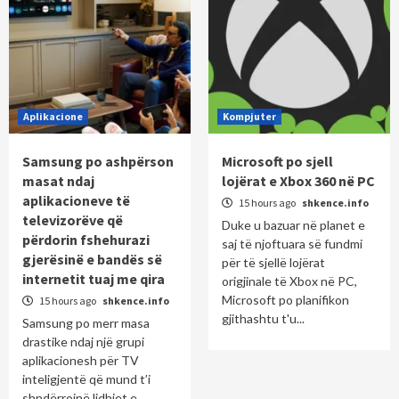
Aplikacione
Kompjuter
Samsung po ashpërson
Microsoft po sjell
masat ndaj
lojërat e Xbox 360 në PC
aplikacioneve të
15 hours ago
shkence.info
televizorëve që
Duke u bazuar në planet e
përdorin fshehurazi
saj të njoftuara së fundmi
gjerësinë e bandës së
për të sjellë lojërat
internetit tuaj me qira
origjinale të Xbox në PC,
Microsoft po planifikon
15 hours ago
shkence.info
gjithashtu t'u...
Samsung po merr masa
drastike ndaj një grupi
aplikacionesh për TV
inteligjentë që mund t’i
shndërrojnë lidhjet e