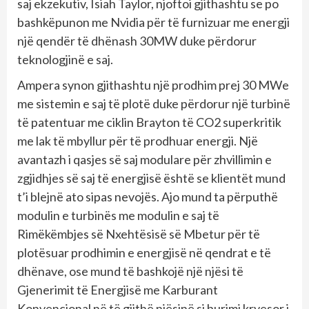
saj ekzekutiv, Isiah Taylor, njoftoi gjithashtu se po
bashkëpunon me Nvidia për të furnizuar me energji
një qendër të dhënash 30MW duke përdorur
teknologjinë e saj.
Ampera synon gjithashtu një prodhim prej 30 MWe
me sistemin e saj të plotë duke përdorur një turbinë
të patentuar me ciklin Brayton të CO2 superkritik
me lak të mbyllur për të prodhuar energji. Një
avantazh i qasjes së saj modulare për zhvillimin e
zgjidhjes së saj të energjisë është se klientët mund
t’i blejnë ato sipas nevojës. Ajo mund ta përputhë
modulin e turbinës me modulin e saj të
Rimëkëmbjes së Nxehtësisë së Mbetur për të
plotësuar prodhimin e energjisë në qendrat e të
dhënave, ose mund të bashkojë një njësi të
Gjenerimit të Energjisë me Karburant
Konvencional në të gjithë njësinë si burimi kryesor i