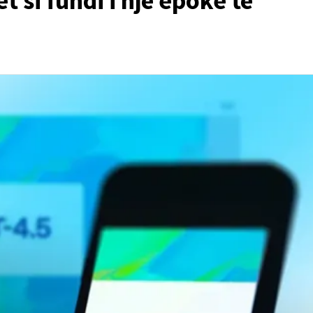
 si fundi i një epoke të