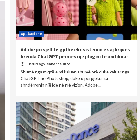
Aplikacione
Adobe po sjell të gjithë ekosistemin e saj krijues
brenda ChatGPT përmes një plugini të unifikuar
6 hours ago
shkence.info
Shumë nga miqtë e mi kaluan shumë orë duke kaluar nga
ChatGPT në Photoshop, duke u përpjekur ta
shndërronin një ide në një vizion. Adobe...