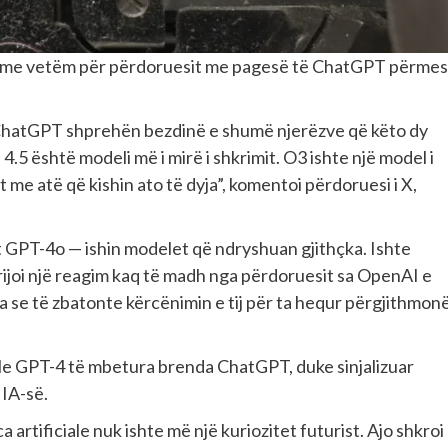
eshme vetëm për përdoruesit me pagesë të ChatGPT përmes
ChatGPT shprehën bezdinë e shumë njerëzve që këto dy
.5 është modeli më i mirë i shkrimit. O3 ishte një model i
 me atë që kishin ato të dyja”, komentoi përdoruesi i X,
 GPT-4o — ishin modelet që ndryshuan gjithçka. Ishte
ijoi një reagim kaq të madh nga përdoruesit sa OpenAI e
a se të zbatonte kërcënimin e tij për ta hequr përgjithmonë
le GPT-4 të mbetura brenda ChatGPT, duke sinjalizuar
 IA-së.
 artificiale nuk ishte më një kuriozitet futurist. Ajo shkroi