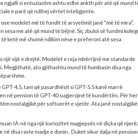
dhe ngjalli si entuziazëm ashtu edhe ankth për atë që mund t
ciale e parë që ndihej vërtet inteligjente.
ose modelet më të fundit të arsyetimit janë “më të mira”,
n sesa me atë që mund të bëjnë. Siç zbuloi së fundmi koleg
nd të ketë më shumë ndikim nëse e preferoni atë sesa
 si një vijë e drejtë. Modelet e reja mbërrijnë me standarde
i. Megjithatë, ato gjithashtu mund të humbasin disa nga
 mëparshme.
 GPT-4.5, tani që pasardhësit si GPT-5.5 kanë marrë
jen në pension të GPT-40 sugjerojnë të kundërtën. Për he
etëm nostalgjikë për softuerët e vjetër. Ata janë nostalgjikë
rmuan IA-në nga një kuriozitet magjepsës në diçka që njerëz
në disa raste madje e donin . Duket sikur dalja në pension