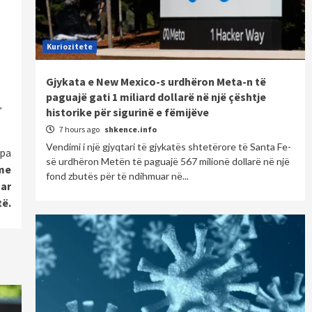
Kuriozitete
Gjykata e New Mexico-s urdhëron Meta-n të
paguajë gati 1 miliard dollarë në një çështje
,
historike për sigurinë e fëmijëve
7 hours ago
shkence.info
Vendimi i një gjyqtari të gjykatës shtetërore të Santa Fe-
pa
së urdhëron Metën të paguajë 567 milionë dollarë në një
me
fond zbutës për të ndihmuar në...
uar
të.