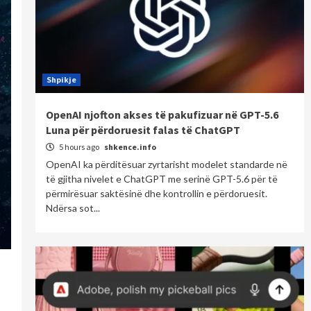
Shpikje
OpenAI njofton akses të pakufizuar në GPT-5.6
Luna për përdoruesit falas të ChatGPT
5 hours ago
shkence.info
OpenAI ka përditësuar zyrtarisht modelet standarde në
të gjitha nivelet e ChatGPT me serinë GPT-5.6 për të
përmirësuar saktësinë dhe kontrollin e përdoruesit.
Ndërsa sot...