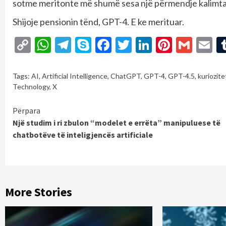
sotme meritonte më shumë sesa një përmendje kalimtare
Shijoje pensionin tënd, GPT-4. E ke merituar.
Copy
WhatsApp
Telegram
Skype
Facebook
Twitter
LinkedIn
Pintere
Gmai
E
Link
Tags:
AI
,
Artificial Intelligence
,
ChatGPT
,
GPT-4
,
GPT-4.5
,
kuriozite
Technology
,
X
Continue
Përpara
Një studim i ri zbulon “modelet e errëta” manipuluese të
Reading
chatbotëve të inteligjencës artificiale
More Stories