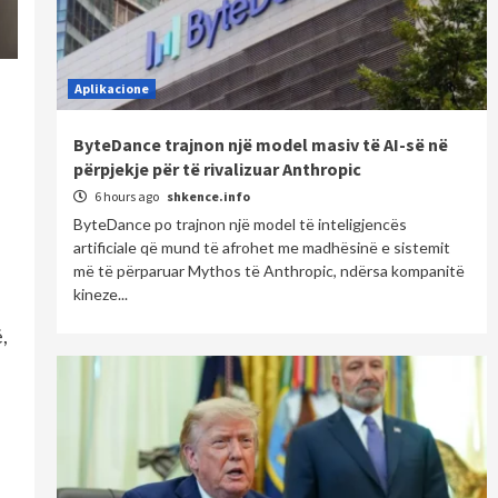
Aplikacione
ByteDance trajnon një model masiv të AI-së në
përpjekje për të rivalizuar Anthropic
6 hours ago
shkence.info
ByteDance po trajnon një model të inteligjencës
artificiale që mund të afrohet me madhësinë e sistemit
më të përparuar Mythos të Anthropic, ndërsa kompanitë
kineze...
,