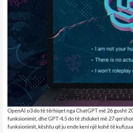
OpenAI o3 do të tërhiqet nga ChatGPT më 26 gusht 202
funksionimit, dhe GPT-4.5 do të zhduket më 27 qershor
funksionimit, kështu që ju ende keni një kohë të kufizu