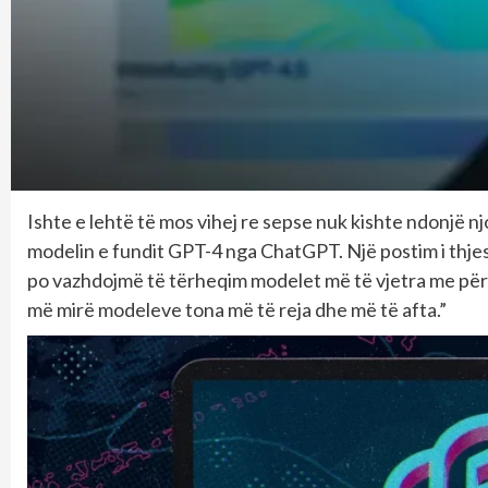
Ishte e lehtë të mos vihej re sepse nuk kishte ndonjë 
modelin e fundit GPT-4 nga ChatGPT. Një postim i thje
po vazhdojmë të tërheqim modelet më të vjetra me për
më mirë modeleve tona më të reja dhe më të afta.”