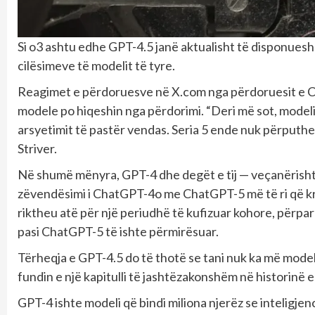
Si o3 ashtu edhe GPT-4.5 janë aktualisht të disponu
cilësimeve të modelit të tyre.
Reagimet e përdoruesve në X.com nga përdoruesit e 
modele po hiqeshin nga përdorimi. “Deri më sot, modeli 4
arsyetimit të pastër vendas. Seria 5 ende nuk përputhet
Striver.
Në shumë mënyra, GPT-4 dhe degët e tij — veçanërisht
zëvendësimi i ChatGPT-4o me ChatGPT-5 më të ri që kr
riktheu atë për një periudhë të kufizuar kohore, përpar
pasi ChatGPT-5 të ishte përmirësuar.
Tërheqja e GPT-4.5 do të thotë se tani nuk ka më mode
fundin e një kapitulli të jashtëzakonshëm në historinë e
GPT-4 ishte modeli që bindi miliona njerëz se inteligjenca