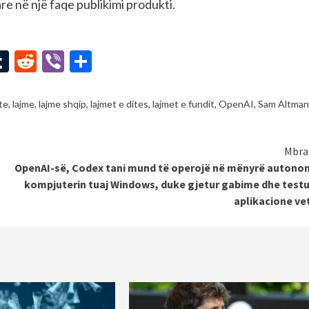
 në një faqe publikimi produkti.
st
l
mail
Tumblr
Reddit
Viber
Share
te
,
lajme
,
lajme shqip
,
lajmet e dites
,
lajmet e fundit
,
OpenAI
,
Sam Altman
Mbra
OpenAI-së, Codex tani mund të operojë në mënyrë autono
kompjuterin tuaj Windows, duke gjetur gabime dhe test
aplikacione ve