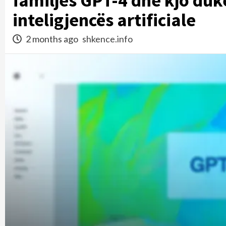
familjes GPT-4 dhe kjo duket
inteligjencës artificiale
2 months ago
shkence.info