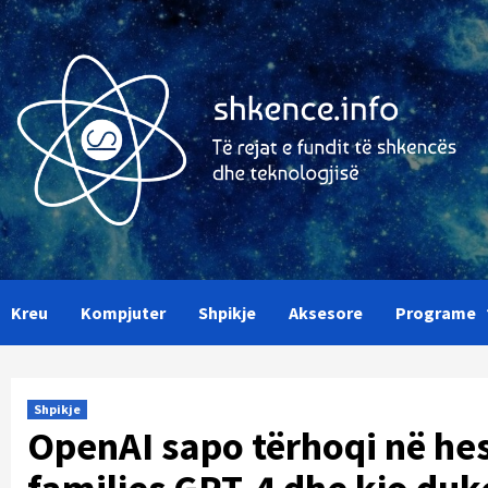
Skip
to
content
Kreu
Kompjuter
Shpikje
Aksesore
Programe
Shpikje
OpenAI sapo tërhoqi në hes