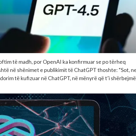
njoftim të madh, por OpenAI ka konfirmuar se po tërheq
shtë në shënimet e publikimit të ChatGPT thoshte: “Sot, n
dorim të kufizuar në ChatGPT, në mënyrë që t’i shërbejmë