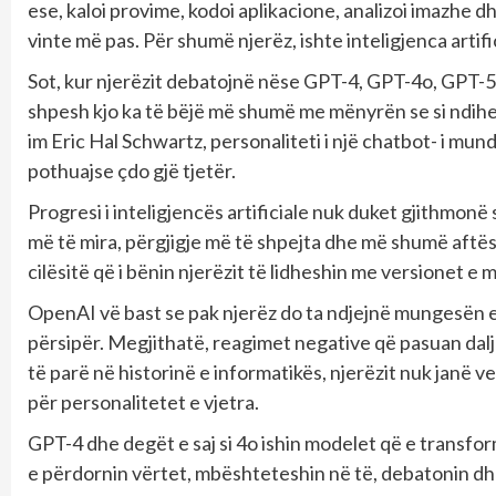
ese, kaloi provime, kodoi aplikacione, analizoi imazhe 
vinte më pas. Për shumë njerëz, ishte inteligjenca artifi
Sot, kur njerëzit debatojnë nëse GPT-4, GPT-4o, GPT-5 
shpesh kjo ka të bëjë më shumë me mënyrën se si ndihe
im Eric Hal Schwartz, personaliteti i një chatbot- i mu
pothuajse çdo gjë tjetër.
Progresi i inteligjencës artificiale nuk duket gjithmonë
më të mira, përgjigje më të shpejta dhe më shumë aftës
cilësitë që i bënin njerëzit të lidheshin me versionet e
OpenAI vë bast se pak njerëz do ta ndjejnë mungesën e
përsipër. Megjithatë, reagimet negative që pasuan dal
të parë në historinë e informatikës, njerëzit nuk janë v
për personalitetet e vjetra.
GPT-4 dhe degët e saj si 4o ishin modelet që e transfo
e përdornin vërtet, mbështeteshin në të, debatonin dhe 