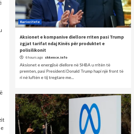
ë
Kuriozitete
u
Aksionet e kompanive diellore rriten pasi Trump
zgjat tarifat ndaj Kinës për produktet e
polisilikonit
6 hours ago
shkence.info
Aksionet e energjisë diellore në SHBA u rritën të
premten, pasi Presidenti Donald Trump hapi një front të
ri në luftën e tij tregtare me...
rë
it
 e