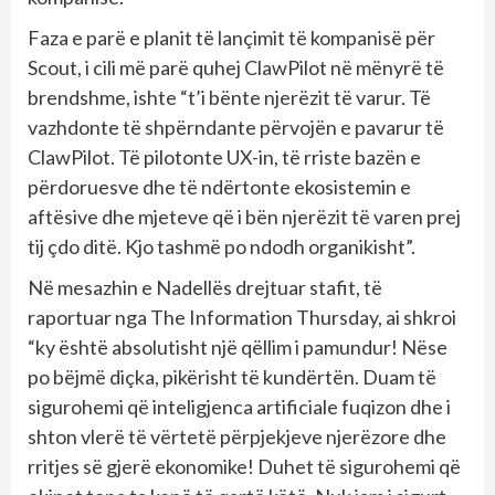
Faza e parë e planit të lançimit të kompanisë për
Scout, i cili më parë quhej ClawPilot në mënyrë të
brendshme, ishte “t’i bënte njerëzit të varur. Të
vazhdonte të shpërndante përvojën e pavarur të
ClawPilot. Të pilotonte UX-in, të rriste bazën e
përdoruesve dhe të ndërtonte ekosistemin e
aftësive dhe mjeteve që i bën njerëzit të varen prej
tij çdo ditë. Kjo tashmë po ndodh organikisht”.
Në mesazhin e Nadellës drejtuar stafit, të
raportuar nga The Information Thursday, ai shkroi
“ky është absolutisht një qëllim i pamundur! Nëse
po bëjmë diçka, pikërisht të kundërtën. Duam të
sigurohemi që inteligjenca artificiale fuqizon dhe i
shton vlerë të vërtetë përpjekjeve njerëzore dhe
rritjes së gjerë ekonomike! Duhet të sigurohemi që