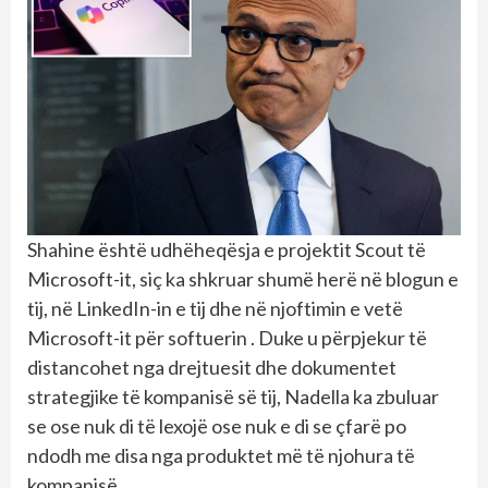
Shahine është udhëheqësja e projektit Scout të
Microsoft-it, siç ka shkruar shumë herë në blogun e
tij, në LinkedIn-in e tij dhe në njoftimin e vetë
Microsoft-it për softuerin . Duke u përpjekur të
distancohet nga drejtuesit dhe dokumentet
strategjike të kompanisë së tij, Nadella ka zbuluar
se ose nuk di të lexojë ose nuk e di se çfarë po
ndodh me disa nga produktet më të njohura të
kompanisë.