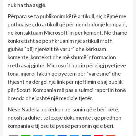
nuk na tha asgjë.
Përpara se ta publikonim këtë artikull, siç bëjmë me
pothuajse çdo artikull që përmend ndonjë kompani,
ne kontaktuam Microsoft-in për koment. Ne thamë
konkretisht se po shkruanim një artikull rreth
gjuhës “bëj njerëzit të varur” dhe kërkuam
komente, kontekst dhe më shumë informacion
rreth asaj gjuhe. Microsoft nuk iu përgjigj pyetjeve
tona, injoroi faktin që pyetëm për “varësinë” dhe
thjesht na dërgoi një link për njoftimin e saj publik
për Scout. Kompania më pas e sulmoi raportin tonë
brenda dhe jashtë një mediaje tjetër.
Nëse Nadella po kërkon personin që e bëri këtë,
ndoshta duhet të lexojë dokumentet që prodhon
kompania e tij ose të pyesë personin që e bëri.