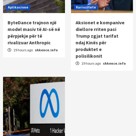
Aplikacione
Kuriozitete
ByteDance trajnon një
Aksionet e kompanive
model masiv të AI-së në
diellore rriten pasi
përpjekje për të
Trump zgjat tarifat
rivalizuar Anthropic
ndaj Kinës për
produktet e
19 hours ago
shkence.info
polisilikonit
19 hours ago
shkence.info