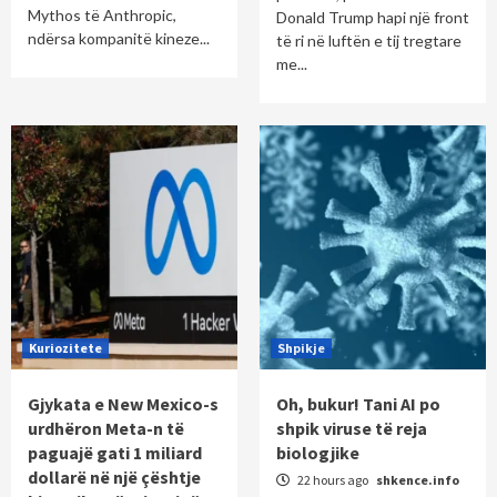
Mythos të Anthropic,
Donald Trump hapi një front
ndërsa kompanitë kineze...
të ri në luftën e tij tregtare
me...
Kuriozitete
Shpikje
Gjykata e New Mexico-s
Oh, bukur! Tani AI po
urdhëron Meta-n të
shpik viruse të reja
paguajë gati 1 miliard
biologjike
dollarë në një çështje
22 hours ago
shkence.info