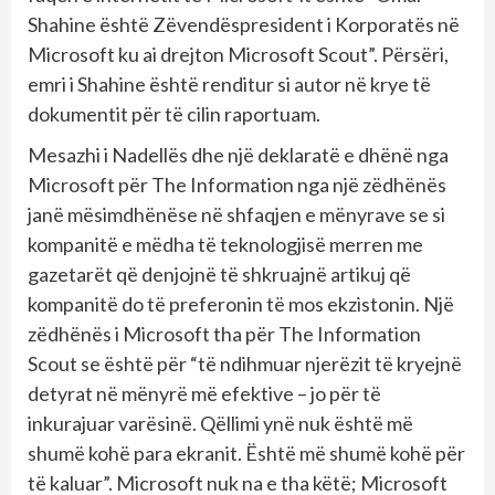
Shahine është Zëvendëspresident i Korporatës në
Microsoft ku ai drejton Microsoft Scout”. Përsëri,
emri i Shahine është renditur si autor në krye të
dokumentit për të cilin raportuam.
Mesazhi i Nadellës dhe një deklaratë e dhënë nga
Microsoft për The Information nga një zëdhënës
janë mësimdhënëse në shfaqjen e mënyrave se si
kompanitë e mëdha të teknologjisë merren me
gazetarët që denjojnë të shkruajnë artikuj që
kompanitë do të preferonin të mos ekzistonin. Një
zëdhënës i Microsoft tha për The Information
Scout se është për “të ndihmuar njerëzit të kryejnë
detyrat në mënyrë më efektive – jo për të
inkurajuar varësinë. Qëllimi ynë nuk është më
shumë kohë para ekranit. Është më shumë kohë për
të kaluar”. Microsoft nuk na e tha këtë; Microsoft