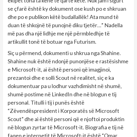
ekipet tona ta kenë të qartë këtë. Nuk jam i sigurt
se çfarë është ky dokument ose kush po e shkruan
dhe po e publikon këtë budallallëk! Ata mund të
duan të shkojnë të punojnë diku tjetër…” Nadella
më pas dha një lidhje me një përmbledhje të
artikullit tonë të botuar nga Futurism.
Siç u përmend, dokumenti u shkrua nga Shahine.
Shahine nuk është ndonjë punonjëse e rastësishme
e Microsoft-it, ai është personi që imagjinoi,
prezantoi dhe e solli Scout në realitet, siç e ka
dokumentuar pa u lodhur vazhdimisht në shumë,
shumë postime në LinkedIn dhe në blogun e tij
personal. Titulli i tij i punës është
“Zëvendëspresident i Korporatës së Microsoft
Scout” dhe ai është personi që e njoftoi produktin
në blogun zyrtar të Microsoft-it. Biografia e tij në
faqen e internetit të Microsoft-it është “Omar