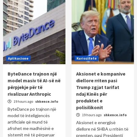
Aplikacione
Kuriozitete
ByteDance trajnon një
Aksionet e kompanive
model masiv të AI-së në
diellore rriten pasi
përpjekje për të
Trump zgjat tarifat
rivalizuar Anthropic
ndaj Kinës për
produktet e
19 hours ago
shkence.info
polisilikonit
ByteDance po trajnon një
19 hours ago
shkence.info
model të inteligjencës
artificiale që mund të
Aksionet e energjisë
afrohet me madhësinë e
diellore në SHBA u rritën të
sistemit më të përparuar
premten, pasi Presidenti