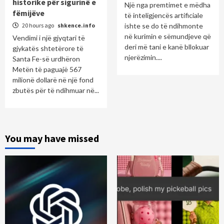
historike për sigurinë e
Një nga premtimet e mëdha
fëmijëve
të inteligjencës artificiale
20 hours ago
shkence.info
ishte se do të ndihmonte
në kurimin e sëmundjeve që
Vendimi i një gjyqtari të
deri më tani e kanë bllokuar
gjykatës shtetërore të
njerëzimin....
Santa Fe-së urdhëron
Metën të paguajë 567
milionë dollarë në një fond
zbutës për të ndihmuar në...
You may have missed