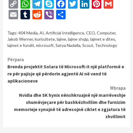
Copy
WhatsApp
Telegram
Skype
Facebook
Twitter
LinkedIn
Pintere
Gmai
Link
Email
Tumblr
Reddit
Viber
Share
Tags:
404 Media
,
AI
,
Artificial Intelligence
,
CEO
,
Computer
,
Jakob Werner
,
kuriozitete
,
lajme
,
lajme shqip
,
lajmet e dites
,
lajmet e fundit
,
microsoft
,
Satya Nadella
,
Scout
,
Technology
Continue
Përpara
Brenda projektit Solara të Microsoft-it një platformë e
Reading
re për pajisje që përdorin agjentë AI në vend të
aplikacioneve
Mbrapa
Nvidia dhe SK hynix nënshkruajnë një marrëveshje
shumëvjeçare për bashkëzhvillim dhe furnizim
memorieje synojnë të adresojnë ciklet e zgjatura të
zhvillimit