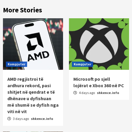
More Stories
Kompjuter
Kompjuter
AMD regjistroi të
Microsoft po sjell
ardhura rekord, pasi
lojërat e Xbox 360 në PC
shitjet në qendrat e të
4 days ago
shkence.info
dhënave u dyfishuan
më shumë se dyfish nga
viti në vit
3 days ago
shkence.info