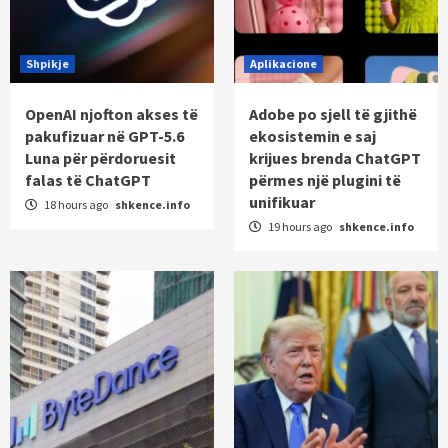
Shpikje
Aplikacione
OpenAI njofton akses të
Adobe po sjell të gjithë
pakufizuar në GPT-5.6
ekosistemin e saj
Luna për përdoruesit
krijues brenda ChatGPT
falas të ChatGPT
përmes një plugini të
unifikuar
18 hours ago
shkence.info
19 hours ago
shkence.info