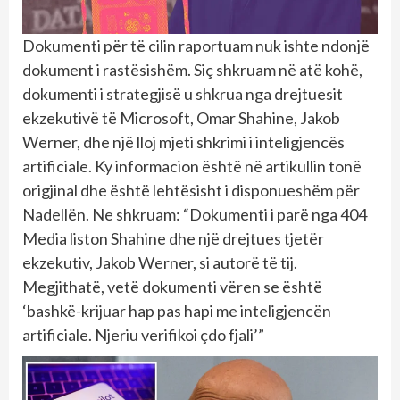
Dokumenti për të cilin raportuam nuk ishte ndonjë
dokument i rastësishëm. Siç shkruam në atë kohë,
dokumenti i strategjisë u shkrua nga drejtuesit
ekzekutivë të Microsoft, Omar Shahine, Jakob
Werner, dhe një lloj mjeti shkrimi i inteligjencës
artificiale. Ky informacion është në artikullin tonë
origjinal dhe është lehtësisht i disponueshëm për
Nadellën. Ne shkruam: “Dokumenti i parë nga 404
Media liston Shahine dhe një drejtues tjetër
ekzekutiv, Jakob Werner, si autorë të tij.
Megjithatë, vetë dokumenti vëren se është
‘bashkë-krijuar hap pas hapi me inteligjencën
artificiale. Njeriu verifikoi çdo fjali’”