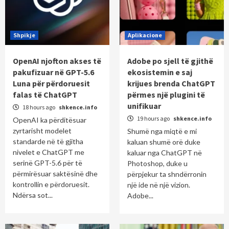
Shpikje
Aplikacione
OpenAI njofton akses të
Adobe po sjell të gjithë
pakufizuar në GPT-5.6
ekosistemin e saj
Luna për përdoruesit
krijues brenda ChatGPT
falas të ChatGPT
përmes një plugini të
unifikuar
18 hours ago
shkence.info
19 hours ago
shkence.info
OpenAI ka përditësuar
zyrtarisht modelet
Shumë nga miqtë e mi
standarde në të gjitha
kaluan shumë orë duke
nivelet e ChatGPT me
kaluar nga ChatGPT në
serinë GPT-5.6 për të
Photoshop, duke u
përmirësuar saktësinë dhe
përpjekur ta shndërronin
kontrollin e përdoruesit.
një ide në një vizion.
Ndërsa sot...
Adobe...