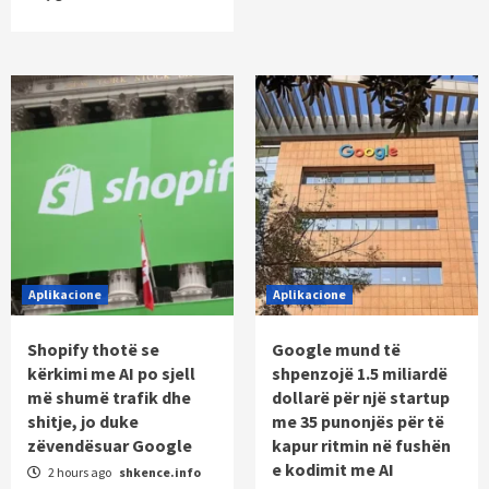
Aplikacione
Aplikacione
Shopify thotë se
Google mund të
kërkimi me AI po sjell
shpenzojë 1.5 miliardë
më shumë trafik dhe
dollarë për një startup
shitje, jo duke
me 35 punonjës për të
zëvendësuar Google
kapur ritmin në fushën
e kodimit me AI
2 hours ago
shkence.info