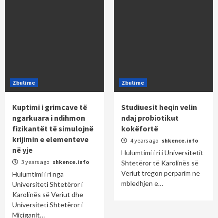
Zbulime
Zbulime
Kuptimi i grimcave të
Studiuesit heqin velin
ngarkuara i ndihmon
ndaj probiotikut
fizikantët të simulojnë
kokëfortë
krijimin e elementeve
4 years ago
shkence.info
në yje
Hulumtimi i ri i Universitetit
3 years ago
shkence.info
Shtetëror të Karolinës së
Veriut tregon përparim në
Hulumtimi i ri nga
mbledhjen e…
Universiteti Shtetëror i
Karolinës së Veriut dhe
Universiteti Shtetëror i
Miçiganit…