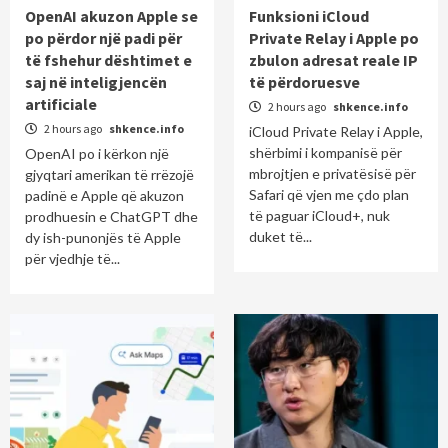
OpenAI akuzon Apple se
Funksioni iCloud
po përdor një padi për
Private Relay i Apple po
të fshehur dështimet e
zbulon adresat reale IP
saj në inteligjencën
të përdoruesve
artificiale
2 hours ago
shkence.info
2 hours ago
shkence.info
iCloud Private Relay i Apple,
shërbimi i kompanisë për
OpenAI po i kërkon një
mbrojtjen e privatësisë për
gjyqtari amerikan të rrëzojë
Safari që vjen me çdo plan
padinë e Apple që akuzon
të paguar iCloud+, nuk
prodhuesin e ChatGPT dhe
duket të...
dy ish-punonjës të Apple
për vjedhje të...