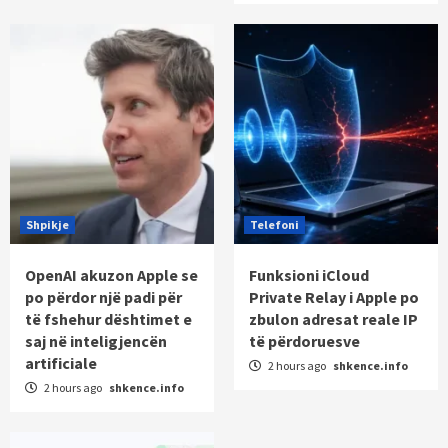
Shpikje
Telefoni
OpenAI akuzon Apple se
Funksioni iCloud
po përdor një padi për
Private Relay i Apple po
të fshehur dështimet e
zbulon adresat reale IP
saj në inteligjencën
të përdoruesve
artificiale
2 hours ago
shkence.info
2 hours ago
shkence.info