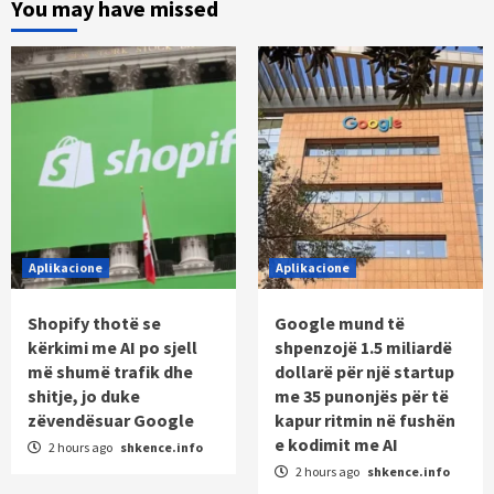
You may have missed
Aplikacione
Aplikacione
Shopify thotë se
Google mund të
kërkimi me AI po sjell
shpenzojë 1.5 miliardë
më shumë trafik dhe
dollarë për një startup
shitje, jo duke
me 35 punonjës për të
zëvendësuar Google
kapur ritmin në fushën
e kodimit me AI
2 hours ago
shkence.info
2 hours ago
shkence.info