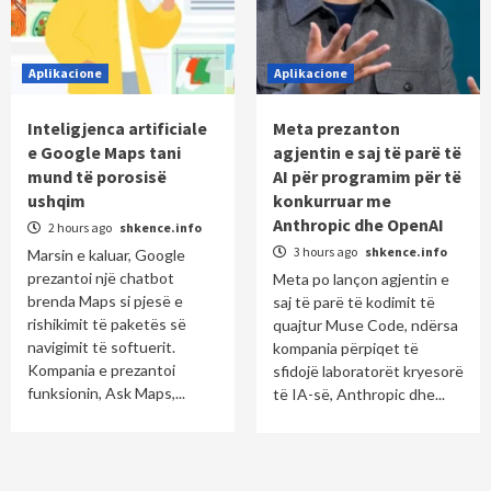
Aplikacione
Aplikacione
Inteligjenca artificiale
Meta prezanton
e Google Maps tani
agjentin e saj të parë të
mund të porosisë
AI për programim për të
ushqim
konkurruar me
Anthropic dhe OpenAI
2 hours ago
shkence.info
3 hours ago
shkence.info
Marsin e kaluar, Google
prezantoi një chatbot
Meta po lançon agjentin e
brenda Maps si pjesë e
saj të parë të kodimit të
rishikimit të paketës së
quajtur Muse Code, ndërsa
navigimit të softuerit.
kompania përpiqet të
Kompania e prezantoi
sfidojë laboratorët kryesorë
funksionin, Ask Maps,...
të IA-së, Anthropic dhe...