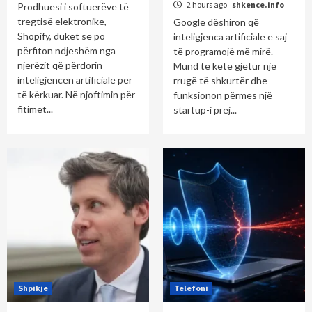
2 hours ago
shkence.info
Prodhuesi i softuerëve të
tregtisë elektronike,
Google dëshiron që
Shopify, duket se po
inteligjenca artificiale e saj
përfiton ndjeshëm nga
të programojë më mirë.
njerëzit që përdorin
Mund të ketë gjetur një
inteligjencën artificiale për
rrugë të shkurtër dhe
të kërkuar. Në njoftimin për
funksionon përmes një
fitimet...
startup-i prej...
Shpikje
Telefoni