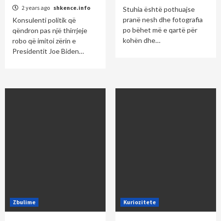
2 years ago
shkence.info
Stuhia është pothuajse
pranë nesh dhe fotografia
Konsulenti politik që
po bëhet më e qartë për
qëndron pas një thirrjeje
kohën dhe…
robo që imitoi zërin e
Presidentit Joe Biden…
Zbulime
Kuriozitete