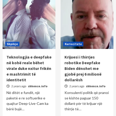
Shpikje
Kuriozitete
Teknologjia e deepfake
Krijuesi i thirrjes
në kohë reale bëhet
robotike Deepfake
virale duke nxitur frikën
Biden dënohet me
e mashtrimit të
gjobë prej 6 milionë
identitetit
dollarësh
2 years ago
shkence.info
2 years ago
shkence.info
Në ditët e fundit, një
Konsulenti politik që pranoi
paketë e re softuerike e
se kishte paguar 150
quajtur Deep-Live-Cam ka
dollarë për të krijuar një
bërë bujë…
thirrje të…