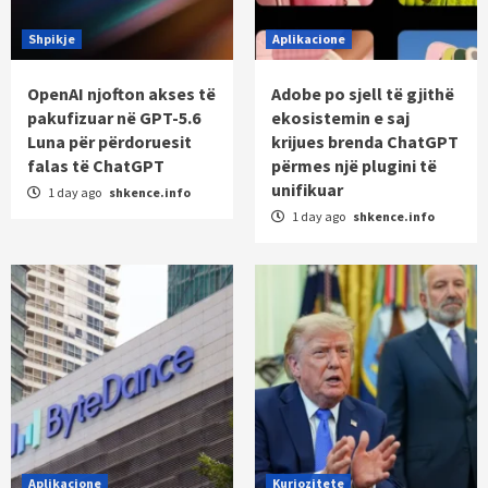
Shpikje
Aplikacione
OpenAI njofton akses të
Adobe po sjell të gjithë
pakufizuar në GPT-5.6
ekosistemin e saj
Luna për përdoruesit
krijues brenda ChatGPT
falas të ChatGPT
përmes një plugini të
unifikuar
1 day ago
shkence.info
1 day ago
shkence.info
Aplikacione
Kuriozitete