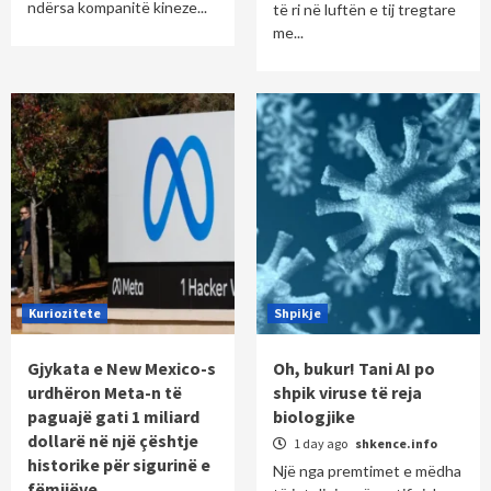
ndërsa kompanitë kineze...
të ri në luftën e tij tregtare
me...
Kuriozitete
Shpikje
Gjykata e New Mexico-s
Oh, bukur! Tani AI po
urdhëron Meta-n të
shpik viruse të reja
paguajë gati 1 miliard
biologjike
dollarë në një çështje
1 day ago
shkence.info
historike për sigurinë e
Një nga premtimet e mëdha
fëmijëve