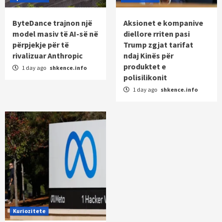
ByteDance trajnon një
Aksionet e kompanive
model masiv të AI-së në
diellore rriten pasi
përpjekje për të
Trump zgjat tarifat
rivalizuar Anthropic
ndaj Kinës për
produktet e
1 day ago
shkence.info
polisilikonit
1 day ago
shkence.info
Kuriozitete