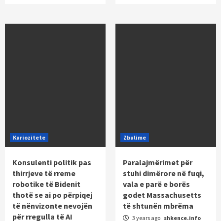
Kuriozitete
Zbulime
Konsulenti politik pas
Paralajmërimet për
thirrjeve të rreme
stuhi dimërore në fuqi,
robotike të Bidenit
vala e parë e borës
thotë se ai po përpiqej
godet Massachusetts
të nënvizonte nevojën
të shtunën mbrëma
për rregulla të AI
3 years ago
shkence.info