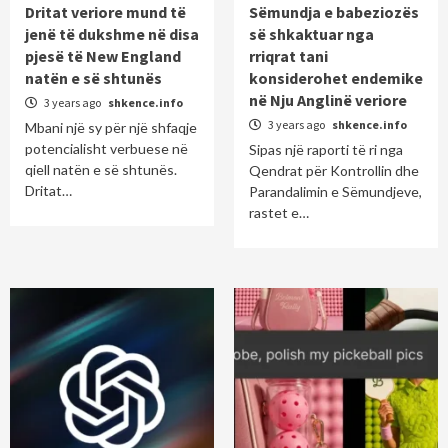
Dritat veriore mund të
Sëmundja e babeziozës
jenë të dukshme në disa
së shkaktuar nga
pjesë të New England
rriqrat tani
natën e së shtunës
konsiderohet endemike
në Nju Anglinë veriore
3 years ago
shkence.info
3 years ago
shkence.info
Mbani një sy për një shfaqje
potencialisht verbuese në
Sipas një raporti të ri nga
qiell natën e së shtunës.
Qendrat për Kontrollin dhe
Dritat…
Parandalimin e Sëmundjeve,
rastet e…