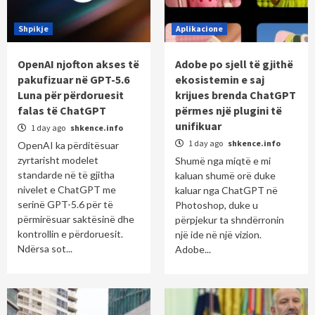
Shpikje
Aplikacione
OpenAI njofton akses të
Adobe po sjell të gjithë
pakufizuar në GPT-5.6
ekosistemin e saj
Luna për përdoruesit
krijues brenda ChatGPT
falas të ChatGPT
përmes një plugini të
unifikuar
1 day ago
shkence.info
1 day ago
shkence.info
OpenAI ka përditësuar
zyrtarisht modelet
Shumë nga miqtë e mi
standarde në të gjitha
kaluan shumë orë duke
nivelet e ChatGPT me
kaluar nga ChatGPT në
serinë GPT-5.6 për të
Photoshop, duke u
përmirësuar saktësinë dhe
përpjekur ta shndërronin
kontrollin e përdoruesit.
një ide në një vizion.
Ndërsa sot...
Adobe...