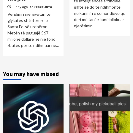
të inteligjencës artificiale
1 day ago
shkence.info
ishte se do të ndihmonte
në kurimin e sëmundjeve që
Vendimi i një gjyqtari të
deri më tani e kanë bllokuar
gjykatës shtetërore të
njerëzimin....
Santa Fe-së urdhëron
Metën të paguajë 567
milionë dollarë në një fond
zbutës për të ndihmuar në...
You may have missed