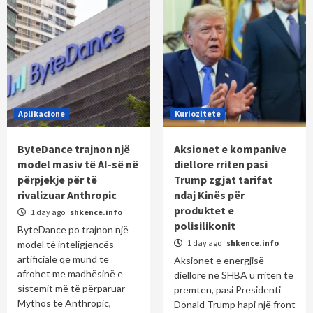
Aplikacione
Kuriozitete
ByteDance trajnon një
Aksionet e kompanive
model masiv të AI-së në
diellore rriten pasi
përpjekje për të
Trump zgjat tarifat
rivalizuar Anthropic
ndaj Kinës për
produktet e
1 day ago
shkence.info
polisilikonit
ByteDance po trajnon një
1 day ago
shkence.info
model të inteligjencës
artificiale që mund të
Aksionet e energjisë
afrohet me madhësinë e
diellore në SHBA u rritën të
sistemit më të përparuar
premten, pasi Presidenti
Mythos të Anthropic,
Donald Trump hapi një front