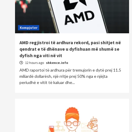
Kompjuter
AMD regjistroi të ardhura rekord, pasi shitjet në
qendrat e të dhënave u dyfishuan më shumë se
dyfish nga viti në vit
12 hours ago
shkence.info
AMD raportoi të ardhura për tremujorin e dytë prej 11.5
miliardë dollarësh, një rritje prej 50% nga e njëjta
periudhë e vitit të kaluar dhe...