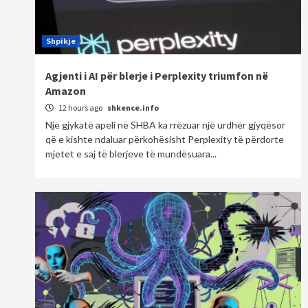
Shpikje
Agjenti i AI për blerje i Perplexity triumfon në
Amazon
12 hours ago
shkence.info
Një gjykatë apeli në SHBA ka rrëzuar një urdhër gjyqësor
që e kishte ndaluar përkohësisht Perplexity të përdorte
mjetet e saj të blerjeve të mundësuara...