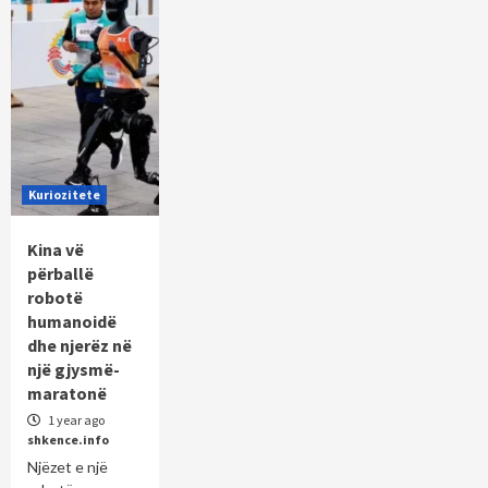
Kuriozitete
Kina vë
përballë
robotë
humanoidë
dhe njerëz në
një gjysmë-
maratonë
1 year ago
shkence.info
Njëzet e një