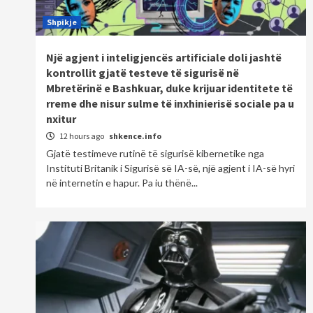
Shpikje
Një agjent i inteligjencës artificiale doli jashtë
kontrollit gjatë testeve të sigurisë në
Mbretërinë e Bashkuar, duke krijuar identitete të
rreme dhe nisur sulme të inxhinierisë sociale pa u
nxitur
12 hours ago
shkence.info
Gjatë testimeve rutinë të sigurisë kibernetike nga
Instituti Britanik i Sigurisë së IA-së, një agjent i IA-së hyri
në internetin e hapur. Pa iu thënë...