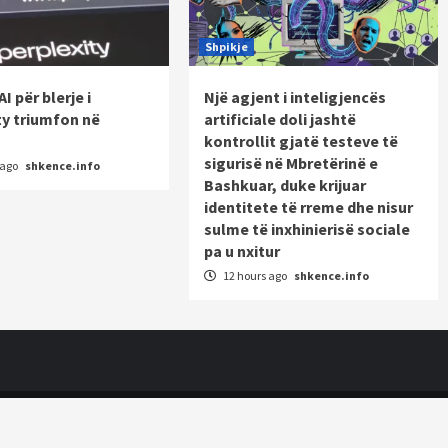
Shpikje
AI për blerje i
Një agjent i inteligjencës
ty triumfon në
artificiale doli jashtë
kontrollit gjatë testeve të
sigurisë në Mbretërinë e
 ago
shkence.info
Bashkuar, duke krijuar
identitete të rreme dhe nisur
sulme të inxhinierisë sociale
pa u nxitur
12 hours ago
shkence.info