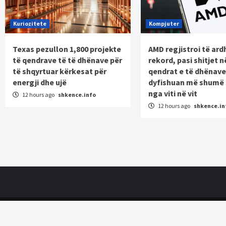
Kuriozitete
Kompjuter
Texas pezullon 1,800 projekte
AMD regjistroi të ard
të qendrave të të dhënave për
rekord, pasi shitjet n
të shqyrtuar kërkesat për
qendrat e të dhënave
energji dhe ujë
dyfishuan më shumë 
nga viti në vit
12 hours ago
shkence.info
12 hours ago
shkence.in