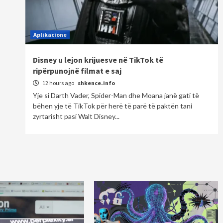
Aplikacione
Disney u lejon krijuesve në TikTok të
ripërpunojnë filmat e saj
12 hours ago
shkence.info
Yje si Darth Vader, Spider-Man dhe Moana janë gati të
bëhen yje të TikTok për herë të parë të paktën tani
zyrtarisht pasi Walt Disney...