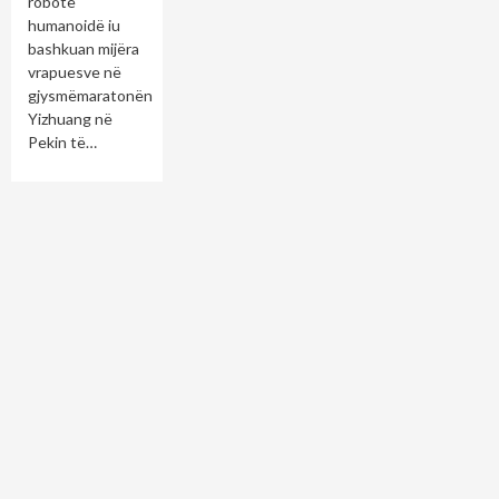
robotë
humanoidë iu
bashkuan mijëra
vrapuesve në
gjysmëmaratonën
Yizhuang në
Pekin të…