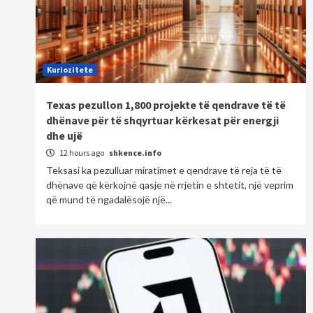
Kuriozitete
Texas pezullon 1,800 projekte të qendrave të të
dhënave për të shqyrtuar kërkesat për energji
dhe ujë
12 hours ago
shkence.info
Teksasi ka pezulluar miratimet e qendrave të reja të të
dhënave që kërkojnë qasje në rrjetin e shtetit, një veprim
që mund të ngadalësojë një...