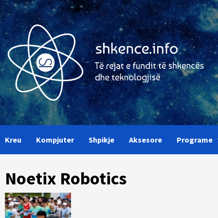
Skip
to
content
Kreu
Kompjuter
Shpikje
Aksesore
Programe
Noetix Robotics