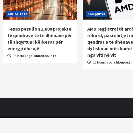
Kuriozitete
Kompjuter
Texas pezullon 1,800 projekte
AMD regjistroi të ard
të qendrave të të dhënave për
rekord, pasi shitjet n
të shqyrtuar kërkesat për
qendrat e të dhënave
energji dhe ujë
dyfishuan më shumë 
nga viti në vit
13 hours ago
shkence.info
13 hours ago
shkence.in