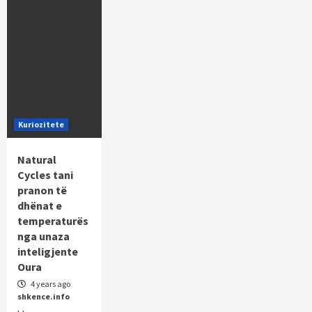
Kuriozitete
Natural
Cycles tani
pranon të
dhënat e
temperaturës
nga unaza
inteligjente
Oura
4 years ago
shkence.info