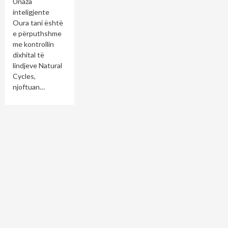
Unaza
inteligjente
Oura tani është
e përputhshme
me kontrollin
dixhital të
lindjeve Natural
Cycles,
njoftuan…