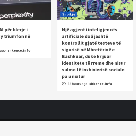
Shpikje
AI për blerje i
Një agjent i inteligjencës
ty triumfon në
artificiale doli jashtë
kontrollit gjatë testeve të
sigurisë në Mbretërinë e
 ago
shkence.info
Bashkuar, duke krijuar
identitete të rreme dhe nisur
sulme të inxhinierisë sociale
pa u nxitur
14 hours ago
shkence.info