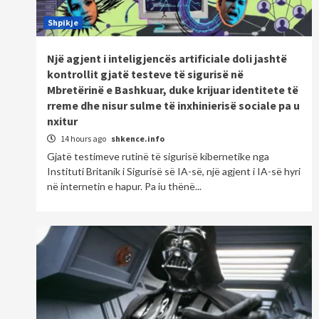
Shpikje
Një agjent i inteligjencës artificiale doli jashtë
kontrollit gjatë testeve të sigurisë në
Mbretërinë e Bashkuar, duke krijuar identitete të
rreme dhe nisur sulme të inxhinierisë sociale pa u
nxitur
14 hours ago
shkence.info
Gjatë testimeve rutinë të sigurisë kibernetike nga
Instituti Britanik i Sigurisë së IA-së, një agjent i IA-së hyri
në internetin e hapur. Pa iu thënë...