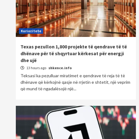
Kuriozitete
Texas pezullon 1,800 projekte të qendrave të të
dhënave për të shqyrtuar kërkesat për energji
dhe ujë
13 hours ago
shkence.info
Teksasi ka pezulluar miratimet e qendrave të reja të të
dhënave që kërkojnë qasje në rrjetin e shtetit, një veprim
që mund të ngadalësojë një...