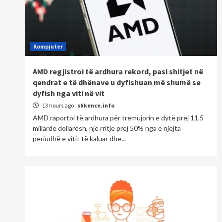
Kompjuter
AMD regjistroi të ardhura rekord, pasi shitjet në
qendrat e të dhënave u dyfishuan më shumë se
dyfish nga viti në vit
13 hours ago
shkence.info
AMD raportoi të ardhura për tremujorin e dytë prej 11.5
miliardë dollarësh, një rritje prej 50% nga e njëjta
periudhë e vitit të kaluar dhe...