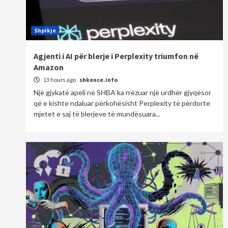
Shpikje
Agjenti i AI për blerje i Perplexity triumfon në
Amazon
13 hours ago
shkence.info
Një gjykatë apeli në SHBA ka rrëzuar një urdhër gjyqësor
që e kishte ndaluar përkohësisht Perplexity të përdorte
mjetet e saj të blerjeve të mundësuara...