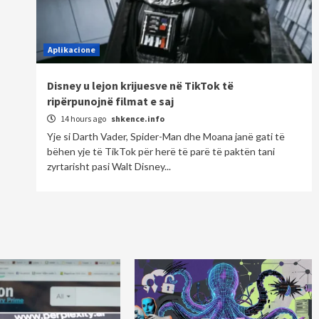
Aplikacione
Disney u lejon krijuesve në TikTok të
ripërpunojnë filmat e saj
14 hours ago
shkence.info
Yje si Darth Vader, Spider-Man dhe Moana janë gati të
bëhen yje të TikTok për herë të parë të paktën tani
zyrtarisht pasi Walt Disney...