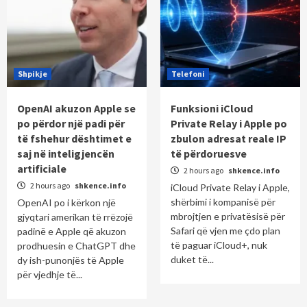
Shpikje
Telefoni
OpenAI akuzon Apple se
Funksioni iCloud
po përdor një padi për
Private Relay i Apple po
të fshehur dështimet e
zbulon adresat reale IP
saj në inteligjencën
të përdoruesve
artificiale
2 hours ago
shkence.info
2 hours ago
shkence.info
iCloud Private Relay i Apple,
shërbimi i kompanisë për
OpenAI po i kërkon një
mbrojtjen e privatësisë për
gjyqtari amerikan të rrëzojë
Safari që vjen me çdo plan
padinë e Apple që akuzon
të paguar iCloud+, nuk
prodhuesin e ChatGPT dhe
duket të...
dy ish-punonjës të Apple
për vjedhje të...