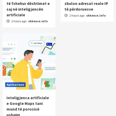
të fshehur dështimet e
zbulon adresat reale IP
saj në inteligjencën
të përdoruesve
artificiale
2 hours ago
shkence.info
2 hours ago
shkence.info
Aplikacione
Inteligjenca artificiale
e Google Maps tani
mund të porosisë
ushqim