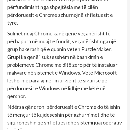
përfundimisht nga shpejtësia me të cilën
përdoruesit e Chrome azhurnojnë shfletuesit e
tyre.
Sulmet ndaj Chrome kanë qenë veçanërisht të
përhapura në muajt e fundit, veçanërisht nga një
grup hakerash që e quanin veten PuzzleMaker.
Grupi ka qenë i suksesshëm në bashkimin e
problemeve Chrome me ditë zero për të instaluar
malware në sistemet e Windows. Vetë Microsoft
lëshoi ​​një paralajmërim urgjent të sigurisë për
përdoruesit e Windows në lidhje me këtë në
qershor.
Ndërsa qëndron, përdoruesit e Chrome do të ishin
të mençur të kujdeseshin për azhurnimet dhe të
siguroheshin që shfletuesi dhe sistemi juaj operativ