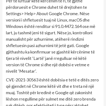
Për të luftuar këtë kërcënim të ri, të gjithë
përdoruesit e Chrome duhet të drejtohen te
Settings> Help> About Google Chrome. Nëse
versioni i shfletuesit tuaj në Linux, macOS dhe
Windows është renditur si 91.0.4472.164 ose më
lart, ju tashmë jeni të sigurt. Nëse jo, kontrolloni
manualisht për azhurnime, atëherë rindizni
shfletuesin pasi azhurnimi të jetë gati. Google
gjithashtu ka konfirmuar se gjashtë kërcënime të
tjera të nivelit ‘Lartë’ janë rregulluar në këtë
version të Chrome si dhe një dobësi e vetme e
nivelit ‘Mesatar’.
CVE-2021-30563 është dobësia e tetë e ditës zero
që gjendet në Chrome këtë vit dhe e treta në një
muaj. Toshtë për kredinë e Google që zakonisht
lëshon rregullime për sulmet me ditë zero brenda
pak ditësh, por efektiviteti i tyre përcaktohet