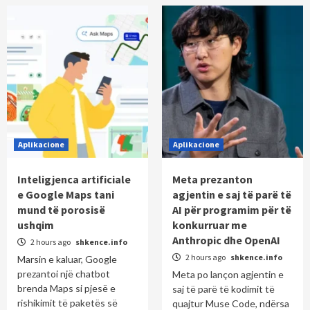
Aplikacione
Aplikacione
Inteligjenca artificiale
Meta prezanton
e Google Maps tani
agjentin e saj të parë të
mund të porosisë
AI për programim për të
ushqim
konkurruar me
Anthropic dhe OpenAI
2 hours ago
shkence.info
2 hours ago
shkence.info
Marsin e kaluar, Google
prezantoi një chatbot
Meta po lançon agjentin e
brenda Maps si pjesë e
saj të parë të kodimit të
rishikimit të paketës së
quajtur Muse Code, ndërsa