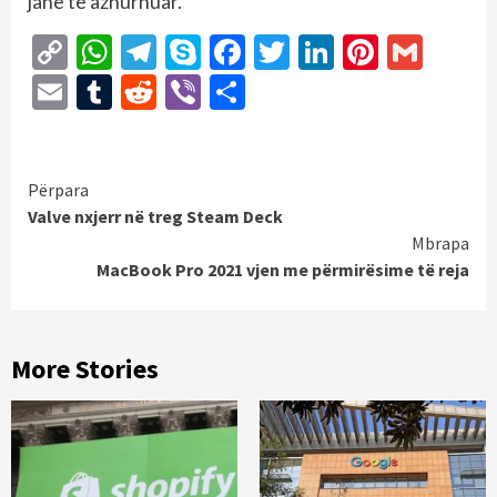
janë të azhurnuar.
Copy
WhatsApp
Telegram
Skype
Facebook
Twitter
LinkedIn
Pintere
Gmai
Link
Email
Tumblr
Reddit
Viber
Share
Continue
Përpara
Valve nxjerr në treg Steam Deck
Reading
Mbrapa
MacBook Pro 2021 vjen me përmirësime të reja
More Stories