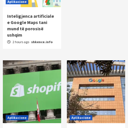
Aplikacione
Inteligjenca artificiale
e Google Maps tani
mund të porosisë
ushqim
2 hours ago
shkence.info
Aplikacione
Aplikacione