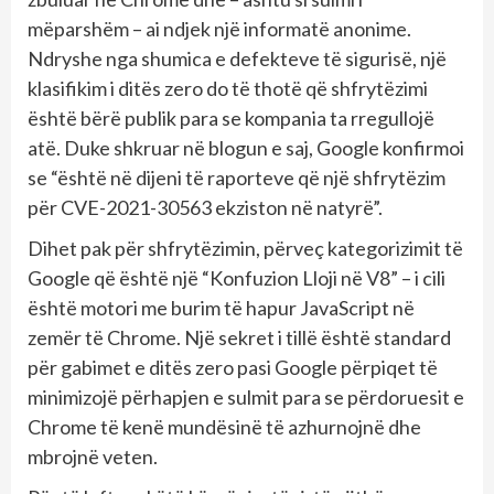
mëparshëm – ai ndjek një informatë anonime.
Ndryshe nga shumica e defekteve të sigurisë, një
klasifikim i ditës zero do të thotë që shfrytëzimi
është bërë publik para se kompania ta rregullojë
atë. Duke shkruar në blogun e saj, Google konfirmoi
se “është në dijeni të raporteve që një shfrytëzim
për CVE-2021-30563 ekziston në natyrë”.
Dihet pak për shfrytëzimin, përveç kategorizimit të
Google që është një “Konfuzion Lloji në V8” – i cili
është motori me burim të hapur JavaScript në
zemër të Chrome. Një sekret i tillë është standard
për gabimet e ditës zero pasi Google përpiqet të
minimizojë përhapjen e sulmit para se përdoruesit e
Chrome të kenë mundësinë të azhurnojnë dhe
mbrojnë veten.