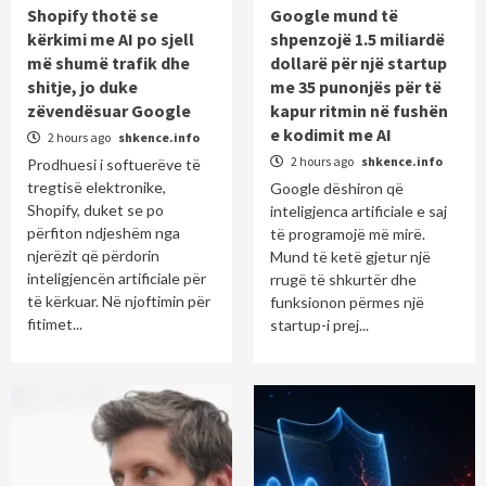
Shopify thotë se
Google mund të
kërkimi me AI po sjell
shpenzojë 1.5 miliardë
më shumë trafik dhe
dollarë për një startup
shitje, jo duke
me 35 punonjës për të
zëvendësuar Google
kapur ritmin në fushën
e kodimit me AI
2 hours ago
shkence.info
2 hours ago
shkence.info
Prodhuesi i softuerëve të
tregtisë elektronike,
Google dëshiron që
Shopify, duket se po
inteligjenca artificiale e saj
përfiton ndjeshëm nga
të programojë më mirë.
njerëzit që përdorin
Mund të ketë gjetur një
inteligjencën artificiale për
rrugë të shkurtër dhe
të kërkuar. Në njoftimin për
funksionon përmes një
fitimet...
startup-i prej...