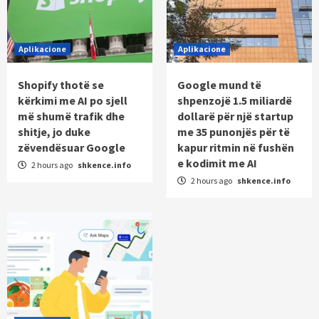
Aplikacione
Aplikacione
Shopify thotë se
Google mund të
kërkimi me AI po sjell
shpenzojë 1.5 miliardë
më shumë trafik dhe
dollarë për një startup
shitje, jo duke
me 35 punonjës për të
zëvendësuar Google
kapur ritmin në fushën
e kodimit me AI
2 hours ago
shkence.info
2 hours ago
shkence.info