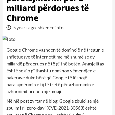
miliard përdorues të
Chrome
5 years ago
shkence.info
Google Chrome vazhdon të dominojë në tregun e
shfletuesve të internetit me më shumë se dy
miliardë përdorues në të gjithë botën. Anasjelltas
është se ajo gjithashtu dominon vëmendjen e
hakerave duke bërë që Google të lëshojë
paralajmërimin e tij të tretë për azhurnimin e
azhurnimit brenda një muaji.
Në një post zyrtar në blog, Google zbuloi se një
zbulim i ri ‘zero-day’ (CVE-2021-30563) është
zbuluar në Chrome dhe – ashtu si sulmi i