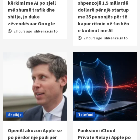
kërkimi me AI po sjell
shpenzojë 1.5 miliardë
më shumë trafik dhe
dollarë për një startup
shitje, jo duke
me 35 punonjës për të
zëvendësuar Google
kapur ritmin në fushën
e kodimit me AI
2 hours ago
shkence.info
2 hours ago
shkence.info
Shpikje
Telefoni
OpenAI akuzon Apple se
Funksioni iCloud
po përdor një padi për
Private Relay i Apple po