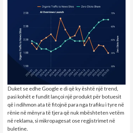
Duket se edhe Google e di që ky është një trend,
pasi kohët e fundit lançoi një produkt për botuesit
që i ndihmon ata të fitojnë para nga trafiku i tyre në
rënie në mënyra të tjera që nuk mbështeten vetëm
në reklama, si mikropagesat ose regjistrimet në
buletine.