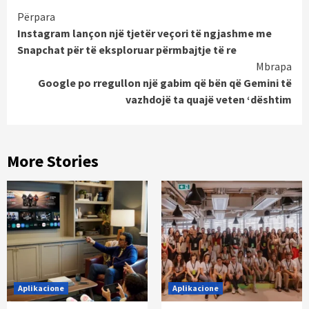
Continue
Përpara
Instagram lançon një tjetër veçori të ngjashme me
Reading
Snapchat për të eksploruar përmbajtje të re
Mbrapa
Google po rregullon një gabim që bën që Gemini të
vazhdojë ta quajë veten ‘dështim
More Stories
Aplikacione
Aplikacione