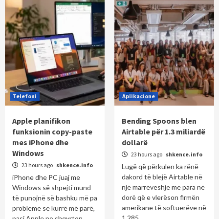
Telefoni
Aplikacione
Apple planifikon
Bending Spoons blen
funksionin copy-paste
Airtable për 1.3 miliardë
mes iPhone dhe
dollarë
Windows
23 hours ago
shkence.info
23 hours ago
shkence.info
Lugë që përkulen ka rënë
dakord të blejë Airtable në
iPhone dhe PC juaj me
një marrëveshje me para në
Windows së shpejti mund
dorë që e vlerëson firmën
të punojnë së bashku më pa
amerikane të softuerëve në
probleme se kurrë më parë,
1.285...
pasi Apple po shqyrton