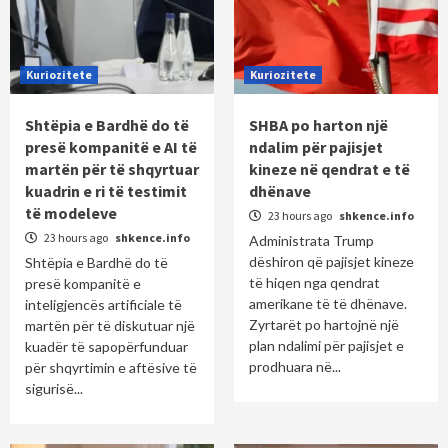
Kuriozitete
Kuriozitete
Shtëpia e Bardhë do të
SHBA po harton një
presë kompanitë e AI të
ndalim për pajisjet
martën për të shqyrtuar
kineze në qendrat e të
kuadrin e ri të testimit
dhënave
të modeleve
23 hours ago
shkence.info
23 hours ago
shkence.info
Administrata Trump
dëshiron që pajisjet kineze
Shtëpia e Bardhë do të
të hiqen nga qendrat
presë kompanitë e
amerikane të të dhënave.
inteligjencës artificiale të
Zyrtarët po hartojnë një
martën për të diskutuar një
plan ndalimi për pajisjet e
kuadër të sapopërfunduar
prodhuara në...
për shqyrtimin e aftësive të
sigurisë...