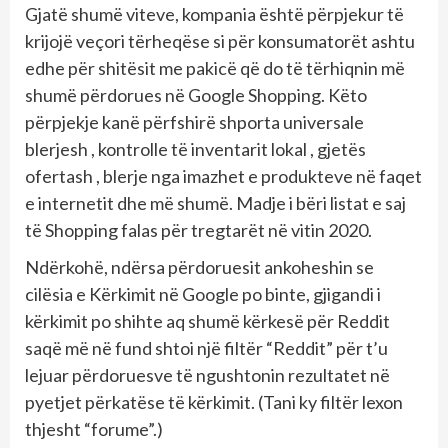
Gjatë shumë viteve, kompania është përpjekur të
krijojë veçori tërheqëse si për konsumatorët ashtu
edhe për shitësit me pakicë që do të tërhiqnin më
shumë përdorues në Google Shopping. Këto
përpjekje kanë përfshirë shporta universale
blerjesh , kontrolle të inventarit lokal , gjetës
ofertash , blerje nga imazhet e produkteve në faqet
e internetit dhe më shumë. Madje i bëri listat e saj
të Shopping falas për tregtarët në vitin 2020.
Ndërkohë, ndërsa përdoruesit ankoheshin se
cilësia e Kërkimit në Google po binte, gjigandi i
kërkimit po shihte aq shumë kërkesë për Reddit
saqë më në fund shtoi një filtër “Reddit” për t’u
lejuar përdoruesve të ngushtonin rezultatet në
pyetjet përkatëse të kërkimit. (Tani ky filtër lexon
thjesht “forume”.)