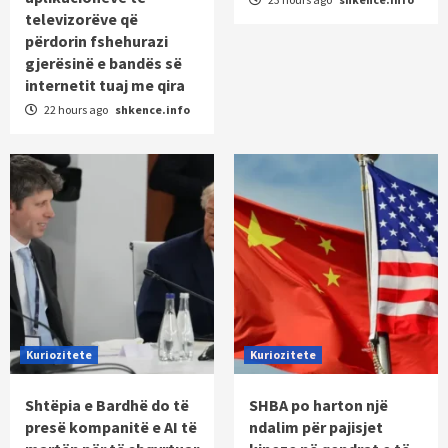
televizorëve që
përdorin fshehurazi
gjerësinë e bandës së
internetit tuaj me qira
22 hours ago
shkence.info
Kuriozitete
Kuriozitete
Shtëpia e Bardhë do të
SHBA po harton një
presë kompanitë e AI të
ndalim për pajisjet