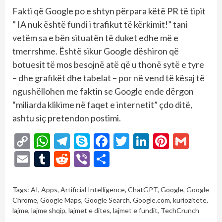
Fakti që Google po e shtyn përpara këtë PR të tipit
” IA nuk është fundi i trafikut të kërkimit!” tani
vetëm sa e bën situatën të duket edhe më e
tmerrshme. Është sikur Google dëshiron që
botuesit të mos besojnë atë që u thonë sytë e tyre
– dhe grafikët dhe tabelat – por në vend të kësaj të
ngushëllohen me faktin se Google ende dërgon
“miliarda klikime në faqet e internetit” çdo ditë,
ashtu siç pretendon postimi.
Copy
WhatsApp
Telegram
Skype
Facebook
Twitter
LinkedIn
Pintere
Gmai
Link
Email
Tumblr
Reddit
Viber
Share
Tags:
AI
,
Apps
,
Artificial Intelligence
,
ChatGPT
,
Google
,
Google
Chrome
,
Google Maps
,
Google Search
,
Google.com
,
kuriozitete
,
lajme
,
lajme shqip
,
lajmet e dites
,
lajmet e fundit
,
TechCrunch