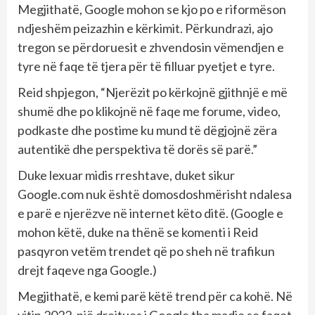
Megjithatë, Google mohon se kjo po e riformëson
ndjeshëm peizazhin e kërkimit. Përkundrazi, ajo
tregon se përdoruesit e zhvendosin vëmendjen e
tyre në faqe të tjera për të filluar pyetjet e tyre.
Reid shpjegon, “Njerëzit po kërkojnë gjithnjë e më
shumë dhe po klikojnë në faqe me forume, video,
podkaste dhe postime ku mund të dëgjojnë zëra
autentikë dhe perspektiva të dorës së parë.”
Duke lexuar midis rreshtave, duket sikur
Google.com nuk është domosdoshmërisht ndalesa
e parë e njerëzve në internet këto ditë. (Google e
mohon këtë, duke na thënë se komenti i Reid
pasqyron vetëm trendet që po sheh në trafikun
drejt faqeve nga Google.)
Megjithatë, e kemi parë këtë trend për ca kohë. Në