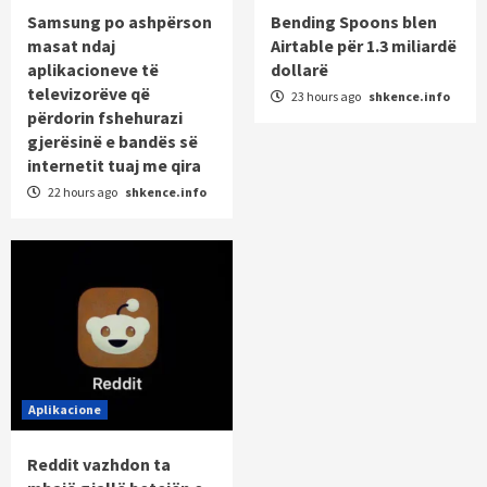
Samsung po ashpërson
Bending Spoons blen
masat ndaj
Airtable për 1.3 miliardë
aplikacioneve të
dollarë
televizorëve që
23 hours ago
shkence.info
përdorin fshehurazi
gjerësinë e bandës së
internetit tuaj me qira
22 hours ago
shkence.info
Aplikacione
Reddit vazhdon ta