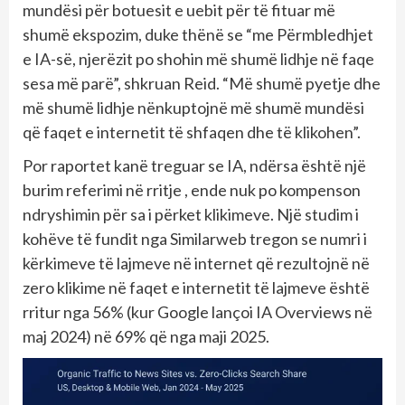
mundësi për botuesit e uebit për të fituar më
shumë ekspozim, duke thënë se “me Përmbledhjet
e IA-së, njerëzit po shohin më shumë lidhje në faqe
sesa më parë”, shkruan Reid. “Më shumë pyetje dhe
më shumë lidhje nënkuptojnë më shumë mundësi
që faqet e internetit të shfaqen dhe të klikohen”.
Por raportet kanë treguar se IA, ndërsa është një
burim referimi në rritje , ende nuk po kompenson
ndryshimin për sa i përket klikimeve. Një studim i
kohëve të fundit nga Similarweb tregon se numri i
kërkimeve të lajmeve në internet që rezultojnë në
zero klikime në faqet e internetit të lajmeve është
rritur nga 56% (kur Google lançoi IA Overviews në
maj 2024) në 69% që nga maji 2025.