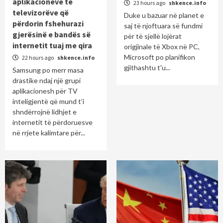
aplikacioneve të
23 hours ago
shkence.info
televizorëve që
Duke u bazuar në planet e
përdorin fshehurazi
saj të njoftuara së fundmi
gjerësinë e bandës së
për të sjellë lojërat
internetit tuaj me qira
origjinale të Xbox në PC,
Microsoft po planifikon
22 hours ago
shkence.info
gjithashtu t'u...
Samsung po merr masa
drastike ndaj një grupi
aplikacionesh për TV
inteligjentë që mund t’i
shndërrojnë lidhjet e
internetit të përdoruesve
në rrjete kalimtare për...