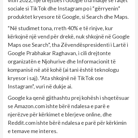
vitin 2022, një drejtues i Google tha madje se faqet
sociale si TikTok dhe Instagram po i “gërryenin”
produktet kryesore të Google, si Search dhe Maps.
“Në studimet tona, rreth 40% e të rinjve, kur
kërkojnë një vend për drekë, nuk shkojnë në Google
Maps ose Search”, tha Zëvendëspresidenti i Lartë i
Google Prabhakar Raghavan, i cili drejtonte
organizatën e Njohurive dhe Informacionit të
kompanisë në atë kohë (ai tani është teknologu
kryesor i saj). “Ata shkojnë në TikTok ose
Instagram”, vuri në dukje ai.
Google ka qenë gjithashtu prej kohësh i shqetësuar
se Amazon.com ishte bërë ndalesa e parë e
njerëzve për kërkimet e blerjeve online, dhe
Reddit.com ishte bërë ndalesa e parë për kërkimin
e temave me interes.