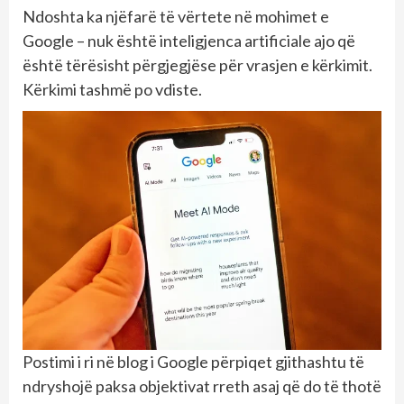
Ndoshta ka njëfarë të vërtete në mohimet e
Google – nuk është inteligjenca artificiale ajo që
është tërësisht përgjegjëse për vrasjen e kërkimit.
Kërkimi tashmë po vdiste.
Postimi i ri në blog i Google përpiqet gjithashtu të
ndryshojë paksa objektivat rreth asaj që do të thotë