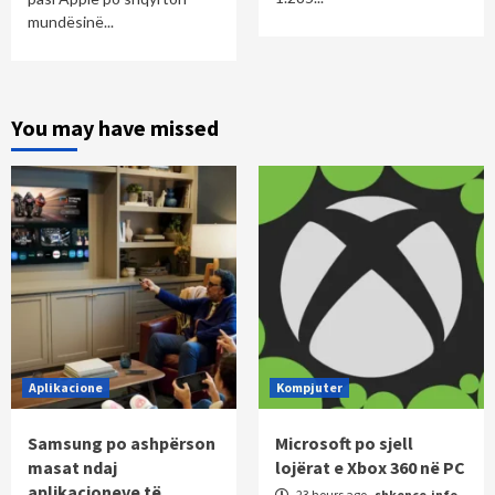
mundësinë...
You may have missed
Aplikacione
Kompjuter
Samsung po ashpërson
Microsoft po sjell
masat ndaj
lojërat e Xbox 360 në PC
aplikacioneve të
23 hours ago
shkence.info