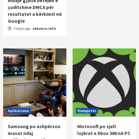
mbajë gjallë betejën e
çuditshme DMCA për
rezultatet e kërkimit në
Google
3 days ago
shkence.info
Aplikacione
Kompjuter
Samsung po ashpërson
Microsoft po sjell
masat ndaj
lojërat e Xbox 360 në PC