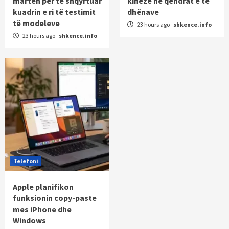
martën për të shqyrtuar
kineze në qendrat e të
kuadrin e ri të testimit
dhënave
të modeleve
23 hours ago
shkence.info
23 hours ago
shkence.info
Telefoni
Apple planifikon
funksionin copy-paste
mes iPhone dhe
Windows