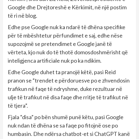
Google dhe Drejtoreshë e Kërkimit, në një postim
të ri në blog.
Edhe pse Google nuk ka ndarë të dhëna specifike
për të mbështetur përfundimet e saj, edhe nëse
supozojmë se pretendimet e Google janë të
vërteta, kjo nuk do të thotë domosdoshmërisht që
inteligjenca artificiale nuk po ka ndikim.
Edhe Google duhet ta pranojë këtë, pasi Reid
pranon se “trendet e përdoruesve po e zhvendosin
trafikun në faqe të ndryshme, duke rezultuar në
ulje të trafikut në disa faqe dhe rritje të trafikut në
të tjera”.
Fjala “disa” po bën shumë punë këtu, pasi Google
nuk ndan të dhëna se sa faqe po fitojnë ose po
humbasin. Dhe ndërsa chatbot-et si ChatGPT kanë