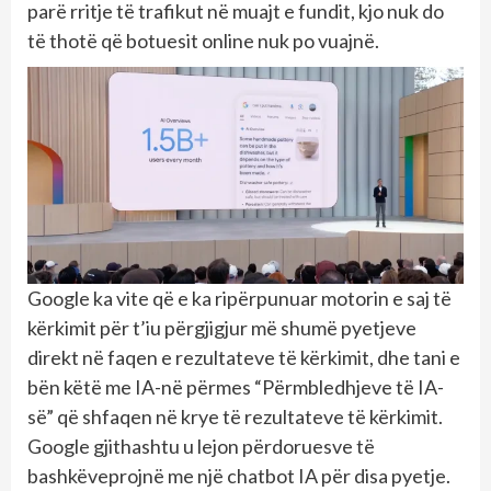
parë rritje të trafikut në muajt e fundit, kjo nuk do
të thotë që botuesit online nuk po vuajnë.
Google ka vite që e ka ripërpunuar motorin e saj të
kërkimit për t’iu përgjigjur më shumë pyetjeve
direkt në faqen e rezultateve të kërkimit, dhe tani e
bën këtë me IA-në përmes “Përmbledhjeve të IA-
së” që shfaqen në krye të rezultateve të kërkimit.
Google gjithashtu u lejon përdoruesve të
bashkëveprojnë me një chatbot IA për disa pyetje.