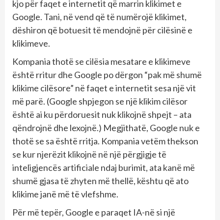
kjo për faqet e internetit që marrin klikimet e
Google. Tani, në vend që të numërojë klikimet,
dëshiron që botuesit të mendojnë për cilësinë e
klikimeve.
Kompania thotë se cilësia mesatare e klikimeve
është rritur dhe Google po dërgon “pak më shumë
klikime cilësore” në faqet e internetit sesa një vit
më parë. (Google shpjegon se një klikim cilësor
është ai ku përdoruesit nuk klikojnë shpejt – ata
qëndrojnë dhe lexojnë.) Megjithatë, Google nuk e
thotë se sa është rritja. Kompania vetëm thekson
se kur njerëzit klikojnë në një përgjigje të
inteligjencës artificiale ndaj burimit, ata kanë më
shumë gjasa të zhyten më thellë, kështu që ato
klikime janë më të vlefshme.
Për më tepër, Google e paraqet IA-në si një