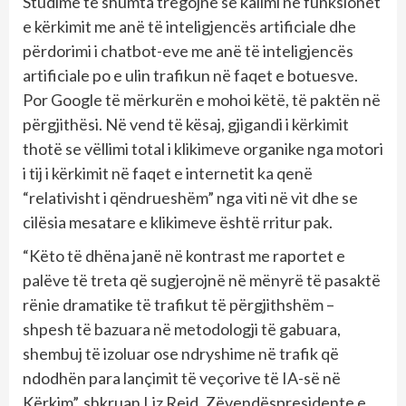
Studime të shumta tregojnë se kalimi në funksionet
e kërkimit me anë të inteligjencës artificiale dhe
përdorimi i chatbot-eve me anë të inteligjencës
artificiale po e ulin trafikun në faqet e botuesve.
Por Google të mërkurën e mohoi këtë, të paktën në
përgjithësi. Në vend të kësaj, gjigandi i kërkimit
thotë se vëllimi total i klikimeve organike nga motori
i tij i kërkimit në faqet e internetit ka qenë
“relativisht i qëndrueshëm” nga viti në vit dhe se
cilësia mesatare e klikimeve është rritur pak.
“Këto të dhëna janë në kontrast me raportet e
palëve të treta që sugjerojnë në mënyrë të pasaktë
rënie dramatike të trafikut të përgjithshëm –
shpesh të bazuara në metodologji të gabuara,
shembuj të izoluar ose ndryshime në trafik që
ndodhën para lançimit të veçorive të IA-së në
Kërkim”, shkruan Liz Reid, Zëvendëspresidente e