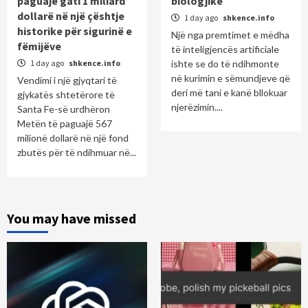
paguajë gati 1 miliard
biologjike
dollarë në një çështje
1 day ago
shkence.info
historike për sigurinë e
Një nga premtimet e mëdha
fëmijëve
të inteligjencës artificiale
1 day ago
shkence.info
ishte se do të ndihmonte
në kurimin e sëmundjeve që
Vendimi i një gjyqtari të
deri më tani e kanë bllokuar
gjykatës shtetërore të
njerëzimin....
Santa Fe-së urdhëron
Metën të paguajë 567
milionë dollarë në një fond
zbutës për të ndihmuar në...
You may have missed