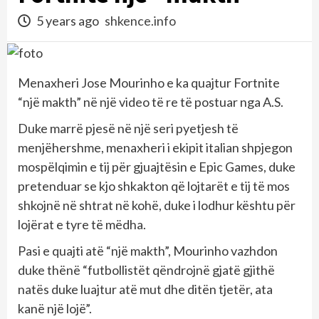
5 years ago
shkence.info
Menaxheri Jose Mourinho e ka quajtur Fortnite
“një makth” në një video të re të postuar nga A.S.
Duke marrë pjesë në një seri pyetjesh të
menjëhershme, menaxheri i ekipit italian shpjegon
mospëlqimin e tij për gjuajtësin e Epic Games, duke
pretenduar se kjo shkakton që lojtarët e tij të mos
shkojnë në shtrat në kohë, duke i lodhur kështu për
lojërat e tyre të mëdha.
Pasi e quajti atë “një makth”, Mourinho vazhdon
duke thënë “futbollistët qëndrojnë gjatë gjithë
natës duke luajtur atë mut dhe ditën tjetër, ata
kanë një lojë”.