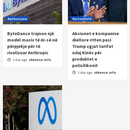
Aplikacione
Kuriozitete
ByteDance trajnon një
Aksionet e kompanive
model masiv të AI-së në
diellore rriten pasi
përpjekje për të
Trump zgjat tarifat
rivalizuar Anthropic
ndaj Kinës për
produktet e
1 day ago
shkence.info
polisilikonit
1 day ago
shkence.info