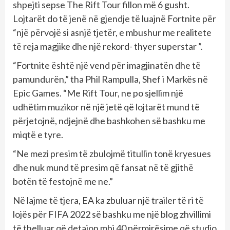
shpejti sepse The Rift Tour fillon më 6 gusht.
Lojtarët do të jenë në gjendje të luajnë Fortnite për
“një përvojë si asnjë tjetër, e mbushur me realitete
të reja magjike dhe një rekord- thyer superstar ”.
“Fortnite është një vend për imagjinatën dhe të
pamundurën,” tha Phil Rampulla, Shef i Markës në
Epic Games. “Me Rift Tour, ne po sjellim një
udhëtim muzikor në një jetë që lojtarët mund të
përjetojnë, ndjejnë dhe bashkohen së bashku me
miqtë e tyre.
“Ne mezi presim të zbulojmë titullin tonë kryesues
dhe nuk mund të presim që fansat në të gjithë
botën të festojnë me ne.”
Në lajme të tjera, EA ka zbuluar një trailer të ri të
lojës për FIFA 2022 së bashku me një blog zhvillimi
të thelluar që detajon mbi 40 përmirësime që studio