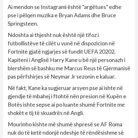
Ai mendon se Instagrami është “argëtues” edhe
pse i pëlqen muzika e Bryan Adams dhe Bruce
Springsteen.
Ndoshta ai thjesht nuk është një tifoz i
futbollistëve të cilët u vunë në dispozicion në
Fortnite gjatë ngjarjes së fundit UEFA 20202.
Kapiteni i Anglisë Harry Kane u bë një personazh i
blershëm së bashku me Marcus Reus të Gjermanisë
pas përfshirjes së Neymar Jr sezonin e kaluar.
Në fakt, Kane ka sugjeruar arsyen pse ai ishte në
gjendje të mbahej i ftohtë nën presion në Kupën e
Botës ishte sepse ai po luante shumë Fortnite me
shokët e tij të skuadrës në Angli.
Mourinho kishte më shumë shpresë se AF Roma
nuk do të ketë ndonjë ndeshje të rëndësishme së