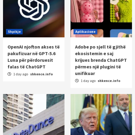
Shpikje
Aplikacione
OpenAI njofton akses të
Adobe po sjell të gjithë
pakufizuar në GPT-5.6
ekosistemin e saj
Luna për përdoruesit
krijues brenda ChatGPT
falas të ChatGPT
përmes një plugini të
unifikuar
1 day ago
shkence.info
1 day ago
shkence.info