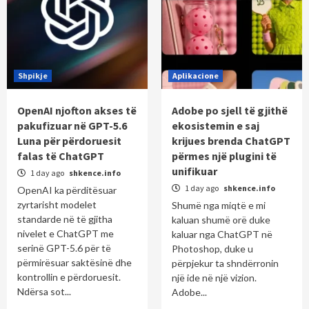
Shpikje
Aplikacione
OpenAI njofton akses të
Adobe po sjell të gjithë
pakufizuar në GPT-5.6
ekosistemin e saj
Luna për përdoruesit
krijues brenda ChatGPT
falas të ChatGPT
përmes një plugini të
unifikuar
1 day ago
shkence.info
1 day ago
shkence.info
OpenAI ka përditësuar
zyrtarisht modelet
Shumë nga miqtë e mi
standarde në të gjitha
kaluan shumë orë duke
nivelet e ChatGPT me
kaluar nga ChatGPT në
serinë GPT-5.6 për të
Photoshop, duke u
përmirësuar saktësinë dhe
përpjekur ta shndërronin
kontrollin e përdoruesit.
një ide në një vizion.
Ndërsa sot...
Adobe...