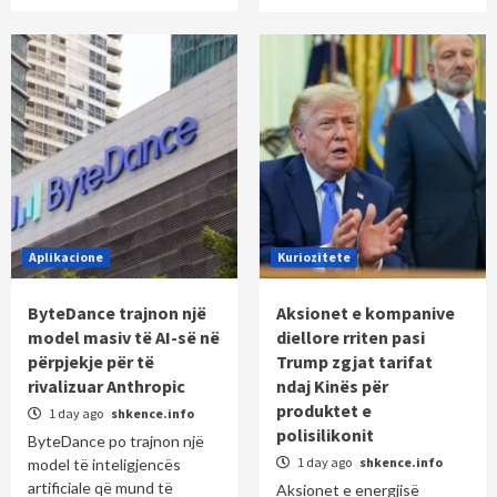
Aplikacione
Kuriozitete
ByteDance trajnon një
Aksionet e kompanive
model masiv të AI-së në
diellore rriten pasi
përpjekje për të
Trump zgjat tarifat
rivalizuar Anthropic
ndaj Kinës për
produktet e
1 day ago
shkence.info
polisilikonit
ByteDance po trajnon një
1 day ago
shkence.info
model të inteligjencës
artificiale që mund të
Aksionet e energjisë