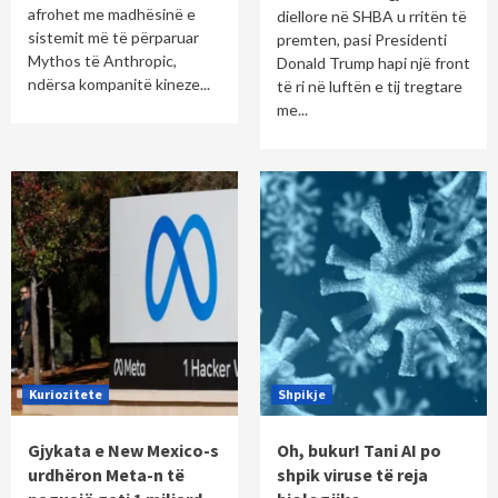
afrohet me madhësinë e
diellore në SHBA u rritën të
sistemit më të përparuar
premten, pasi Presidenti
Mythos të Anthropic,
Donald Trump hapi një front
ndërsa kompanitë kineze...
të ri në luftën e tij tregtare
me...
Kuriozitete
Shpikje
Gjykata e New Mexico-s
Oh, bukur! Tani AI po
urdhëron Meta-n të
shpik viruse të reja