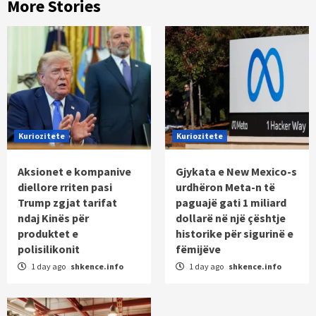
More Stories
Kuriozitete
Kuriozitete
Aksionet e kompanive
Gjykata e New Mexico-s
diellore rriten pasi
urdhëron Meta-n të
Trump zgjat tarifat
paguajë gati 1 miliard
ndaj Kinës për
dollarë në një çështje
produktet e
historike për sigurinë e
polisilikonit
fëmijëve
1 day ago
shkence.info
1 day ago
shkence.info