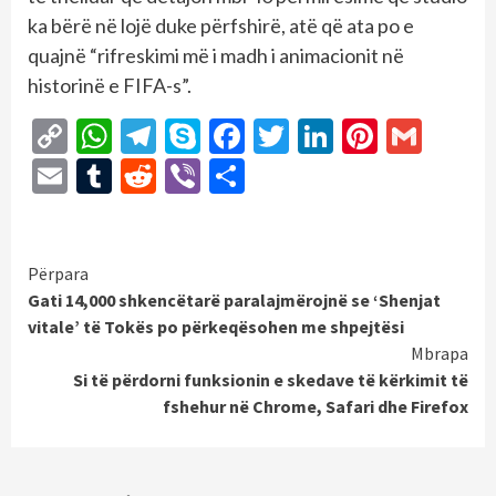
ka bërë në lojë duke përfshirë, atë që ata po e
quajnë “rifreskimi më i madh i animacionit në
historinë e FIFA-s”.
Copy
WhatsApp
Telegram
Skype
Facebook
Twitter
LinkedIn
Pintere
Gmai
Link
Email
Tumblr
Reddit
Viber
Share
Continue
Përpara
Gati 14,000 shkencëtarë paralajmërojnë se ‘Shenjat
Reading
vitale’ të Tokës po përkeqësohen me shpejtësi
Mbrapa
Si të përdorni funksionin e skedave të kërkimit të
fshehur në Chrome, Safari dhe Firefox