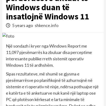
Windows duan të
insatlojnë Windows 11
5 years ago
shkence.info
Një sondazh i kryer nga Windows Report me
11,097 pjesëmarrës ka zbuluar disa perceptime
interesante publike rreth sistemit operativ
Windows 11 të ardhshëm.
Sipas rezultateve, më shumë se gjysma e
pjesëmarrësve po planifikojnë të azhurnojnë në
sistemin e ri operativ në nisje, ndërsa pothuajse një
e katërta e të anketuarve nuk kanë një laptop ose
PC që plotëson kërkesat e larta minimale të
harduerit për tu përmirësuar fare. Duket se edhe