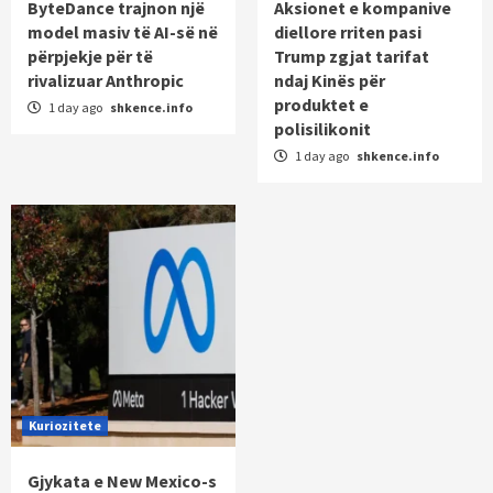
ByteDance trajnon një
Aksionet e kompanive
model masiv të AI-së në
diellore rriten pasi
përpjekje për të
Trump zgjat tarifat
rivalizuar Anthropic
ndaj Kinës për
produktet e
1 day ago
shkence.info
polisilikonit
1 day ago
shkence.info
Kuriozitete
Gjykata e New Mexico-s