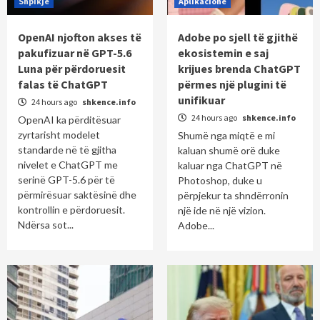
Shpikje
Aplikacione
OpenAI njofton akses të
Adobe po sjell të gjithë
pakufizuar në GPT-5.6
ekosistemin e saj
Luna për përdoruesit
krijues brenda ChatGPT
falas të ChatGPT
përmes një plugini të
unifikuar
24 hours ago
shkence.info
24 hours ago
shkence.info
OpenAI ka përditësuar
zyrtarisht modelet
Shumë nga miqtë e mi
standarde në të gjitha
kaluan shumë orë duke
nivelet e ChatGPT me
kaluar nga ChatGPT në
serinë GPT-5.6 për të
Photoshop, duke u
përmirësuar saktësinë dhe
përpjekur ta shndërronin
kontrollin e përdoruesit.
një ide në një vizion.
Ndërsa sot...
Adobe...