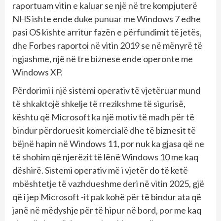
raportuam vitin e kaluar se një në tre kompjuterë
NHS ishte ende duke punuar me Windows 7 edhe
pasi OS kishte arritur fazën e përfundimit të jetës,
dhe Forbes raportoi në vitin 2019 se në mënyrë të
ngjashme, një në tre biznese ende operonte me
Windows XP.
Përdorimi i një sistemi operativ të vjetëruar mund
të shkaktojë shkelje të rrezikshme të sigurisë,
kështu që Microsoft ka një motiv të madh për të
bindur përdoruesit komercialë dhe të biznesit të
bëjnë hapin në Windows 11, por nuk ka gjasa që ne
të shohim që njerëzit të lënë Windows 10 me kaq
dëshirë. Sistemi operativ më i vjetër do të ketë
mbështetje të vazhdueshme deri në vitin 2025, gjë
që i jep Microsoft -it pak kohë për të bindur ata që
janë në mëdyshje për të hipur në bord, por me kaq