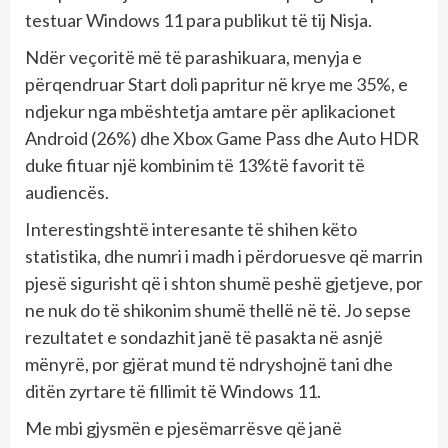
testuar Windows 11 para publikut të tij Nisja.
Ndër veçoritë më të parashikuara, menyja e
përqendruar Start doli papritur në krye me 35%, e
ndjekur nga mbështetja amtare për aplikacionet
Android (26%) dhe Xbox Game Pass dhe Auto HDR
duke fituar një kombinim të 13%të favorit të
audiencës.
Interestingshtë interesante të shihen këto
statistika, dhe numri i madh i përdoruesve që marrin
pjesë sigurisht që i shton shumë peshë gjetjeve, por
ne nuk do të shikonim shumë thellë në të. Jo sepse
rezultatet e sondazhit janë të pasakta në asnjë
mënyrë, por gjërat mund të ndryshojnë tani dhe
ditën zyrtare të fillimit të Windows 11.
Me mbi gjysmën e pjesëmarrësve që janë