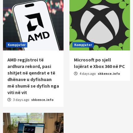
Kompjuter
Kompjuter
AMD regjistroi të
Microsoft po sjell
ardhura rekord, pasi
lojërat e Xbox 360 në PC
shitjet në qendrat e të
4 days ago
shkence.info
dhënave u dyfishuan
më shumë se dyfish nga
viti në vit
3 days ago
shkence.info