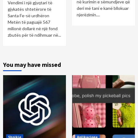
në kurimin e sëmundjeve që
Vendimi i një gjyqtari të
deri më tani e kanë bllokuar
gjykatës shtetërore të
njerëzimin....
Santa Fe-së urdhëron
Metën të paguajë 567
milionë dollarë në një fond
zbutës për të ndihmuar në...
You may have missed
Shpikje
Aplikacione