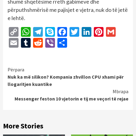
shumë shqetësime rreth gabimeve dhe
përputhshmërisë me pajisjet e vjetra, nuk do të jetë
e lehtë.
Copy
WhatsApp
Telegram
Skype
Facebook
Twitter
LinkedIn
Pintere
Gmai
Link
Email
Tumblr
Reddit
Viber
Share
Continue
Përpara
Nuk ka më silikon? Kompania zhvillon CPU xhami për
Reading
llogaritjen kuantike
Mbrapa
Messenger feston 10 vjetorin e tij me veçori të rejae
More Stories