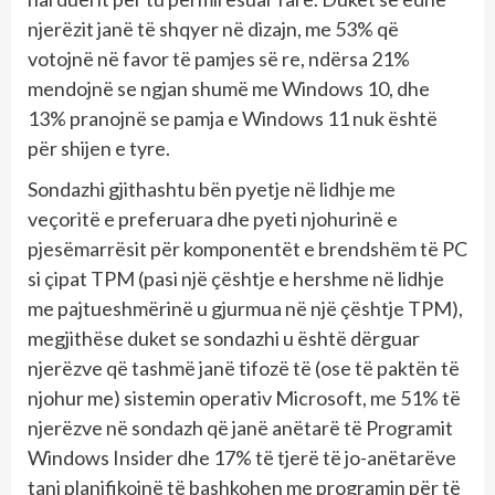
njerëzit janë të shqyer në dizajn, me 53% që
votojnë në favor të pamjes së re, ndërsa 21%
mendojnë se ngjan shumë me Windows 10, dhe
13% pranojnë se pamja e Windows 11 nuk është
për shijen e tyre.
Sondazhi gjithashtu bën pyetje në lidhje me
veçoritë e preferuara dhe pyeti njohurinë e
pjesëmarrësit për komponentët e brendshëm të PC
si çipat TPM (pasi një çështje e hershme në lidhje
me pajtueshmërinë u gjurmua në një çështje TPM),
megjithëse duket se sondazhi u është dërguar
njerëzve që tashmë janë tifozë të (ose të paktën të
njohur me) sistemin operativ Microsoft, me 51% të
njerëzve në sondazh që janë anëtarë të Programit
Windows Insider dhe 17% të tjerë të jo-anëtarëve
tani planifikojnë të bashkohen me programin për të