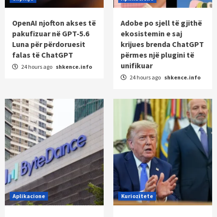
OpenAI njofton akses të
Adobe po sjell të gjithë
pakufizuar në GPT-5.6
ekosistemin e saj
Luna për përdoruesit
krijues brenda ChatGPT
falas të ChatGPT
përmes një plugini të
unifikuar
24 hours ago
shkence.info
24 hours ago
shkence.info
Aplikacione
Kuriozitete