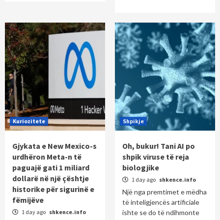
Kuriozitete
Shpikje
Gjykata e New Mexico-s
Oh, bukur! Tani AI po
urdhëron Meta-n të
shpik viruse të reja
paguajë gati 1 miliard
biologjike
dollarë në një çështje
1 day ago
shkence.info
historike për sigurinë e
Një nga premtimet e mëdha
fëmijëve
të inteligjencës artificiale
1 day ago
shkence.info
ishte se do të ndihmonte