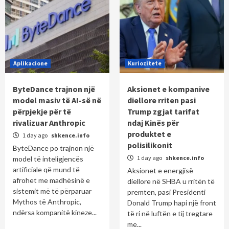
Aplikacione
Kuriozitete
ByteDance trajnon një
Aksionet e kompanive
model masiv të AI-së në
diellore rriten pasi
përpjekje për të
Trump zgjat tarifat
rivalizuar Anthropic
ndaj Kinës për
produktet e
1 day ago
shkence.info
polisilikonit
ByteDance po trajnon një
1 day ago
shkence.info
model të inteligjencës
artificiale që mund të
Aksionet e energjisë
afrohet me madhësinë e
diellore në SHBA u rritën të
sistemit më të përparuar
premten, pasi Presidenti
Mythos të Anthropic,
Donald Trump hapi një front
ndërsa kompanitë kineze...
të ri në luftën e tij tregtare
me...