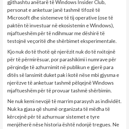
gjithashtu anëtarë të Windows Insider Club,
personat e anketuar janë tashmë tifozë të
Microsoft dhe sistemeve të tij operative (ose të
paktën të investuar në ekosistemin e Windows),
mjaftueshëm për të ndihmuar me dëshirë të
testojnë veçoritë dhe shërbimet eksperimentale.
Kjo nuk do të thotë që njerëzit nuk do të nxitojnë
për të përmirësuar, por parashikimi i numrave për
përqindje të azhurnimit në publikun e gjerë para
ditës së lansimit duket pak i kotë nëse mbi gjysma e
njerëzve të anketuar tashmë pëlqejnë Windows
mjaftueshëm për të provuar tashmë shërbimin.
Ne nuk kemi nevojë të marrim parasysh as individët.
Nuk ka gjasa që shumë organizata të mëdha të
kërcejnë për të azhurnuar sistemet e tyre
menjëherë nëse historia është ndonjë tregues. Ne