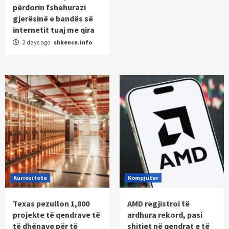
përdorin fshehurazi
gjerësinë e bandës së
internetit tuaj me qira
2 days ago
shkence.info
Kuriozitete
Kompjuter
Texas pezullon 1,800
AMD regjistroi të
projekte të qendrave të
ardhura rekord, pasi
të dhënave për të
shitjet në qendrat e të