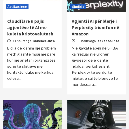
Aplikacione
Shpikje
Cloudflare u pajis
Agjenti i AI për blerje i
agjentëve të AI me
Perplexity triumfon në
kuleta kriptovalutash
Amazon
11 hours ago
shkence.info
11 hours ago
shkence.info
E dija që kishim një problem
Një gjykatë apeli në SHBA
rreth gjashtë muaj më parë
ka rrëzuar një urdhër
kur një anëtar i organizatës
gjyqësor që e kishte
sonë të shitjeve më
ndaluar përkohësisht
kontaktoi duke më kërkuar
Perplexity të përdorte
çelësa...
mjetet e saj të blerjeve të
mundësuara...