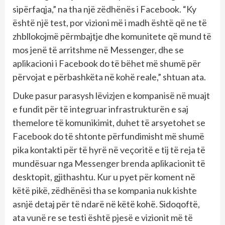
sipërfaqja,” na tha një zëdhënës i Facebook. “Ky
është një test, por vizioni më i madh është që ne të
zhbllokojmë përmbajtje dhe komunitete që mund të
mos jenë të arritshme në Messenger, dhe se
aplikacioni i Facebook do të bëhet më shumë për
përvojat e përbashkëta në kohë reale,” shtuan ata.
Duke pasur parasysh lëvizjen e kompanisë në muajt
e fundit për të integruar infrastrukturën e saj
themelore të komunikimit, duhet të arsyetohet se
Facebook do të shtonte përfundimisht më shumë
pika kontakti për të hyrë në veçoritë e tij të reja të
mundësuar nga Messenger brenda aplikacionit të
desktopit, gjithashtu. Kur u pyet për koment në
këtë pikë, zëdhënësi tha se kompania nuk kishte
asnjë detaj për të ndarë në këtë kohë. Sidoqoftë,
ata vunë re se testi është pjesë e vizionit më të