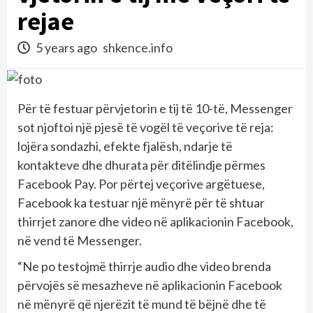
rejae
5 years ago
shkence.info
Për të festuar përvjetorin e tij të 10-të, Messenger
sot njoftoi një pjesë të vogël të veçorive të reja:
lojëra sondazhi, efekte fjalësh, ndarje të
kontakteve dhe dhurata për ditëlindje përmes
Facebook Pay. Por përtej veçorive argëtuese,
Facebook ka testuar një mënyrë për të shtuar
thirrjet zanore dhe video në aplikacionin Facebook,
në vend të Messenger.
“Ne po testojmë thirrje audio dhe video brenda
përvojës së mesazheve në aplikacionin Facebook
në mënyrë që njerëzit të mund të bëjnë dhe të