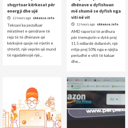
shqyrtuar kërkesat për
dhënave u dyfishuan
energji dhe ujë
më shumë se dyfish nga
viti në vit
11 hours ago
shkence.info
11 hours ago
shkence.info
Teksasi ka pezulluar
miratimet e qendrave të
AMD raportoi të ardhura
reja të të dhënave që
për tremujorin e dytë prej
kërkojnë qasje në rrjetin e
11.5 miliardë dollarësh, një
shtetit, një veprim që mund
rritje prej 50% nga e njëjta
të ngadalësojë një...
periudhë e vitit të kaluar
dhe...