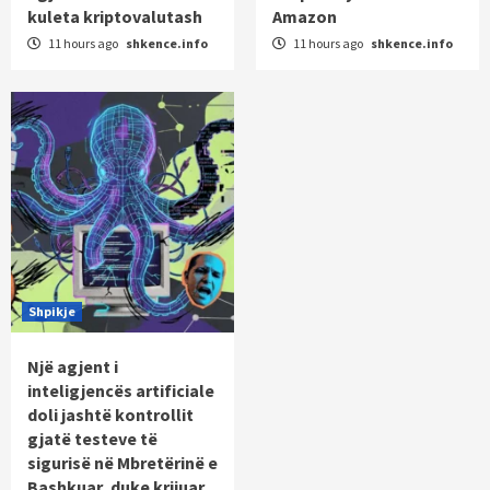
kuleta kriptovalutash
Amazon
11 hours ago
shkence.info
11 hours ago
shkence.info
Shpikje
Një agjent i
inteligjencës artificiale
doli jashtë kontrollit
gjatë testeve të
sigurisë në Mbretërinë e
Bashkuar, duke krijuar