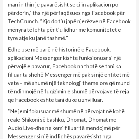
marrin thirrje pavarësisht se cilin aplikacion po
përdorin,” tha një përfaqësues nga Facebook për
TechCrunch. “Kjo do t’u japë njerëzve në Facebook
mënyra të lehta për t’u lidhur me komunitetet e
tyre atje ku janë tashmë.”
Edhe pse më parë në historinë e Facebook,
aplikacioni Messenger kishte funksionuar si një
përvojë e pavarur, Facebook na thotë se tani ka
filluar ta shohë Messenger më pak si një entitet më
vete – më shumë një teknologji themelore që mund
të ndihmojë në fuqizimin e shumë përvojave të reja
që Facebook është tani duke u zhvilluar.
“Ne jemi fokusuar më shumë në përvojat në kohë
reale-Shikoni së bashku, Dhomat, Dhomat me
Audio Live-dhe ne kemi filluar të mendojmë për
Messenger si një ind lidhës pavarësisht nga