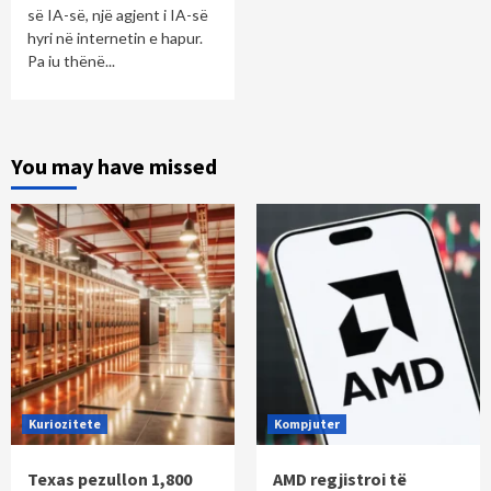
së IA-së, një agjent i IA-së
hyri në internetin e hapur.
Pa iu thënë...
You may have missed
Kuriozitete
Kompjuter
Texas pezullon 1,800
AMD regjistroi të