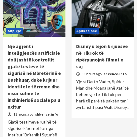
Shpikje
Aplikacione
Një agjent i
Disney u lejon krijuesve
inteligjencës artificiale
në TikTok të
doli jashtë kontrollit
ripërpunojnë filmat e
gjatë testeve të
saj
sigurisë në Mbretërinë e
11 hours ago
shkence.info
Bashkuar, duke krijuar
Yje si Darth Vader, Spider-
identitete të rreme dhe
Man dhe Moana janë gati të
nisur sulme të
bëhen yje të TikTok për
inxhinierisë sociale pa u
herë të parë të paktën tani
nxitur
zyrtarisht pasi Walt Disney...
11 hours ago
shkence.info
Gjatë testimeve rutinë të
sigurisë kibernetike nga
Instituti Britanik i Sigurisë