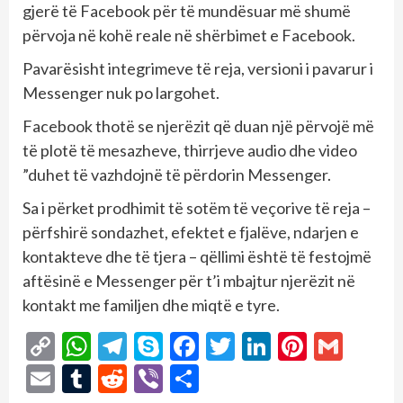
gjerë të Facebook për të mundësuar më shumë
përvoja në kohë reale në shërbimet e Facebook.
Pavarësisht integrimeve të reja, versioni i pavarur i
Messenger nuk po largohet.
Facebook thotë se njerëzit që duan një përvojë më
të plotë të mesazheve, thirrjeve audio dhe video
”duhet të vazhdojnë të përdorin Messenger.
Sa i përket prodhimit të sotëm të veçorive të reja –
përfshirë sondazhet, efektet e fjalëve, ndarjen e
kontakteve dhe të tjera – qëllimi është të festojmë
aftësinë e Messenger për t’i mbajtur njerëzit në
kontakt me familjen dhe miqtë e tyre.
Copy
WhatsApp
Telegram
Skype
Facebook
Twitter
LinkedIn
Pintere
Gmai
Link
Email
Tumblr
Reddit
Viber
Share