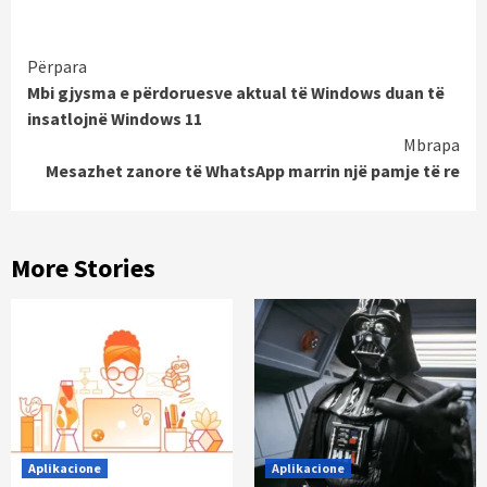
Continue
Përpara
Mbi gjysma e përdoruesve aktual të Windows duan të
Reading
insatlojnë Windows 11
Mbrapa
Mesazhet zanore të WhatsApp marrin një pamje të re
More Stories
Aplikacione
Aplikacione