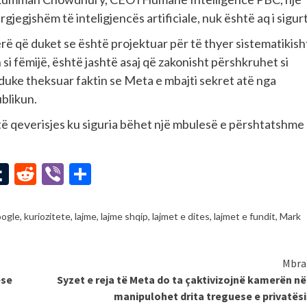
gjegjshëm të inteligjencës artificiale, nuk është aq i sigurt
jerë që duket se është projektuar për të thyer sistematikish
si fëmijë, është jashtë asaj që zakonisht përshkruhet si
d, duke theksuar faktin se Meta e mbajti sekret atë nga
ublikun.
i të qeverisjes ku siguria bëhet një mbulesë e përshtatshme
st
l
mail
Tumblr
Reddit
Viber
Share
ogle
,
kuriozitete
,
lajme
,
lajme shqip
,
lajmet e dites
,
lajmet e fundit
,
Mark
Mbra
ese
Syzet e reja të Meta do ta çaktivizojnë kamerën n
manipulohet drita treguese e privatës