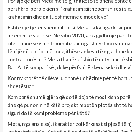
Por ajo që bëri Meta me të gjitha këto të dhëna është
përshkroi përpjekjen si “krahasim gjithëpërfshirës i sig
krahasimin dhe pajtueshmërinë e modeleve”.
Është një tjetër shembull se si Meta ua ka ngarkuar 
në emër të sigurisë. Në vitin 2020, ajo zgjidhi një pad
cilët thanë se ishin traumatizuar nga shqyrtimi i video
fëmijë në platformë, megjithëse ankesa të ngjashme kan
kontraktorësh të Meta thanë se ishin të detyruar të s
Ban AI të kompanisë , duke përfshirë skena seksi dhe vi
Kontraktorët të cilëve iu dhanë udhëzime për të hartu
shqetësuar.
Kam parë shumë gjëra që do të doja të mos i kisha parë g
dhe që punonin në këtë projekt mbetën plotësisht të hab
siguri do të kemi probleme për këtë?
Meta, nga ana e saj, i karakterizoi kërkesat si pjesë të 
krahasimit të sigurisë në një deklaratë për Wired. P