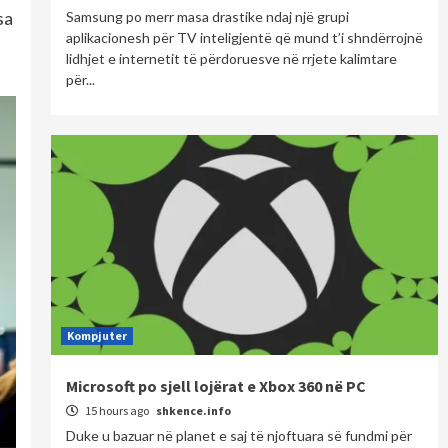
sa
Samsung po merr masa drastike ndaj një grupi
aplikacionesh për TV inteligjentë që mund t’i shndërrojnë
ë
lidhjet e internetit të përdoruesve në rrjete kalimtare
për...
Kompjuter
Microsoft po sjell lojërat e Xbox 360 në PC
15 hours ago
shkence.info
Duke u bazuar në planet e saj të njoftuara së fundmi për