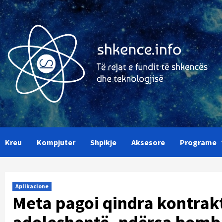
Skip
to
content
Kreu
Kompjuter
Shpikje
Aksesore
Programe
Aplikacione
Meta pagoi qindra kontrakto