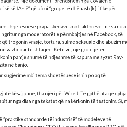
 e paqartë. Një dokument i brendshëm nga Covalen e
urisë së IA-së” që ofroi “grupe të dhënash [k]ritike për
punën shqetësuese prapa skenave kontraktorëve, me sa duk
i të ngritur nga moderatorët e përmbajtjes në Facebook, të
ve që tregonin vrasje, tortura, sulme seksuale dhe abuzim m
ë vazhduar të shfaqen. Këtë vit, një grup tjetër
hikonin pamje shumë të ndjeshme të kapura me syzet Ray-
zita në banjo.
ar sugjerime mbi tema shqetësuese ishin po aq të
jatë kësaj pune, tha njëri për Wired. Të gjithë ata që njihja
itur nga disa nga tekstet që na kërkonin të testonim. Si, 
një “praktike standarde të industrisë” të modeleve të
or Rumman Chowdhury, CEO i Humane Intelligence PBC, një