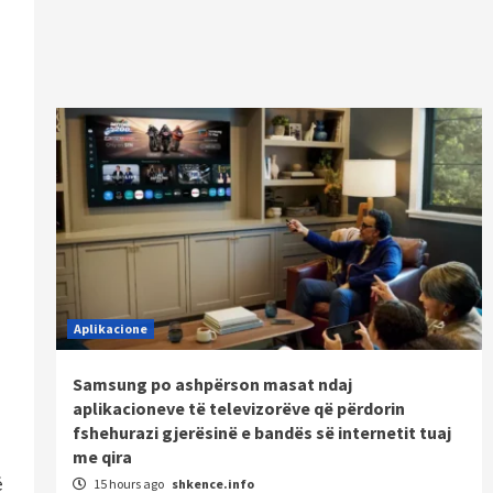
Aplikacione
Samsung po ashpërson masat ndaj
aplikacioneve të televizorëve që përdorin
fshehurazi gjerësinë e bandës së internetit tuaj
me qira
ë
15 hours ago
shkence.info