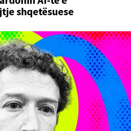
rdonin AI-të e
tje shqetësuese