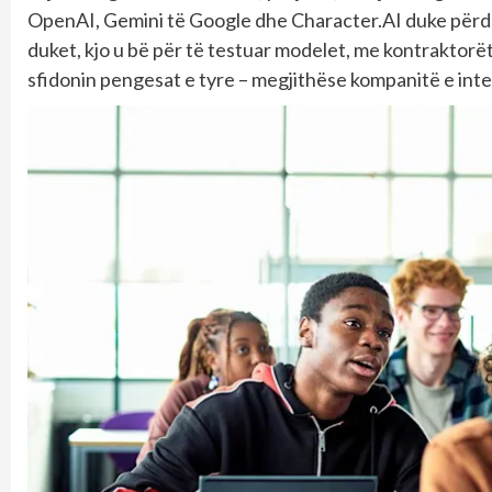
OpenAI, Gemini të Google dhe Character.AI duke përdor
duket, kjo u bë për të testuar modelet, me kontraktorët
sfidonin pengesat e tyre – megjithëse kompanitë e inteli