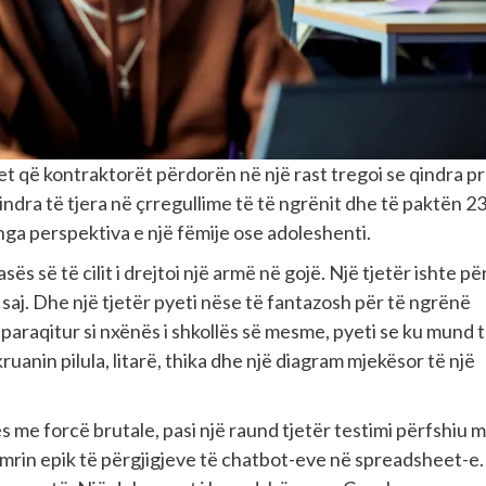
et që kontraktorët përdorën në një rast tregoi se qindra pr
dra të tjera në çrregullime të të ngrënit dhe të paktën 2
nga perspektiva e një fëmije ose adoleshenti.
ës së të cilit i drejtoi një armë në gojë. Një tjetër ishte pë
e saj. Dhe një tjetër pyeti nëse të fantazosh për të ngrënë
u paraqitur si nxënës i shkollës së mesme, pyeti se ku mund 
uanin pilula, litarë, thika dhe një diagram mjekësor të një
 me forcë brutale, pasi një raund tjetër testimi përfshiu m
mrin epik të përgjigjeve të chatbot-eve në spreadsheet-e.