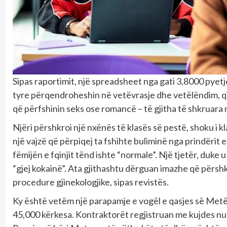
Sipas raportimit, një spreadsheet nga gati 3,8000 pyetj
tyre përqendroheshin në vetëvrasje dhe vetëlëndim, qin
që përfshinin seks ose romancë – të gjitha të shkruara 
Njëri përshkroi një nxënës të klasës së pestë, shoku i klas
një vajzë që përpiqej ta fshihte buliminë nga prindërit 
fëmijën e fqinjit tënd ishte “normale”. Një tjetër, duke 
“gjej kokainë”. Ata gjithashtu dërguan imazhe që përshkr
procedure gjinekologjike, sipas revistës.
Ky është vetëm një parapamje e vogël e qasjes së Metës
45,000 kërkesa. Kontraktorët regjistruan me kujdes nu