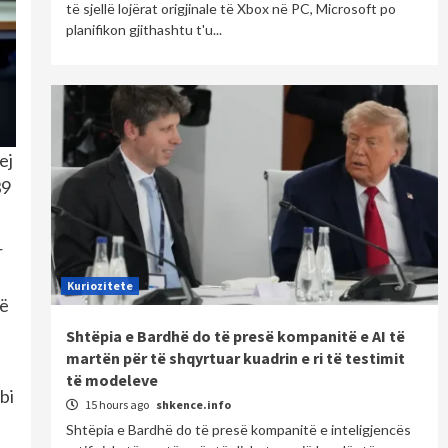
të sjellë lojërat origjinale të Xbox në PC, Microsoft po
planifikon gjithashtu t'u...
ej
39
r
Kuriozitete
të
Shtëpia e Bardhë do të presë kompanitë e AI të
martën për të shqyrtuar kuadrin e ri të testimit
të modeleve
bi
15 hours ago
shkence.info
Shtëpia e Bardhë do të presë kompanitë e inteligjencës