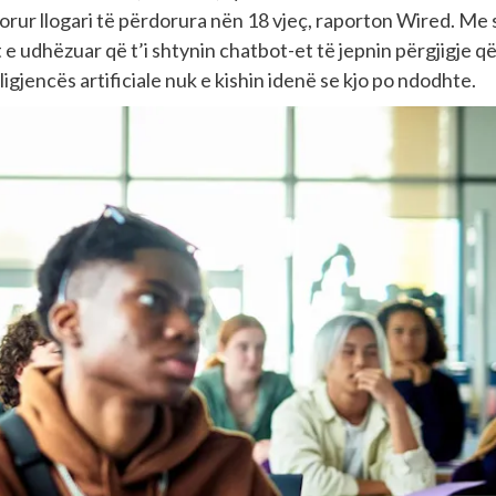
ur llogari të përdorura nën 18 vjeç, raporton Wired. Me 
 e udhëzuar që t’i shtynin chatbot-et të jepnin përgjigje q
gjencës artificiale nuk e kishin idenë se kjo po ndodhte.