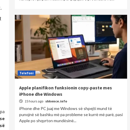
.
t
Telefoni
Apple planifikon funksionin copy-paste mes
iPhone dhe Windows
15 hours ago
shkence.info
iPhone dhe PC juaj me Windows së shpejti mund të
pa
punojnë së bashku më pa probleme se kurrë më parë, pasi
ëse
Apple po shqyrton mundësinë...
isë