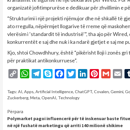
organizatë jofitimprurëse e dedikuar për zhvillimin e për
“Strukturimi i një projekti njëmujor dhe në shkallë të g
ato rregulla, nëpërmjet llogarive të rreme që maskohen 
vlerësim i ‘standardit të industrisë’”, tha ajo për Wire
konkurrentët e saj dhe nuk i ka ndarë gjetjet e saj me p
Kjo, shtoi Chowdhhury, është “pikërisht lloji i zonës gr
për praktikat antikonkurruese”.
Copy
WhatsApp
Telegram
Skype
Facebook
Twitter
LinkedIn
Pintere
Gmai
E
Link
Tags:
AI
,
Apps
,
Artificial Intelligence
,
ChatGPT
,
Covalen
,
Gemini
,
Go
Zuckerberg
,
Meta
,
OpenAI
,
Technology
Continue
Përpara
Polymarket pagoi influencerë për të inskenuar baste fitu
Reading
në një fushatë marketingu që arriti 140 milionë shikime