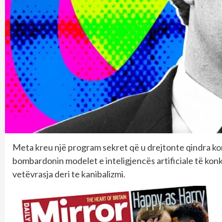
Meta kreu një program sekret që u drejtonte qindra ko
bombardonin modelet e inteligjencës artificiale të kon
vetëvrasja deri te kanibalizmi.