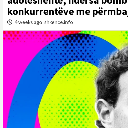
adoleshentë, ndërsa bomba
konkurrentëve me përmbaj
4 weeks ago
shkence.info