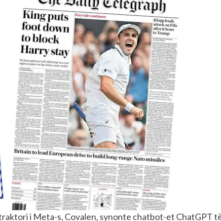
kontraktori i Meta-s, Covalen, synonte chatbot-et ChatGPT t