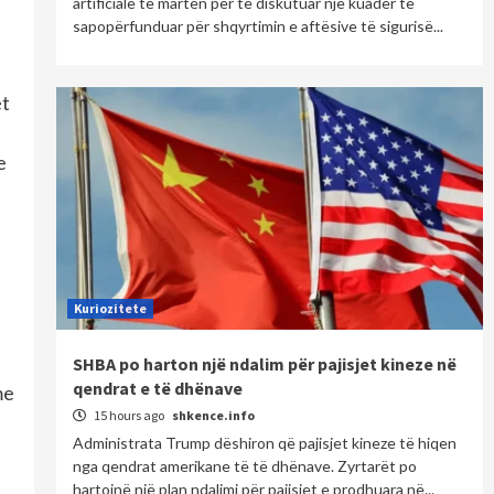
artificiale të martën për të diskutuar një kuadër të
sapopërfunduar për shqyrtimin e aftësive të sigurisë...
et
e
Kuriozitete
SHBA po harton një ndalim për pajisjet kineze në
qendrat e të dhënave
me
15 hours ago
shkence.info
Administrata Trump dëshiron që pajisjet kineze të hiqen
nga qendrat amerikane të të dhënave. Zyrtarët po
hartojnë një plan ndalimi për pajisjet e prodhuara në...