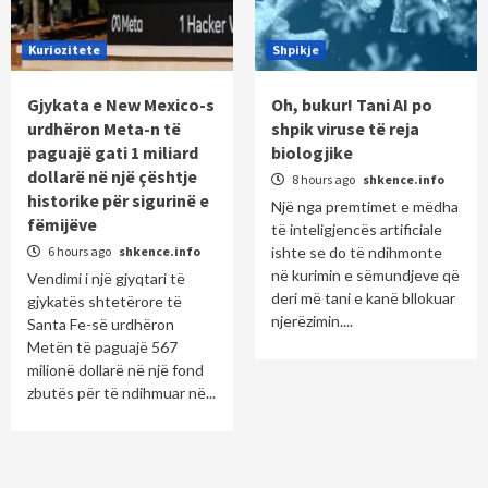
Kuriozitete
Shpikje
Gjykata e New Mexico-s
Oh, bukur! Tani AI po
urdhëron Meta-n të
shpik viruse të reja
paguajë gati 1 miliard
biologjike
dollarë në një çështje
8 hours ago
shkence.info
historike për sigurinë e
Një nga premtimet e mëdha
fëmijëve
të inteligjencës artificiale
6 hours ago
shkence.info
ishte se do të ndihmonte
në kurimin e sëmundjeve që
Vendimi i një gjyqtari të
deri më tani e kanë bllokuar
gjykatës shtetërore të
njerëzimin....
Santa Fe-së urdhëron
Metën të paguajë 567
milionë dollarë në një fond
zbutës për të ndihmuar në...