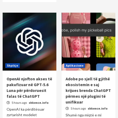
Shpikje
Aplikacione
OpenAI njofton akses të
Adobe po sjell të gjithë
pakufizuar në GPT-5.6
ekosistemin e saj
Luna për përdoruesit
krijues brenda ChatGPT
falas të ChatGPT
përmes një plugini të
unifikuar
5 hours ago
shkence.info
5 hours ago
shkence.info
OpenAI ka përditësuar
zyrtarisht modelet
Shumë nga miqtë e mi