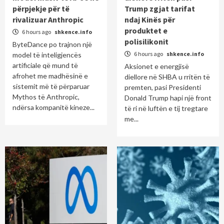
përpjekje për të
Trump zgjat tarifat
rivalizuar Anthropic
ndaj Kinës për
produktet e
6 hours ago
shkence.info
polisilikonit
ByteDance po trajnon një
6 hours ago
shkence.info
model të inteligjencës
artificiale që mund të
Aksionet e energjisë
afrohet me madhësinë e
diellore në SHBA u rritën të
sistemit më të përparuar
premten, pasi Presidenti
Mythos të Anthropic,
Donald Trump hapi një front
ndërsa kompanitë kineze...
të ri në luftën e tij tregtare
me...