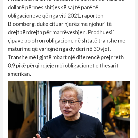
dollarë përmes shitjes së saj të parë të
obligacioneve që nga viti 2021, raporton
Bloomberg, duke cituar njerëz me njohuri të
drejtpërdrejta për marrëveshjen. Prodhuesi i
çipave po ofron obligacione në shtatë transhe me
maturime që variojnë nga dy deri në 30 vjet.
Transhe më i gjatë mbart një diferencë prej rreth
0.9 pikë përqindjeje mbi obligacionet e thesarit
amerikan.