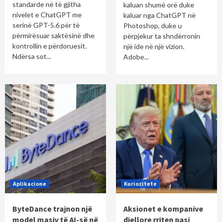
standarde në të gjitha
kaluan shumë orë duke
nivelet e ChatGPT me
kaluar nga ChatGPT në
serinë GPT-5.6 për të
Photoshop, duke u
përmirësuar saktësinë dhe
përpjekur ta shndërronin
kontrollin e përdoruesit.
një ide në një vizion.
Ndërsa sot...
Adobe...
Aplikacione
Kuriozitete
ByteDance trajnon një
Aksionet e kompanive
model masiv të AI-së në
diellore rriten pasi