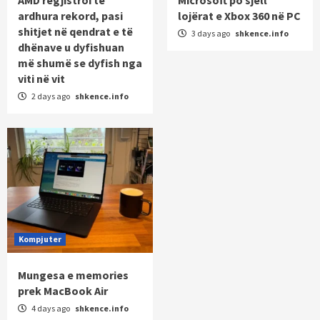
ardhura rekord, pasi
lojërat e Xbox 360 në PC
shitjet në qendrat e të
3 days ago
shkence.info
dhënave u dyfishuan
më shumë se dyfish nga
viti në vit
2 days ago
shkence.info
Kompjuter
Mungesa e memories
prek MacBook Air
4 days ago
shkence.info