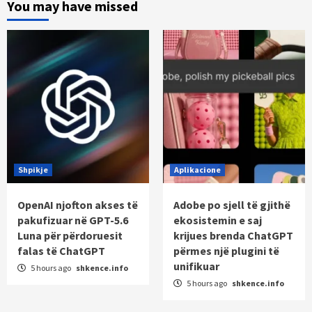
You may have missed
Shpikje
Aplikacione
OpenAI njofton akses të
Adobe po sjell të gjithë
pakufizuar në GPT-5.6
ekosistemin e saj
Luna për përdoruesit
krijues brenda ChatGPT
falas të ChatGPT
përmes një plugini të
unifikuar
5 hours ago
shkence.info
5 hours ago
shkence.info