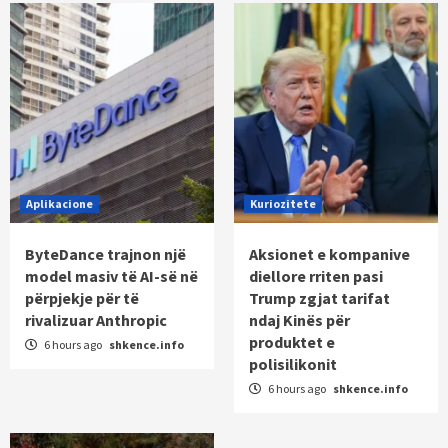
Aplikacione
Kuriozitete
ByteDance trajnon një
Aksionet e kompanive
model masiv të AI-së në
diellore rriten pasi
përpjekje për të
Trump zgjat tarifat
rivalizuar Anthropic
ndaj Kinës për
produktet e
6 hours ago
shkence.info
polisilikonit
6 hours ago
shkence.info