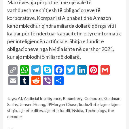
Marrëveshja përputhet me një valë të
vazhdueshme shitjesh të obligacioneve të
korporatave. Kompani si Alphabet dhe Amazon
kanë mbledhur qindra miliarda dollarë që nga viti i
kaluar për të ndërtuar kapacitetin e tyre informatik
për inteligjencën artificiale. Shitja e fundit e
obligacioneve nga Nvidia ishte në qershor 2021,
kur ajo mblodhi 5 miliardë dollarë.
Copy
WhatsApp
Telegram
Skype
Facebook
Twitter
LinkedIn
Pintere
Gmai
Link
Email
Tumblr
Reddit
Viber
Share
Tags:
AI
,
Artificial Intelligence
,
Bloomberg
,
Computer
,
Goldman
Sachs
,
Jensen Huang
,
JPMorgan Chase
,
kuriozitete
,
lajme
,
lajme
shqip
,
lajmet e dites
,
lajmet e fundit
,
Nvidia
,
Technology
,
the
decoder