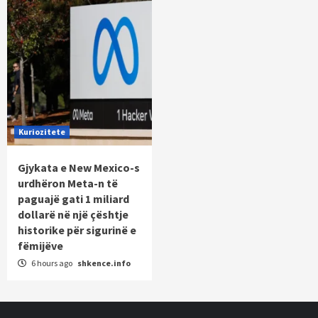
Kuriozitete
Gjykata e New Mexico-s
urdhëron Meta-n të
paguajë gati 1 miliard
dollarë në një çështje
historike për sigurinë e
fëmijëve
6 hours ago
shkence.info