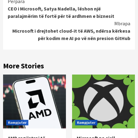
Continue
Përpara
CEO i Microsoft, Satya Nadella, lëshon një
Reading
paralajmërim të fortë për të ardhmen e biznesit
Mbrapa
Microsoft i drejtohet cloud-it të AWS, ndërsa kërkesa
për kodim me AI po vë nën presion GitHub
More Stories
Kompjuter
Kompjuter
AMD regjistroi të
Microsoft po sjell