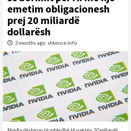
emetim obligacionesh
prej 20 miliardë
dollarësh
2 months ago
shkence.info
Nvidia dëshiron të mbledhë të paktën 20 miliardë