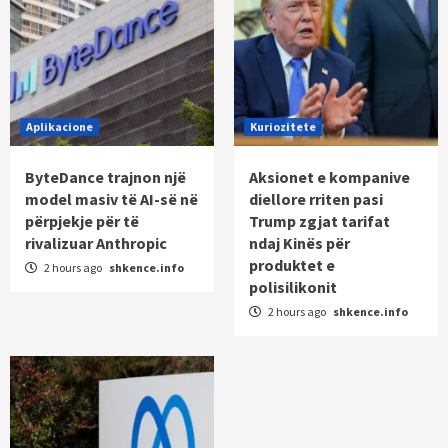
Aplikacione
Kuriozitete
ByteDance trajnon një
Aksionet e kompanive
model masiv të AI-së në
diellore rriten pasi
përpjekje për të
Trump zgjat tarifat
rivalizuar Anthropic
ndaj Kinës për
produktet e
2 hours ago
shkence.info
polisilikonit
2 hours ago
shkence.info