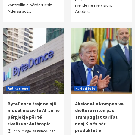
kontrollin e përdoruesit.
një ide në një vizion.
Ndërsa sot...
Adobe...
Aplikacione
Kuriozitete
ByteDance trajnon një
Aksionet e kompanive
model masiv të AI-së në
diellore rriten pasi
përpjekje për të
Trump zgjat tarifat
rivalizuar Anthropic
ndaj Kinës për
produktet e
2 hours ago
shkence.info