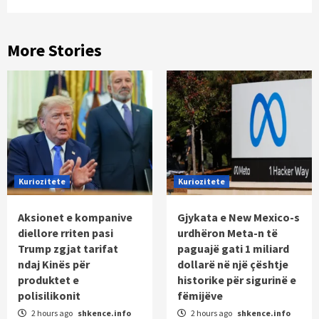
More Stories
Kuriozitete
Kuriozitete
Aksionet e kompanive
Gjykata e New Mexico-s
diellore rriten pasi
urdhëron Meta-n të
Trump zgjat tarifat
paguajë gati 1 miliard
ndaj Kinës për
dollarë në një çështje
produktet e
historike për sigurinë e
polisilikonit
fëmijëve
2 hours ago
shkence.info
2 hours ago
shkence.info