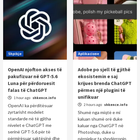
Shpikje
Aplikacione
OpenAI njofton akses të
Adobe po sjell të gjithë
pakufizuar në GPT-5.6
ekosistemin e saj
Luna për përdoruesit
krijues brenda ChatGPT
falas të ChatGPT
përmes një plugini të
unifikuar
1 hour ago
shkence.info
2 hours ago
shkence.info
OpenAI ka përditësuar
zyrtarisht modelet
Shumë nga miqtë e mi
standarde në të gjitha
kaluan shumë orë duke
nivelet e ChatGPT me
kaluar nga ChatGPT në
serinë GPT-5.6 për të
Photoshop, duke u
përmirësuar saktësinë dhe
përpjekur ta shndërronin