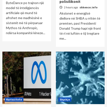
polisilikonit
ByteDance po trajnon një
2 hours ago
shkence.info
model të inteligjencës
artificiale që mund të
Aksionet e energjisë
afrohet me madhësinë e
diellore në SHBA u rritën të
sistemit më të përparuar
premten, pasi Presidenti
Mythos të Anthropic,
Donald Trump hapi një front
ndërsa kompanitë kineze...
të ri në luftën e tij tregtare
me...
Kuriozitete
Shpikje