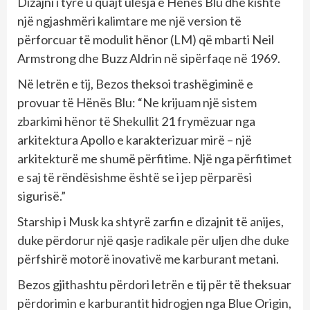
Dizajni i tyre u quajt ulësja e Hënës Blu dhe kishte
një ngjashmëri kalimtare me një version të
përforcuar të modulit hënor (LM) që mbarti Neil
Armstrong dhe Buzz Aldrin në sipërfaqe në 1969.
Në letrën e tij, Bezos theksoi trashëgiminë e
provuar të Hënës Blu: “Ne krijuam një sistem
zbarkimi hënor të Shekullit 21 frymëzuar nga
arkitektura Apollo e karakterizuar mirë – një
arkitekturë me shumë përfitime. Një nga përfitimet
e saj të rëndësishme është se i jep përparësi
sigurisë.”
Starship i Musk ka shtyrë zarfin e dizajnit të anijes,
duke përdorur një qasje radikale për uljen dhe duke
përfshirë motorë inovativë me karburant metani.
Bezos gjithashtu përdori letrën e tij për të theksuar
përdorimin e karburantit hidrogjen nga Blue Origin,