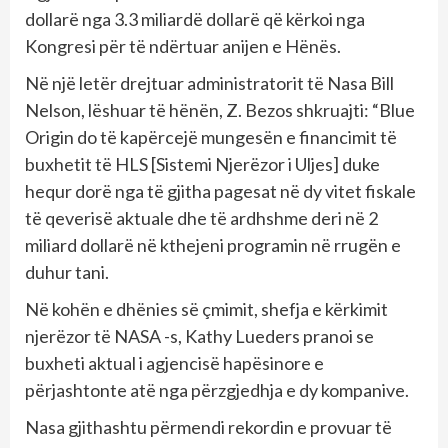
dollarë nga 3.3 miliardë dollarë që kërkoi nga
Kongresi për të ndërtuar anijen e Hënës.
Në një letër drejtuar administratorit të Nasa Bill
Nelson, lëshuar të hënën, Z. Bezos shkruajti: “Blue
Origin do të kapërcejë mungesën e financimit të
buxhetit të HLS [Sistemi Njerëzor i Uljes] duke
hequr dorë nga të gjitha pagesat në dy vitet fiskale
të qeverisë aktuale dhe të ardhshme deri në 2
miliard dollarë në kthejeni programin në rrugën e
duhur tani.
Në kohën e dhënies së çmimit, shefja e kërkimit
njerëzor të NASA -s, Kathy Lueders pranoi se
buxheti aktual i agjencisë hapësinore e
përjashtonte atë nga përzgjedhja e dy kompanive.
Nasa gjithashtu përmendi rekordin e provuar të