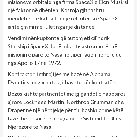
misioneve orbitale nga firma SpaceX e Elon Musk si
një faktor në dhënien. Kostoja gjithashtu
mendohet se ka luajtur një rol: oferta e SpaceX
ishte çmimi më i ulët nga një distancë.
Vendimi nënkuptonte që automjeti cilindrik
Starship i SpaceX do të mbante astronautët në
misionin e parë të Nasa në sipërfaqen hënore që
nga Apollo 17 në 1972.
Kontraktori i mbrojtjes me bazë në Alabama,
Dynetics po garonte gjithashtu për kontratën.
Bezos kishte partneritet me gjigandët e hapësirës
ajrore Lockheed Martin, Northrop Grumman dhe
Draper në një përpjekje për t’u bashkuar me këtë
fazë thelbësore të programit të Sistemit të Uljes
Njerëzore të Nasa.