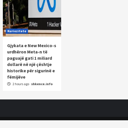
Kuriozitete
Gjykata e New Mexico-s
urdhëron Meta-n të
paguajë gati 1 miliard
dollarë në një çështje
historike për sigurinë e
fëmijëve
2 hours ago
shkence.info
Copyright © All rights reserved.