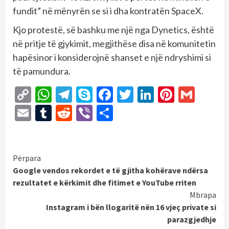
fundit” në mënyrën se si i dha kontratën SpaceX.
Kjo protestë, së bashku me një nga Dynetics, është
në pritje të gjykimit, megjithëse disa në komunitetin
hapësinor i konsiderojnë shanset e një ndryshimi si
të pamundura.
Copy
WhatsApp
Telegram
Skype
Facebook
Twitter
LinkedIn
Pintere
Gmai
Link
Email
Tumblr
Reddit
Viber
Share
Continue
Përpara
Google vendos rekordet e të gjitha kohërave ndërsa
Reading
rezultatet e kërkimit dhe fitimet e YouTube rriten
Mbrapa
Instagram i bën llogaritë nën 16 vjeç private si
parazgjedhje