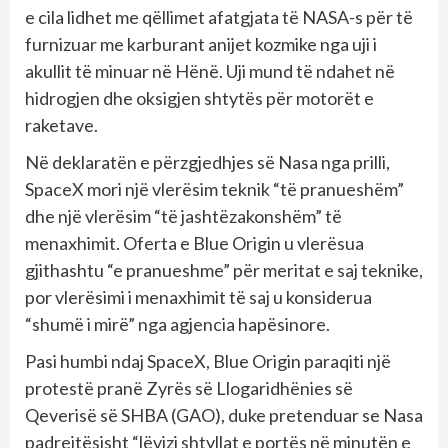
e cila lidhet me qëllimet afatgjata të NASA-s për të
furnizuar me karburant anijet kozmike nga uji i
akullit të minuar në Hënë. Uji mund të ndahet në
hidrogjen dhe oksigjen shtytës për motorët e
raketave.
Në deklaratën e përzgjedhjes së Nasa nga prilli,
SpaceX mori një vlerësim teknik “të pranueshëm”
dhe një vlerësim “të jashtëzakonshëm” të
menaxhimit. Oferta e Blue Origin u vlerësua
gjithashtu “e pranueshme” për meritat e saj teknike,
por vlerësimi i menaxhimit të saj u konsiderua
“shumë i mirë” nga agjencia hapësinore.
Pasi humbi ndaj SpaceX, Blue Origin paraqiti një
protestë pranë Zyrës së Llogaridhënies së
Qeverisë së SHBA (GAO), duke pretenduar se Nasa
padrejtësisht “lëvizi shtyllat e portës në minutën e