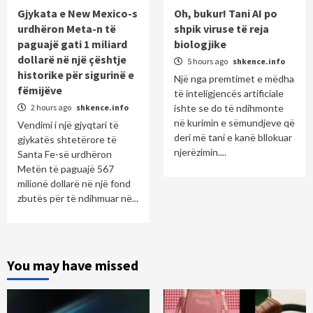
Gjykata e New Mexico-s
Oh, bukur! Tani AI po
urdhëron Meta-n të
shpik viruse të reja
paguajë gati 1 miliard
biologjike
dollarë në një çështje
5 hours ago
shkence.info
historike për sigurinë e
Një nga premtimet e mëdha
fëmijëve
të inteligjencës artificiale
2 hours ago
shkence.info
ishte se do të ndihmonte
në kurimin e sëmundjeve që
Vendimi i një gjyqtari të
deri më tani e kanë bllokuar
gjykatës shtetërore të
njerëzimin....
Santa Fe-së urdhëron
Metën të paguajë 567
milionë dollarë në një fond
zbutës për të ndihmuar në...
You may have missed