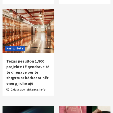
Kuriozitete
Texas pezullon 1,800
projekte të qendrave të
të dhënave për të
shqyrtuar kërkesat për
energji dhe ujë
2 days ago
shkence.info