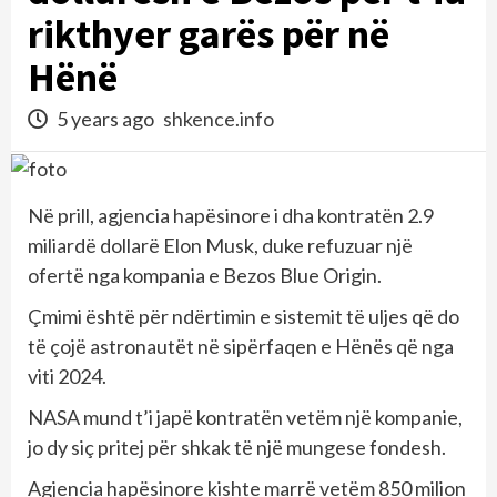
rikthyer garës për në
Hënë
5 years ago
shkence.info
Në prill, agjencia hapësinore i dha kontratën 2.9
miliardë dollarë Elon Musk, duke refuzuar një
ofertë nga kompania e Bezos Blue Origin.
Çmimi është për ndërtimin e sistemit të uljes që do
të çojë astronautët në sipërfaqen e Hënës që nga
viti 2024.
NASA mund t’i japë kontratën vetëm një kompanie,
jo dy siç pritej për shkak të një mungese fondesh.
Agjencia hapësinore kishte marrë vetëm 850 milion