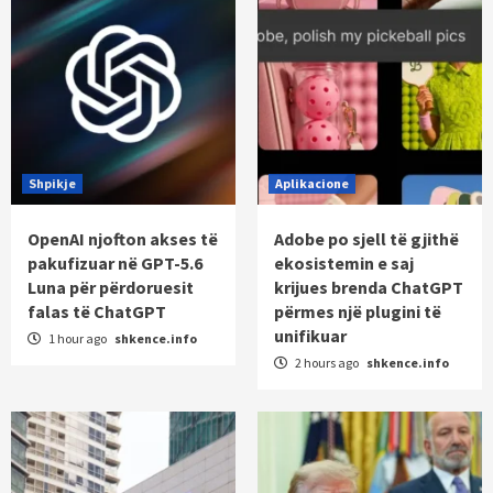
Shpikje
Aplikacione
OpenAI njofton akses të
Adobe po sjell të gjithë
pakufizuar në GPT-5.6
ekosistemin e saj
Luna për përdoruesit
krijues brenda ChatGPT
falas të ChatGPT
përmes një plugini të
unifikuar
1 hour ago
shkence.info
2 hours ago
shkence.info