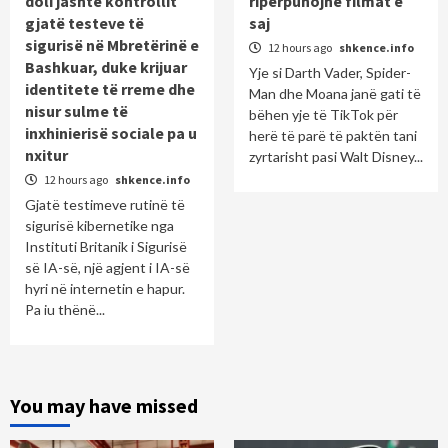
doli jashtë kontrollit
ripërpunojnë filmat e
gjatë testeve të
saj
sigurisë në Mbretërinë e
12 hours ago
shkence.info
Bashkuar, duke krijuar
Yje si Darth Vader, Spider-
identitete të rreme dhe
Man dhe Moana janë gati të
nisur sulme të
bëhen yje të TikTok për
inxhinierisë sociale pa u
herë të parë të paktën tani
nxitur
zyrtarisht pasi Walt Disney...
12 hours ago
shkence.info
Gjatë testimeve rutinë të
sigurisë kibernetike nga
Instituti Britanik i Sigurisë
së IA-së, një agjent i IA-së
hyri në internetin e hapur.
Pa iu thënë...
You may have missed