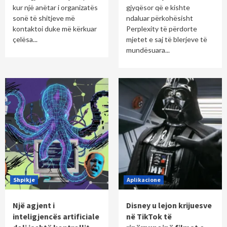
kur një anëtar i organizatës
gjyqësor që e kishte
sonë të shitjeve më
ndaluar përkohësisht
kontaktoi duke më kërkuar
Perplexity të përdorte
çelësa...
mjetet e saj të blerjeve të
mundësuara...
Shpikje
Aplikacione
Një agjent i
Disney u lejon krijuesve
inteligjencës artificiale
në TikTok të