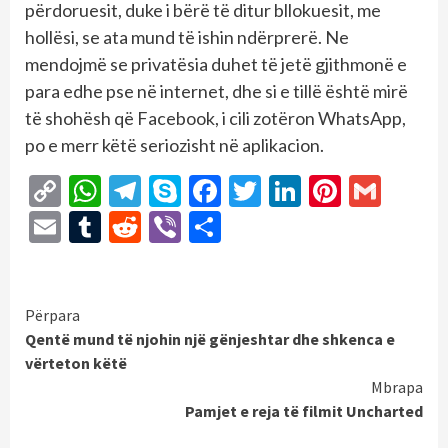
përdoruesit, duke i bërë të ditur bllokuesit, me
hollësi, se ata mund të ishin ndërprerë. Ne
mendojmë se privatësia duhet të jetë gjithmonë e
para edhe pse në internet, dhe si e tillë është mirë
të shohësh që Facebook, i cili zotëron WhatsApp,
po e merr këtë seriozisht në aplikacion.
Copy
WhatsApp
Telegram
Skype
Facebook
Twitter
LinkedIn
Pintere
Gmai
Link
Email
Tumblr
Reddit
Viber
Share
Continue
Përpara
Qentë mund të njohin një gënjeshtar dhe shkenca e
Reading
vërteton këtë
Mbrapa
Pamjet e reja të filmit Uncharted