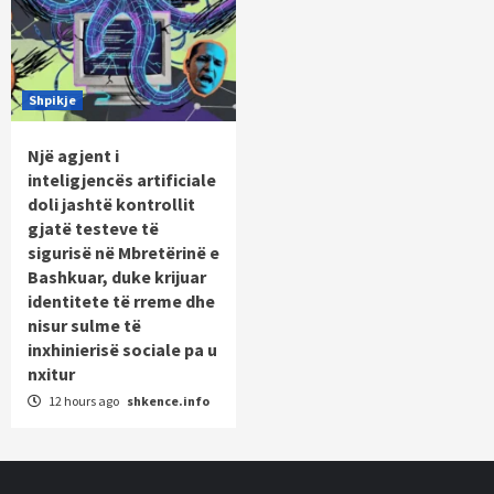
Shpikje
Një agjent i
inteligjencës artificiale
doli jashtë kontrollit
gjatë testeve të
sigurisë në Mbretërinë e
Bashkuar, duke krijuar
identitete të rreme dhe
nisur sulme të
inxhinierisë sociale pa u
nxitur
12 hours ago
shkence.info