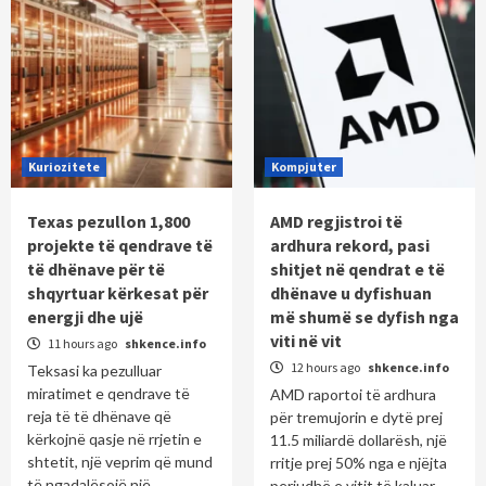
Kuriozitete
Kompjuter
Texas pezullon 1,800
AMD regjistroi të
projekte të qendrave të
ardhura rekord, pasi
të dhënave për të
shitjet në qendrat e të
shqyrtuar kërkesat për
dhënave u dyfishuan
energji dhe ujë
më shumë se dyfish nga
viti në vit
11 hours ago
shkence.info
12 hours ago
shkence.info
Teksasi ka pezulluar
miratimet e qendrave të
AMD raportoi të ardhura
reja të të dhënave që
për tremujorin e dytë prej
kërkojnë qasje në rrjetin e
11.5 miliardë dollarësh, një
shtetit, një veprim që mund
rritje prej 50% nga e njëjta
të ngadalësojë një...
periudhë e vitit të kaluar