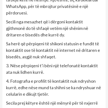
WhatsApp, për të mbrojtur privatësinë e një
përdoruesi.
Secili nga mesazhet që i dërgoni kontaktit
gjithmonë do të shfaqë vetëm një shënim në
dritaren e bisedës dhe kurrë dy.
Sa herë që përpiqeni të shikoni statusin e fundit të
kontaktit ose të kontaktit në internet në dritaren e
bisedës, asgjë nuk shfaqet.
3. Nëse përpiqeni t’i bëni një telefonatë kontaktit
ata nuk lidhen kurrë.
4. Fotografia e profilit të kontaktit nuk ndryshon
kurrë, edhe nëse mund ta shihni se ka ndryshuar në
celularin e dikujt tjetër.
Secila prej këtyre është një mënyrë për të nxjerrë