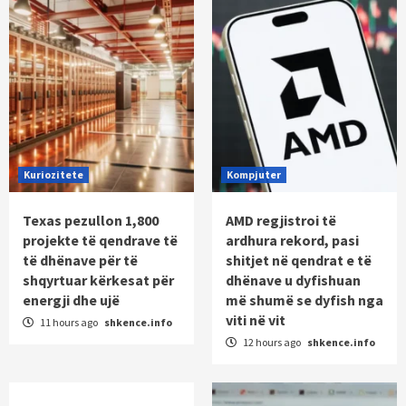
Kuriozitete
Kompjuter
Texas pezullon 1,800
AMD regjistroi të
projekte të qendrave të
ardhura rekord, pasi
të dhënave për të
shitjet në qendrat e të
shqyrtuar kërkesat për
dhënave u dyfishuan
energji dhe ujë
më shumë se dyfish nga
viti në vit
11 hours ago
shkence.info
12 hours ago
shkence.info