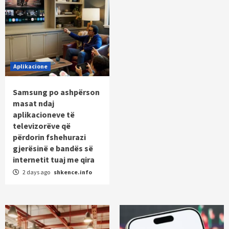
Aplikacione
Samsung po ashpërson
masat ndaj
aplikacioneve të
televizorëve që
përdorin fshehurazi
gjerësinë e bandës së
internetit tuaj me qira
2 days ago
shkence.info