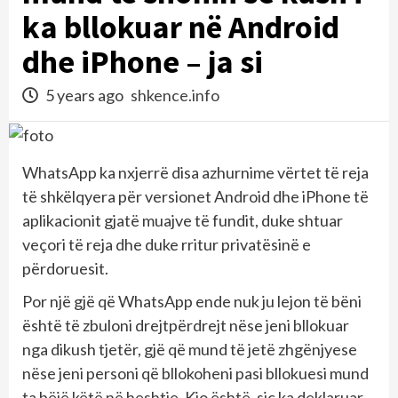
ka bllokuar në Android
dhe iPhone – ja si
5 years ago
shkence.info
WhatsApp ka nxjerrë disa azhurnime vërtet të reja
të shkëlqyera për versionet Android dhe iPhone të
aplikacionit gjatë muajve të fundit, duke shtuar
veçori të reja dhe duke rritur privatësinë e
përdoruesit.
Por një gjë që WhatsApp ende nuk ju lejon të bëni
është të zbuloni drejtpërdrejt nëse jeni bllokuar
nga dikush tjetër, gjë që mund të jetë zhgënjyese
nëse jeni personi që bllokoheni pasi bllokuesi mund
ta bëjë këtë në heshtje. Kjo është, siç ka deklaruar