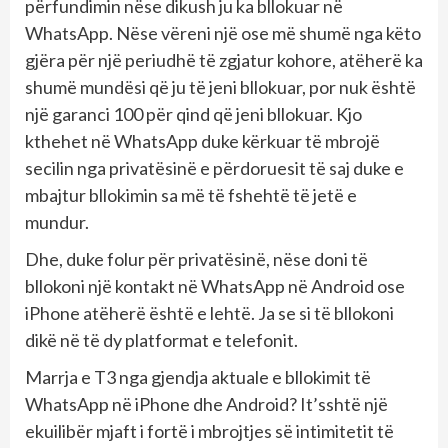
përfundimin nëse dikush ju ka bllokuar në
WhatsApp. Nëse vëreni një ose më shumë nga këto
gjëra për një periudhë të zgjatur kohore, atëherë ka
shumë mundësi që ju të jeni bllokuar, por nuk është
një garanci 100 për qind që jeni bllokuar. Kjo
kthehet në WhatsApp duke kërkuar të mbrojë
secilin nga privatësinë e përdoruesit të saj duke e
mbajtur bllokimin sa më të fshehtë të jetë e
mundur.
Dhe, duke folur për privatësinë, nëse doni të
bllokoni një kontakt në WhatsApp në Android ose
iPhone atëherë është e lehtë. Ja se si të bllokoni
dikë në të dy platformat e telefonit.
Marrja e T3 nga gjendja aktuale e bllokimit të
WhatsApp në iPhone dhe Android? It’sshtë një
ekuilibër mjaft i fortë i mbrojtjes së intimitetit të