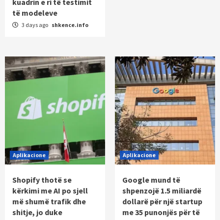
kuadrin e ri të testimit
të modeleve
3 days ago
shkence.info
Aplikacione
Aplikacione
Shopify thotë se
Google mund të
kërkimi me AI po sjell
shpenzojë 1.5 miliardë
më shumë trafik dhe
dollarë për një startup
shitje, jo duke
me 35 punonjës për të