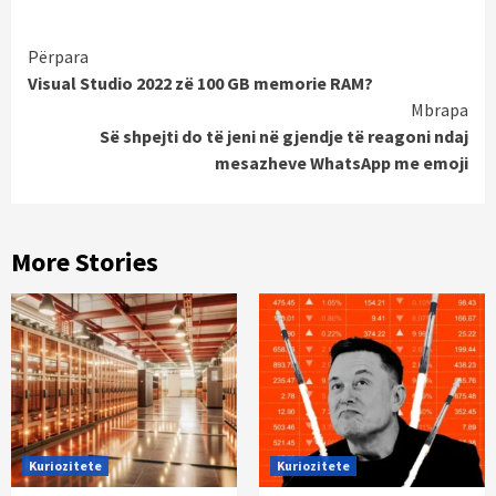
Continue
Përpara
Visual Studio 2022 zë 100 GB memorie RAM?
Reading
Mbrapa
Së shpejti do të jeni në gjendje të reagoni ndaj
mesazheve WhatsApp me emoji
More Stories
Kuriozitete
Kuriozitete