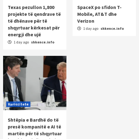
Texas pezullon 1,800
SpaceX po sfidon T-
projekte të qendrave të
Mobile, AT&T dhe
të dhënave për të
Verizon
shqyrtuar kërkesat për
1 day ago
shkence.info
energji dhe ujë
1 day ago
shkence.info
Kuriozitete
Shtëpia e Bardhë do të
presë kompanitë e AI të
martën për të shqyrtuar