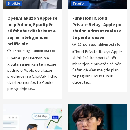
Shpikje
Telefoni
OpenAI akuzon Apple se
Funksioni iCloud
po përdor një padi për
Private Relay i Apple po
të fshehur dështimet e
zbulon adresat reale IP
saj në inteligjencën
të përdoruesve
artificiale
16 hours ago
shkence.info
16 hours ago
shkence.info
iCloud Private Relay i Apple,
shërbimi i kompanisë për
OpenAI po i kërkon një
mbrojtjen e privatësisë për
gjyqtari amerikan të rrëzojë
Safari që vjen me çdo plan
padinë e Apple që akuzon
të paguar iCloud+, nuk
prodhuesin e ChatGPT dhe
duket të...
dy ish-punonjës të Apple
për vjedhje të...