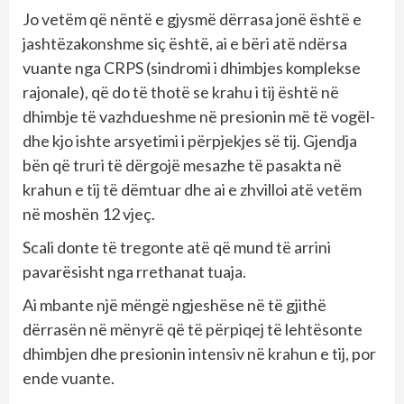
Jo vetëm që nëntë e gjysmë dërrasa jonë është e
jashtëzakonshme siç është, ai e bëri atë ndërsa
vuante nga CRPS (sindromi i dhimbjes komplekse
rajonale), që do të thotë se krahu i tij është në
dhimbje të vazhdueshme në presionin më të vogël-
dhe kjo ishte arsyetimi i përpjekjes së tij. Gjendja
bën që truri të dërgojë mesazhe të pasakta në
krahun e tij të dëmtuar dhe ai e zhvilloi atë vetëm
në moshën 12 vjeç.
Scali donte të tregonte atë që mund të arrini
pavarësisht nga rrethanat tuaja.
Ai mbante një mëngë ngjeshëse në të gjithë
dërrasën në mënyrë që të përpiqej të lehtësonte
dhimbjen dhe presionin intensiv në krahun e tij, por
ende vuante.