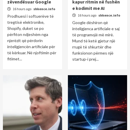
zëvendësuar Google
kapur ritmin në fushën
e kodimit me AI
16 hours ago
shkence.info
16 hours ago
shkence.info
Prodhuesi i softuerëve të
tregtisë elektronike,
Google dëshiron që
Shopify, duket se po
inteligjenca artificiale e saj
përfiton ndjeshëm nga
të programojë më mirë.
njerëzit që përdorin
Mund të ketë gjetur një
inteligjencën artificiale për
rrugë të shkurtër dhe
të kërkuar. Në njoftimin për
funksionon përmes një
fitimet...
startup-i prej...