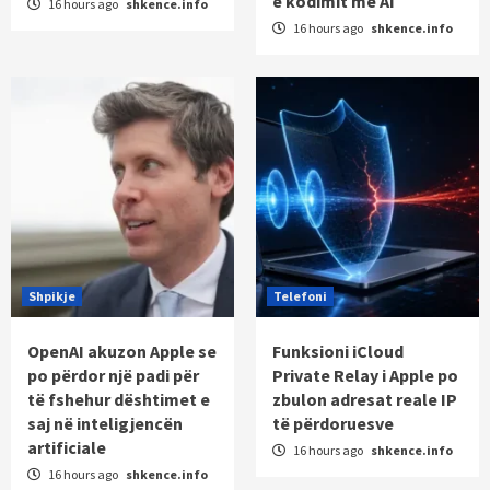
e kodimit me AI
16 hours ago
shkence.info
16 hours ago
shkence.info
Shpikje
Telefoni
OpenAI akuzon Apple se
Funksioni iCloud
po përdor një padi për
Private Relay i Apple po
të fshehur dështimet e
zbulon adresat reale IP
saj në inteligjencën
të përdoruesve
artificiale
16 hours ago
shkence.info
16 hours ago
shkence.info