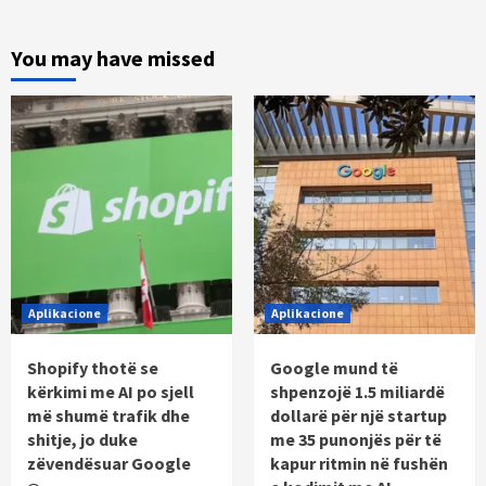
You may have missed
Aplikacione
Aplikacione
Shopify thotë se
Google mund të
kërkimi me AI po sjell
shpenzojë 1.5 miliardë
më shumë trafik dhe
dollarë për një startup
shitje, jo duke
me 35 punonjës për të
zëvendësuar Google
kapur ritmin në fushën