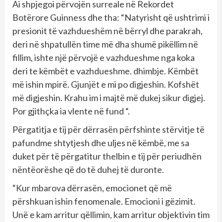
Ai shpjegoi përvojën surreale në Rekordet
Botërore Guinness dhe tha: “Natyrisht që ushtrimi i
presionit të vazhdueshëm në bërryl dhe parakrah,
deri në shpatullën time më dha shumë pikëllim në
fillim, ishte një përvojë e vazhdueshme nga koka
deri te këmbët e vazhdueshme. dhimbje. Këmbët
më ishin mpirë. Gjunjët e mi po digjeshin. Kofshët
më digjeshin. Krahu im i majtë më dukej sikur digjej.
Por gjithçka ia vlente në fund “.
Përgatitja e tij për dërrasën përfshinte stërvitje të
pafundme shtytjesh dhe uljes në këmbë, me sa
duket për të përgatitur thelbin e tij për periudhën
nëntëorëshe që do të duhej të duronte.
“Kur mbarova dërrasën, emocionet që më
përshkuan ishin fenomenale. Emocioni i gëzimit.
Unë e kam arritur qëllimin, kam arritur objektivin tim