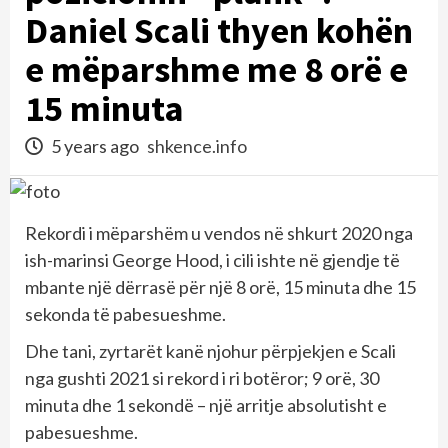
Daniel Scali thyen kohën
e mëparshme me 8 orë e
15 minuta
5 years ago
shkence.info
Rekordi i mëparshëm u vendos në shkurt 2020 nga
ish-marinsi George Hood, i cili ishte në gjendje të
mbante një dërrasë për një 8 orë, 15 minuta dhe 15
sekonda të pabesueshme.
Dhe tani, zyrtarët kanë njohur përpjekjen e Scali
nga gushti 2021 si rekord i ri botëror; 9 orë, 30
minuta dhe 1 sekondë – një arritje absolutisht e
pabesueshme.