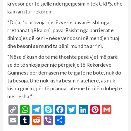
kryesor për të sjellë ndërgjegjësimin tek CRPS, dhe
kam arritur rekordin.
“Doja t’u provoja njerëzve se pavarësisht nga
rrethanat që kaloni, pavarësisht nga barrierat e
dhimbjes që keni – nëse vendosni në mendjen tuaj
dhe besoni se mund ta bëni, mund ta arrini.
“Nëse dikush do të më thoshte pesë vjet më parë
se do të shkoja për një përpjekje të Rekordeve
Guinness për dërrasën më të gjatë në botë, nuk do
ta besoja. Unë nuk kisha besimin atëherë, as nuk
kisha guxim, për të pranuar atë me të cilën duhej të
merresha “.
Copy
WhatsApp
Telegram
Skype
Facebook
Twitter
LinkedIn
Pintere
Gmai
Link
Email
Tumblr
Reddit
Viber
Share