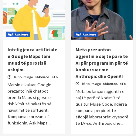
Aplikacione
Aplikacione
Inteligjenca artificiale
Meta prezanton
e Google Maps tani
agjentin e saj të parë të
mund të porosisë
AI për programim për të
ushqim
konkurruar me
Anthropic dhe OpenAI
16 hours ago
shkence.info
16 hours ago
shkence.info
Marsin e kaluar, Google
prezantoi një chatbot
Meta po lançon agjentin e
brenda Maps si pjesë e
saj të parë të kodimit të
rishikimit të paketës së
quajtur Muse Code, ndërsa
navigimit të softuerit.
kompania përpiqet të
Kompania e prezantoi
sfidojë laboratorët kryesorë
funksionin, Ask Maps,...
të IA-së, Anthropic dhe...