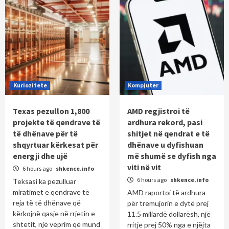
Kuriozitete
Kompjuter
Texas pezullon 1,800
AMD regjistroi të
projekte të qendrave të
ardhura rekord, pasi
të dhënave për të
shitjet në qendrat e të
shqyrtuar kërkesat për
dhënave u dyfishuan
energji dhe ujë
më shumë se dyfish nga
viti në vit
6 hours ago
shkence.info
6 hours ago
shkence.info
Teksasi ka pezulluar
miratimet e qendrave të
AMD raportoi të ardhura
reja të të dhënave që
për tremujorin e dytë prej
kërkojnë qasje në rrjetin e
11.5 miliardë dollarësh, një
shtetit, një veprim që mund
rritje prej 50% nga e njëjta