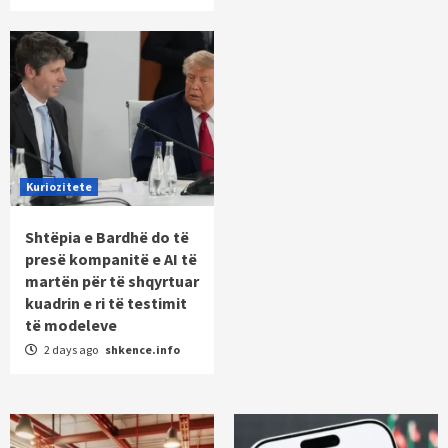
Kuriozitete
Shtëpia e Bardhë do të
presë kompanitë e AI të
martën për të shqyrtuar
kuadrin e ri të testimit
të modeleve
2 days ago
shkence.info