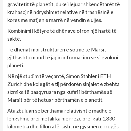
gravitetit të planetit, duke i lejuar shkencëtarët të
krahasojnë ndryshimet relative në trashësinë e
kores me matjen e marrë në vendin e uljes.
Kombinimi i këtyre të dhënave ofron një hartë të
saktë.
Të dhënat mbi strukturën e sotme të Marsit
gjithashtu mund të japin informacion se si evoluoi
planeti.
Në një studim të veçantë, Simon Stahler i ETH
Zurich dhe kolegët e tij përdorën sinjalet e zbehta
sizmike të pasqyruara nga kufiri i bërthamës së
Marsit për të hetuar bërthamën e planetit.
Ata zbuluan se bërthama relativisht e madhe e
lëngshme prej metali ka një rreze prej gati 1,830
kilometra dhe fillon afërsisht në gjysmën e rrugës