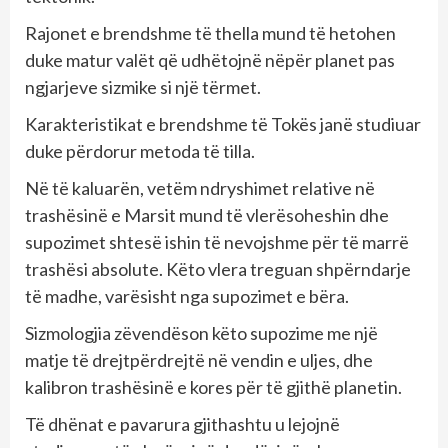
Rajonet e brendshme të thella mund të hetohen
duke matur valët që udhëtojnë nëpër planet pas
ngjarjeve sizmike si një tërmet.
Karakteristikat e brendshme të Tokës janë studiuar
duke përdorur metoda të tilla.
Në të kaluarën, vetëm ndryshimet relative në
trashësinë e Marsit mund të vlerësoheshin dhe
supozimet shtesë ishin të nevojshme për të marrë
trashësi absolute. Këto vlera treguan shpërndarje
të madhe, varësisht nga supozimet e bëra.
Sizmologjia zëvendëson këto supozime me një
matje të drejtpërdrejtë në vendin e uljes, dhe
kalibron trashësinë e kores për të gjithë planetin.
Të dhënat e pavarura gjithashtu u lejojnë