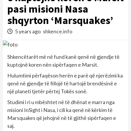
pasi misioni Nasa
shqyrton ‘Marsquakes’
5 years ago
shkence.info
Shkencëtarët më në fund kanë qenë në gjendje të
kuptojnë koren nën sipërfaqen e Marsit.
Hulumtimi përfaqëson herën e parë që njerëzimi ka
qenë në gjendje të fillojë të hartojë brendësinë e
një planeti tjetër përtej Tokës sonë.
Studimi i ri u mbështet në të dhënat e marra nga
misioni InSight i Nasa, i cili ka qenë në kërkim të
Marsquakes që jehojnë në të gjithë sipërfaqen e
saj.