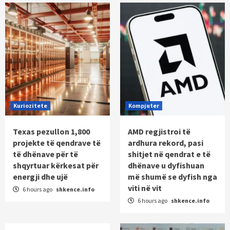
Kuriozitete
Kompjuter
Texas pezullon 1,800
AMD regjistroi të
projekte të qendrave të
ardhura rekord, pasi
të dhënave për të
shitjet në qendrat e të
shqyrtuar kërkesat për
dhënave u dyfishuan
energji dhe ujë
më shumë se dyfish nga
viti në vit
6 hours ago
shkence.info
6 hours ago
shkence.info