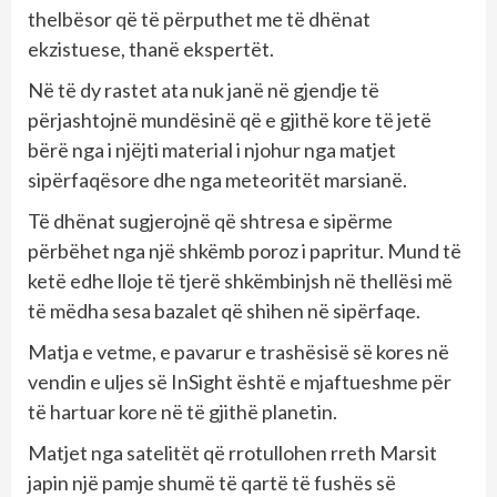
thelbësor që të përputhet me të dhënat
ekzistuese, thanë ekspertët.
Në të dy rastet ata nuk janë në gjendje të
përjashtojnë mundësinë që e gjithë kore të jetë
bërë nga i njëjti material i njohur nga matjet
sipërfaqësore dhe nga meteoritët marsianë.
Të dhënat sugjerojnë që shtresa e sipërme
përbëhet nga një shkëmb poroz i papritur. Mund të
ketë edhe lloje të tjerë shkëmbinjsh në thellësi më
të mëdha sesa bazalet që shihen në sipërfaqe.
Matja e vetme, e pavarur e trashësisë së kores në
vendin e uljes së InSight është e mjaftueshme për
të hartuar kore në të gjithë planetin.
Matjet nga satelitët që rrotullohen rreth Marsit
japin një pamje shumë të qartë të fushës së