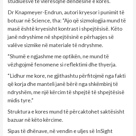
studiuesve të vlerësojnë dendësinë e kores.
Dr Knapmeyer-Endrun, autori kryesor i punimit të
botuar në Science, tha: “Ajo që sizmologjia mund të
masë është kryesisht kontrast i shpejtësisë. Këto
janë ndryshime në shpejtësinë e përhapjes së
valëve sizmike në materiale të ndryshme.
“Shumë e ngjashme me optikën, ne mund të
vëzhgojmë fenomene si reflektimi dhe thyerja.
“Lidhur me kore, ne gjithashtu përfitojmë nga fakti
që korja dhe manteli janë bërë nga shkëmbinj të
ndryshëm, me një kërcim të shpejtë të shpejtësisë
midis tyre.”
Struktura e kores mund të përcaktohet saktësisht
bazuar në këto kërcime.
Sipas të dhënave, në vendin e uljes së InSight