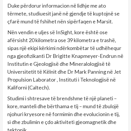
Duke përdorur informacion në lidhje me ato
tërmete, studiuesit janë në gjendje të kuptojnë se
çfarë mund të fshihet nën sipërfaqen e Marsit.
Nën vendin e uljes së InSight, kore është ose
afërsisht 20 kilometra ose 39 kilometra e trashë,
sipas një ekipi kërkimi ndërkombëtar të udhëhequr
nga gjeofizikanti Dr Brigitte Knapmeyer-Endrun në
Institutin e Gjeologjisë dhe Mineralologjisë të
Universitetit të Këlnit dhe Dr Mark Panning në Jet
Propulsion Laborator , Instituti i Teknologjisë në
Kaliforni (Caltech).
Studimi i shtresave të brendshme të një planeti –
kore, manteli dhe bërthama e tij – mund të zbulojë
njohuri kryesore në formimin dhe evolucionin e tij,
si dhe zbulimin e çdo aktiviteti gjeomagnetik dhe
tektonik.