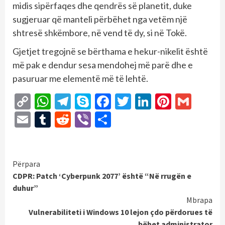
midis sipërfaqes dhe qendrës së planetit, duke
sugjeruar që manteli përbëhet nga vetëm një
shtresë shkëmbore, në vend të dy, si në Tokë.
Gjetjet tregojnë se bërthama e hekur-nikelit është
më pak e dendur sesa mendohej më parë dhe e
pasuruar me elementë më të lehtë.
Copy
WhatsApp
Telegram
Skype
Facebook
Twitter
LinkedIn
Pintere
Gmai
Link
Email
Tumblr
Reddit
Viber
Share
Continue
Përpara
CDPR: Patch ‘Cyberpunk 2077’ është “Në rrugën e
Reading
duhur”
Mbrapa
Vulnerabiliteti i Windows 10 lejon çdo përdorues të
bëhet administrator