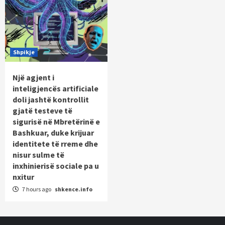
Shpikje
Një agjent i
inteligjencës artificiale
doli jashtë kontrollit
gjatë testeve të
sigurisë në Mbretërinë e
Bashkuar, duke krijuar
identitete të rreme dhe
nisur sulme të
inxhinierisë sociale pa u
nxitur
7 hours ago
shkence.info