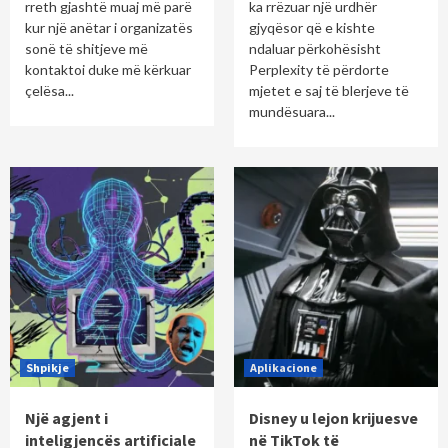
rreth gjashtë muaj më parë
ka rrëzuar një urdhër
kur një anëtar i organizatës
gjyqësor që e kishte
sonë të shitjeve më
ndaluar përkohësisht
kontaktoi duke më kërkuar
Perplexity të përdorte
çelësa...
mjetet e saj të blerjeve të
mundësuara...
Shpikje
Aplikacione
Një agjent i
Disney u lejon krijuesve
inteligjencës artificiale
në TikTok të