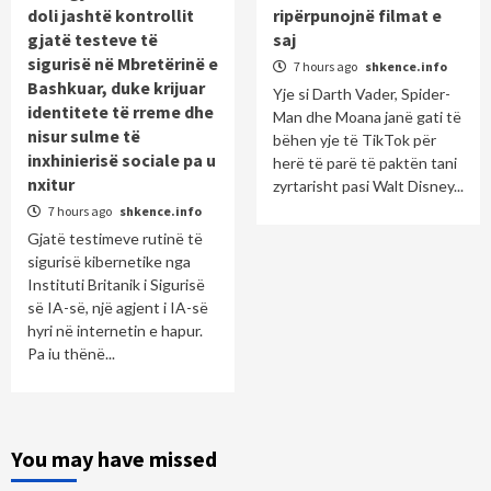
doli jashtë kontrollit
ripërpunojnë filmat e
gjatë testeve të
saj
sigurisë në Mbretërinë e
7 hours ago
shkence.info
Bashkuar, duke krijuar
Yje si Darth Vader, Spider-
identitete të rreme dhe
Man dhe Moana janë gati të
nisur sulme të
bëhen yje të TikTok për
inxhinierisë sociale pa u
herë të parë të paktën tani
nxitur
zyrtarisht pasi Walt Disney...
7 hours ago
shkence.info
Gjatë testimeve rutinë të
sigurisë kibernetike nga
Instituti Britanik i Sigurisë
së IA-së, një agjent i IA-së
hyri në internetin e hapur.
Pa iu thënë...
You may have missed