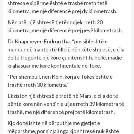
shtresa e sipërme është e trashë rreth tetë
kilometra, me një diferencë prej dy kilometrash.
Nën atë, një shtresë tjetër ndjek rreth 20
kilometra, me një diferencë prej pesë kilometrash.
Dr Knapmeyer-Endrun tha: “possibleshtë e
mundur që manteli të fillojë nën këtë shtresë, e cila
do të tregonte një kore çuditërisht të hollë, madje
krahasuar me kore kontinentale në Tokë.
“Për shembull, nën Këln, korja e Tokës është e
trashë rreth 30 kilometra.”
Ekziston një shtresë e tretë në Mars, e cila do të
bënte kore nën vendin e uljes rreth 39 kilometra të
trashë, me një diferencë prej tetë kilometrash.
Kjo do të ishte në përputhje me gjetjet e
mëparshme, por sinjali nga kjo shtresë nuk është