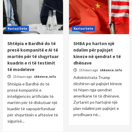
Kuriozitete
Kuriozitete
Shtëpia e Bardhë do të
SHBA po harton një
presë kompanitë e AI të
ndalim për pajisjet
martën për të shqyrtuar
kineze në qendrat e të
kuadrin e ri të testimit
dhënave
të modeleve
15 hours ago
shkence.info
15 hours ago
shkence.info
Administrata Trump
dëshiron që pajisjet kineze
Shtëpia e Bardhë do të
të hiqen nga qendrat
presë kompanitë e
amerikane të të dhënave.
inteligjencës artificiale të
Zyrtarët po hartojnë një
martën për të diskutuar një
plan ndalimi për pajisjet e
kuadër të sapopërfunduar
prodhuara në...
për shqyrtimin e aftësive të
sigurisë...