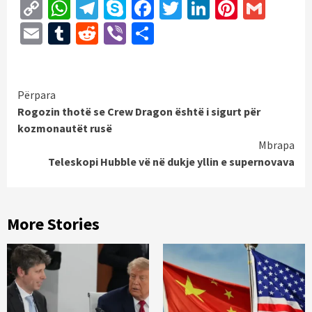
Copy
WhatsApp
Telegram
Skype
Facebook
Twitter
LinkedIn
Pintere
Gmai
Link
Email
Tumblr
Reddit
Viber
Share
Continue
Përpara
Rogozin thotë se Crew Dragon është i sigurt për
Reading
kozmonautët rusë
Mbrapa
Teleskopi Hubble vë në dukje yllin e supernovava
More Stories