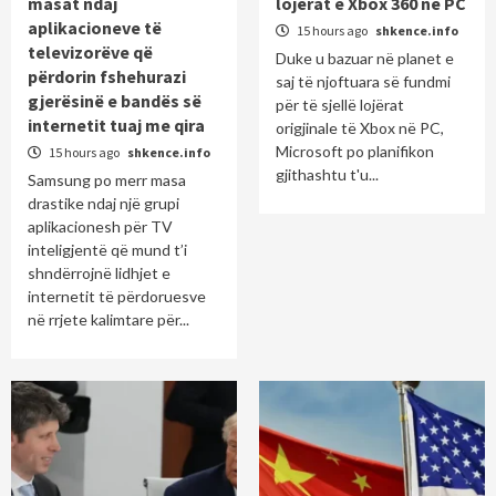
masat ndaj
lojërat e Xbox 360 në PC
aplikacioneve të
15 hours ago
shkence.info
televizorëve që
Duke u bazuar në planet e
përdorin fshehurazi
saj të njoftuara së fundmi
gjerësinë e bandës së
për të sjellë lojërat
internetit tuaj me qira
origjinale të Xbox në PC,
Microsoft po planifikon
15 hours ago
shkence.info
gjithashtu t'u...
Samsung po merr masa
drastike ndaj një grupi
aplikacionesh për TV
inteligjentë që mund t’i
shndërrojnë lidhjet e
internetit të përdoruesve
në rrjete kalimtare për...