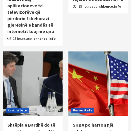
aplikacioneve të
15 hours ago
shkence.info
televizorëve që
përdorin fshehurazi
gjerësinë e bandës së
internetit tuaj me qira
15 hours ago
shkence.info
Kuriozitete
Kuriozitete
Shtëpia e Bardhë do të
SHBA po harton një