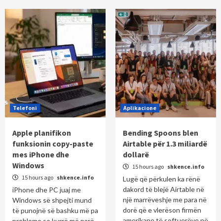
Telefoni
Aplikacione
Apple planifikon
Bending Spoons blen
funksionin copy-paste
Airtable për 1.3 miliardë
mes iPhone dhe
dollarë
Windows
15 hours ago
shkence.info
15 hours ago
shkence.info
Lugë që përkulen ka rënë
dakord të blejë Airtable në
iPhone dhe PC juaj me
një marrëveshje me para në
Windows së shpejti mund
dorë që e vlerëson firmën
të punojnë së bashku më pa
amerikane të softuerëve në
probleme se kurrë më parë,