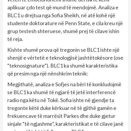
aplikuar çdo test që mund të mendojmë. Analiza e
BLC1 u drejtua nga Sofia Sheikh, në atë kohë një
studente doktorature në Penn State, e cila kreu një
grup testesh shteruese, shumë prej të cilave ishin
të reja.
Kishte shumë prova që tregonin se BLC1 ishte një
shenjë e vërtetë e teknologjisë jashtëtokësore (ose
“teknosignature”). BLC1 ka shumë karakteristika
që presim nga një nënshkrim teknik:
Megjithatë, analiza e Sofjes na bëri të konkludojmë
se BLC1 ka shumë të ngjarë të jetë interferencë
radio nga këtu në Tokë. Sofia ishte në gjendje ta
tregonte këtë duke kërkuar në të gjithë gamën e
frekuencave të marrësit Parkes dhe duke gjetur
sinjale “të ngjashme”, karakteristikat e të cilave janë