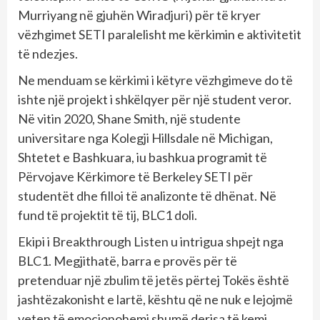
Murriyang në gjuhën Wiradjuri) për të kryer
vëzhgimet SETI paralelisht me kërkimin e aktivitetit
të ndezjes.
Ne menduam se kërkimi i këtyre vëzhgimeve do të
ishte një projekt i shkëlqyer për një student veror.
Në vitin 2020, Shane Smith, një studente
universitare nga Kolegji Hillsdale në Michigan,
Shtetet e Bashkuara, iu bashkua programit të
Përvojave Kërkimore të Berkeley SETI për
studentët dhe filloi të analizonte të dhënat. Në
fund të projektit të tij, BLC1 doli.
Ekipi i Breakthrough Listen u intrigua shpejt nga
BLC1. Megjithatë, barra e provës për të
pretenduar një zbulim të jetës përtej Tokës është
jashtëzakonisht e lartë, kështu që ne nuk e lejojmë
veten të emocionohemi shumë derisa të kemi