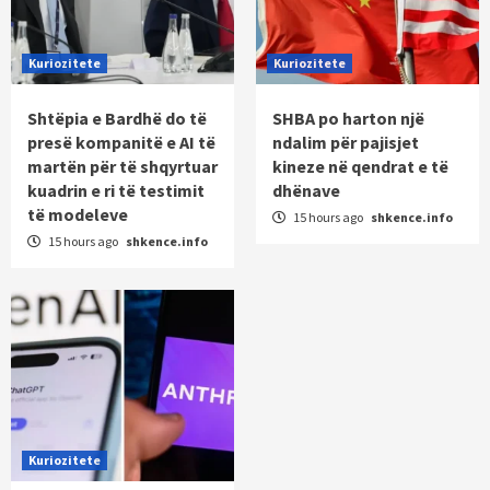
Kuriozitete
Kuriozitete
Shtëpia e Bardhë do të
SHBA po harton një
presë kompanitë e AI të
ndalim për pajisjet
martën për të shqyrtuar
kineze në qendrat e të
kuadrin e ri të testimit
dhënave
të modeleve
15 hours ago
shkence.info
15 hours ago
shkence.info
Kuriozitete