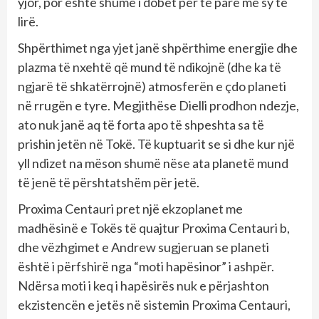
yjor, por është shumë i dobët për të parë me sy të
lirë.
Shpërthimet nga yjet janë shpërthime energjie dhe
plazma të nxehtë që mund të ndikojnë (dhe ka të
ngjarë të shkatërrojnë) atmosferën e çdo planeti
në rrugën e tyre. Megjithëse Dielli prodhon ndezje,
ato nuk janë aq të forta apo të shpeshta sa të
prishin jetën në Tokë. Të kuptuarit se si dhe kur një
yll ndizet na mëson shumë nëse ata planetë mund
të jenë të përshtatshëm për jetë.
Proxima Centauri pret një ekzoplanet me
madhësinë e Tokës të quajtur Proxima Centauri b,
dhe vëzhgimet e Andrew sugjeruan se planeti
është i përfshirë nga “moti hapësinor” i ashpër.
Ndërsa moti i keq i hapësirës nuk e përjashton
ekzistencën e jetës në sistemin Proxima Centauri,