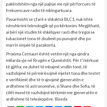
pakëndshëm nga një pajisje me një përforcues të
frekuencave radio të mbingarkuara.
Pavarësisht se çfarë e shkaktoi BLC1, nuk ishte
nënshkrimi teknologjik që po kërkonim. Megjithatë,
ai bëri një studim të shkëlqyer rasti dhe tregoi se
tubacionet tona të zbulimit po punojnë dhe po
marrin sinjale të pazakonta.
Proxima Centauri është vetëm një nga qindra
miliarda yje në Rrugën e Qumështit. Për t’i kërkuar
të gjitha, ne duhet të mbajmë vrullin tonë, të
vazhdojmë të përmirësojmë mjetet tona dhe testet
e verifikimit dhe të trajnojmë gjeneratën e
ardhshme të astronomëve, si Shane dhe Sofia, të
cilët mund të vazhdojnë kërkimin me gjeneratën e
ardhshme të teleskopëve. Biseda