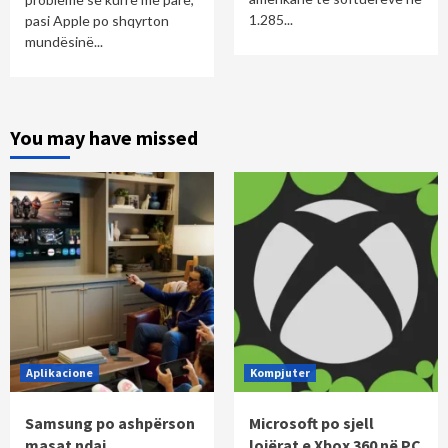
1.285...
pasi Apple po shqyrton
mundësinë...
You may have missed
Aplikacione
Kompjuter
Samsung po ashpërson
Microsoft po sjell
masat ndaj
lojërat e Xbox 360 në PC