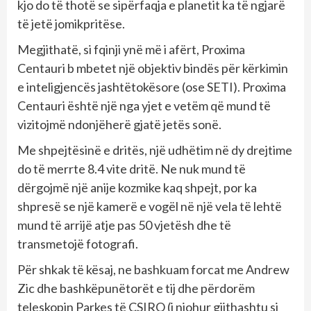
kjo do të thotë se sipërfaqja e planetit ka të ngjarë
të jetë jomikpritëse.
Megjithatë, si fqinji ynë më i afërt, Proxima
Centauri b mbetet një objektiv bindës për kërkimin
e inteligjencës jashtëtokësore (ose SETI). Proxima
Centauri është një nga yjet e vetëm që mund të
vizitojmë ndonjëherë gjatë jetës sonë.
Me shpejtësinë e dritës, një udhëtim në dy drejtime
do të merrte 8.4 vite dritë. Ne nuk mund të
dërgojmë një anije kozmike kaq shpejt, por ka
shpresë se një kamerë e vogël në një vela të lehtë
mund të arrijë atje pas 50 vjetësh dhe të
transmetojë fotografi.
Për shkak të kësaj, ne bashkuam forcat me Andrew
Zic dhe bashkëpunëtorët e tij dhe përdorëm
teleskopin Parkes të CSIRO (i njohur gjithashtu si