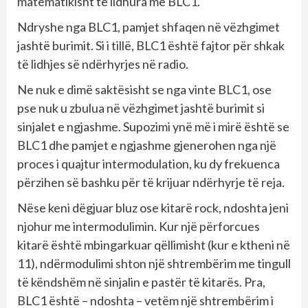
matematikisht të lidhura me BLC1.
Ndryshe nga BLC1, pamjet shfaqen në vëzhgimet
jashtë burimit. Si i tillë, BLC1 është fajtor për shkak
të lidhjes së ndërhyrjes në radio.
Ne nuk e dimë saktësisht se nga vinte BLC1, ose
pse nuk u zbulua në vëzhgimet jashtë burimit si
sinjalet e ngjashme. Supozimi ynë më i mirë është se
BLC1 dhe pamjet e ngjashme gjenerohen nga një
proces i quajtur intermodulation, ku dy frekuenca
përzihen së bashku për të krijuar ndërhyrje të reja.
Nëse keni dëgjuar bluz ose kitarë rock, ndoshta jeni
njohur me intermodulimin. Kur një përforcues
kitarë është mbingarkuar qëllimisht (kur e ktheni në
11), ndërmodulimi shton një shtrembërim me tingull
të këndshëm në sinjalin e pastër të kitarës. Pra,
BLC1 është – ndoshta – vetëm një shtrembërim i