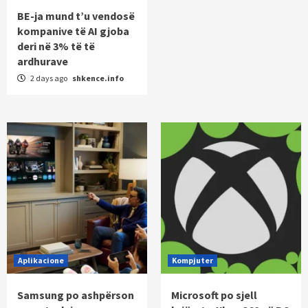
BE-ja mund t’u vendosë
kompanive të AI gjoba
deri në 3% të të
ardhurave
2 days ago
shkence.info
Aplikacione
Kompjuter
Samsung po ashpërson
Microsoft po sjell