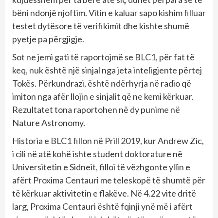
bëni ndonjë njoftim. Vitin e kaluar sapo kishim filluar
testet dytësore të verifikimit dhe kishte shumë
pyetje pa përgjigje.
Sot ne jemi gati të raportojmë se BLC1, për fat të
keq, nuk është një sinjal nga jeta inteligjente përtej
Tokës. Përkundrazi, është ndërhyrja në radio që
imiton nga afër llojin e sinjalit që ne kemi kërkuar.
Rezultatet tona raportohen në dy punime në
Nature Astronomy.
Historia e BLC1 fillon në Prill 2019, kur Andrew Zic,
i cili në atë kohë ishte student doktorature në
Universitetin e Sidneit, filloi të vëzhgonte yllin e
afërt Proxima Centauri me teleskopë të shumtë për
të kërkuar aktivitetin e flakëve. Në 4.22 vite dritë
larg, Proxima Centauri është fqinji ynë më i afërt