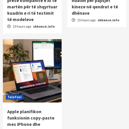
presë kompanitë e AI të
ndalim për pajisjet
martën për të shqyrtuar
kineze në qendrat e të
kuadrin e ri të testimit
dhënave
të modeleve
15 hours ago
shkence.info
15 hours ago
shkence.info
Telefoni
Apple planifikon
funksionin copy-paste
mes iPhone dhe