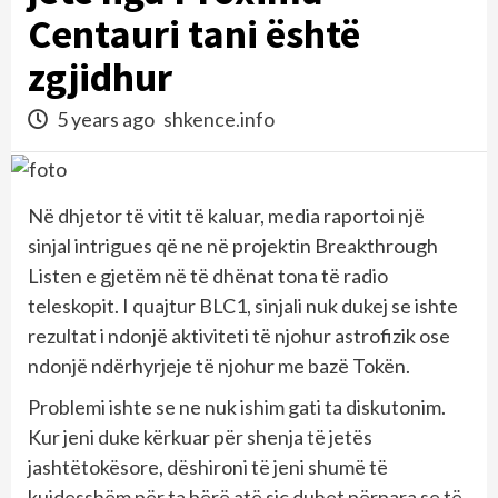
Centauri tani është
zgjidhur
5 years ago
shkence.info
Në dhjetor të vitit të kaluar, media raportoi një
sinjal intrigues që ne në projektin Breakthrough
Listen e gjetëm në të dhënat tona të radio
teleskopit. I quajtur BLC1, sinjali nuk dukej se ishte
rezultat i ndonjë aktiviteti të njohur astrofizik ose
ndonjë ndërhyrjeje të njohur me bazë Tokën.
Problemi ishte se ne nuk ishim gati ta diskutonim.
Kur jeni duke kërkuar për shenja të jetës
jashtëtokësore, dëshironi të jeni shumë të
kujdesshëm për ta bërë atë siç duhet përpara se të