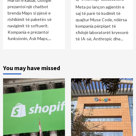
Marsin e kaluar, Google
prezantoi një chatbot
Meta po lançon agjentin e
brenda Maps si pjesë e
saj të parë të kodimit të
rishikimit të paketës së
quajtur Muse Code, ndërsa
navigimit të softuerit.
kompania përpiqet të
Kompania e prezantoi
sfidojë laboratorët kryesorë
funksionin, Ask Maps,...
të IA-së, Anthropic dhe...
You may have missed