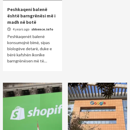
Peshkaqeni balenë
është barngrënësi më i
madh në botë
4 years ago
shkence.info
Peshkaqenët balenë
konsumojnë bimë, sipas
biologëve detarë, duke e
bërë kafshën ikonike
barngrënësen më të…