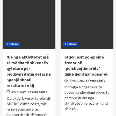
Zbulime
Zbulime
Një nga aktivitetet më
Studiuesit pompojnë
të mëdha të shkencës
frenat në
qytetare për
‘përshpejtimin blu’
biodiversitetin detar në
duke dëmtuar oqeanet
Spanjë shpall
3 years ago
shkence.info
rezultatet e tij
Mbrojtja e oqeaneve të
3 years ago
shkence.info
botës kundër dëmtimeve të
përshpejtuara nga
Objektivi kryesor i projektit
aktivitetet njerëzore mund
ANERIS është të trajtojë
të jetë…
rënien alarmante të
biodiversitetit të oqeanit