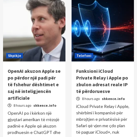
Shpikje
Telefoni
OpenAI akuzon Apple se
Funksioni iCloud
po përdor një padi për
Private Relay i Apple po
të fshehur dështimet e
zbulon adresat reale IP
saj në inteligjencën
të përdoruesve
artificiale
8 hours ago
shkence.info
8 hours ago
shkence.info
iCloud Private Relay i Apple,
shërbimi i kompanisë për
OpenAI po i kërkon një
mbrojtjen e privatësisë për
gjyqtari amerikan të rrëzojë
Safari që vjen me çdo plan
padinë e Apple që akuzon
të paguar iCloud+, nuk
prodhuesin e ChatGPT dhe