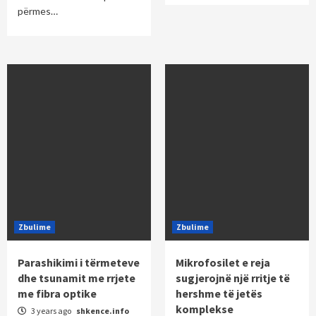
përmes…
Zbulime
Zbulime
Parashikimi i tërmeteve
Mikrofosilet e reja
dhe tsunamit me rrjete
sugjerojnë një rritje të
me fibra optike
hershme të jetës
komplekse
3 years ago
shkence.info