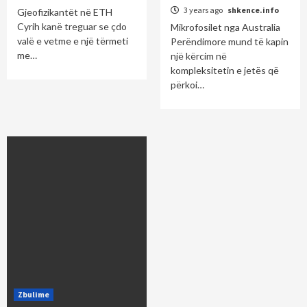
3 years ago
shkence.info
Gjeofizikantët në ETH
Cyrih kanë treguar se çdo
Mikrofosilet nga Australia
valë e vetme e një tërmeti
Perëndimore mund të kapin
me…
një kërcim në
kompleksitetin e jetës që
përkoi…
Zbulime