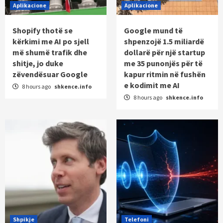
Aplikacione
Aplikacione
Shopify thotë se
Google mund të
kërkimi me AI po sjell
shpenzojë 1.5 miliardë
më shumë trafik dhe
dollarë për një startup
shitje, jo duke
me 35 punonjës për të
zëvendësuar Google
kapur ritmin në fushën
e kodimit me AI
8 hours ago
shkence.info
8 hours ago
shkence.info
Shpikje
Telefoni