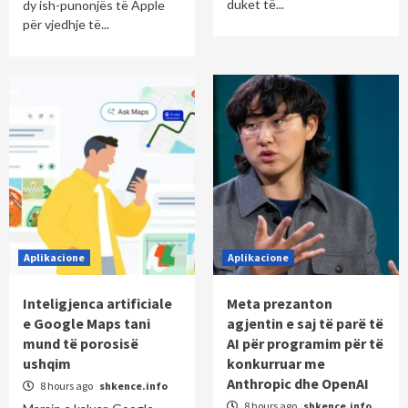
duket të...
dy ish-punonjës të Apple
për vjedhje të...
Aplikacione
Aplikacione
Inteligjenca artificiale
Meta prezanton
e Google Maps tani
agjentin e saj të parë të
mund të porosisë
AI për programim për të
ushqim
konkurruar me
Anthropic dhe OpenAI
8 hours ago
shkence.info
8 hours ago
shkence.info