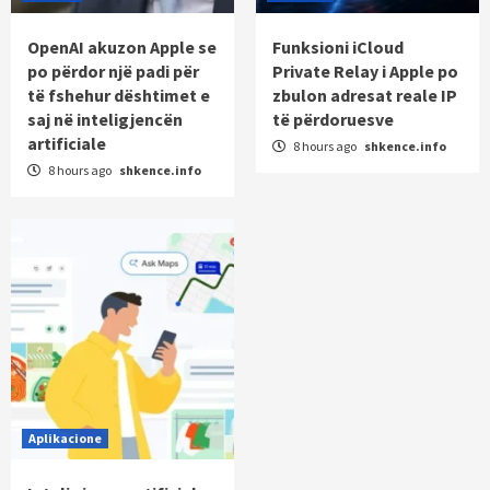
OpenAI akuzon Apple se
Funksioni iCloud
po përdor një padi për
Private Relay i Apple po
të fshehur dështimet e
zbulon adresat reale IP
saj në inteligjencën
të përdoruesve
artificiale
8 hours ago
shkence.info
8 hours ago
shkence.info
Aplikacione