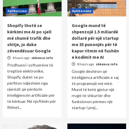
Aplikacione
Aplikacione
Shopify thotë se
Google mund të
kërkimi me AI po sjell
shpenzojë 1.5 miliardë
më shumë trafik dhe
dollarë për një startup
shitje, jo duke
me 35 punonjës për të
zëvendësuar Google
kapur ritmin në fushën
e kodimit me AI
8 hours ago
shkence.info
8 hours ago
shkence.info
Prodhuesi i softuerëve të
tregtisë elektronike,
Google dëshiron që
Shopify, duket se po
inteligjenca artificiale e saj
përfiton ndjeshëm nga
të programojë më mirë.
njerëzit që përdorin
Mund të ketë gjetur një
inteligjencën artificiale për
rrugë të shkurtër dhe
të kërkuar. Në njoftimin për
funksionon përmes një
fitimet...
startup-i prej...