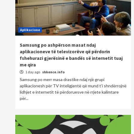
Aplikacione
Samsung po ashpërson masat ndaj
aplikacioneve të televizorëve që përdorin
fshehurazi gjerësinë e bandës së internetit tuaj
me qira
1 day ago
shkence.info
Samsung po merr masa drastike ndaj një grupi
aplikacionesh për TV inteligjentë që mund t’i shndërrojnë
lidhjet e internetit të përdoruesve në rrjete kalimtare
për...