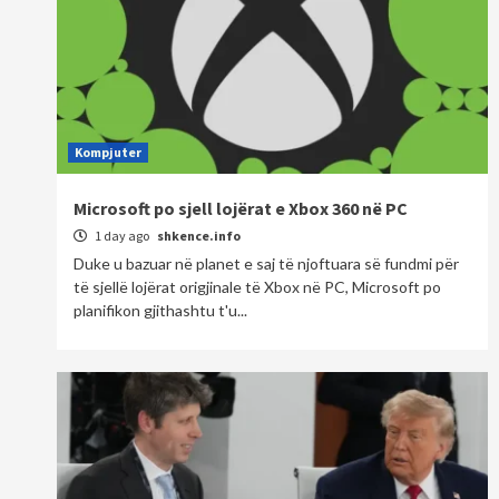
Kompjuter
Microsoft po sjell lojërat e Xbox 360 në PC
1 day ago
shkence.info
Duke u bazuar në planet e saj të njoftuara së fundmi për
të sjellë lojërat origjinale të Xbox në PC, Microsoft po
planifikon gjithashtu t'u...