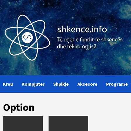
Skip
to
content
Kreu
Kompjuter
Shpikje
Aksesore
Programe
Option