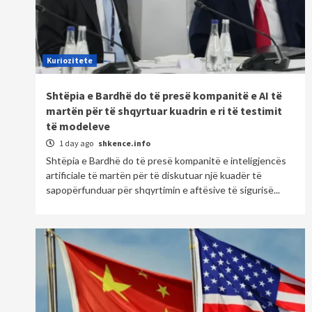
Kuriozitete
Shtëpia e Bardhë do të presë kompanitë e AI të
martën për të shqyrtuar kuadrin e ri të testimit
të modeleve
1 day ago
shkence.info
Shtëpia e Bardhë do të presë kompanitë e inteligjencës
artificiale të martën për të diskutuar një kuadër të
sapopërfunduar për shqyrtimin e aftësive të sigurisë...