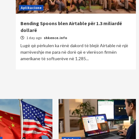
Aplikacione
Bending Spoons blen Airtable për 1.3 miliardë
dollarë
1 day ago
shkence.info
Lugë që përkulen ka rënë dakord të blejë Airtable në një
marrëveshje me para në dorë që e vlerëson firmën
amerikane të softuerëve në 1.285...