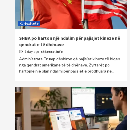
Kuriozitete
SHBA po harton një ndalim për pajisjet kineze në
qendrat e të dhënave
1 day ago
shkence.info
Administrata Trump dëshiron që pajisjet kineze të hiqen
nga qendrat amerikane të të dhënave. Zyrtarët po
hartojnë një plan ndalimi për pajisjet e prodhuara në...