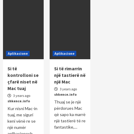
Aplikacione
Aplikacione
Si të
Si të rimarrin
kontrolloni se
një tastierë në
çfarë niset në
një Mac
Mac tuaj
3 years ago
shkence.info
3 years ago
shkence.info
Thuaj se je një
përdorues Mac
Kur nisni Mac-in
që sapo ka marrë
tuaj, me siguri
një tastierë të re
keni vënë re se
fantastike,…
një numër
aplikacionesh