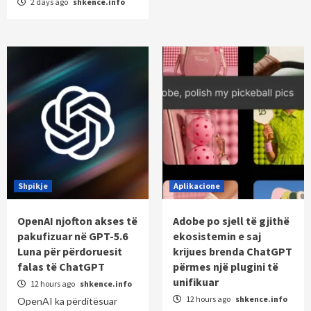
2 days ago
shkence.info
Shpikje
Aplikacione
OpenAI njofton akses të
Adobe po sjell të gjithë
pakufizuar në GPT-5.6
ekosistemin e saj
Luna për përdoruesit
krijues brenda ChatGPT
falas të ChatGPT
përmes një plugini të
unifikuar
12 hours ago
shkence.info
12 hours ago
shkence.info
OpenAI ka përditësuar