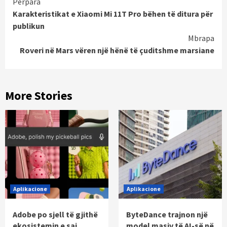
Continue
Përpara
Karakteristikat e Xiaomi Mi 11T Pro bëhen të ditura për
Reading
publikun
Mbrapa
Roveri në Mars vëren një hënë të çuditshme marsiane
More Stories
Aplikacione
Aplikacione
Adobe po sjell të gjithë
ByteDance trajnon një
ekosistemin e saj
model masiv të AI-së në