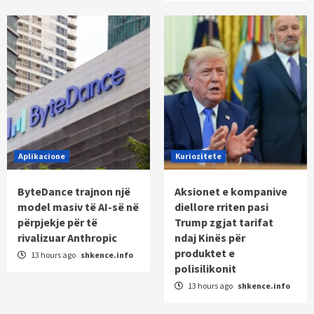
Aplikacione
Kuriozitete
ByteDance trajnon një
Aksionet e kompanive
model masiv të AI-së në
diellore rriten pasi
përpjekje për të
Trump zgjat tarifat
rivalizuar Anthropic
ndaj Kinës për
produktet e
13 hours ago
shkence.info
polisilikonit
13 hours ago
shkence.info