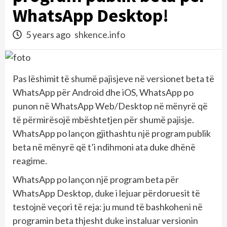
WhatsApp Desktop!
5 years ago
shkence.info
Pas lëshimit të shumë pajisjeve në versionet beta të
WhatsApp për Android dhe iOS, WhatsApp po
punon në WhatsApp Web/Desktop në mënyrë që
të përmirësojë mbështetjen për shumë pajisje.
WhatsApp po lançon gjithashtu një program publik
beta në mënyrë që t’i ndihmoni ata duke dhënë
reagime.
WhatsApp po lançon një program beta për
WhatsApp Desktop, duke i lejuar përdoruesit të
testojnë veçori të reja: ju mund të bashkoheni në
programin beta thjesht duke instaluar versionin