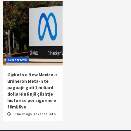
Kuriozitete
Gjykata e New Mexico-s
urdhëron Meta-n të
paguajë gati 1 miliard
dollarë në një çështje
historike për sigurinë e
fëmijëve
13 hours ago
shkence.info