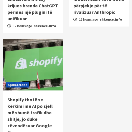
krijues brenda ChatGPT
përpjekje për të
përmes një plugini të
rivalizuar Anthropic
unifikuar
13 hours ago
shkence.info
12 hours ago
shkence.info
Aplikacione
Shopify thotë se
kërkimi me AI po sjell
më shumë trafik dhe
shitje, jo duke
zëvendësuar Google