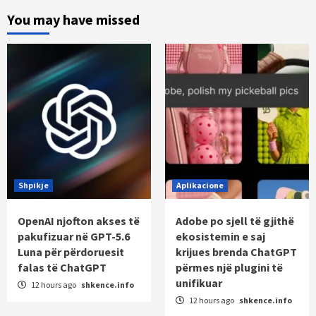
You may have missed
Shpikje
Aplikacione
OpenAI njofton akses të
Adobe po sjell të gjithë
pakufizuar në GPT-5.6
ekosistemin e saj
Luna për përdoruesit
krijues brenda ChatGPT
falas të ChatGPT
përmes një plugini të
unifikuar
12 hours ago
shkence.info
12 hours ago
shkence.info