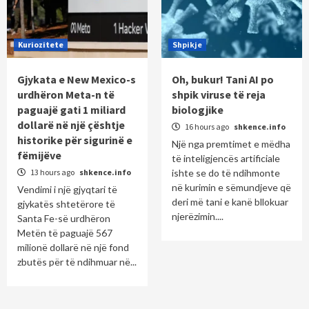
Kuriozitete
Shpikje
Gjykata e New Mexico-s
Oh, bukur! Tani AI po
urdhëron Meta-n të
shpik viruse të reja
paguajë gati 1 miliard
biologjike
dollarë në një çështje
16 hours ago
shkence.info
historike për sigurinë e
Një nga premtimet e mëdha
fëmijëve
të inteligjencës artificiale
13 hours ago
shkence.info
ishte se do të ndihmonte
në kurimin e sëmundjeve që
Vendimi i një gjyqtari të
deri më tani e kanë bllokuar
gjykatës shtetërore të
njerëzimin....
Santa Fe-së urdhëron
Metën të paguajë 567
milionë dollarë në një fond
zbutës për të ndihmuar në...