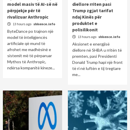
model masiv të AI-së në
diellore rriten pasi
përpjekje për të
Trump zgjat tarifat
rivalizuar Anthropic
ndaj Kinës për
produktet e
13 hours ago
shkence.info
polisilikonit
ByteDance po trajnon një
13 hours ago
shkence.info
model të inteligjencës
artificiale që mund të
Aksionet e energjisë
afrohet me madhësinë e
diellore në SHBA u rritën të
sistemit më të përparuar
premten, pasi Presidenti
Mythos të Anthropic,
Donald Trump hapi një front
ndërsa kompanitë kineze...
të ri në luftën e tij tregtare
me...