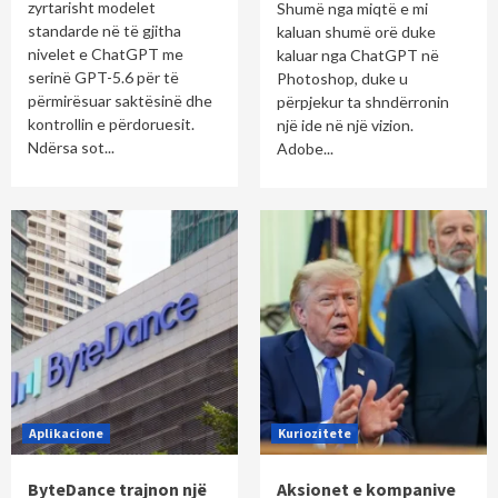
zyrtarisht modelet
Shumë nga miqtë e mi
standarde në të gjitha
kaluan shumë orë duke
nivelet e ChatGPT me
kaluar nga ChatGPT në
serinë GPT-5.6 për të
Photoshop, duke u
përmirësuar saktësinë dhe
përpjekur ta shndërronin
kontrollin e përdoruesit.
një ide në një vizion.
Ndërsa sot...
Adobe...
Aplikacione
Kuriozitete
ByteDance trajnon një
Aksionet e kompanive