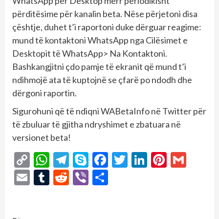
WhatsApp për Desktop merr periodikisht
përditësime për kanalin beta. Nëse përjetoni disa
çështje, duhet t’i raportoni duke dërguar reagime:
mund të kontaktoni WhatsApp nga Cilësimet e
Desktopit të WhatsApp> Na Kontaktoni.
Bashkangjitni çdo pamje të ekranit që mund t’i
ndihmojë ata të kuptojnë se çfarë po ndodh dhe
dërgoni raportin.
Sigurohuni që të ndiqni WABetaInfo në Twitter për
të zbuluar të gjitha ndryshimet e zbatuara në
versionet beta!
Copy
WhatsApp
Telegram
Skype
Facebook
Twitter
LinkedIn
Pintere
Gmai
Link
Email
Tumblr
Reddit
Viber
Share