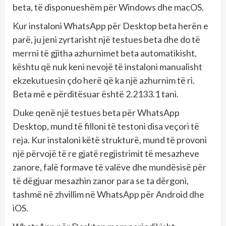
beta, të disponueshëm për Windows dhe macOS.
Kur instaloni WhatsApp për Desktop beta herën e
parë, ju jeni zyrtarisht një testues beta dhe do të
merrni të gjitha azhurnimet beta automatikisht,
kështu që nuk keni nevojë të instaloni manualisht
ekzekutuesin çdo herë që ka një azhurnim të ri.
Beta më e përditësuar është 2.2133.1 tani.
Duke qenë një testues beta për WhatsApp
Desktop, mund të filloni të testoni disa veçori të
reja. Kur instaloni këtë strukturë, mund të provoni
një përvojë të re gjatë regjistrimit të mesazheve
zanore, falë formave të valëve dhe mundësisë për
të dëgjuar mesazhin zanor para se ta dërgoni,
tashmë në zhvillim në WhatsApp për Android dhe
iOS.