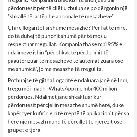
përdoruesit për të cilët u zbulua se po dërgonin një
“shkallë të lartë dhe anormale të mesazheve”.
Çfarë llogaritet si shumë mesazhe? Për fat të mirë,
do të duhej të punonit shumë për të mos u
respektuar rregullat. Kompania tha se mbi 95% e
ndalimeve ishin “për shkak të përdorimit të
paautorizuar të mesazheve të automatizuara ose
me shumicë”, jo me mesazhe të rregullta.
Pothuajse të gjitha llogaritë e ndaluara janë në Indi,
tregu më i madh i WhatsApp me mbi 400 milion
përdorues. Ndalimet janë shkaktuar kur
përdoruesit përcjellin mesazhe shumë herë, duke
kapërcyer kufirin e ri të rreptë të aplikacionit për sa
herë një mesazh mund të përcillet te njerëzit ose
grupet e tjera.