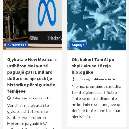
Kuriozitete
Shpikje
Gjykata e New Mexico-s
Oh, bukur! Tani AI po
urdhëron Meta-n të
shpik viruse të reja
paguajë gati 1 miliard
biologjike
dollarë në një çështje
1 day ago
shkence.info
historike për sigurinë e
Një nga premtimet e mëdha
fëmijëve
të inteligjencës artificiale
1 day ago
shkence.info
ishte se do të ndihmonte
në kurimin e sëmundjeve që
Vendimi i një gjyqtari të
deri më tani e kanë bllokuar
gjykatës shtetërore të
njerëzimin....
Santa Fe-së urdhëron
Metën të paguajë 567