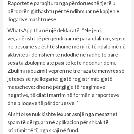
Raportet e paraqitura nga përdorues të tjerë u
përdorën gjithashtu për të ndihmuar në kapjen e
llogarive mashtruese.
WhatsApp tha në një deklaratë: “Ne jemi
veçanërisht të përqendruar në parandalimin, sepse
ne besojmë se është shumë më mirë të ndalojmë që
aktiviteti i dëmshëm të ndodhë në radhë të parë
sesa ta zbulojmë atë pasi të ketë ndodhur dëmi.
Zbulimi i abuzimit vepron në tre faza të mënyrës së
jetesës së një llogarie: gjatë regjistrimit; gjatë
mesazheve; dhe në përgjigje të reagimeve
negative, të cilat i marrim në formën e raporteve
dhe blloqeve të përdoruesve. ”
Ai shtoi se nuk kishte lexuar asnjë nga mesazhet
spam të dërguara në aplikacion për shkak të
kriptimit të tij nga skaji në fund.