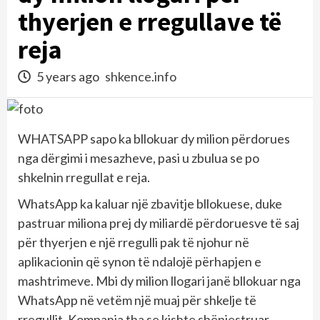
thyerjen e rregullave të
reja
5 years ago
shkence.info
WHATSAPP sapo ka bllokuar dy milion përdorues
nga dërgimi i mesazheve, pasi u zbulua se po
shkelnin rregullat e reja.
WhatsApp ka kaluar një zbavitje bllokuese, duke
pastruar miliona prej dy miliardë përdoruesve të saj
për thyerjen e një rregulli pak të njohur në
aplikacionin që synon të ndalojë përhapjen e
mashtrimeve. Mbi dy milion llogari janë bllokuar nga
WhatsApp në vetëm një muaj për shkelje të
rregullit. Kompania tha se kishte shënjestruar