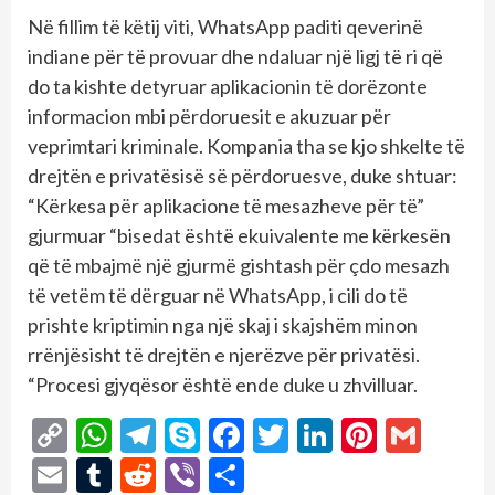
Në fillim të këtij viti, WhatsApp paditi qeverinë
indiane për të provuar dhe ndaluar një ligj të ri që
do ta kishte detyruar aplikacionin të dorëzonte
informacion mbi përdoruesit e akuzuar për
veprimtari kriminale. Kompania tha se kjo shkelte të
drejtën e privatësisë së përdoruesve, duke shtuar:
“Kërkesa për aplikacione të mesazheve për të”
gjurmuar “bisedat është ekuivalente me kërkesën
që të mbajmë një gjurmë gishtash për çdo mesazh
të vetëm të dërguar në WhatsApp, i cili do të
prishte kriptimin nga një skaj i skajshëm minon
rrënjësisht të drejtën e njerëzve për privatësi.
“Procesi gjyqësor është ende duke u zhvilluar.
Copy
WhatsApp
Telegram
Skype
Facebook
Twitter
LinkedIn
Pintere
Gmai
Link
Email
Tumblr
Reddit
Viber
Share