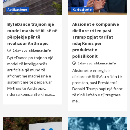
Aplikacione
Kuriozitete
ByteDance trajnon një
Aksionet e kompanive
model masiv të AI-së në
diellore rriten pasi
përpjekje për të
Trump zgjat tarifat
rivalizuar Anthropic
ndaj Kinës për
produktet e
1 day ago
shkence.info
polisilikonit
ByteDance po trajnon një
1 day ago
shkence.info
model të inteligjencës
artificiale që mund të
Aksionet e energjisë
afrohet me madhësinë e
diellore në SHBA u rritën të
sistemit më të përparuar
premten, pasi Presidenti
Mythos të Anthropic,
Donald Trump hapi një front
ndërsa kompanitë kineze...
të ri në luftën e tij tregtare
me...