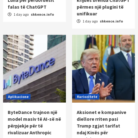
Luna për përdoruesit
krijues brenda ChatGPT
falas të ChatGPT
përmes një plugini të
unifikuar
1 day ago
shkence.info
1 day ago
shkence.info
Aplikacione
Kuriozitete
ByteDance trajnon një
Aksionet e kompanive
model masiv të AI-së në
diellore rriten pasi
përpjekje për të
Trump zgjat tarifat
rivalizuar Anthropic
ndaj Kinës për