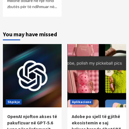
milionë dollarë në një fond
zbutës për të ndihmuar në...
You may have missed
Shpikje
Aplikacione
OpenAI njofton akses të
Adobe po sjell të gjithë
pakufizuar në GPT-5.6
ekosistemin e saj