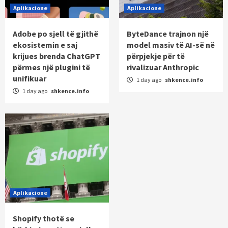
Aplikacione
Aplikacione
Adobe po sjell të gjithë
ByteDance trajnon një
ekosistemin e saj
model masiv të AI-së në
krijues brenda ChatGPT
përpjekje për të
përmes një plugini të
rivalizuar Anthropic
unifikuar
1 day ago
shkence.info
1 day ago
shkence.info
Aplikacione
Shopify thotë se