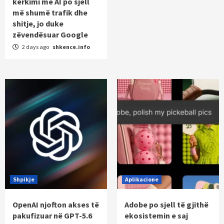
kërkimi me AI po sjell
më shumë trafik dhe
shitje, jo duke
zëvendësuar Google
2 days ago
shkence.info
Shpikje
Aplikacione
OpenAI njofton akses të
Adobe po sjell të gjithë
pakufizuar në GPT-5.6
ekosistemin e saj