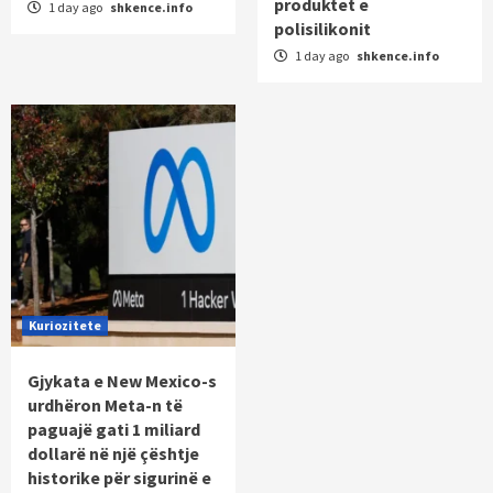
produktet e
1 day ago
shkence.info
polisilikonit
1 day ago
shkence.info
Kuriozitete
Gjykata e New Mexico-s
urdhëron Meta-n të
paguajë gati 1 miliard
dollarë në një çështje
historike për sigurinë e