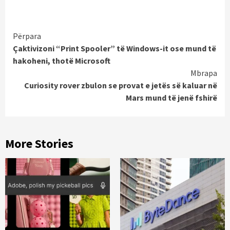
Continue
Përpara
Çaktivizoni “Print Spooler” të Windows-it ose mund të
Reading
hakoheni, thotë Microsoft
Mbrapa
Curiosity rover zbulon se provat e jetës së kaluar në
Mars mund të jenë fshirë
More Stories