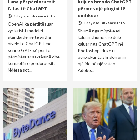
Luna për përdoruesit
krijues brenda ChatGPT
falas të ChatGPT
përmes një plugini të
unifikuar
1 day ago
shkence.info
1 day ago
shkence.info
OpenAI ka përditësuar
zyrtarisht modelet
Shumë nga miqtë e mi
standarde në të gjitha
kaluan shumë orë duke
nivelet e ChatGPT me
kaluar nga ChatGPT në
serinë GPT-5.6 për të
Photoshop, duke u
përmirësuar saktësinë dhe
përpjekur ta shndërronin
kontrollin e përdoruesit.
një ide në një vizion.
Ndërsa sot...
Adobe...