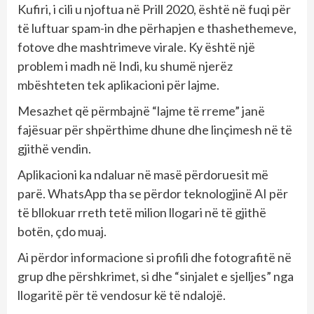
Kufiri, i cili u njoftua në Prill 2020, është në fuqi për
të luftuar spam-in dhe përhapjen e thashethemeve,
fotove dhe mashtrimeve virale. Ky është një
problem i madh në Indi, ku shumë njerëz
mbështeten tek aplikacioni për lajme.
Mesazhet që përmbajnë “lajme të rreme” janë
fajësuar për shpërthime dhune dhe linçimesh në të
gjithë vendin.
Aplikacioni ka ndaluar në masë përdoruesit më
parë. WhatsApp tha se përdor teknologjinë AI për
të bllokuar rreth tetë milion llogari në të gjithë
botën, çdo muaj.
Ai përdor informacione si profili dhe fotografitë në
grup dhe përshkrimet, si dhe “sinjalet e sjelljes” nga
llogaritë për të vendosur kë të ndalojë.