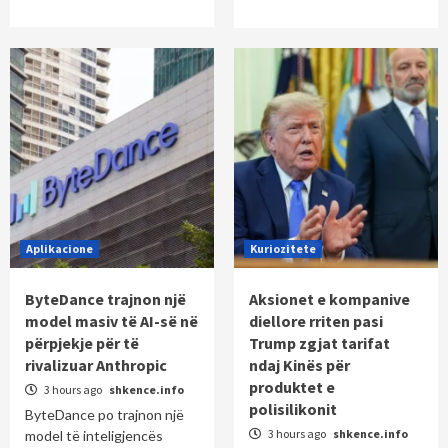
Aplikacione
Kuriozitete
ByteDance trajnon një
Aksionet e kompanive
model masiv të AI-së në
diellore rriten pasi
përpjekje për të
Trump zgjat tarifat
rivalizuar Anthropic
ndaj Kinës për
produktet e
3 hours ago
shkence.info
polisilikonit
ByteDance po trajnon një
3 hours ago
shkence.info
model të inteligjencës