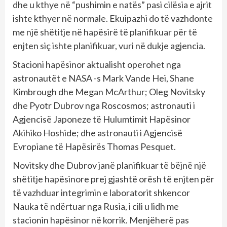
dhe u kthye në “pushimin e natës” pasi cilësia e ajrit
ishte kthyer në normale. Ekuipazhi do të vazhdonte
me një shëtitje në hapësirë ​​të planifikuar për të
enjten siç ishte planifikuar, vuri në dukje agjencia.
Stacioni hapësinor aktualisht operohet nga
astronautët e NASA -s Mark Vande Hei, Shane
Kimbrough dhe Megan McArthur; Oleg Novitsky
dhe Pyotr Dubrov nga Roscosmos; astronauti i
Agjencisë Japoneze të Hulumtimit Hapësinor
Akihiko Hoshide; dhe astronauti i Agjencisë
Evropiane të Hapësirës Thomas Pesquet.
Novitsky dhe Dubrov janë planifikuar të bëjnë një
shëtitje hapësinore prej gjashtë orësh të enjten për
të vazhduar integrimin e laboratorit shkencor
Nauka të ndërtuar nga Rusia, i cili u lidh me
stacionin hapësinor në korrik. Menjëherë pas