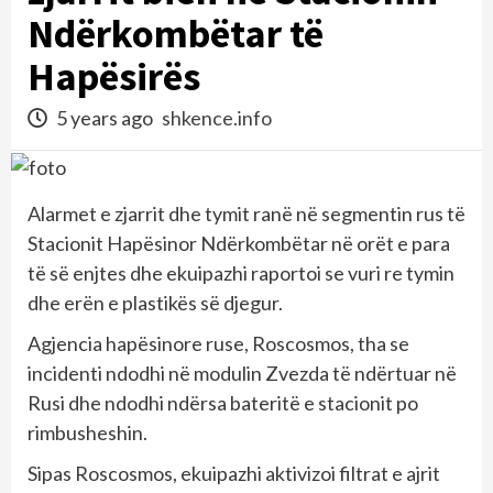
Ndërkombëtar të
Hapësirës
5 years ago
shkence.info
Alarmet e zjarrit dhe tymit ranë në segmentin rus të
Stacionit Hapësinor Ndërkombëtar në orët e para
të së enjtes dhe ekuipazhi raportoi se vuri re tymin
dhe erën e plastikës së djegur.
Agjencia hapësinore ruse, Roscosmos, tha se
incidenti ndodhi në modulin Zvezda të ndërtuar në
Rusi dhe ndodhi ndërsa bateritë e stacionit po
rimbusheshin.
Sipas Roscosmos, ekuipazhi aktivizoi filtrat e ajrit