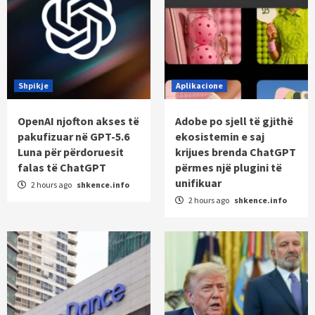
Shpikje
Aplikacione
OpenAI njofton akses të
Adobe po sjell të gjithë
pakufizuar në GPT-5.6
ekosistemin e saj
Luna për përdoruesit
krijues brenda ChatGPT
falas të ChatGPT
përmes një plugini të
unifikuar
2 hours ago
shkence.info
2 hours ago
shkence.info