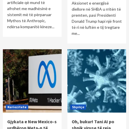
artificiale që mund të
Aksionet e energjisë
afrohet me madhësinë e
diellore në SHBA u rritën të
sistemit më të përparuar
premten, pasi Presidenti
Mythos të Anthropic,
Donald Trump hapi një front
ndërsa kompanitë kineze...
të ri në luftën e tij tregtare
me...
Kuriozitete
Shpikje
Gjykata e New Mexico-s
Oh, bukur! Tani AI po
urdhëron Meta-n të
shpik viruse të reja