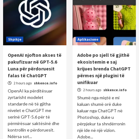
Shpikje
Aplikacione
OpenAI njofton akses të
Adobe po sjell të gjithë
pakufizuar në GPT-5.6
ekosistemin e saj
Luna për përdoruesit
krijues brenda ChatGPT
falas të ChatGPT
përmes një plugini të
unifikuar
2 hours ago
shkence.info
2 hours ago
shkence.info
OpenAI ka përditësuar
zyrtarisht modelet
Shumë nga miqtë e mi
standarde në të gjitha
kaluan shumë orë duke
nivelet e ChatGPT me
kaluar nga ChatGPT në
serinë GPT-5.6 për të
Photoshop, duke u
përmirësuar saktësinë dhe
përpjekur ta shndërronin
kontrollin e përdoruesit.
një ide në një vizion.
Ndërsa sot...
Adobe...