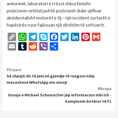
ankorimit, laboratori e rrëzoi shkurtimisht
pozicionin orbital jashtë pozicionit duke qëlluar
aksidentalisht motorët e tij – një incident zyrtarët e
hapësirës ruse fajësuan një dështim të softuerit.
Copy
WhatsApp
Telegram
Skype
Facebook
Twitter
LinkedIn
Pintere
Gmai
Link
Email
Tumblr
Reddit
Viber
Share
Continue
Përpara
Së shpejti do të jeni në gjendje të reagoni ndaj
Reading
mesazheve WhatsApp me emoji
Mbrapa
Gruaja e Michael Schumacher jep informacion mbi ish -
kampionin botëror të F1