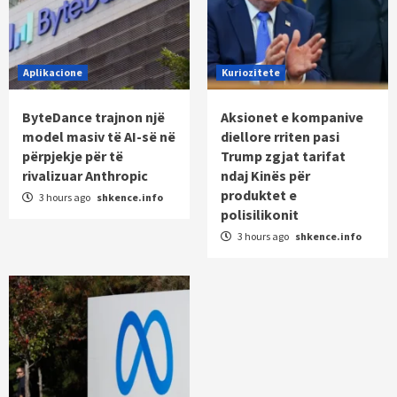
Aplikacione
Kuriozitete
ByteDance trajnon një
Aksionet e kompanive
model masiv të AI-së në
diellore rriten pasi
përpjekje për të
Trump zgjat tarifat
rivalizuar Anthropic
ndaj Kinës për
produktet e
3 hours ago
shkence.info
polisilikonit
3 hours ago
shkence.info