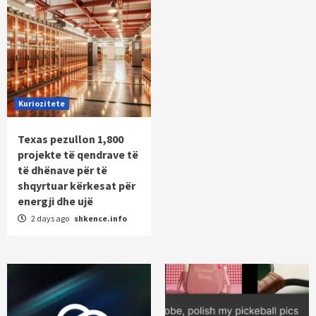
Kuriozitete
Texas pezullon 1,800
projekte të qendrave të
të dhënave për të
shqyrtuar kërkesat për
energji dhe ujë
2 days ago
shkence.info