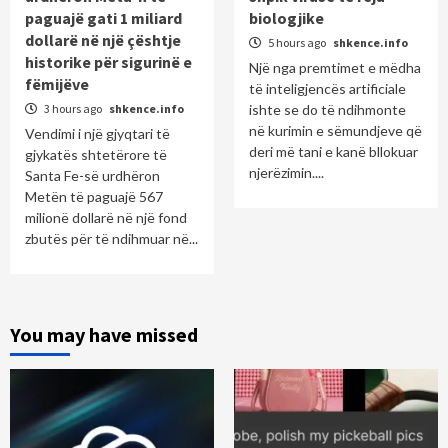
paguajë gati 1 miliard
biologjike
dollarë në një çështje
5 hours ago
shkence.info
historike për sigurinë e
Një nga premtimet e mëdha
fëmijëve
të inteligjencës artificiale
3 hours ago
shkence.info
ishte se do të ndihmonte
në kurimin e sëmundjeve që
Vendimi i një gjyqtari të
deri më tani e kanë bllokuar
gjykatës shtetërore të
njerëzimin....
Santa Fe-së urdhëron
Metën të paguajë 567
milionë dollarë në një fond
zbutës për të ndihmuar në...
You may have missed