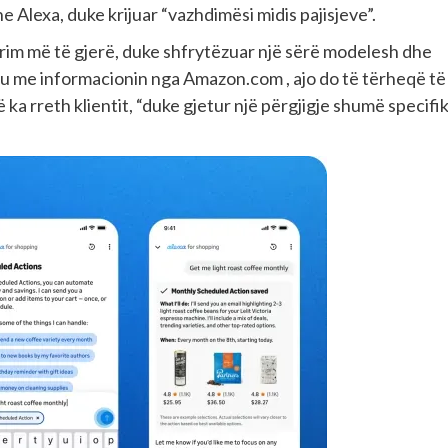
e Alexa, duke krijuar “vazhdimësi midis pajisjeve”.
eprim më të gjerë, duke shfrytëzuar një sërë modelesh dhe
hku me informacionin nga Amazon.com , ajo do të tërheqë të
 ka rreth klientit, “duke gjetur një përgjigje shumë specifi