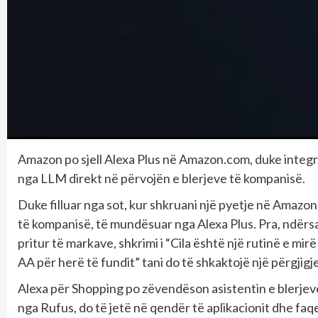
Amazon po sjell Alexa Plus në Amazon.com, duke integrua
nga LLM direkt në përvojën e blerjeve të kompanisë.
Duke filluar nga sot, kur shkruani një pyetje në Amazon, 
të kompanisë, të mundësuar nga Alexa Plus. Pra, ndërsa n
pritur të markave, shkrimi i “Cila është një rutinë e mir
AA për herë të fundit” tani do të shkaktojë një përgjigj
Alexa për Shopping po zëvendëson asistentin e blerjeve
nga Rufus, do të jetë në qendër të aplikacionit dhe faqe