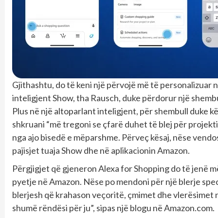
Gjithashtu, do të keni një përvojë më të personalizuar n
inteligjent Show, tha Rausch, duke përdorur një shemb
Plus në një altoparlant inteligjent, për shembull duke 
shkruani “më tregoni se çfarë duhet të blej për projekt
nga ajo bisedë e mëparshme. Përveç kësaj, nëse vendos
pajisjet tuaja Show dhe në aplikacionin Amazon.
Përgjigjet që gjeneron Alexa for Shopping do të jenë më
pyetje në Amazon. Nëse po mendoni për një blerje speci
blerjesh që krahason veçoritë, çmimet dhe vlerësimet 
shumë rëndësi për ju”, sipas një blogu në Amazon.com.