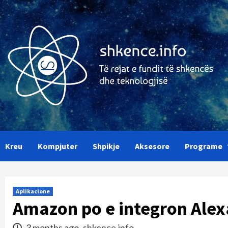
Skip
to
content
Kreu
Kompjuter
Shpikje
Aksesore
Programe
Aplikacione
Amazon po e integron Ale
3 months ago
shkence.info