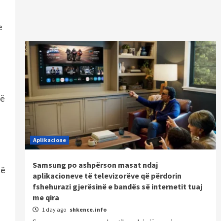
e
të
Aplikacione
Samsung po ashpërson masat ndaj
të
aplikacioneve të televizorëve që përdorin
fshehurazi gjerësinë e bandës së internetit tuaj
me qira
1 day ago
shkence.info