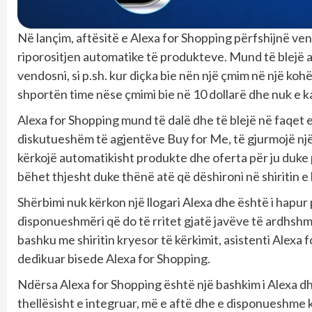
Në lançim, aftësitë e Alexa for Shopping përfshijnë ve
riporositjen automatike të produkteve. Mund të blejë a
vendosni, si p.sh. kur diçka bie nën një çmim në një kohë
shportën time nëse çmimi bie në 10 dollarë dhe nuk e ka
Alexa for Shopping mund të dalë dhe të blejë në faqet e t
diskutueshëm të agjentëve Buy for Me, të gjurmojë një 
kërkojë automatikisht produkte dhe oferta për ju duke p
bëhet thjesht duke thënë atë që dëshironi në shiritin e 
Shërbimi nuk kërkon një llogari Alexa dhe është i hapu
disponueshmëri që do të rritet gjatë javëve të ardhshm
bashku me shiritin kryesor të kërkimit, asistenti Alexa f
dedikuar bisede Alexa for Shopping.
Ndërsa Alexa for Shopping është një bashkim i Alexa dh
thellësisht e integruar, më e aftë dhe e disponueshme k