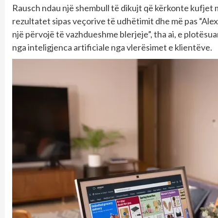
Rausch ndau një shembull të dikujt që kërkonte kufjet m
rezultatet sipas veçorive të udhëtimit dhe më pas “Alex
një përvojë të vazhdueshme blerjeje”, tha ai, e plotë
nga inteligjenca artificiale nga vlerësimet e klientëve.