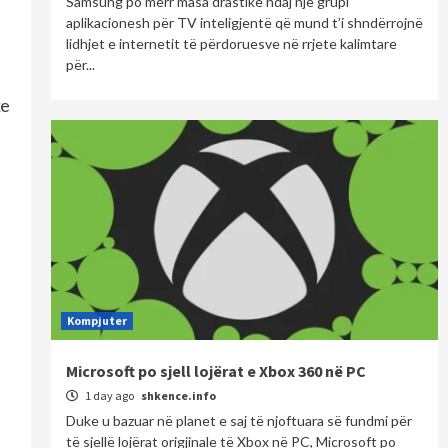
Samsung po merr masa drastike ndaj një grupi
aplikacionesh për TV inteligjentë që mund t’i shndërrojnë
lidhjet e internetit të përdoruesve në rrjete kalimtare
për...
ke
Kompjuter
Microsoft po sjell lojërat e Xbox 360 në PC
1 day ago
shkence.info
Duke u bazuar në planet e saj të njoftuara së fundmi për
të sjellë lojërat origjinale të Xbox në PC, Microsoft po