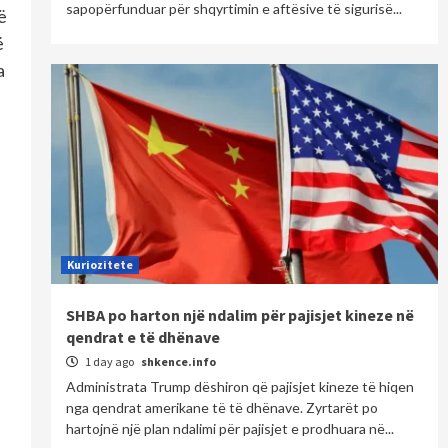
sapopërfunduar për shqyrtimin e aftësive të sigurisë...
ë
ë
a
Kuriozitete
SHBA po harton një ndalim për pajisjet kineze në
qendrat e të dhënave
1 day ago
shkence.info
Administrata Trump dëshiron që pajisjet kineze të hiqen
nga qendrat amerikane të të dhënave. Zyrtarët po
hartojnë një plan ndalimi për pajisjet e prodhuara në...