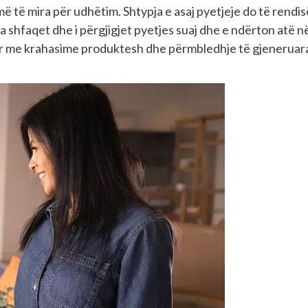
ë të mira për udhëtim. Shtypja e asaj pyetjeje do të rendis
a shfaqet dhe i përgjigjet pyetjes suaj dhe e ndërton atë n
suar me krahasime produktesh dhe përmbledhje të gjeneruar