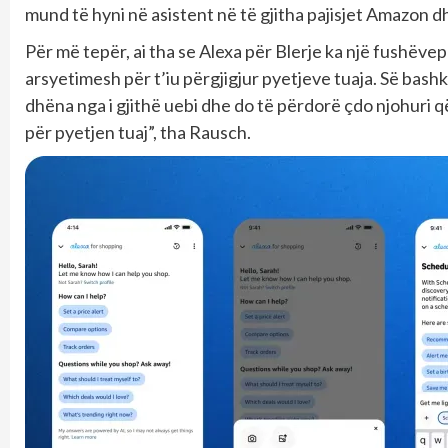
mund të hyni në asistent në të gjitha pajisjet Amazon dh
Për më tepër, ai tha se Alexa për Blerje ka një fushëv
arsyetimesh për t’iu përgjigjur pyetjeve tuaja. Së bas
dhëna nga i gjithë uebi dhe do të përdorë çdo njohuri që
për pyetjen tuaj”, tha Rausch.