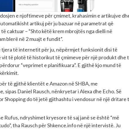
ndosjen e njoftimeve për çmimet, krahasimin e artikujve dh
utomatikisht artikuj për ju bazuar në parametrat që
 të caktuar – “Shto këtë krem ​​mbrojtës nga dielli në
m blerë në 2 muajt e fundit”.
jera të internetit për ju, nëpërmjet funksionit disi të
vit të plotë të historikut të çmimeve për një produkt dhe 
ërdorur “veprimet e planifikuara”. E gjithë kjo mund të
kërkimit.
r për të gjithë klientët e Amazon në SHBA, me
e, sipas Daniel Rausch, nënkryetar i Alexa dhe Echo. Së
or Shopping do të jetë gjithashtu i vendosur në një dritare 
e Rufus, ndryshimet kryesore të saj janë se është “më
udo”, tha Rausch për Shkence.info në një intervistë. Ju