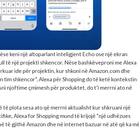
ëse keni një altoparlant inteligjent Echo ose një ekran
ull të një projekti shkencor. Nëse bashkëveproni me Alexa
kërkuar ide për projektin, kur shkoni në Amazon.com dhe
in tim shkencor”, Alexa për Shopping do të ketë kontekstin
ni njoftime çmimesh për produktet, do t’i merrni ato në
 të plota sesa ato që merrni aktualisht kur shkruani një
fike, Alexa for Shopping mund të krijojë “një udhëzues
në të gjithë Amazon dhe në internet bazuar në atë që ka m