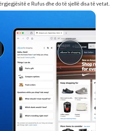
ërgjegjësitë e Rufus dhe do të sjellë disa të vetat.