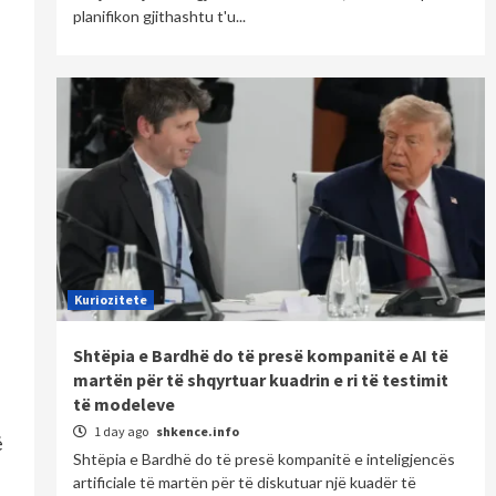
planifikon gjithashtu t'u...
Kuriozitete
Shtëpia e Bardhë do të presë kompanitë e AI të
martën për të shqyrtuar kuadrin e ri të testimit
të modeleve
1 day ago
shkence.info
ë
Shtëpia e Bardhë do të presë kompanitë e inteligjencës
artificiale të martën për të diskutuar një kuadër të