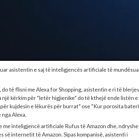
r asistentin e saj të inteligjencës artificiale të mundësua
do të flisni me Alexa for Shopping, asistentin e ri të blerje
jë kërkim për “letër higjienike” do të kthejë ende listën e
ë për kujdesin e lëkurës për burrat” ose “Kur porosita bateri
e nga Alexa.
 me inteligjencë artificiale Rufus të Amazon dhe, ndryshe
s së internetit të Amazon. Sipas kompanisë, asistenti i