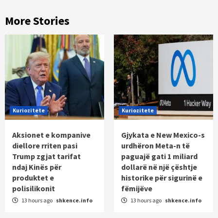
More Stories
Kuriozitete
Kuriozitete
Aksionet e kompanive
Gjykata e New Mexico-s
diellore rriten pasi
urdhëron Meta-n të
Trump zgjat tarifat
paguajë gati 1 miliard
ndaj Kinës për
dollarë në një çështje
produktet e
historike për sigurinë e
polisilikonit
fëmijëve
13 hours ago
shkence.info
13 hours ago
shkence.info