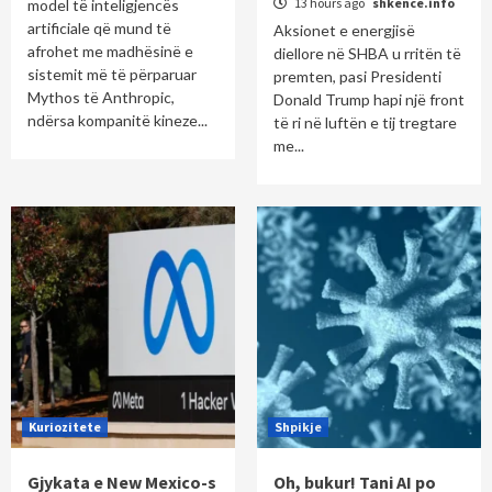
13 hours ago
shkence.info
model të inteligjencës
artificiale që mund të
Aksionet e energjisë
afrohet me madhësinë e
diellore në SHBA u rritën të
sistemit më të përparuar
premten, pasi Presidenti
Mythos të Anthropic,
Donald Trump hapi një front
ndërsa kompanitë kineze...
të ri në luftën e tij tregtare
me...
Kuriozitete
Shpikje
Gjykata e New Mexico-s
Oh, bukur! Tani AI po