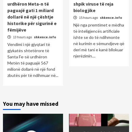
urdhëron Meta-n të
shpik viruse të reja
paguajë gati 1 miliard
biologjike
dollarë në një çështje
15 hours ago
shkence.info
historike për sigurinë e
Një nga premtimet e mëdha
fëmijëve
të inteligjencës artificiale
13 hours ago
shkence.info
ishte se do të ndihmonte
në kurimin e sëmundjeve që
Vendimi i një gjyqtari të
deri më tani e kanë bllokuar
gjykatës shtetërore të
njerëzimin....
Santa Fe-së urdhëron
Metën të paguajë 567
milionë dollarë në një fond
zbutës për të ndihmuar në...
You may have missed