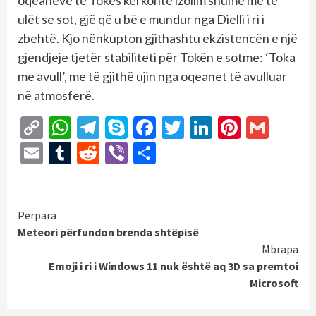
ulët se sot, gjë që u bë e mundur nga Dielli i ri i
zbehtë. Kjo nënkupton gjithashtu ekzistencën e një
gjendjeje tjetër stabiliteti për Tokën e sotme: ‘Toka
me avull’, me të gjithë ujin nga oqeanet të avulluar
në atmosferë.
Copy
WhatsApp
Telegram
Skype
Facebook
Twitter
LinkedIn
Pintere
Gmai
Link
Email
Tumblr
Reddit
Viber
Share
Continue
Përpara
Meteori përfundon brenda shtëpisë
Reading
Mbrapa
Emoji i ri i Windows 11 nuk është aq 3D sa premtoi
Microsoft