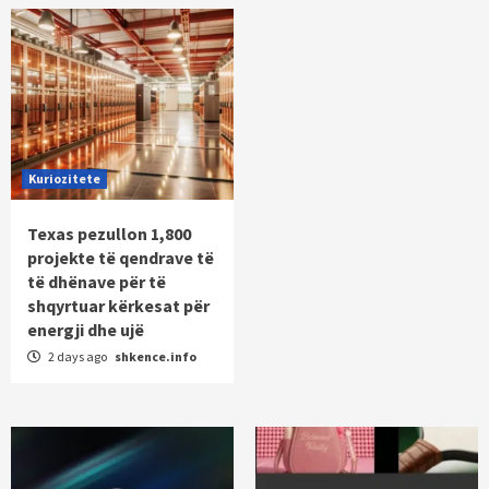
Kuriozitete
Texas pezullon 1,800
projekte të qendrave të
të dhënave për të
shqyrtuar kërkesat për
energji dhe ujë
2 days ago
shkence.info