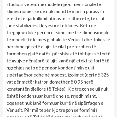
studiuar vetëm me modele një-dimensionale të
klimës numerike që nuk mund të marrin parasysh
efektet e qarkullimit atmosferik dhe retë, të cilat
janë stabilizuesit kryesorë të klimës. Këtu ne
tregojmë duke përdorur simulime tre-dimensionale
të modelit të klimës globale të Venusit dhe Tokës së
hershme që retë e ujit-të cilat preferohen të
formohen gjatë natës, për shkak të thithjes së fortë
të avujve nënujorë të ujit-kanë një efekt të fortë të
ngrohjes neto që pengon kondensimin e ujit
sipërfaqësor edhe në modest. izolimet (deri në 325
vat për metër katror, ​​domethënë 0.95 herë
konstantën diellore të Tokës). Kjo tregon se uji nuk
është kondensuar kurrë dhe se, rrjedhimisht,
oqeanet nuk janë formuar kurrë në sipërfaqen e
Venusit. Për më tepër, kjo tregon se formimi i
oqeaneve të Tokës kërkonte izolim shumë më të