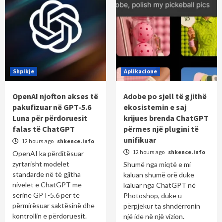
Shpikje
Aplikacione
OpenAI njofton akses të
Adobe po sjell të gjithë
pakufizuar në GPT-5.6
ekosistemin e saj
Luna për përdoruesit
krijues brenda ChatGPT
falas të ChatGPT
përmes një plugini të
unifikuar
12 hours ago
shkence.info
12 hours ago
shkence.info
OpenAI ka përditësuar
zyrtarisht modelet
Shumë nga miqtë e mi
standarde në të gjitha
kaluan shumë orë duke
nivelet e ChatGPT me
kaluar nga ChatGPT në
serinë GPT-5.6 për të
Photoshop, duke u
përmirësuar saktësinë dhe
përpjekur ta shndërronin
kontrollin e përdoruesit.
një ide në një vizion.