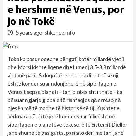
e hershme në Venus, por
jo në Tokë
5 years ago
shkence.info
Toka ka pasur oqeane për gati katër miliardë vjet1
dhe Marsi kishte liqene dhe lumenj 3.5-3.8 miliardë
vjet më parë. Sidoqoftë, ende nuk dihet nëse uji
është kondensuar ndonjëherë në sipërfaqen e
Venusit sepse planeti – tani plotësisht i thatë – ka
pësuar ngjarje globale të rishfaqjes që errësojnë
pjesën më të madhe të historisë së tij. Kushtet e
kërkuara që uji të jetë kondensuar fillimisht në
sipërfaqen e planetëve tokësorë të Sistemit Diellor
janë shumë të pasigurta, pasi ato deri më tani janë