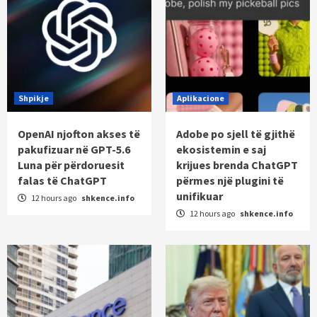
Shpikje
Aplikacione
OpenAI njofton akses të
Adobe po sjell të gjithë
pakufizuar në GPT-5.6
ekosistemin e saj
Luna për përdoruesit
krijues brenda ChatGPT
falas të ChatGPT
përmes një plugini të
unifikuar
12 hours ago
shkence.info
12 hours ago
shkence.info