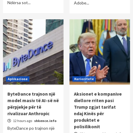
Ndërsa sot...
Adobe...
Aplikacione
Kuriozitete
ByteDance trajnon një
Aksionet e kompanive
model masiv të AI-së në
diellore rriten pasi
përpjekje për të
Trump zgjat tarifat
rivalizuar Anthropic
ndaj Kinës për
produktet e
12 hours ago
shkence.info
polisilikonit
ByteDance po trajnon një