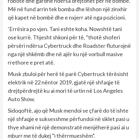
robotë dhe gardhe ndërsa drejtohet për në bombë.
Më në fund arrin tek bomba dhe lëshon një zinxhir
që kapet në bombë dhe e nxjerr atë nga pozicioni.
‘Errësira po vjen. Tani eshte koha. Nowshtë tani
ose kurrë. Thjesht shkoni për të, “thotë shoferi
përsëri ndërsa Cybertruck dhe Roadster fluturojnë
nga një shkëmb dhe në ajër ku një vorbull masive
rrethore e pret atë.
Musk zbuloi për herë të parë Cybertruck tërësisht
elektrik në 22 nëntor 2019, gjatë një shfaqje të
drejtpërdrejtë ku ai mori të urtin në Los Angeles
Auto Show.
Sidoqoftë, ajo që Musk mendoi se çfarë do të ishte
një shfaqje e suksesshme përfundoi në siklet pasi u
thye xhami në një demonstratë menjëherë pasi ai u
mburr me të dukej “i thërrmueshëm”.