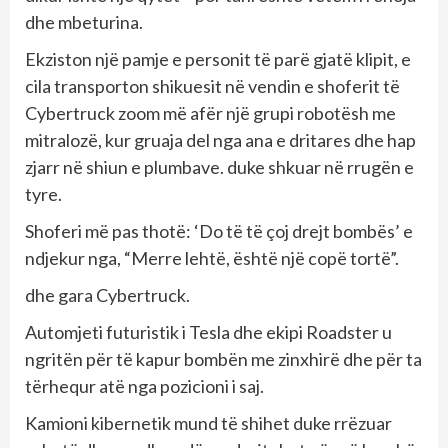
dhe mbeturina.
Ekziston një pamje e personit të parë gjatë klipit, e
cila transporton shikuesit në vendin e shoferit të
Cybertruck zoom më afër një grupi robotësh me
mitralozë, kur gruaja del nga ana e dritares dhe hap
zjarr në shiun e plumbave. duke shkuar në rrugën e
tyre.
Shoferi më pas thotë: ‘Do të të çoj drejt bombës’ e
ndjekur nga, “Merre lehtë, është një copë tortë”.
dhe gara Cybertruck.
Automjeti futuristik i Tesla dhe ekipi Roadster u
ngritën për të kapur bombën me zinxhirë dhe për ta
tërhequr atë nga pozicioni i saj.
Kamioni kibernetik mund të shihet duke rrëzuar