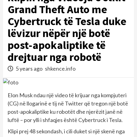
Grand Theft Auto me
Cybertruck të Tesla duke
lëvizur nëpër një botë
post-apokaliptike të
drejtuar nga robotë
5 years ago
shkence.info
Elon Musk ndau një video të krijuar nga kompjuteri
(CG) në llogarinë e tij në Twitter që tregon një botë
post-apokaliptike ku robotët dhe njerëzit janë në
luftë – por ylli i shfaqjes është Cybertruck i Tesla.
Klipi prej 48 sekondash, i cili duket si një skenë nga