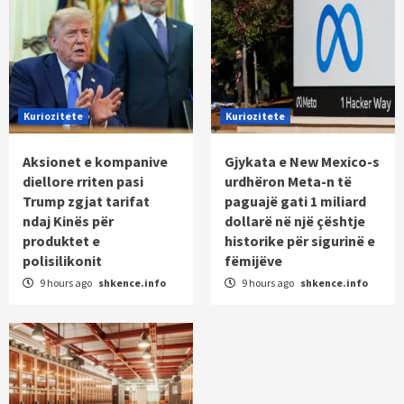
Kuriozitete
Kuriozitete
Aksionet e kompanive
Gjykata e New Mexico-s
diellore rriten pasi
urdhëron Meta-n të
Trump zgjat tarifat
paguajë gati 1 miliard
ndaj Kinës për
dollarë në një çështje
produktet e
historike për sigurinë e
polisilikonit
fëmijëve
9 hours ago
shkence.info
9 hours ago
shkence.info