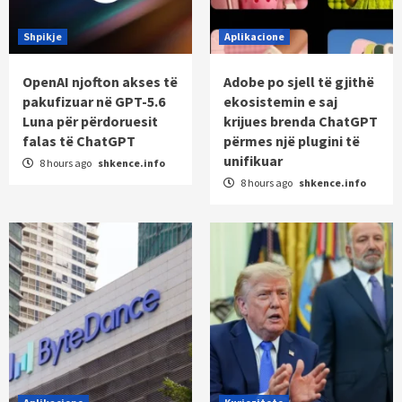
Shpikje
Aplikacione
OpenAI njofton akses të
Adobe po sjell të gjithë
pakufizuar në GPT-5.6
ekosistemin e saj
Luna për përdoruesit
krijues brenda ChatGPT
falas të ChatGPT
përmes një plugini të
unifikuar
8 hours ago
shkence.info
8 hours ago
shkence.info