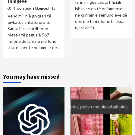
fëmijëve
të inteligjencës artificiale
9 hours ago
shkence.info
ishte se do të ndihmonte
në kurimin e sëmundjeve që
Vendimi i një gjyqtari të
deri më tani e kanë bllokuar
gjykatës shtetërore të
njerëzimin....
Santa Fe-së urdhëron
Metën të paguajë 567
milionë dollarë në një fond
zbutës për të ndihmuar në...
You may have missed