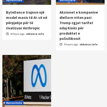
Aplikacione
Kuriozitete
ByteDance trajnon një
Aksionet e kompanive
model masiv të AI-së në
diellore rriten pasi
përpjekje për të
Trump zgjat tarifat
rivalizuar Anthropic
ndaj Kinës për
produktet e
8 hours ago
shkence.info
polisilikonit
9 hours ago
shkence.info
Kuriozitete