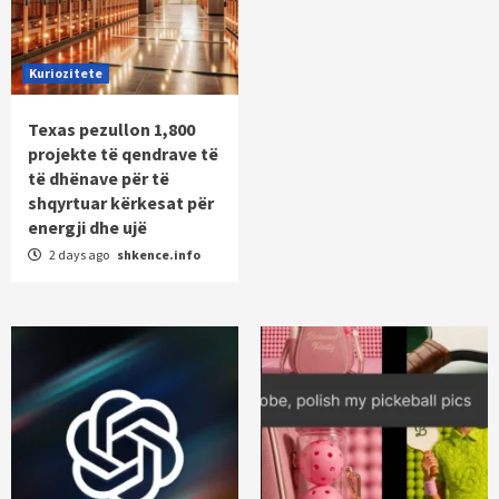
Kuriozitete
Texas pezullon 1,800
projekte të qendrave të
të dhënave për të
shqyrtuar kërkesat për
energji dhe ujë
2 days ago
shkence.info