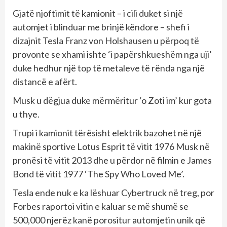
Gjatë njoftimit të kamionit – i cili duket si një
automjet i blinduar me brinjë këndore – shefi i
dizajnit Tesla Franz von Holshausen u përpoq të
provonte se xhami ishte ‘i papërshkueshëm nga uji’
duke hedhur një top të metaleve të rënda nga një
distancë e afërt.
Musk u dëgjua duke mërmëritur ‘o Zoti im’ kur gota
u thye.
Trupi i kamionit tërësisht elektrik bazohet në një
makinë sportive Lotus Esprit të vitit 1976 Musk në
pronësi të vitit 2013 dhe u përdor në filmin e James
Bond të vitit 1977 ‘The Spy Who Loved Me’.
Tesla ende nuk e ka lëshuar Cybertruck në treg, por
Forbes raportoi vitin e kaluar se më shumë se
500,000 njerëz kanë porositur automjetin unik që