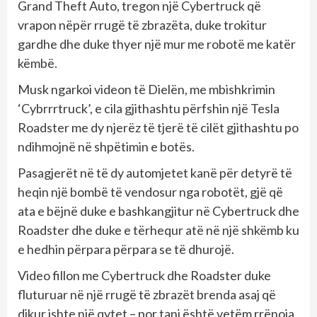
Grand Theft Auto, tregon një Cybertruck që
vrapon nëpër rrugë të zbrazëta, duke trokitur
gardhe dhe duke thyer një mur me robotë me katër
këmbë.
Musk ngarkoi videon të Dielën, me mbishkrimin
‘Cybrrrtruck’, e cila gjithashtu përfshin një Tesla
Roadster me dy njerëz të tjerë të cilët gjithashtu po
ndihmojnë në shpëtimin e botës.
Pasagjerët në të dy automjetet kanë për detyrë të
heqin një bombë të vendosur nga robotët, gjë që
ata e bëjnë duke e bashkangjitur në Cybertruck dhe
Roadster dhe duke e tërhequr atë në një shkëmb ku
e hedhin përpara përpara se të dhurojë.
Video fillon me Cybertruck dhe Roadster duke
fluturuar në një rrugë të zbrazët brenda asaj që
dikur ishte një qytet – por tani është vetëm rrënoja