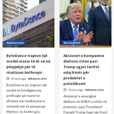
Aplikacione
Kuriozitete
ByteDance trajnon një
Aksionet e kompanive
model masiv të AI-së në
diellore rriten pasi
përpjekje për të
Trump zgjat tarifat
rivalizuar Anthropic
ndaj Kinës për
produktet e
8 hours ago
shkence.info
polisilikonit
ByteDance po trajnon një
9 hours ago
shkence.info
model të inteligjencës
artificiale që mund të
Aksionet e energjisë
afrohet me madhësinë e
diellore në SHBA u rritën të
sistemit më të përparuar
premten, pasi Presidenti
Mythos të Anthropic,
Donald Trump hapi një front