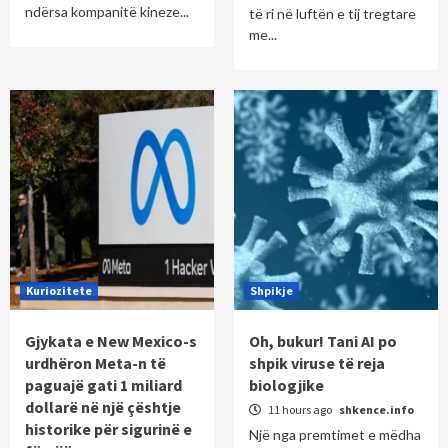
ndërsa kompanitë kineze...
të ri në luftën e tij tregtare
me...
Kuriozitete
Shpikje
Gjykata e New Mexico-s
Oh, bukur! Tani AI po
urdhëron Meta-n të
shpik viruse të reja
paguajë gati 1 miliard
biologjike
dollarë në një çështje
11 hours ago
shkence.info
historike për sigurinë e
Një nga premtimet e mëdha