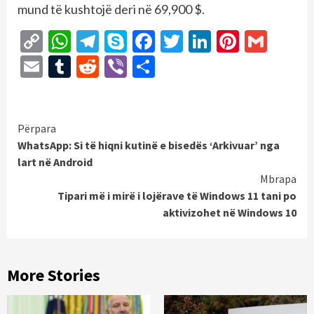
mund të kushtojë deri në 69,900 $.
Copy
WhatsApp
Telegram
Skype
Facebook
Twitter
LinkedIn
Pintere
Gmai
Link
Email
Tumblr
Reddit
Viber
Share
Continue
Përpara
WhatsApp: Si të hiqni kutinë e bisedës ‘Arkivuar’ nga
Reading
lart në Android
Mbrapa
Tipari më i mirë i lojërave të Windows 11 tani po
aktivizohet në Windows 10
More Stories