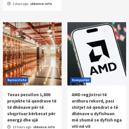
2 days ago
shkence.info
Kuriozitete
Kompjuter
Texas pezullon 1,800
AMD regjistroi të
projekte të qendrave të
ardhura rekord, pasi
të dhënave për të
shitjet në qendrat e të
shqyrtuar kërkesat për
dhënave u dyfishuan
energji dhe ujë
më shumë se dyfish nga
viti në vit
13 hours ago
shkence.info