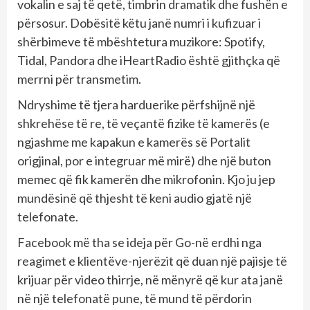
vokalin e saj të qetë, timbrin dramatik dhe fushën e
përsosur. Dobësitë këtu janë numri i kufizuar i
shërbimeve të mbështetura muzikore: Spotify,
Tidal, Pandora dhe iHeartRadio është gjithçka që
merrni për transmetim.
Ndryshime të tjera harduerike përfshijnë një
shkrehëse të re, të veçantë fizike të kamerës (e
ngjashme me kapakun e kamerës së Portalit
origjinal, por e integruar më mirë) dhe një buton
memec që fik kamerën dhe mikrofonin. Kjo ju jep
mundësinë që thjesht të keni audio gjatë një
telefonate.
Facebook më tha se ideja për Go-në erdhi nga
reagimet e klientëve-njerëzit që duan një pajisje të
krijuar për video thirrje, në mënyrë që kur ata janë
në një telefonatë pune, të mund të përdorin