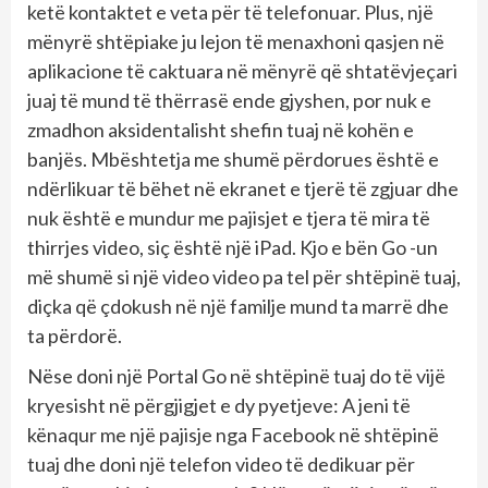
ketë kontaktet e veta për të telefonuar. Plus, një
mënyrë shtëpiake ju lejon të menaxhoni qasjen në
aplikacione të caktuara në mënyrë që shtatëvjeçari
juaj të mund të thërrasë ende gjyshen, por nuk e
zmadhon aksidentalisht shefin tuaj në kohën e
banjës. Mbështetja me shumë përdorues është e
ndërlikuar të bëhet në ekranet e tjerë të zgjuar dhe
nuk është e mundur me pajisjet e tjera të mira të
thirrjes video, siç është një iPad. Kjo e bën Go -un
më shumë si një video video pa tel për shtëpinë tuaj,
diçka që çdokush në një familje mund ta marrë dhe
ta përdorë.
Nëse doni një Portal Go në shtëpinë tuaj do të vijë
kryesisht në përgjigjet e dy pyetjeve: A jeni të
kënaqur me një pajisje nga Facebook në shtëpinë
tuaj dhe doni një telefon video të dedikuar për