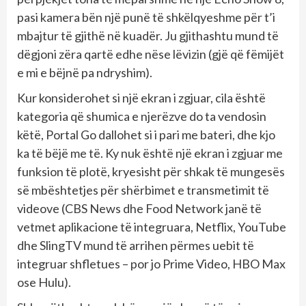
pasi kamera bën një punë të shkëlqyeshme për t’i
mbajtur të gjithë në kuadër. Ju gjithashtu mund të
dëgjoni zëra qartë edhe nëse lëvizin (gjë që fëmijët
e mi e bëjnë pa ndryshim).
Kur konsiderohet si një ekran i zgjuar, cila është
kategoria që shumica e njerëzve do ta vendosin
këtë, Portal Go dallohet si i pari me bateri, dhe kjo
ka të bëjë me të. Ky nuk është një ekran i zgjuar me
funksion të plotë, kryesisht për shkak të mungesës
së mbështetjes për shërbimet e transmetimit të
videove (CBS News dhe Food Network janë të
vetmet aplikacione të integruara, Netflix, YouTube
dhe SlingTV mund të arrihen përmes uebit të
integruar shfletues – por jo Prime Video, HBO Max
ose Hulu).