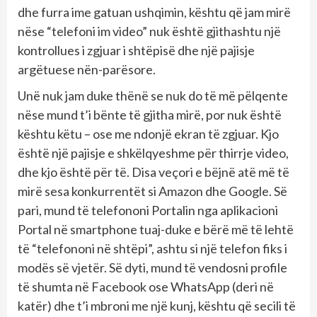
dhe furra ime gatuan ushqimin, kështu që jam mirë
nëse “telefoni im video” nuk është gjithashtu një
kontrollues i zgjuar i shtëpisë dhe një pajisje
argëtuese nën-parësore.
Unë nuk jam duke thënë se nuk do të më pëlqente
nëse mund t’i bënte të gjitha mirë, por nuk është
kështu këtu – ose me ndonjë ekran të zgjuar. Kjo
është një pajisje e shkëlqyeshme për thirrje video,
dhe kjo është për të. Disa veçori e bëjnë atë më të
mirë sesa konkurrentët si Amazon dhe Google. Së
pari, mund të telefononi Portalin nga aplikacioni
Portal në smartphone tuaj-duke e bërë më të lehtë
të “telefononi në shtëpi”, ashtu si një telefon fiks i
modës së vjetër. Së dyti, mund të vendosni profile
të shumta në Facebook ose WhatsApp (deri në
katër) dhe t’i mbroni me një kunj, kështu që secili të