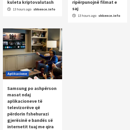
kuleta kriptovalutash
ripërpunojnë filmat e
saj
13 hours ago
shkence.info
13 hours ago
shkence.info
Aplikacione
Samsung po ashpërson
masat ndaj
aplikacioneve të
televizorëve që
përdorin fshehurazi
gjerësinë e bandës së
internetit tuaj me qira