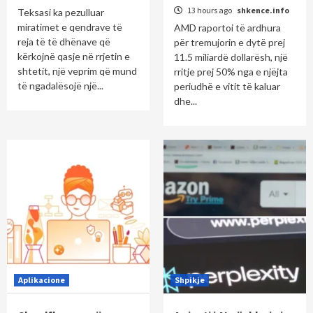
13 hours ago
shkence.info
Teksasi ka pezulluar
miratimet e qendrave të
AMD raportoi të ardhura
reja të të dhënave që
për tremujorin e dytë prej
kërkojnë qasje në rrjetin e
11.5 miliardë dollarësh, një
shtetit, një veprim që mund
rritje prej 50% nga e njëjta
të ngadalësojë një...
periudhë e vitit të kaluar
dhe...
Aplikacione
Shpikje