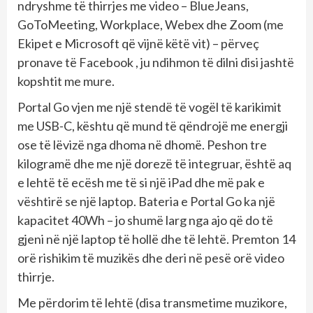
ndryshme të thirrjes me video – BlueJeans,
GoToMeeting, Workplace, Webex dhe Zoom (me
Ekipet e Microsoft që vijnë këtë vit) – përveç
pronave të Facebook , ju ndihmon të dilni disi jashtë
kopshtit me mure.
Portal Go vjen me një stendë të vogël të karikimit
me USB-C, kështu që mund të qëndrojë me energji
ose të lëvizë nga dhoma në dhomë. Peshon tre
kilogramë dhe me një dorezë të integruar, është aq
e lehtë të ecësh me të si një iPad dhe më pak e
vështirë se një laptop. Bateria e Portal Go ka një
kapacitet 40Wh – jo shumë larg nga ajo që do të
gjeni në një laptop të hollë dhe të lehtë. Premton 14
orë rishikim të muzikës dhe deri në pesë orë video
thirrje.
Me përdorim të lehtë (disa transmetime muzikore,