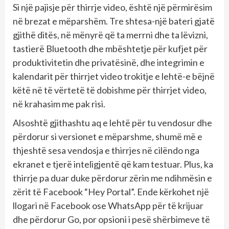
Si një pajisje për thirrje video, është një përmirësim
në brezat e mëparshëm. Tre shtesa-një bateri gjatë
gjithë ditës, në mënyrë që ta merrni dhe ta lëvizni,
tastierë Bluetooth dhe mbështetje për kufjet për
produktivitetin dhe privatësinë, dhe integrimin e
kalendarit për thirrjet video trokitje e lehtë-e bëjnë
këtë në të vërtetë të dobishme për thirrjet video,
në krahasim me pak risi.
Alsoshtë gjithashtu aq e lehtë për tu vendosur dhe
përdorur si versionet e mëparshme, shumë më e
thjeshtë sesa vendosja e thirrjes në cilëndo nga
ekranet e tjerë inteligjentë që kam testuar. Plus, ka
thirrje pa duar duke përdorur zërin me ndihmësin e
zërit të Facebook “Hey Portal”. Ende kërkohet një
llogari në Facebook ose WhatsApp për të krijuar
dhe përdorur Go, por opsioni i pesë shërbimeve të