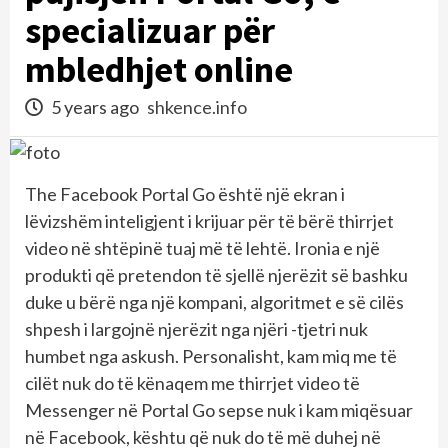
specializuar për
mbledhjet online
5 years ago
shkence.info
The Facebook Portal Go është një ekran i
lëvizshëm inteligjent i krijuar për të bërë thirrjet
video në shtëpinë tuaj më të lehtë. Ironia e një
produkti që pretendon të sjellë njerëzit së bashku
duke u bërë nga një kompani, algoritmet e së cilës
shpesh i largojnë njerëzit nga njëri -tjetri nuk
humbet nga askush. Personalisht, kam miq me të
cilët nuk do të kënaqem me thirrjet video të
Messenger në Portal Go sepse nuk i kam miqësuar
në Facebook, kështu që nuk do të më duhej në