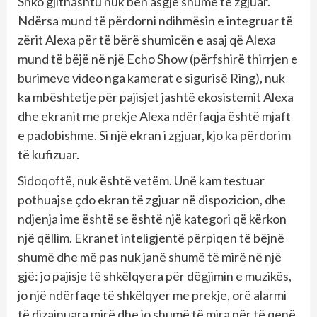
Shko gjithashtu nuk bën asgjë shumë të zgjuar.
Ndërsa mund të përdorni ndihmësin e integruar të
zërit Alexa për të bërë shumicën e asaj që Alexa
mund të bëjë në një Echo Show (përfshirë thirrjen e
burimeve video nga kamerat e sigurisë Ring), nuk
ka mbështetje për pajisjet jashtë ekosistemit Alexa
dhe ekranit me prekje Alexa ndërfaqja është mjaft
e padobishme. Si një ekran i zgjuar, kjo ka përdorim
të kufizuar.
Sidoqoftë, nuk është vetëm. Unë kam testuar
pothuajse çdo ekran të zgjuar në dispozicion, dhe
ndjenja ime është se është një kategori që kërkon
një qëllim. Ekranet inteligjentë përpiqen të bëjnë
shumë dhe më pas nuk janë shumë të mirë në një
gjë: jo pajisje të shkëlqyera për dëgjimin e muzikës,
jo një ndërfaqe të shkëlqyer me prekje, orë alarmi
të dizajnuara mirë dhe jo shumë të mira për të qenë