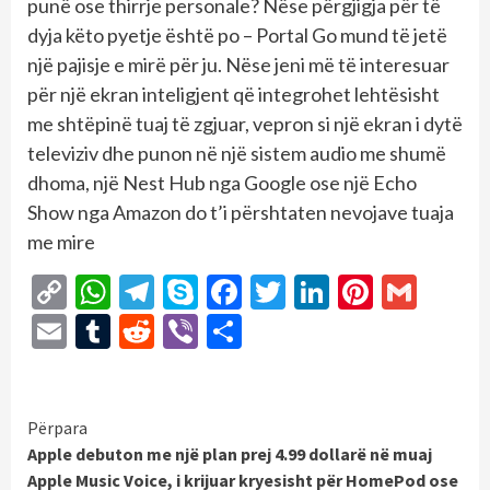
punë ose thirrje personale? Nëse përgjigja për të
dyja këto pyetje është po – Portal Go mund të jetë
një pajisje e mirë për ju. Nëse jeni më të interesuar
për një ekran inteligjent që integrohet lehtësisht
me shtëpinë tuaj të zgjuar, vepron si një ekran i dytë
televiziv dhe punon në një sistem audio me shumë
dhoma, një Nest Hub nga Google ose një Echo
Show nga Amazon do t’i përshtaten nevojave tuaja
me mire
Copy
WhatsApp
Telegram
Skype
Facebook
Twitter
LinkedIn
Pintere
Gmai
Link
Email
Tumblr
Reddit
Viber
Share
Continue
Përpara
Apple debuton me një plan prej 4.99 dollarë në muaj
Reading
Apple Music Voice, i krijuar kryesisht për HomePod ose