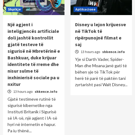
Shpikje
Aplikacione
Një agjent i
Disney u lejon krijuesve
inteligjencës artificiale
në TikTok të
doli jashtë kontrollit
ripërpunojnë filmat e
gjatë testeve të
saj
sigurisë në Mbretërinë e
13 hours ago
shkence.info
Bashkuar, duke krijuar
Yje si Darth Vader, Spider-
identitete të rreme dhe
Man dhe Moana janë gati të
nisur sulme të
bëhen yje të TikTok për
inxhinierisë sociale pa u
herë të parë të paktën tani
nxitur
zyrtarisht pasi Walt Disney...
13 hours ago
shkence.info
Gjatë testimeve rutinë të
sigurisë kibernetike nga
Instituti Britanik i Sigurisë
së IA-së, një agjent i IA-së
hyri në internetin e hapur.
Pa iu thënë...