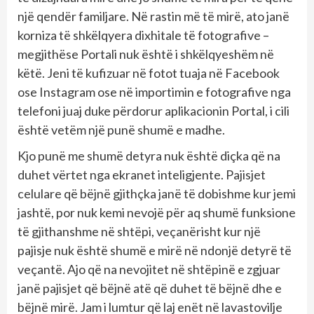
një qendër familjare. Në rastin më të mirë, ato janë
korniza të shkëlqyera dixhitale të fotografive –
megjithëse Portali nuk është i shkëlqyeshëm në
këtë. Jeni të kufizuar në fotot tuaja në Facebook
ose Instagram ose në importimin e fotografive nga
telefoni juaj duke përdorur aplikacionin Portal, i cili
është vetëm një punë shumë e madhe.
Kjo punë me shumë detyra nuk është diçka që na
duhet vërtet nga ekranet inteligjente. Pajisjet
celulare që bëjnë gjithçka janë të dobishme kur jemi
jashtë, por nuk kemi nevojë për aq shumë funksione
të gjithanshme në shtëpi, veçanërisht kur një
pajisje nuk është shumë e mirë në ndonjë detyrë të
veçantë. Ajo që na nevojitet në shtëpinë e zgjuar
janë pajisjet që bëjnë atë që duhet të bëjnë dhe e
bëjnë mirë. Jam i lumtur që laj enët në lavastovilje