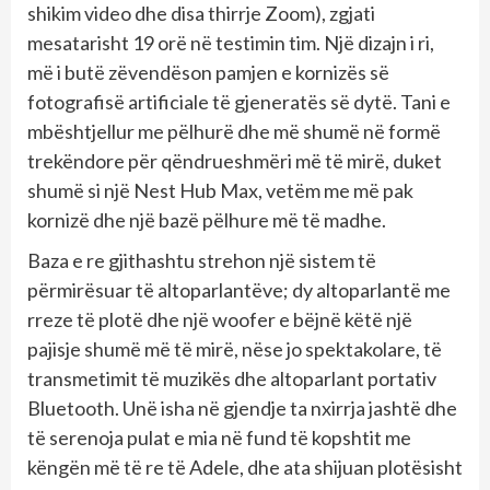
shikim video dhe disa thirrje Zoom), zgjati
mesatarisht 19 orë në testimin tim. Një dizajn i ri,
më i butë zëvendëson pamjen e kornizës së
fotografisë artificiale të gjeneratës së dytë. Tani e
mbështjellur me pëlhurë dhe më shumë në formë
trekëndore për qëndrueshmëri më të mirë, duket
shumë si një Nest Hub Max, vetëm me më pak
kornizë dhe një bazë pëlhure më të madhe.
Baza e re gjithashtu strehon një sistem të
përmirësuar të altoparlantëve; dy altoparlantë me
rreze të plotë dhe një woofer e bëjnë këtë një
pajisje shumë më të mirë, nëse jo spektakolare, të
transmetimit të muzikës dhe altoparlant portativ
Bluetooth. Unë isha në gjendje ta nxirrja jashtë dhe
të serenoja pulat e mia në fund të kopshtit me
këngën më të re të Adele, dhe ata shijuan plotësisht