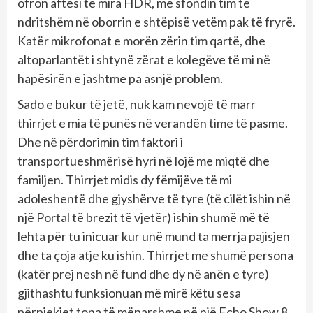
ofron aftësi të mira HDR, me sfondin tim të
ndritshëm në oborrin e shtëpisë vetëm pak të fryrë.
Katër mikrofonat e morën zërin tim qartë, dhe
altoparlantët i shtynë zërat e kolegëve të mi në
hapësirën e jashtme pa asnjë problem.
Sado e bukur të jetë, nuk kam nevojë të marr
thirrjet e mia të punës në verandën time të pasme.
Dhe në përdorimin tim faktori i
transportueshmërisë hyri në lojë me miqtë dhe
familjen. Thirrjet midis dy fëmijëve të mi
adoleshentë dhe gjyshërve të tyre (të cilët ishin në
një Portal të brezit të vjetër) ishin shumë më të
lehta për tu inicuar kur unë mund ta merrja pajisjen
dhe ta çoja atje ku ishin. Thirrjet me shumë persona
(katër prej nesh në fund dhe dy në anën e tyre)
gjithashtu funksionuan më mirë këtu sesa
përpjekjet tona të mëparshme në një Echo Show 8,