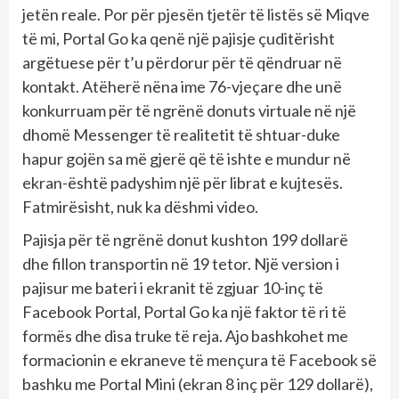
jetën reale. Por për pjesën tjetër të listës së Miqve
të mi, Portal Go ka qenë një pajisje çuditërisht
argëtuese për t’u përdorur për të qëndruar në
kontakt. Atëherë nëna ime 76-vjeçare dhe unë
konkurruam për të ngrënë donuts virtuale në një
dhomë Messenger të realitetit të shtuar-duke
hapur gojën sa më gjerë që të ishte e mundur në
ekran-është padyshim një për librat e kujtesës.
Fatmirësisht, nuk ka dëshmi video.
Pajisja për të ngrënë donut kushton 199 dollarë
dhe fillon transportin në 19 tetor. Një version i
pajisur me bateri i ekranit të zgjuar 10-inç të
Facebook Portal, Portal Go ka një faktor të ri të
formës dhe disa truke të reja. Ajo bashkohet me
formacionin e ekraneve të mençura të Facebook së
bashku me Portal Mini (ekran 8 inç për 129 dollarë),