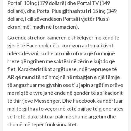
Portali 10 inç (179 dollarë) dhe Portal TV (149
dollarë), dhe Portal Plus gjithashtu i ri 15 inç (349
dollarë, i cili zëvendëson Portali i vjetër Plus si
ekrani më i madh në formacion).
Go ende strehon kamerën e shkëlqyer me kënd të
gjerë të Facebook që ju kornizon automatikisht
ndërsa lëvizni, si dhe ato mikrofona që formojnë
rreze që ngrihen me saktësi në zërin e kujtdo që
flet. Karakteristikat argëtuese, ndërvepruese të
AR që mund të ndihmojnë në mbajtjen e një fëmije
të angazhuar me gjyshin ose t’u japin argëtim orëve
me miqtë e tyre janë ende në qendër të aplikacionit
të thirrjeve Messenger. Dhe Facebook ka ndërtuar
mbi të gjitha ato veçori në këtë pajisje të gjeneratës
së tretë, duke shtuar pak më shumë argëtim dhe
shumë më tepër funksionalitet.