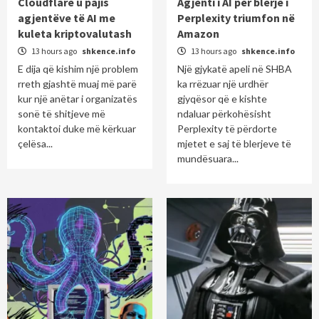
Cloudflare u pajis
Agjenti i AI për blerje i
agjentëve të AI me
Perplexity triumfon në
kuleta kriptovalutash
Amazon
13 hours ago
shkence.info
13 hours ago
shkence.info
E dija që kishim një problem
Një gjykatë apeli në SHBA
rreth gjashtë muaj më parë
ka rrëzuar një urdhër
kur një anëtar i organizatës
gjyqësor që e kishte
sonë të shitjeve më
ndaluar përkohësisht
kontaktoi duke më kërkuar
Perplexity të përdorte
çelësa...
mjetet e saj të blerjeve të
mundësuara...