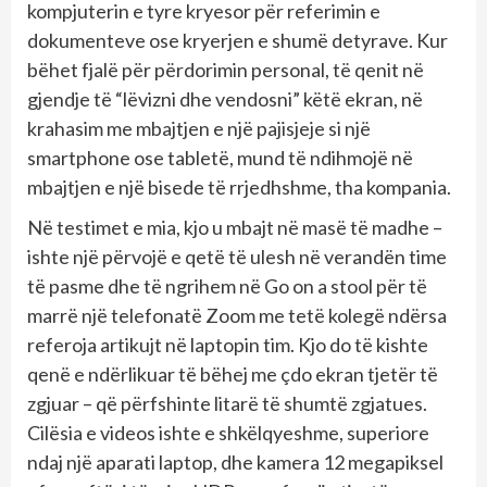
kompjuterin e tyre kryesor për referimin e
dokumenteve ose kryerjen e shumë detyrave. Kur
bëhet fjalë për përdorimin personal, të qenit në
gjendje të “lëvizni dhe vendosni” këtë ekran, në
krahasim me mbajtjen e një pajisjeje si një
smartphone ose tabletë, mund të ndihmojë në
mbajtjen e një bisede të rrjedhshme, tha kompania.
Në testimet e mia, kjo u mbajt në masë të madhe –
ishte një përvojë e qetë të ulesh në verandën time
të pasme dhe të ngrihem në Go on a stool për të
marrë një telefonatë Zoom me tetë kolegë ndërsa
referoja artikujt në laptopin tim. Kjo do të kishte
qenë e ndërlikuar të bëhej me çdo ekran tjetër të
zgjuar – që përfshinte litarë të shumtë zgjatues.
Cilësia e videos ishte e shkëlqyeshme, superiore
ndaj një aparati laptop, dhe kamera 12 megapiksel