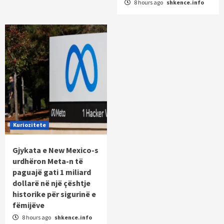
8 hours ago
shkence.info
Kuriozitete
Gjykata e New Mexico-s
urdhëron Meta-n të
paguajë gati 1 miliard
dollarë në një çështje
historike për sigurinë e
fëmijëve
8 hours ago
shkence.info