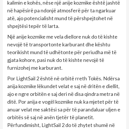
kalimin e kohës, nëse një anije kozmike është jashtë
në hapësirë pa ndonjë atmosferë për ta ngarkuar
atë, ajo potencialisht mund të përshpejtohet në
shpejtësi tepër të larta.
Një anije kozmike me vela diellore nuk do të kishte
nevojë të transportonte karburant dhe kështu
teorikisht mund të udhëtonte për periudha më të
gjata kohore, pasi nuk do të kishte nevojë të
furnizohej me karburant.
Por LightSail 2 është në orbitë rreth Tokës. Ndërsa
anija kozmike lëkundet velat e saj në dritën e diellit,
ajo e ngre orbitën e saj deri në disa qindra metra në
ditë. Por anija e vogël kozmike nuk ka mjetet për të
anuar velat me saktësi sa për të parandaluar uljen e
orbitës së saj në anën tjetër të planetit.
Përfundimisht, LightSail 2 do të zhytet shumë në