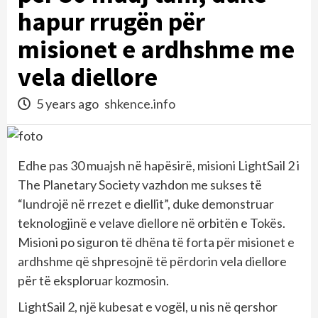
hapur rrugën për
misionet e ardhshme me
vela diellore
5 years ago
shkence.info
Edhe pas 30 muajsh në hapësirë, misioni LightSail 2 i
The Planetary Society vazhdon me sukses të
“lundrojë në rrezet e diellit”, duke demonstruar
teknologjinë e velave diellore në orbitën e Tokës.
Misioni po siguron të dhëna të forta për misionet e
ardhshme që shpresojnë të përdorin vela diellore
për të eksploruar kozmosin.
LightSail 2, një kubesat e vogël, u nis në qershor