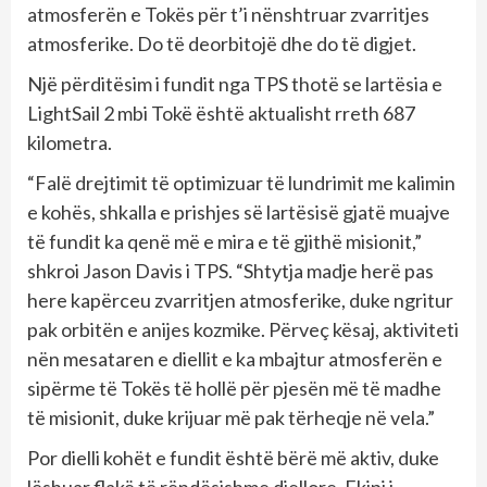
atmosferën e Tokës për t’i nënshtruar zvarritjes
atmosferike. Do të deorbitojë dhe do të digjet.
Një përditësim i fundit nga TPS thotë se lartësia e
LightSail 2 mbi Tokë është aktualisht rreth 687
kilometra.
“Falë drejtimit të optimizuar të lundrimit me kalimin
e kohës, shkalla e prishjes së lartësisë gjatë muajve
të fundit ka qenë më e mira e të gjithë misionit,”
shkroi Jason Davis i TPS. “Shtytja madje herë pas
here kapërceu zvarritjen atmosferike, duke ngritur
pak orbitën e anijes kozmike. Përveç kësaj, aktiviteti
nën mesataren e diellit e ka mbajtur atmosferën e
sipërme të Tokës të hollë për pjesën më të madhe
të misionit, duke krijuar më pak tërheqje në vela.”
Por dielli kohët e fundit është bërë më aktiv, duke
lëshuar flakë të rëndësishme diellore. Ekipi i