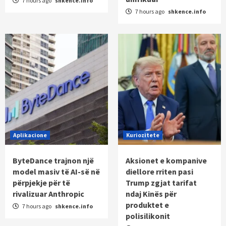
7 hours ago
shkence.info
7 hours ago
shkence.info
Aplikacione
Kuriozitete
ByteDance trajnon një
Aksionet e kompanive
model masiv të AI-së në
diellore rriten pasi
përpjekje për të
Trump zgjat tarifat
rivalizuar Anthropic
ndaj Kinës për
produktet e
7 hours ago
shkence.info
polisilikonit