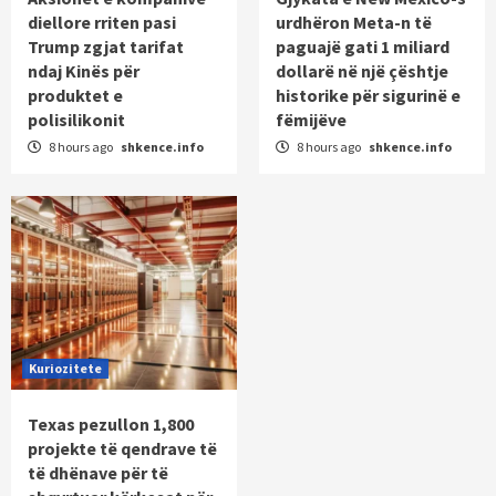
diellore rriten pasi
urdhëron Meta-n të
Trump zgjat tarifat
paguajë gati 1 miliard
ndaj Kinës për
dollarë në një çështje
produktet e
historike për sigurinë e
polisilikonit
fëmijëve
8 hours ago
shkence.info
8 hours ago
shkence.info
Kuriozitete
Texas pezullon 1,800
projekte të qendrave të
të dhënave për të