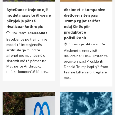
ByteDance trajnon një
Aksionet e kompanive
model masiv të AI-së në
diellore rriten pasi
përpjekje për të
Trump zgjat tarifat
rivalizuar Anthropic
ndaj Kinës për
produktet e
7 hours ago
shkence.info
polisilikonit
ByteDance po trajnon një
8 hours ago
shkence.info
model të inteligjencës
artificiale që mund të
Aksionet e energjisë
afrohet me madhësinë e
diellore në SHBA u rritën të
sistemit më të përparuar
premten, pasi Presidenti
Mythos të Anthropic,
Donald Trump hapi një front
ndërsa kompanitë kineze...
të ri në luftën e tij tregtare
me...