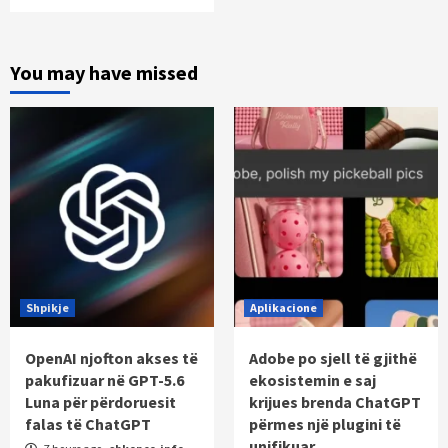
You may have missed
Shpikje
Aplikacione
OpenAI njofton akses të
Adobe po sjell të gjithë
pakufizuar në GPT-5.6
ekosistemin e saj
Luna për përdoruesit
krijues brenda ChatGPT
falas të ChatGPT
përmes një plugini të
unifikuar