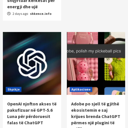
shqyrtuar kërkesat për
energji dhe ujë
2 days ago
shkence.info
Shpikje
Aplikacione
OpenAI njofton akses të
Adobe po sjell të gjithë
pakufizuar në GPT-5.6
ekosistemin e saj
Luna për përdoruesit
krijues brenda ChatGPT
falas të ChatGPT
përmes një plugini të