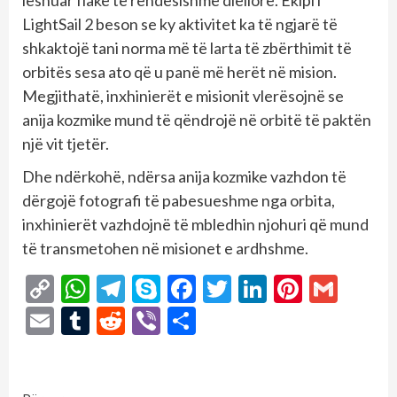
LightSail 2 beson se ky aktivitet ka të ngjarë të
shkaktojë tani norma më të larta të zbërthimit të
orbitës sesa ato që u panë më herët në mision.
Megjithatë, inxhinierët e misionit vlerësojnë se
anija kozmike mund të qëndrojë në orbitë të paktën
një vit tjetër.
Dhe ndërkohë, ndërsa anija kozmike vazhdon të
dërgojë fotografi të pabesueshme nga orbita,
inxhinierët vazhdojnë të mbledhin njohuri që mund
të transmetohen në misionet e ardhshme.
Copy
WhatsApp
Telegram
Skype
Facebook
Twitter
LinkedIn
Pintere
Gmai
Link
Email
Tumblr
Reddit
Viber
Share