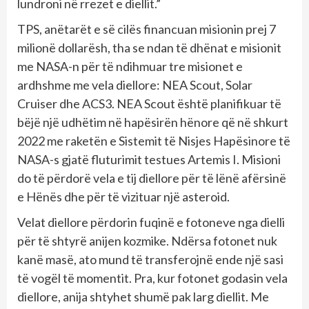
lundroni në rrezet e diellit.”
TPS, anëtarët e së cilës financuan misionin prej 7
milionë dollarësh, tha se ndan të dhënat e misionit
me NASA-n për të ndihmuar tre misionet e
ardhshme me vela diellore: NEA Scout, Solar
Cruiser dhe ACS3. NEA Scout është planifikuar të
bëjë një udhëtim në hapësirën hënore që në shkurt
2022 me raketën e Sistemit të Nisjes Hapësinore të
NASA-s gjatë fluturimit testues Artemis I. Misioni
do të përdorë vela e tij diellore për të lënë afërsinë
e Hënës dhe për të vizituar një asteroid.
Velat diellore përdorin fuqinë e fotoneve nga dielli
për të shtyrë anijen kozmike. Ndërsa fotonet nuk
kanë masë, ato mund të transferojnë ende një sasi
të vogël të momentit. Pra, kur fotonet godasin vela
diellore, anija shtyhet shumë pak larg diellit. Me