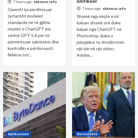
unifikuar
7 hours ago
shkence.info
7 hours ago
shkence.info
OpenAI ka përditësuar
zyrtarisht modelet
Shumë nga miqtë e mi
standarde në të gjitha
kaluan shumë orë duke
nivelet e ChatGPT me
kaluar nga ChatGPT në
serinë GPT-5.6 për të
Photoshop, duke u
përmirësuar saktësinë dhe
përpjekur ta shndërronin
kontrollin e përdoruesit.
një ide në një vizion.
Ndërsa sot...
Adobe...
Aplikacione
Kuriozitete