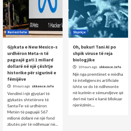
Kuriozitete
Shpikje
Gjykata e New Mexico-s
Oh, bukur! Tani AI po
urdhëron Meta-n të
shpik viruse të reja
paguajë gati 1 miliard
biologjike
dollarë në një çështje
10 hours ago
shkence.info
historike për sigurinë e
Një nga premtimet e mëdha
fëmijëve
të inteligjencës artificiale
8 hours ago
shkence.info
ishte se do të ndihmonte
në kurimin e sëmundjeve që
Vendimi i një gjyqtari të
deri më tani e kanë bllokuar
gjykatës shtetërore të
njerëzimin....
Santa Fe-së urdhëron
Metën të paguajë 567
milionë dollarë në një fond
zbutës për të ndihmuar në...