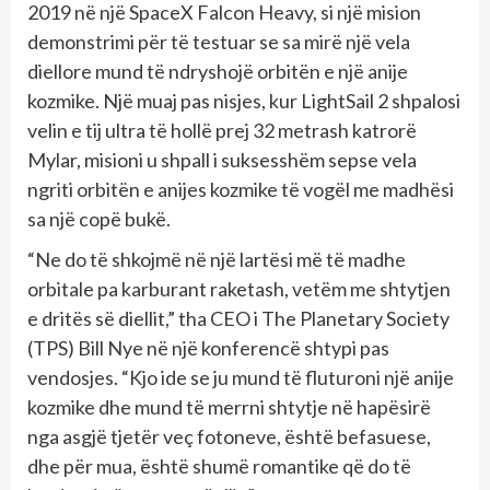
2019 në një SpaceX Falcon Heavy, si një mision
demonstrimi për të testuar se sa mirë një vela
diellore mund të ndryshojë orbitën e një anije
kozmike. Një muaj pas nisjes, kur LightSail 2 shpalosi
velin e tij ultra të hollë prej 32 metrash katrorë
Mylar, misioni u shpall i suksesshëm sepse vela
ngriti orbitën e anijes kozmike të vogël me madhësi
sa një copë bukë.
“Ne do të shkojmë në një lartësi më të madhe
orbitale pa karburant raketash, vetëm me shtytjen
e dritës së diellit,” tha CEO i The Planetary Society
(TPS) Bill Nye në një konferencë shtypi pas
vendosjes. “Kjo ide se ju mund të fluturoni një anije
kozmike dhe mund të merrni shtytje në hapësirë ​​
nga asgjë tjetër veç fotoneve, është befasuese,
dhe për mua, është shumë romantike që do të