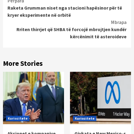
Continue
Përpara
Raketa Grumman niset nga stacioni hapësinor për të
Reading
kryer eksperimente në orbitë
Mbrapa
Rriten thirrjet që SHBA të forcojë mbrojtjen kundër
kërcënimit të asteroideve
More Stories
Kuriozitete
Kuriozitete
Aksionet e kompanive
Gjykata e New Mexico-s