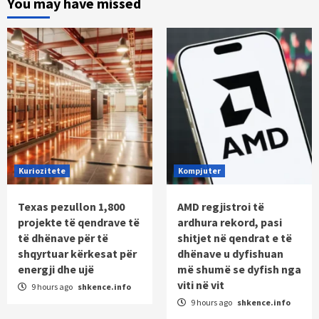
You may have missed
Kuriozitete
Kompjuter
Texas pezullon 1,800
AMD regjistroi të
projekte të qendrave të
ardhura rekord, pasi
të dhënave për të
shitjet në qendrat e të
shqyrtuar kërkesat për
dhënave u dyfishuan
energji dhe ujë
më shumë se dyfish nga
viti në vit
9 hours ago
shkence.info
9 hours ago
shkence.info