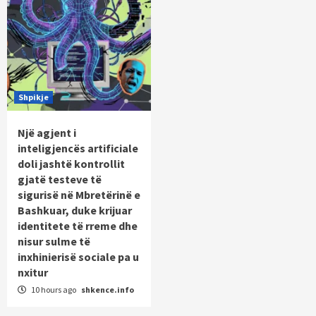
Shpikje
Një agjent i
inteligjencës artificiale
doli jashtë kontrollit
gjatë testeve të
sigurisë në Mbretërinë e
Bashkuar, duke krijuar
identitete të rreme dhe
nisur sulme të
inxhinierisë sociale pa u
nxitur
10 hours ago
shkence.info