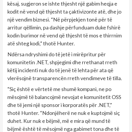
kësaj, sugjeron se ishte thjesht një gabim heqja e
kodit në vend që thjesht ta çaktivizonte atë, dhe jo
një vendim biznesi. “Në përpjekjen tonë për të
arritur qëllimin, pa dashje përfunduam duke fshirë
kodin burimor në vend që thjesht të mos e thirrnim
atë shteg kodi,” thotë Hunter.
Ndërsa ndryshimi do të jetë i mirëpritur për
komunitetin .NET, shpjegimi dhe rrethanat rreth
këtij incidenti nuk do të jenë të lehta për ata që
vlerësojnë transparencën rreth vendimeve të tilla.
“Siç është e vërtetë me shumë kompani, ne po
mësojmë të balancojmë nevojat e komunitetit OSS
dhe të jemi një sponsor i korporatës për .NET,”
thotë Hunter. “Ndonjëherë ne nuk e kuptojmë siç
duhet. Kur nuk e bëjmë, më e mira që mund të
bëjmë është të mësojmë nga gabimet tona dhe të