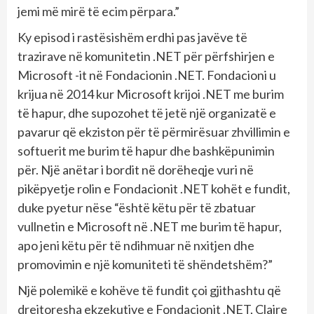
jemi më mirë të ecim përpara.”
Ky episod i rastësishëm erdhi pas javëve të
trazirave në komunitetin .NET për përfshirjen e
Microsoft -it në Fondacionin .NET. Fondacioni u
krijua në 2014 kur Microsoft krijoi .NET me burim
të hapur, dhe supozohet të jetë një organizatë e
pavarur që ekziston për të përmirësuar zhvillimin e
softuerit me burim të hapur dhe bashkëpunimin
për. Një anëtar i bordit në dorëheqje vuri në
pikëpyetje rolin e Fondacionit .NET kohët e fundit,
duke pyetur nëse “është këtu për të zbatuar
vullnetin e Microsoft në .NET me burim të hapur,
apo jeni këtu për të ndihmuar në nxitjen dhe
promovimin e një komuniteti të shëndetshëm?”
Një polemikë e kohëve të fundit çoi gjithashtu që
drejtoresha ekzekutive e Fondacionit .NET, Claire