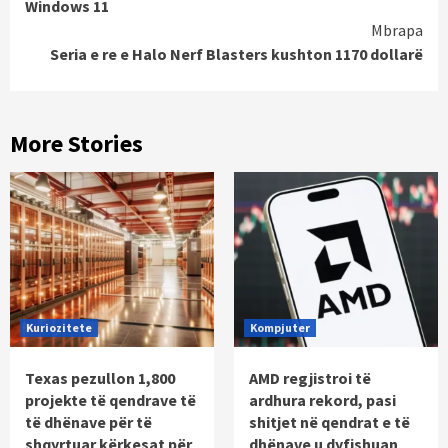
Windows 11
Mbrapa
Seria e re e Halo Nerf Blasters kushton 1170 dollarë
More Stories
Kuriozitete
Kompjuter
Texas pezullon 1,800
AMD regjistroi të
projekte të qendrave të
ardhura rekord, pasi
të dhënave për të
shitjet në qendrat e të
shqyrtuar kërkesat për
dhënave u dyfishuan