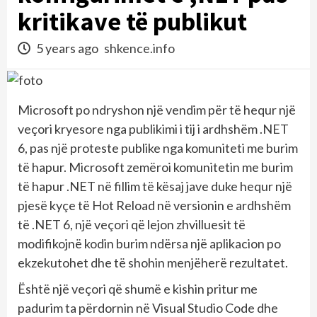
kritikave të publikut
5 years ago
shkence.info
Microsoft po ndryshon një vendim për të hequr një
veçori kryesore nga publikimi i tij i ardhshëm .NET
6, pas një proteste publike nga komuniteti me burim
të hapur. Microsoft zemëroi komunitetin me burim
të hapur .NET në fillim të kësaj jave duke hequr një
pjesë kyçe të Hot Reload në versionin e ardhshëm
të .NET 6, një veçori që lejon zhvilluesit të
modifikojnë kodin burim ndërsa një aplikacion po
ekzekutohet dhe të shohin menjëherë rezultatet.
Është një veçori që shumë e kishin pritur me
padurim ta përdornin në Visual Studio Code dhe