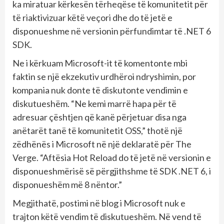
ka miratuar kërkesën tërheqëse të komunitetit për
të riaktivizuar këtë veçori dhe do të jetë e
disponueshme në versionin përfundimtar të .NET 6
SDK.
Ne i kërkuam Microsoft-it të komentonte mbi
faktin se një ekzekutiv urdhëroi ndryshimin, por
kompania nuk donte të diskutonte vendimin e
diskutueshëm. “Ne kemi marrë hapa për të
adresuar çështjen që kanë përjetuar disa nga
anëtarët tanë të komunitetit OSS,” thotë një
zëdhënës i Microsoft në një deklaratë për The
Verge. “Aftësia Hot Reload do të jetë në versionin e
disponueshmërisë së përgjithshme të SDK .NET 6, i
disponueshëm më 8 nëntor.”
Megjithatë, postimi në blog i Microsoft nuk e
trajton këtë vendim të diskutueshëm. Në vend të