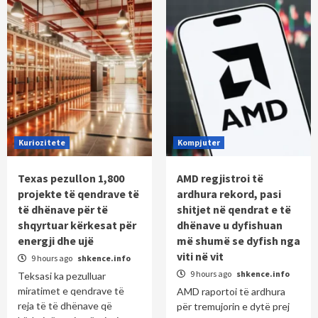
Kuriozitete
Kompjuter
Texas pezullon 1,800
AMD regjistroi të
projekte të qendrave të
ardhura rekord, pasi
të dhënave për të
shitjet në qendrat e të
shqyrtuar kërkesat për
dhënave u dyfishuan
energji dhe ujë
më shumë se dyfish nga
viti në vit
9 hours ago
shkence.info
9 hours ago
shkence.info
Teksasi ka pezulluar
miratimet e qendrave të
AMD raportoi të ardhura
reja të të dhënave që
për tremujorin e dytë prej