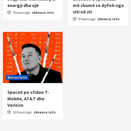
energji dhe ujë
më shumë se dyfish nga
viti në vit
9 hours ago
shkence.info
9 hours ago
shkence.info
Kuriozitete
SpaceX po sfidon T-
Mobile, AT&T dhe
Verizon
10 hours ago
shkence.info