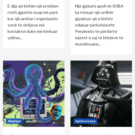
E dija që kishim një problem
Një gjykatë apeli në SHBA
rreth gjashtë muaj më parë
ka rrëzuar një urdhër
kur një anëtar i organizatës
gjyqësor që e kishte
sonë të shitjeve më
ndaluar përkohësisht
kontaktoi duke më kërkuar
Perplexity të përdorte
çelësa...
mjetet e saj të blerjeve të
mundësuara...
Shpikje
Aplikacione