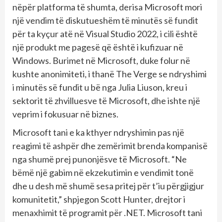
nëpër platforma të shumta, derisa Microsoft mori
një vendim të diskutueshëm të minutës së fundit
për ta kyçur atë në Visual Studio 2022, i cili është
një produkt me pagesë që është i kufizuar në
Windows. Burimet në Microsoft, duke folur në
kushte anonimiteti, i thanë The Verge se ndryshimi
i minutës së fundit u bë nga Julia Liuson, kreu i
sektorit të zhvilluesve të Microsoft, dhe ishte një
veprim i fokusuar në biznes.
Microsoft tani e ka kthyer ndryshimin pas një
reagimi të ashpër dhe zemërimit brenda kompanisë
nga shumë prej punonjësve të Microsoft. “Ne
bëmë një gabim në ekzekutimin e vendimit tonë
dhe u desh më shumë sesa pritej për t’iu përgjigjur
komunitetit,” shpjegon Scott Hunter, drejtor i
menaxhimit të programit për .NET. Microsoft tani