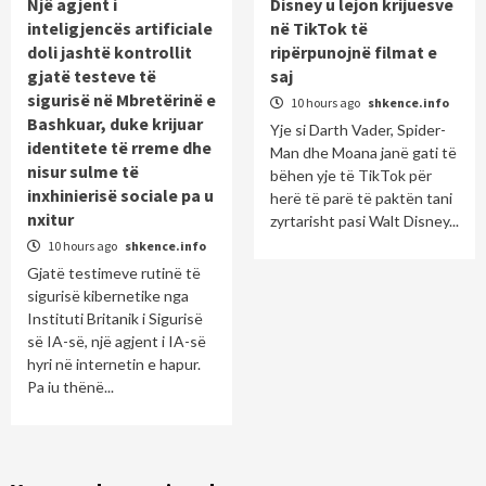
Një agjent i
Disney u lejon krijuesve
inteligjencës artificiale
në TikTok të
doli jashtë kontrollit
ripërpunojnë filmat e
gjatë testeve të
saj
sigurisë në Mbretërinë e
10 hours ago
shkence.info
Bashkuar, duke krijuar
Yje si Darth Vader, Spider-
identitete të rreme dhe
Man dhe Moana janë gati të
nisur sulme të
bëhen yje të TikTok për
inxhinierisë sociale pa u
herë të parë të paktën tani
nxitur
zyrtarisht pasi Walt Disney...
10 hours ago
shkence.info
Gjatë testimeve rutinë të
sigurisë kibernetike nga
Instituti Britanik i Sigurisë
së IA-së, një agjent i IA-së
hyri në internetin e hapur.
Pa iu thënë...