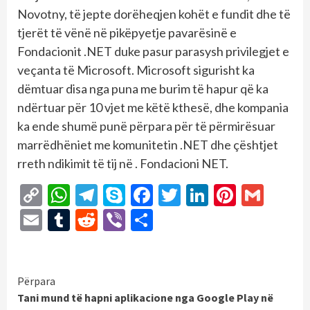
Novotny, të jepte dorëheqjen kohët e fundit dhe të
tjerët të vënë në pikëpyetje pavarësinë e
Fondacionit .NET duke pasur parasysh privilegjet e
veçanta të Microsoft. Microsoft sigurisht ka
dëmtuar disa nga puna me burim të hapur që ka
ndërtuar për 10 vjet me këtë kthesë, dhe kompania
ka ende shumë punë përpara për të përmirësuar
marrëdhëniet me komunitetin .NET dhe çështjet
rreth ndikimit të tij në . Fondacioni NET.
Copy
WhatsApp
Telegram
Skype
Facebook
Twitter
LinkedIn
Pintere
Gmai
Link
Email
Tumblr
Reddit
Viber
Share
Continue
Përpara
Tani mund të hapni aplikacione nga Google Play në
Reading