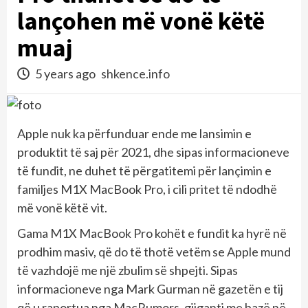
lançohen më vonë këtë
muaj
5 years ago
shkence.info
Apple nuk ka përfunduar ende me lansimin e
produktit të saj për 2021, dhe sipas informacioneve
të fundit, ne duhet të përgatitemi për lançimin e
familjes M1X MacBook Pro, i cili pritet të ndodhë
më vonë këtë vit.
Gama M1X MacBook Pro kohët e fundit ka hyrë në
prodhim masiv, që do të thotë vetëm se Apple mund
të vazhdojë me një zbulim së shpejti. Sipas
informacioneve nga Mark Gurman në gazetën e tij
që u raportua nga MacRumors, gjiganti me bazë në