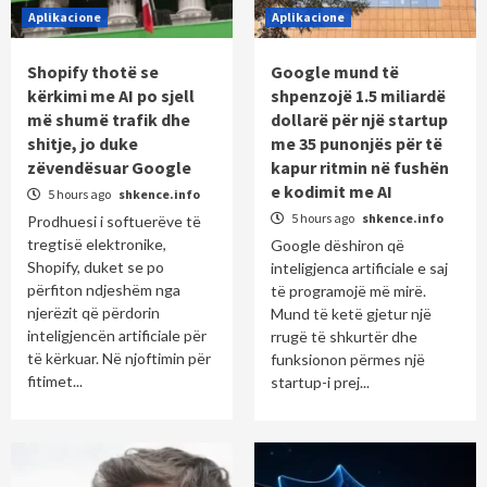
Aplikacione
Aplikacione
Shopify thotë se
Google mund të
kërkimi me AI po sjell
shpenzojë 1.5 miliardë
më shumë trafik dhe
dollarë për një startup
shitje, jo duke
me 35 punonjës për të
zëvendësuar Google
kapur ritmin në fushën
e kodimit me AI
5 hours ago
shkence.info
5 hours ago
shkence.info
Prodhuesi i softuerëve të
tregtisë elektronike,
Google dëshiron që
Shopify, duket se po
inteligjenca artificiale e saj
përfiton ndjeshëm nga
të programojë më mirë.
njerëzit që përdorin
Mund të ketë gjetur një
inteligjencën artificiale për
rrugë të shkurtër dhe
të kërkuar. Në njoftimin për
funksionon përmes një
fitimet...
startup-i prej...