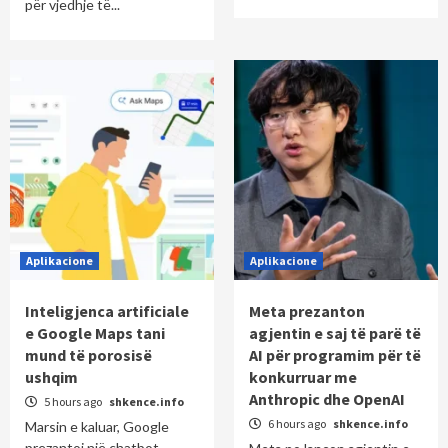
për vjedhje të...
Aplikacione
Aplikacione
Inteligjenca artificiale
Meta prezanton
e Google Maps tani
agjentin e saj të parë të
mund të porosisë
AI për programim për të
ushqim
konkurruar me
Anthropic dhe OpenAI
5 hours ago
shkence.info
6 hours ago
shkence.info
Marsin e kaluar, Google
prezantoi një chatbot