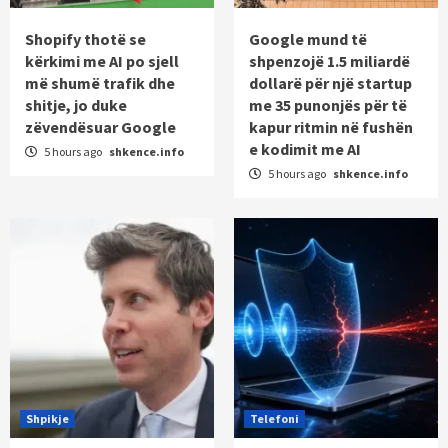
Shopify thotë se
Google mund të
kërkimi me AI po sjell
shpenzojë 1.5 miliardë
më shumë trafik dhe
dollarë për një startup
shitje, jo duke
me 35 punonjës për të
zëvendësuar Google
kapur ritmin në fushën
e kodimit me AI
5 hours ago
shkence.info
5 hours ago
shkence.info
Shpikje
Telefoni