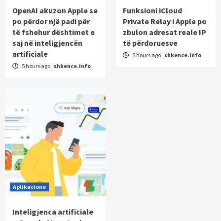
OpenAI akuzon Apple se
Funksioni iCloud
po përdor një padi për
Private Relay i Apple po
të fshehur dështimet e
zbulon adresat reale IP
saj në inteligjencën
të përdoruesve
artificiale
5 hours ago
shkence.info
5 hours ago
shkence.info
Aplikacione
Inteligjenca artificiale