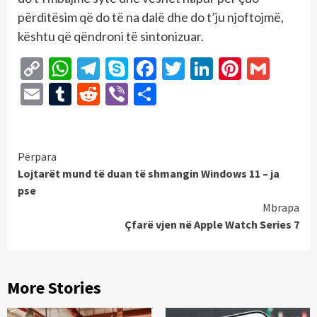
përditësim që do të na dalë dhe do t’ju ​​njoftojmë,
kështu që qëndroni të sintonizuar.
Copy
WhatsApp
Telegram
Skype
Facebook
Twitter
LinkedIn
Pintere
Gmai
Link
Email
Tumblr
Reddit
Viber
Share
Continue
Përpara
Lojtarët mund të duan të shmangin Windows 11 – ja
Reading
pse
Mbrapa
Çfarë vjen në Apple Watch Series 7
More Stories