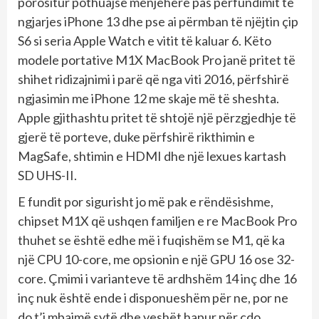
porositur pothuajse menjëherë pas përfundimit të
ngjarjes iPhone 13 dhe pse ai përmban të njëjtin çip
S6 si seria Apple Watch e vitit të kaluar 6. Këto
modele portative M1X MacBook Pro janë pritet të
shihet ridizajnimi i parë që nga viti 2016, përfshirë
ngjasimin me iPhone 12 me skaje më të sheshta.
Apple gjithashtu pritet të shtojë një përzgjedhje të
gjerë të porteve, duke përfshirë rikthimin e
MagSafe, shtimin e HDMI dhe një lexues kartash
SD UHS-II.
E fundit por sigurisht jo më pak e rëndësishme,
chipset M1X që ushqen familjen e re MacBook Pro
thuhet se është edhe më i fuqishëm se M1, që ka
një CPU 10-core, me opsionin e një GPU 16 ose 32-
core. Çmimi i varianteve të ardhshëm 14 inç dhe 16
inç nuk është ende i disponueshëm për ne, por ne
do t’i mbajmë sytë dhe veshët hapur për çdo