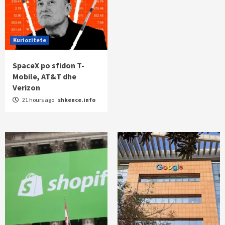
Kuriozitete
SpaceX po sfidon T-
Mobile, AT&T dhe
Verizon
21 hours ago
shkence.info