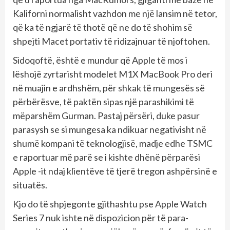
Kaliforni normalisht vazhdon me një lansim në tetor,
që ka të ngjarë të thotë që ne do të shohim së
shpejti Macet portativ të ridizajnuar të njoftohen.
Sidoqoftë, është e mundur që Apple të mos i
lëshojë zyrtarisht modelet M1X MacBook Pro deri
në muajin e ardhshëm, për shkak të mungesës së
përbërësve, të paktën sipas një parashikimi të
mëparshëm Gurman. Pastaj përsëri, duke pasur
parasysh se si mungesa ka ndikuar negativisht në
shumë kompani të teknologjisë, madje edhe TSMC
e raportuar më parë se i kishte dhënë përparësi
Apple -it ndaj klientëve të tjerë tregon ashpërsinë e
situatës.
Kjo do të shpjegonte gjithashtu pse Apple Watch
Series 7 nuk ishte në dispozicion për të para-