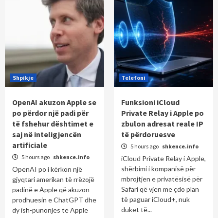
Shpikje
Telefoni
OpenAI akuzon Apple se
Funksioni iCloud
po përdor një padi për
Private Relay i Apple po
të fshehur dështimet e
zbulon adresat reale IP
saj në inteligjencën
të përdoruesve
artificiale
5 hours ago
shkence.info
5 hours ago
shkence.info
iCloud Private Relay i Apple,
shërbimi i kompanisë për
OpenAI po i kërkon një
mbrojtjen e privatësisë për
gjyqtari amerikan të rrëzojë
Safari që vjen me çdo plan
padinë e Apple që akuzon
të paguar iCloud+, nuk
prodhuesin e ChatGPT dhe
duket të...
dy ish-punonjës të Apple