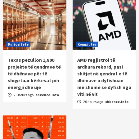
Kuriozitete
Kompjuter
Texas pezullon 1,800
AMD regjistroi të
projekte të qendrave të
ardhura rekord, pasi
të dhënave për të
shitjet në qendrat e të
shqyrtuar kërkesat për
dhënave u dyfishuan
energji dhe ujë
më shumë se dyfish nga
viti në vit
20 hours ago
shkence.info
20 hours ago
shkence.info