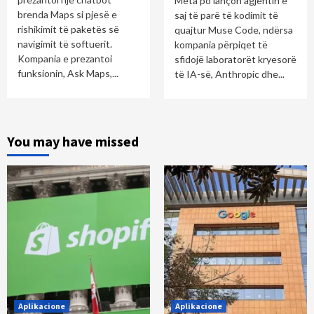
Meta po lançon agjentin e
brenda Maps si pjesë e
saj të parë të kodimit të
rishikimit të paketës së
quajtur Muse Code, ndërsa
navigimit të softuerit.
kompania përpiqet të
Kompania e prezantoi
sfidojë laboratorët kryesorë
funksionin, Ask Maps,...
të IA-së, Anthropic dhe...
You may have missed
Aplikacione
Aplikacione