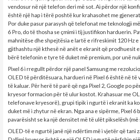
vendosur në një telefon deri më sot. Ai përdor një konf
është një hap i tërë poshtë kur krahasohet me gjeneratë
Por duke pasur parasysh që telefonat me teknologji më t
6 Pro, do të thosha se çmimi i tij justifikon harduerin. 
mahnitëse dhe shpejtësia e lartë e rifreskimit 120 Hz 
gjithashtu një kthesë në anët e ekranit që prodhuesit e
bërë telefonin e tyre të duket më premium, por unë nuk 
Pixel 6 i rregullt përdor një panel Samsung me rezoluci
OLED të përditësuara, hardueri në Pixel 6 është në të v
të kaluar. Për herë të parë që nga Pixel 2, Google po p
kryesor formacion për të ulur kostot. Krahasuar me OL
telefonave kryesorë), grupi tipik i ngurtë i ekranit ka 
duket më i zhytur në ekran. Nga ana e sipërme, Pixel 6 
pavarësisht se ka një densitet më të ulët pikselësh (m
OLED-të e ngurtë janë një ndërtim më i vjetër që tani 
Dallimi kryesor është se një OLED i ngurtë përfshin n