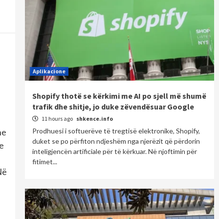
Aplikacione
Shopify thotë se kërkimi me AI po sjell më shumë
trafik dhe shitje, jo duke zëvendësuar Google
11 hours ago
shkence.info
he
Prodhuesi i softuerëve të tregtisë elektronike, Shopify,
duket se po përfiton ndjeshëm nga njerëzit që përdorin
ve
inteligjencën artificiale për të kërkuar. Në njoftimin për
fitimet...
Në