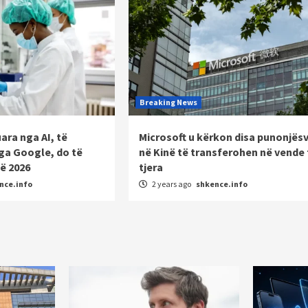
Breaking News
uara nga AI, të
Microsoft u kërkon disa punonjës
ga Google, do të
në Kinë të transferohen në vende 
ë 2026
tjera
nce.info
2 years ago
shkence.info