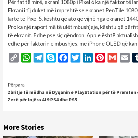
Për fat të mirë, ekrani 1080p i Pixel 6 ka një faktor të 
Ekrani i tij duket më i mprehtë se ekranet PenTile 1080
lartë të Pixel 5, kështu që ato që vijnë nga ekranet 
Pro ka një raport më të ulët mbushjeje, kështu që përfit
të ekranit. Edhe pse siç qëndron, Apple është aktualis
edhe për faktorin e mbushjes, me iPhone OLED që kan
Copy
WhatsApp
Telegram
Skype
Facebook
Twitter
LinkedIn
Pintere
Gmai
E
Link
Continue
Përpara
Zbritje të mëdha në Dyqanin e PlayStation për të Premten 
Reading
Zezë për lojëra 419 PS4 dhe PS5
More Stories