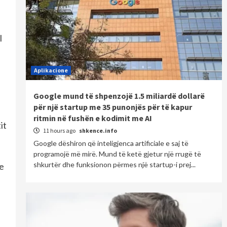
l
Aplikacione
Google mund të shpenzojë 1.5 miliardë dollarë
për një startup me 35 punonjës për të kapur
ritmin në fushën e kodimit me AI
it
11 hours ago
shkence.info
Google dëshiron që inteligjenca artificiale e saj të
programojë më mirë. Mund të ketë gjetur një rrugë të
shkurtër dhe funksionon përmes një startup-i prej...
he