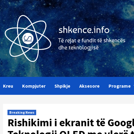
Skip
to
content
Kreu
Kompjuter
Shpikje
Aksesore
Programe
Breaking News
Rishikimi i ekranit të Googl