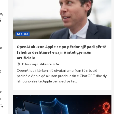
ë,
ë
s
Shpikje
OpenAI akuzon Apple se po përdor një padi për të
la
fshehur dështimet e saj në inteligjencën
artificiale
11 hours ago
shkence.info
e
OpenAI po i kërkon një gjyqtari amerikan të rrëzojë
padinë e Apple që akuzon prodhuesin e ChatGPT dhe dy
ish-punonjës të Apple për vjedhje të...
që
ur
t,
t