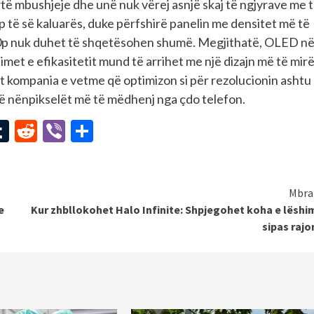
lartë mbushjeje dhe unë nuk vërej asnjë skaj të ngjyrave me t
p të së kaluarës, duke përfshirë panelin me densitet më të
1440p nuk duhet të shqetësohen shumë. Megjithatë, OLED në
imet e efikasitetit mund të arrihet me një dizajn më të mir
ht kompania e vetme që optimizon si për rezolucionin ashtu
ë nënpikselët më të mëdhenj nga çdo telefon.
st
l
mail
Tumblr
Reddit
Viber
Share
Mbra
e
Kur zhbllokohet Halo Infinite: Shpjegohet koha e lëshi
sipas rajo