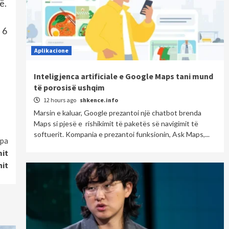
ë.
 6
ë
Aplikacione
Inteligjenca artificiale e Google Maps tani mund
të porosisë ushqim
12 hours ago
shkence.info
Marsin e kaluar, Google prezantoi një chatbot brenda
Maps si pjesë e rishikimit të paketës së navigimit të
softuerit. Kompania e prezantoi funksionin, Ask Maps,...
pa
mit
nit