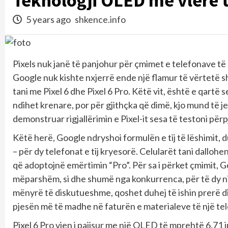
Teknologji OLED me vlerë 
5 years ago
shkence.info
Pixels nuk janë të panjohur për çmimet e telefonave të n
Google nuk kishte nxjerrë ende një flamur të vërtetë shp
tani me Pixel 6 dhe Pixel 6 Pro. Këtë vit, është e qartë 
ndihet krenare, por për gjithçka që dimë, kjo mund të j
demonstruar rigjallërimin e Pixel-it sesa të testoni për
Këtë herë, Google ndryshoi formulën e tij të lëshimit,
– për dy telefonat e tij kryesorë. Celularët tani dallohe
që adoptojnë emërtimin “Pro”. Për sa i përket çmimit, G
mëparshëm, si dhe shumë nga konkurrenca, për të dy ni
mënyrë të diskutueshme, qoshet duhej të ishin prerë 
pjesën më të madhe në faturën e materialeve të një tel
Pixel 6 Pro vjen i pajisur me një OLED të mprehtë 6,71 i