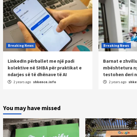
Breaking News
Breaking News
LinkedIn përballet me një padi
Barnat e zhvill
kolektive në SHBA për praktikat e
mbështetura n
ndarjes së të dhënave të AI
testohen deri n
2 years ago
shkence.info
2 years ago
shke
You may have missed