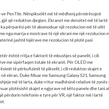
-ve PenTile. Nënpikselët më të mëdhenj përmirësojnë
e, gjë që redukton djegien. Ekranet me densitet më të lartë
 ka përparësi për të akomoduar një rezolucion më të ulët
yshme nga marrja e mostrave të një ekrani me një rezolucion 
 baterinë jashtë lojërave me rezolucion të plotë pasi
tër është rritja e faktorit të mbushjes së panelit, i cili
lëve me sipërfaqen totale të ekranit. Për OLED me
simit të përkufizimit të pikselit, i cili redukton skajet e
ë në ekran. Duke filluar me Samsung Galaxy S21, Samsung
hjeje më të larta, duke rritur madhësinë relative të zonës 
inuar plotësisht skajet e ngjyrave në këto panele dhe tani a
 përdorin telefonin e tyre për VR, një faktor më i lartë
it.