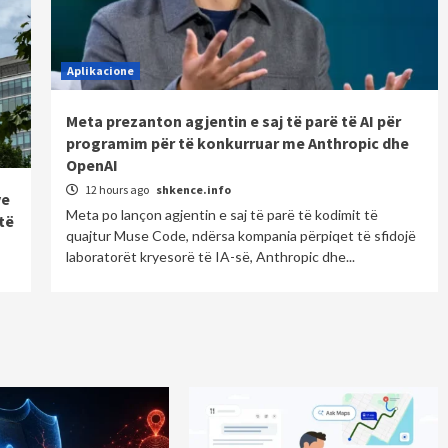
Aplikacione
Meta prezanton agjentin e saj të parë të AI për
programim për të konkurruar me Anthropic dhe
OpenAI
12 hours ago
shkence.info
ve
Meta po lançon agjentin e saj të parë të kodimit të
të
quajtur Muse Code, ndërsa kompania përpiqet të sfidojë
laboratorët kryesorë të IA-së, Anthropic dhe...