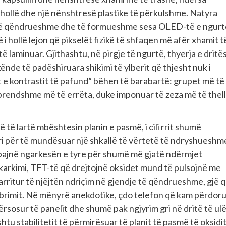
 hollë dhe një nënshtresë plastike të përkulshme. Natyra
ë të qëndrueshme dhe të formueshme sesa OLED-të e ngurt
 i hollë lejon që pikselët fizikë të shfaqen më afër xhamit t
 laminuar. Gjithashtu, në pirgje të ngurtë, thyerja e dritë
de të padëshiruara shikimi të ylberit që thjesht nuk i
et e kontrastit të pafund” bëhen të barabartë: grupet më të
 brendshme më të errëta, duke imponuar të zeza më të thel
ë të lartë mbështesin planin e pasmë, i cili rrit shumë
tori për të mundësuar një shkallë të vërtetë të ndryshueshm
ë mbajnë ngarkesën e tyre për shumë më gjatë ndërmjet
karkimi, TFT-të që drejtojnë oksidet mund të pulsojnë me
rritur të njëjtën ndriçim në gjendje të qëndrueshme, gjë 
ibrimit. Në mënyrë anekdotike, çdo telefon që kam përdor
sosur të panelit dhe shumë pak ngjyrim gri në dritë të ulë
htu stabilitetit të përmirësuar të planit të pasmë të oksidi