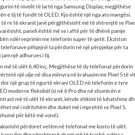
igurim të nivelit të lartë nga Samsung Display, megjithëse
n e tij të fundit të OLED. Kjo është një nga ato mangësi.
ë re të ekranit janë përgjithësisht më të shtrenjtë se Pixe
Pavarësisht, paneli është më se i aftë për të dhënë pamje
e bën ndërveprimin me telefonin super të qetë. Ekziston
 telefonave pëlqejnë ta përdorin në një përpjekje për ta
jam një adhurues i tij.
on më të ulët 6,40 inç. Megjithëse të dy telefonat përdorin
ërtetë një ulje në disa mënyra në krahasim me Pixel 5 të vit
ërdor një grup të ngurtë ekrani OLED në telefonin e tyre
ED moderne fleksibël (si në 6 Pro dhe në shumicën e
kontrast më të ulët të ekranit, kënde shikimi të luhatshme d
bëhet më i ndritshëm dhe duket më i mprehtë se Pixel 5,
ë shumë për këtë më vonë).
zakonisht përdoret vetëm në telefonat me kosto të ulët.
jë kapsulim dhe nënshtresë xhami më të trashë, ndërsa