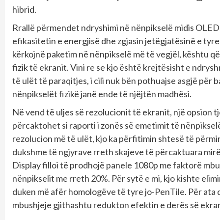
hibrid.
Rrallë përmendet ndryshimi në nënpikselë midis OLED
efikasitetin e energjisë dhe zgjasin jetëgjatësinë e tyr
kërkojnë paketim në nënpikselë më të vegjël, kështu që
fizik të ekranit. Vini re se kjo është krejtësisht e ndr
të ulët të paraqitjes, i cili nuk bën pothuajse asgjë për
nënpikselët fizikë janë ende të njëjtën madhësi.
Në vend të uljes së rezolucionit të ekranit, një opsion tje
përcaktohet si raporti i zonës së emetimit të nënpikse
rezolucion më të ulët, kjo ka përfitimin shtesë të përmirë
dukshme të ngjyrave rreth skajeve të përcaktuara mir
Display filloi të prodhojë panele 1080p me faktorë mbus
nënpikselit me rreth 20%. Për sytë e mi, kjo kishte elim
duken më afër homologëve të tyre jo-PenTile. Për ata që
mbushjeje gjithashtu redukton efektin e derës së ekran