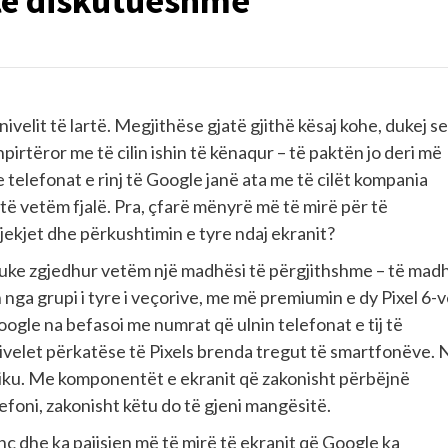
të diskutueshme
ivelit të lartë. Megjithëse gjatë gjithë kësaj kohe, dukej se
irtëror me të cilin ishin të kënaqur – të paktën jo deri më
se telefonat e rinj të Google janë ata me të cilët kompania
etë vetëm fjalë. Pra, çfarë mënyrë më të mirë për të
pjekjet dhe përkushtimin e tyre ndaj ekranit?
 duke zgjedhur vetëm një madhësi të përgjithshme – të mad
n nga grupi i tyre i veçorive, me më premiumin e dy Pixel 6-
oogle na befasoi me numrat që ulnin telefonat e tij të
velet përkatëse të Pixels brenda tregut të smartfonëve. 
diku. Me komponentët e ekranit që zakonisht përbëjnë
efoni, zakonisht këtu do të gjeni mangësitë.
nç dhe ka pajisjen më të mirë të ekranit që Google ka