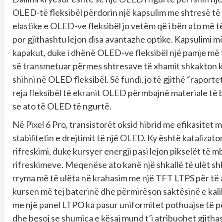
OLED-të fleksibël përdorin një kapsulim me shtresë të
elastike e OLED-ve fleksibël jo vetëm që i bën ato m
por gjithashtu lejon disa avantazhe optike. Kapsulimi më
kapakut, duke i dhënë OLED-ve fleksibël një pamje më të
së transmetuar përmes shtresave të xhamit shkakton kën
shihni në OLED fleksibël. Së fundi, jo të gjithë “raport
reja fleksibël të ekranit OLED përmbajnë materiale të
se ato të OLED të ngurtë.
Në Pixel 6 Pro, transistorët oksid hibrid me efikasitet m
stabilitetin e drejtimit të një OLED. Ky është kataliza
rifreskimi, duke kursyer energji pasi lejon pikselët t
rifreskimeve. Meqenëse ato kanë një shkallë të ulët sh
rryma më të ulëta në krahasim me një TFT LTPS për të a
kursen më tej baterinë dhe përmirëson saktësinë e kal
me një panel LTPO ka pasur uniformitet pothuajse të për
dhe besoj se shumica e kësaj mund t’i atribuohet gjithas