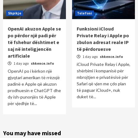
Shpikje
Telefoni
OpenAI akuzon Apple se
Funksioni iCloud
po përdor një padi për
Private Relay i Apple po
të fshehur dështimet e
zbulon adresat reale IP
saj në inteligjencën
të përdoruesve
artificiale
1 day ago
shkence.info
1 day ago
shkence.info
iCloud Private Relay i Apple,
shërbimi i kompanisë për
OpenAI po i kërkon një
mbrojtjen e privatësisë për
gjyqtari amerikan të rrëzojë
Safari që vjen me çdo plan
padinë e Apple që akuzon
të paguar iCloud+, nuk
prodhuesin e ChatGPT dhe
duket të...
dy ish-punonjës të Apple
për vjedhje të...
You may have missed