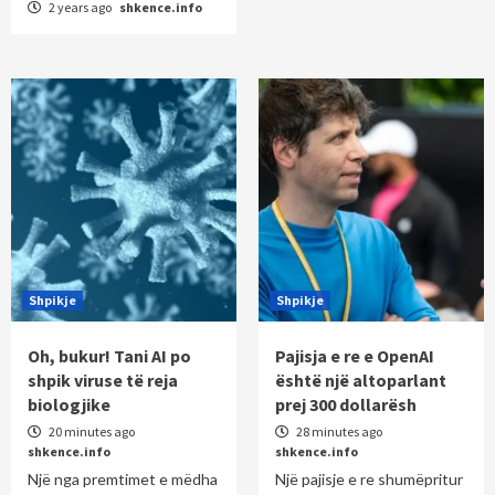
2 years ago
shkence.info
Shpikje
Shpikje
Oh, bukur! Tani AI po
Pajisja e re e OpenAI
shpik viruse të reja
është një altoparlant
biologjike
prej 300 dollarësh
20 minutes ago
28 minutes ago
shkence.info
shkence.info
Një nga premtimet e mëdha
Një pajisje e re shumëpritur