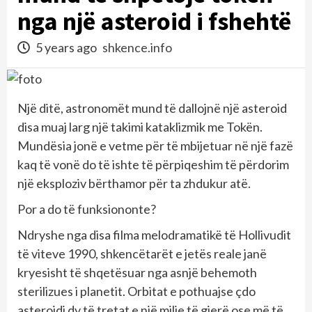
nga një asteroid i fshehtë
5 years ago
shkence.info
Një ditë, astronomët mund të dallojnë një asteroid
disa muaj larg një takimi kataklizmik me Tokën.
Mundësia jonë e vetme për të mbijetuar në një fazë
kaq të vonë do të ishte të përpiqeshim të përdorim
një eksploziv bërthamor për ta zhdukur atë.
Por a do të funksiononte?
Ndryshe nga disa filma melodramatikë të Hollivudit
të viteve 1990, shkencëtarët e jetës reale janë
kryesisht të shqetësuar nga asnjë behemoth
sterilizues i planetit. Orbitat e pothuajse çdo
asteroidi dy të tretat e një milje të gjerë ose më të