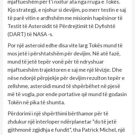
mjaftueshëm për t’i nxitur ata nga rruga e Tokës.
Kjo strategji, e njohur si devijim, po merr testin e saj
të parë vitin e ardhshëm me misionin hapësinor të
Testit të Asteroidit të Përdrejtimit të Dyfishtë
(DART) të NASA -s.
Por një asteroid edhe disa vite larg Tokës mund të
mos jetë i përshtatshëm për devijim. Në atë fazë,
mund të jetë tepër vonë për të ndryshuar
mjaftueshëm trajektoren e saj me një lëvizje. Dhe
nëse ndonjë përpjekje për devijim rezulton tepër e
zellshme, asteroidi mund të shpërbëhet në pjesë
më të vogla, por ende portative që mund të godasin
Tokën në pika të shumta.
Përdorimi i një shpërthimi bërthamor për të
zhdukur një interloper ndërplanetar “do të jetë
gjithmonë zgjidhja e fundit”, tha Patrick Michel, një