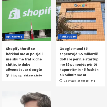
Aplikacione
Aplikacione
Shopify thotë se
Google mund të
kërkimi me AI po sjell
shpenzojë 1.5 miliardë
më shumë trafik dhe
dollarë për një startup
shitje, jo duke
me 35 punonjës për të
zëvendësuar Google
kapur ritmin në fushën
e kodimit me AI
1 day ago
shkence.info
1 day ago
shkence.info