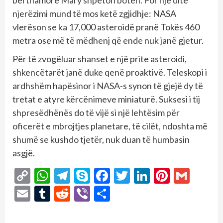
njerëzimi mund të mos ketë zgjidhje: NASA
vlerëson se ka 17,000 asteroidë pranë Tokës 460
metra ose më të mëdhenj që ende nuk janë gjetur.
Për të zvogëluar shanset e një prite asteroidi,
shkencëtarët janë duke qenë proaktivë. Teleskopi i
ardhshëm hapësinor i NASA-s synon të gjejë dy të
tretat e atyre kërcënimeve miniaturë. Suksesi i tij
shpresëdhënës do të vijë si një lehtësim për
oficerët e mbrojtjes planetare, të cilët, ndoshta më
shumë se kushdo tjetër, nuk duan të humbasin
asgjë.
Copy
WhatsApp
Telegram
Skype
Facebook
Twitter
LinkedIn
Pintere
Gmai
Link
Email
Tumblr
Reddit
Viber
Share