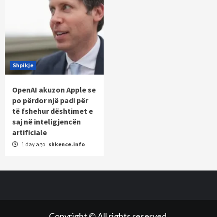
Shpikje
OpenAI akuzon Apple se
po përdor një padi për
të fshehur dështimet e
saj në inteligjencën
artificiale
1 day ago
shkence.info
Copyright © All rights reserved.