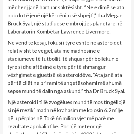
mëdhenj janë hartuar saktësisht. “Ne e dimë se ata
nuk do të jenë një kërcënim së shpejti,” tha Megan
Bruck Syal, një studiuese e mbrojtjes planetare në
Laboratorin Kombëtar Lawrence Livermore.
Në vend të kësaj, fokusi i tyre është në asteroidët
relativisht të vegjël, ata me madhësinë e
stadiumeve të futbollit, të shquar për bollëkun e
tyre si dhe aftësinë e tyre për të shmangur
vëzhgimet e gjuetisë së asteroidëve. “Ata janë ata
për të cilët ne priremi të shqetësohemi më shumë
sepse mund të dalin nga askund,” tha Dr Bruck Syal.
Një asteroid i tillë zvogëlues mund të mos tingëllojë
si një rrezik i madh në krahasim me kolosin 6.2 milje
që u përplas në Tokë 66 milion vjet më parë me
rezultate apokaliptike. Por një meteor që