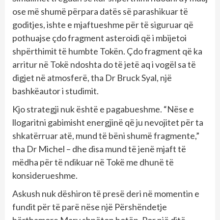
ose më shumë përpara datës së parashikuar të
goditjes, ishte e mjaftueshme për të siguruar që
pothuajse çdo fragment asteroidi që i mbijetoi
shpërthimit të humbte Tokën. Çdo fragment që ka
arritur në Tokë ndoshta do të jetë aq i vogël sa të
digjet në atmosferë, tha Dr Bruck Syal, një
bashkëautor i studimit.
Kjo strategji nuk është e pagabueshme. “Nëse e
llogaritni gabimisht energjinë që ju nevojitet për ta
shkatërruar atë, mund të bëni shumë fragmente,”
tha Dr Michel – dhe disa mund të jenë mjaft të
mëdha për të ndikuar në Tokë me dhunë të
konsiderueshme.
Askush nuk dëshiron të presë deri në momentin e
fundit për të parë nëse një Përshëndetje
bërthamore Mary shpëton botën. Por një ditë