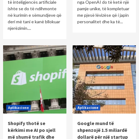
të inteligjencës artificiale
nga OpenAI do të ketë një
ishte se do të ndihmonte
pamje unike, të kompletuar
në kurimin e sëmundjeve që
me pjesë lëvizëse që i japin
deri më tani e kanë bllokuar
personalitet dhe ka të...
njerëzimin....
Aplikacione
Aplikacione
Shopify thotë se
Google mund të
kërkimi me AI po sjell
shpenzojë 1.5 miliardë
më shumë trafik dhe
dollarë për një startup