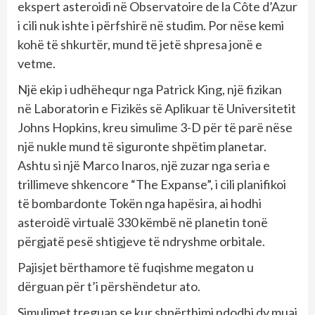
ekspert asteroidi në Observatoire de la Côte d’Azur
i cili nuk ishte i përfshirë në studim. Por nëse kemi
kohë të shkurtër, mund të jetë shpresa jonë e
vetme.
Një ekip i udhëhequr nga Patrick King, një fizikan
në Laboratorin e Fizikës së Aplikuar të Universitetit
Johns Hopkins, kreu simulime 3-D për të parë nëse
një nukle mund të siguronte shpëtim planetar.
Ashtu si një Marco Inaros, një zuzar nga seria e
trillimeve shkencore “The Expanse”, i cili planifikoi
të bombardonte Tokën nga hapësira, ai hodhi
asteroidë virtualë 330 këmbë në planetin tonë
përgjatë pesë shtigjeve të ndryshme orbitale.
Pajisjet bërthamore të fuqishme megaton u
dërguan për t’i përshëndetur ato.
Simulimet treguan se kur shpërthimi ndodhi dy muaj