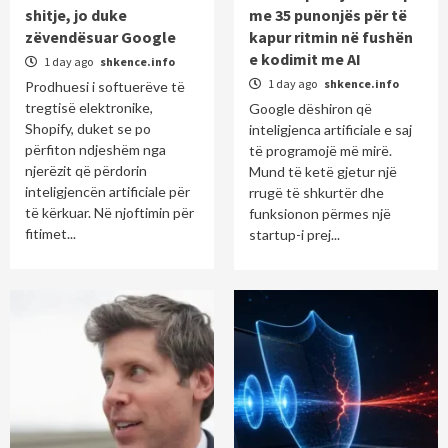
shitje, jo duke
me 35 punonjës për të
zëvendësuar Google
kapur ritmin në fushën
e kodimit me AI
1 day ago
shkence.info
1 day ago
shkence.info
Prodhuesi i softuerëve të
tregtisë elektronike,
Google dëshiron që
Shopify, duket se po
inteligjenca artificiale e saj
përfiton ndjeshëm nga
të programojë më mirë.
njerëzit që përdorin
Mund të ketë gjetur një
inteligjencën artificiale për
rrugë të shkurtër dhe
të kërkuar. Në njoftimin për
funksionon përmes një
fitimet...
startup-i prej...