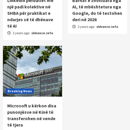
LinkedIn përballet me
Barnat e zhvilluara nga
një padi kolektive në
AI, të mbështetura nga
SHBA për praktikat e
Google, do të testohen
ndarjes së të dhënave
deri në 2026
të AI
2 years ago
shkence.info
2 years ago
shkence.info
Breaking News
Microsoft u kërkon disa
punonjësve në Kinë të
transferohen në vende
të tjera