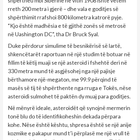
shpërtheu mbi Siberinë në vitin 1908 ishte vetëm
rreth 200 metra i gjerë – dhe vala e goditjes së
shpërthimit rrafshoi 800 kilometra katrorë pyje.
“Kjo është madhësia e të gjithë zonës së metrosë
në Uashington DC”, tha Dr Bruck Syal.
Duke përdorur simulime të besnikërisë së lartë,
shkencëtarët raportuan në një studim të botuar në
fillim të këtij muaji se një asteroid i fshehtë deri në
330 metra mund të asgjësohej nga një pajisje
bërthamore një-megaton, me 99.9 përqind të
masës së tij të shpërthente nga rruga e Tokës, nëse
asteroidi sulmohet të paktën dy muaj para goditjes.
Në mënyrë ideale, asteroidët që synojnë mermerin
tonë blu do të identifikoheshin dekada përpara
kohe. Nëse është kështu, shpresa është se një anije
kozmike e pakapur mund t’i përplasë me një vrull të