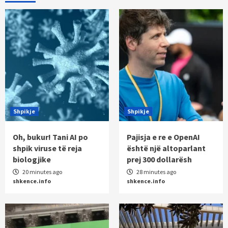
Shpikje
Shpikje
Oh, bukur! Tani AI po
Pajisja e re e OpenAI
shpik viruse të reja
është një altoparlant
biologjike
prej 300 dollarësh
20 minutes ago
28 minutes ago
shkence.info
shkence.info