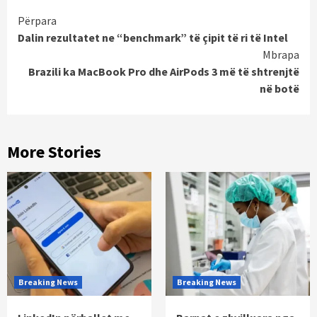
Continue
Përpara
Dalin rezultatet ne “benchmark” të çipit të ri të Intel
Reading
Mbrapa
Brazili ka MacBook Pro dhe AirPods 3 më të shtrenjtë
në botë
More Stories
Breaking News
Breaking News