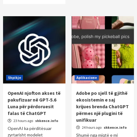
Shpikje
Aplikacione
OpenAI njofton akses të
Adobe po sjell të gjithë
pakufizuar në GPT-5.6
ekosistemin e saj
Luna për përdoruesit
krijues brenda ChatGPT
falas të ChatGPT
përmes një plugini të
unifikuar
23 hours ago
shkence.info
24 hours ago
shkence.info
OpenAI ka përditësuar
zyrtarisht modelet
Shumë nga miqtë e mi