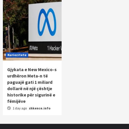
Kuriozitete
Gjykata e New Mexico-s
urdhëron Meta-n të
paguajë gati 1 miliard
dollarë në një çështje
historike për sigurinë e
fëmijëve
1 day ago
shkence.info