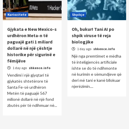
Kuriozitete
Shpikje
Gjykata e New Mexico-s
Oh, bukur! Tani AI po
urdhëron Meta-n të
shpik viruse të reja
paguajë gati 1 miliard
biologjike
dollarë në një çështje
1 day ago
shkence.info
historike për sigurinë e
Një nga premtimet e mëdha
fëmijëve
të inteligjencës artificiale
1 day ago
shkence.info
ishte se do të ndihmonte
në kurimin e sëmundjeve që
Vendimi i një gjyqtari të
deri më tani e kanë bllokuar
gjykatës shtetërore të
njerëzimin....
Santa Fe-së urdhëron
Metën të paguajë 567
milionë dollarë në një fond
zbutës për të ndihmuar në...