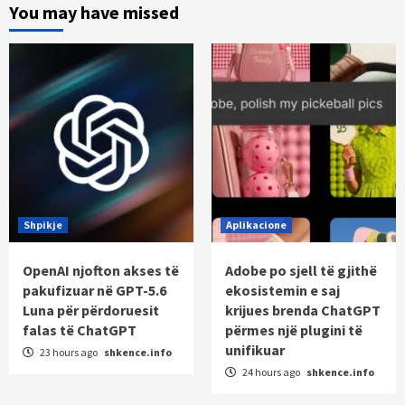
You may have missed
Shpikje
Aplikacione
OpenAI njofton akses të
Adobe po sjell të gjithë
pakufizuar në GPT-5.6
ekosistemin e saj
Luna për përdoruesit
krijues brenda ChatGPT
falas të ChatGPT
përmes një plugini të
unifikuar
23 hours ago
shkence.info
24 hours ago
shkence.info