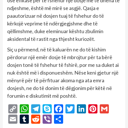
ose efikase për të fshehur një dosje me të dhëna të
ndjeshme, është më mirë se asgjë. Qasja e
paautorizuar në dosjen tuaj të fshehur do të
kërkojë veprime të ndërgjegjshme dhe të
qëllimshme, duke eleminuar kështu zbulimin
aksidental të rastit nga thjesht kuriozët.
Siç u përmend, në të kaluarën ne do të kishim
përdorur një emër dosje të mbrojtur për ta bërë
dosjen tonë të fshehur të fshirë, por me sa duket ai
nuk është më i disponueshëm. Nëse keni gjetur një
mënyrë për të përfituar akoma nga ata emra
dosjesh, ne do të donim të dëgjonim për këtë në
forumin e diskutimit më poshtë.
Copy
WhatsApp
Telegram
Skype
Facebook
Twitter
LinkedIn
Pintere
Gmai
Link
Email
Tumblr
Reddit
Viber
Share