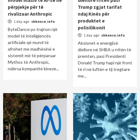
model masiv të AI-së në
diellore rriten pasi
përpjekje për të
Trump zgjat tarifat
rivalizuar Anthropic
ndaj Kinës për
produktet e
1 day ago
shkence.info
polisilikonit
ByteDance po trajnon një
1 day ago
shkence.info
model të inteligjencës
artificiale që mund të
Aksionet e energjisë
afrohet me madhësinë e
diellore në SHBA u rritën të
sistemit më të përparuar
premten, pasi Presidenti
Mythos të Anthropic,
Donald Trump hapi një front
ndërsa kompanitë kineze...
të ri në luftën e tij tregtare
me...