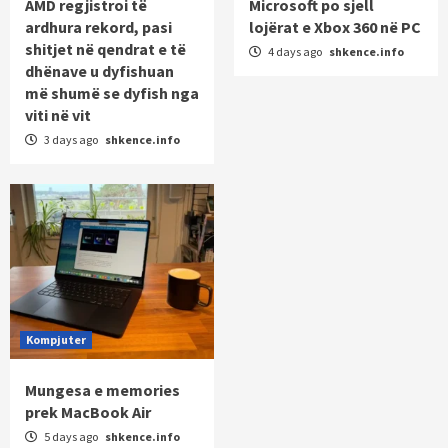
AMD regjistroi të
Microsoft po sjell
ardhura rekord, pasi
lojërat e Xbox 360 në PC
shitjet në qendrat e të
4 days ago
shkence.info
dhënave u dyfishuan
më shumë se dyfish nga
viti në vit
3 days ago
shkence.info
Kompjuter
Mungesa e memories
prek MacBook Air
5 days ago
shkence.info