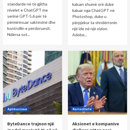
standarde në të gjitha
kaluan shumë orë duke
nivelet e ChatGPT me
kaluar nga ChatGPT në
serinë GPT-5.6 për të
Photoshop, duke u
përmirësuar saktësinë dhe
përpjekur ta shndërronin
kontrollin e përdoruesit.
një ide në një vizion.
Ndërsa sot...
Adobe...
Aplikacione
Kuriozitete
ByteDance trajnon një
Aksionet e kompanive