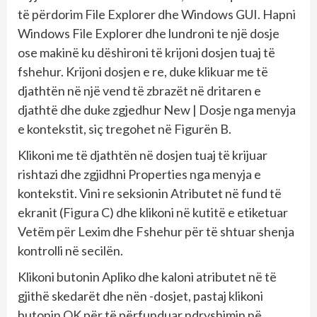
të përdorim File Explorer dhe Windows GUI. Hapni
Windows File Explorer dhe lundroni te një dosje
ose makinë ku dëshironi të krijoni dosjen tuaj të
fshehur. Krijoni dosjen e re, duke klikuar me të
djathtën në një vend të zbrazët në dritaren e
djathtë dhe duke zgjedhur New | Dosje nga menyja
e kontekstit, siç tregohet në Figurën B.
Klikoni me të djathtën në dosjen tuaj të krijuar
rishtazi dhe zgjidhni Properties nga menyja e
kontekstit. Vini re seksionin Atributet në fund të
ekranit (Figura C) dhe klikoni në kutitë e etiketuar
Vetëm për Lexim dhe Fshehur për të shtuar shenja
kontrolli në secilën.
Klikoni butonin Apliko dhe kaloni atributet në të
gjithë skedarët dhe nën -dosjet, pastaj klikoni
butonin OK për të përfunduar ndryshimin në