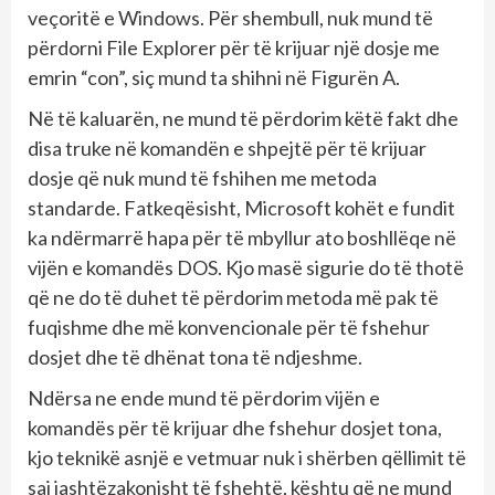
veçoritë e Windows. Për shembull, nuk mund të
përdorni File Explorer për të krijuar një dosje me
emrin “con”, siç mund ta shihni në Figurën A.
Në të kaluarën, ne mund të përdorim këtë fakt dhe
disa truke në komandën e shpejtë për të krijuar
dosje që nuk mund të fshihen me metoda
standarde. Fatkeqësisht, Microsoft kohët e fundit
ka ndërmarrë hapa për të mbyllur ato boshllëqe në
vijën e komandës DOS. Kjo masë sigurie do të thotë
që ne do të duhet të përdorim metoda më pak të
fuqishme dhe më konvencionale për të fshehur
dosjet dhe të dhënat tona të ndjeshme.
Ndërsa ne ende mund të përdorim vijën e
komandës për të krijuar dhe fshehur dosjet tona,
kjo teknikë asnjë e vetmuar nuk i shërben qëllimit të
saj jashtëzakonisht të fshehtë, kështu që ne mund