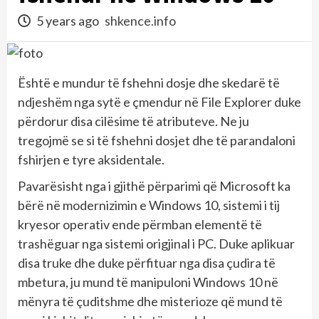
5 years ago
shkence.info
Është e mundur të fshehni dosje dhe skedarë të
ndjeshëm nga sytë e çmendur në File Explorer duke
përdorur disa cilësime të atributeve. Ne ju
tregojmë se si të fshehni dosjet dhe të parandaloni
fshirjen e tyre aksidentale.
Pavarësisht nga i gjithë përparimi që Microsoft ka
bërë në modernizimin e Windows 10, sistemi i tij
kryesor operativ ende përmban elementë të
trashëguar nga sistemi origjinal i PC. Duke aplikuar
disa truke dhe duke përfituar nga disa çudira të
mbetura, ju mund të manipuloni Windows 10 në
mënyra të çuditshme dhe misterioze që mund të