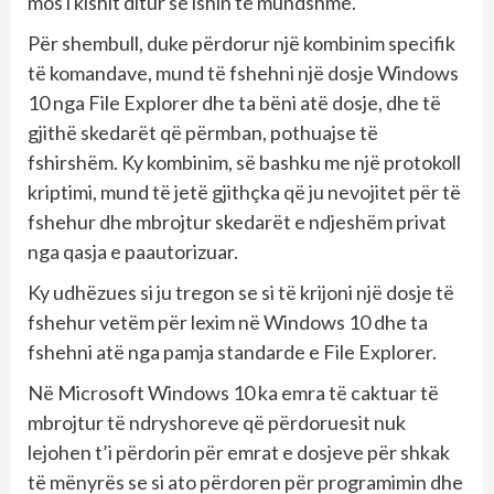
mos i kishit ditur se ishin të mundshme.
Për shembull, duke përdorur një kombinim specifik
të komandave, mund të fshehni një dosje Windows
10 nga File Explorer dhe ta bëni atë dosje, dhe të
gjithë skedarët që përmban, pothuajse të
fshirshëm. Ky kombinim, së bashku me një protokoll
kriptimi, mund të jetë gjithçka që ju nevojitet për të
fshehur dhe mbrojtur skedarët e ndjeshëm privat
nga qasja e paautorizuar.
Ky udhëzues si ju tregon se si të krijoni një dosje të
fshehur vetëm për lexim në Windows 10 dhe ta
fshehni atë nga pamja standarde e File Explorer.
Në Microsoft Windows 10 ka emra të caktuar të
mbrojtur të ndryshoreve që përdoruesit nuk
lejohen t’i përdorin për emrat e dosjeve për shkak
të mënyrës se si ato përdoren për programimin dhe