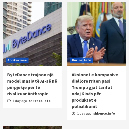
Aplikacione
Kuriozitete
ByteDance trajnon një
Aksionet e kompanive
model masiv të AI-së në
diellore rriten pasi
përpjekje për të
Trump zgjat tarifat
rivalizuar Anthropic
ndaj Kinës për
produktet e
1 day ago
shkence.info
polisilikonit
1 day ago
shkence.info