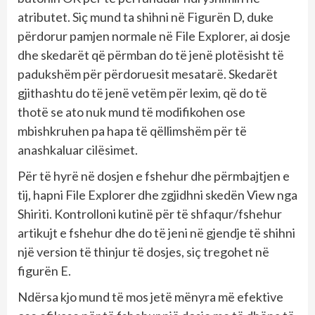
atributet. Siç mund ta shihni në Figurën D, duke
përdorur pamjen normale në File Explorer, ai dosje
dhe skedarët që përmban do të jenë plotësisht të
padukshëm për përdoruesit mesatarë. Skedarët
gjithashtu do të jenë vetëm për lexim, që do të
thotë se ato nuk mund të modifikohen ose
mbishkruhen pa hapa të qëllimshëm për të
anashkaluar cilësimet.
Për të hyrë në dosjen e fshehur dhe përmbajtjen e
tij, hapni File Explorer dhe zgjidhni skedën View nga
Shiriti. Kontrolloni kutinë për të shfaqur/fshehur
artikujt e fshehur dhe do të jeni në gjendje të shihni
një version të thinjur të dosjes, siç tregohet në
figurën E.
Ndërsa kjo mund të mos jetë mënyra më efektive